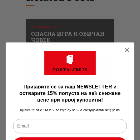
Занимљивости
ОПАСНА ИГРА И ОБИЧАН
ЧОВЕК
Занимљивости
Тешка искушења –
приповетке Григорија
Божовића
Пријавите се за наш NEWSLETTER и
остварите 15% попуста на већ снижене
цене при првој куповини!
Купон не важи за књиге које су већ на специјалним акцијама