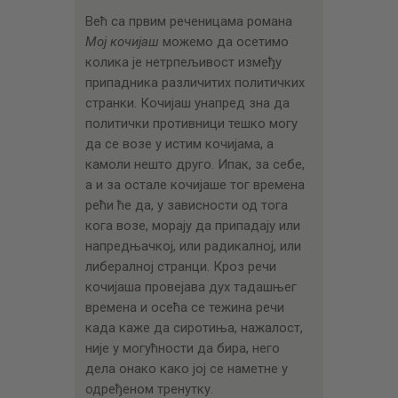
Већ са првим реченицама романа
Мој кочијаш
можемо да осетимо
колика је нетрпељивост између
припадника различитих политичких
странки. Кочијаш унапред зна да
политички противници тешко могу
да се возе у истим кочијама, а
камоли нешто друго. Ипак, за себе,
а и за остале кочијаше тог времена
рећи ће да, у зависности од тога
кога возе, морају да припадају или
напредњачкој, или радикалној, или
либералној странци. Кроз речи
кочијаша провејава дух тадашњег
времена и осећа се тежина речи
када каже да сиротиња, нажалост,
није у могућности да бира, него
дела онако како јој се наметне у
одређеном тренутку.