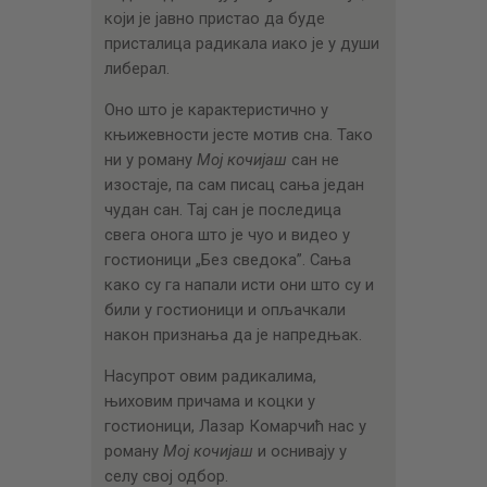
који је јавно пристао да буде
присталица радикала иако је у души
либерал.
Оно што је карактеристично у
књижевности јесте мотив сна. Тако
ни у роману
Мој кочијаш
сан не
изостаје, па сам писац сања један
чудан сан. Тај сан је последица
свега онога што је чуо и видео у
гостионици „Без сведока”. Сања
како су га напали исти они што су и
били у гостионици и опљачкали
након признања да је напредњак.
Насупрот овим радикалима,
њиховим причама и коцки у
гостионици, Лазар Комарчић нас у
роману
Мој кочијаш
и оснивају у
селу свој одбор.