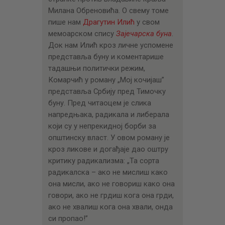
Милана Обреновића. О свему томе
пише нам
Драгутин Илић
у свом
мемоарском спису
Зајечарска буна
.
Док нам Илић кроз личне успомене
представља буну и коментарише
тадашњи политички режим,
Комарчић у роману „Мој кочијаш”
представља Србију пред Тимочку
буну. Пред читаоцем је слика
напредњака, радикала и либерала
који су у непрекидној борби за
општинску власт. У овом роману је
кроз ликове и догађаје дао оштру
критику радикализма: „Та сорта
радикалска – ако не мислиш како
она мисли, ако не говориш како она
говори, ако не грдиш кога она грди,
ако не хвалиш кога она хвали, онда
си пропао!”