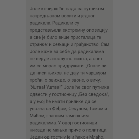
Јоле кочијаш ће сада са путником
напредњаком возити и једног
радикала. Радикали су
представљали екстремну опозицију,
а све је било више присталица те
странке: и сељаци и грађанство. Сам
Јоле каже за себе да радикалима
не верује апсолутно ништа, а опет
им се морао придружити: „Опазе ли
да ниси њихов, не дају ти чаршијом
проћи: о звижде, о звоне, о вичу:
’Уштва! Уштва!’” Јоле ће свог путника
одвести у гостионицу „Без сведока”,
а у њој ће имати прилике да се
упозна са Феђом, Секулом, Томом и
Мићом, главним тамошњим
радикалима. У овој гостионици
никада не мањка приче о политици.
Један од гостију је и ђакон Млађо,