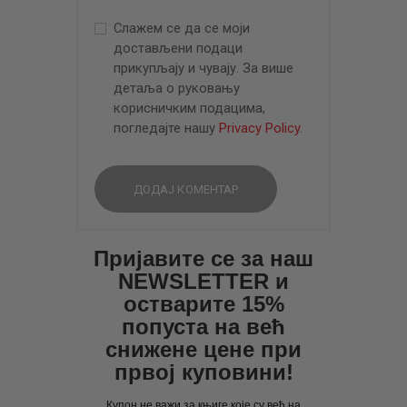
Слажем се да се моји
достављени подаци
прикупљају и чувају. За више
детаља о руковању
корисничким подацима,
погледајте нашу
Privacy Policy
.
Пријавите се за наш
NEWSLETTER и
остварите 15%
попуста на већ
снижене цене при
првој куповини!
Купон не важи за књиге које су већ на