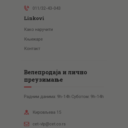
011/32-43-043
Linkovi
Како наручити
Књижаре
Контакт
Велепродаја и лично
преузимање
Радним данима: 9h-14h Суботом: 9h-14h
Кировљева 15
cet-vlp@cet.co.rs