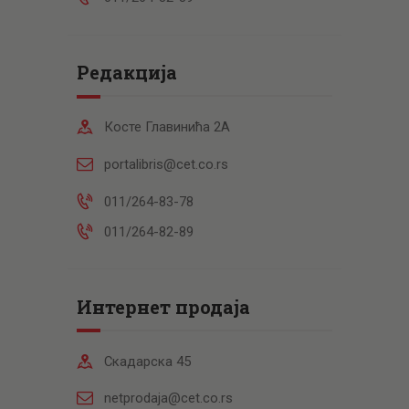
Редакција
Косте Главинића 2А
portalibris@cet.co.rs
011/264-83-78
011/264-82-89
Интернет продаја
Скадарска 45
netprodaja@cet.co.rs