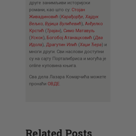
друге занимљиви историјски
романи, као што су:
Стојан
Живадиновић
(
Карађорђе
,
Хајдук
Вељко
,
Вујица Вулићевић
),
Анђелко
Крстић
(
Трајан
),
Симо Матавуљ
(
Ускок
),
Богобој Атанацковић
(
Два
Идола
),
Драгутин Илић
(
Хаџи Ђера
) и
многи други. Сви наслови доступни
су на сајту Порталибриса и могућа је
online куповина књига.
Сва дела Лазара Комарчића можете
пронаћи
ОВДЕ
.
Related Posts