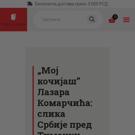
Бесплатна достава преко 3.000 РСД
Products
search
0
ПОЧЕТНА
КАТЕГОРИЈЕ
„Мој
НАЈПРОДАВАНИЈЕ
кочијаш”
НОВЕ КЊИГЕ
Лазара
ОТРГНУТО ОД
Комарчића:
ЗАБОРАВА
слика
АУТОРИ
Србије пред
АКТУЕЛНОСТИ