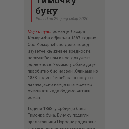
Тимочку
ЦЕНОВНИК
буну
ПИСМО
Posted on 29. децембар 2020
Мој кочијаш
роман је Лазара
Комарчића објављен 1887. године.
Ово Комарчићево дело, поред
изузетне књижевне вредности,
послужиће нам и као документ
једне епохе. Узмимо у обзир да је
првобитно био назван „Сликама из
1883. године” и већ на основу тог
назива јасно нам је шта можемо
очекивати када будемо читали
роман.
Године 1883. у Србији је била
Тимочка буна. Буну су подигли
представници Народне радикалне
странке против владавине краља