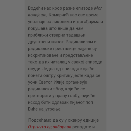
Водећи нас кроз разне епизоде
Мог
кочијаша
, Комарчић нас све време
упознаје са ликовима и догађајима и
покушава што више да нам
приближи стварни тадашњи
друштвени живот. Радикализам и
радикалске присталице најјаче су
искритиковане и представљене
тако да их читалац у свакој епизоди
осуди. Једна од епизода која ће
понети оштру критику јесте када се
уочи Светог Илије организује
радикалски збор, који ће се
претворити у праву гозбу, чији ће
исход бити одлазак пијаног поп
Виће на јутрење.
Подсећамо да су у оквиру едиције
Отргнуто од заборава
реиздате и