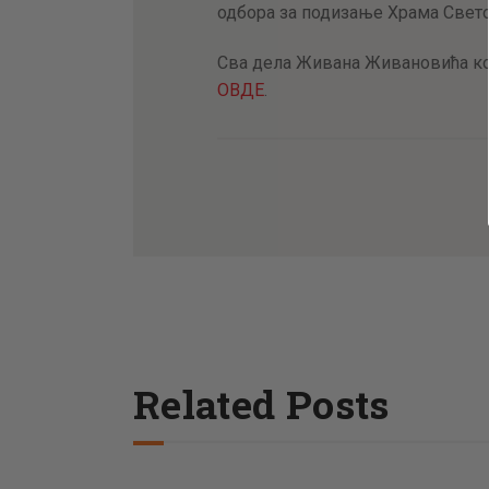
одбора за подизање Храма Свето
Сва дела Живана Живановића кој
ОВДЕ
.
Related Posts