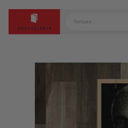
Products
search