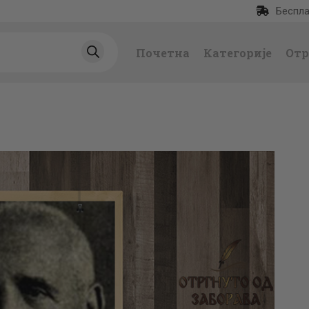
Беспла
ПОЧЕТНА
Почетна
Категорије
Отр
КАТЕГОРИЈЕ
НАЈПРОДАВАНИЈ
Е
НОВЕ КЊИГЕ
ОТРГНУТО ОД
ЗАБОРАВА
АУТОРИ