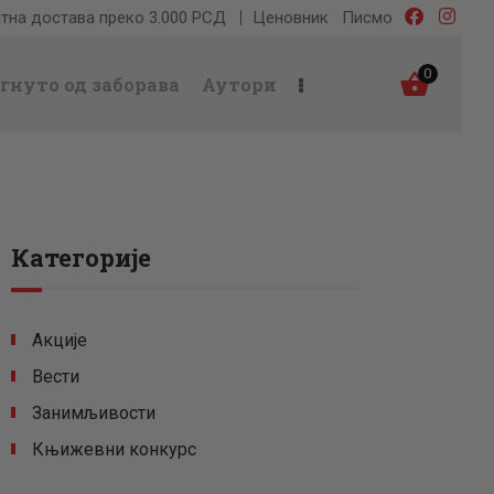
тна достава преко 3.000 РСД
Ценовник
Писмо
0
гнуто од заборава
Аутори
Категорије
Акције
Вести
Занимљивости
Књижевни конкурс