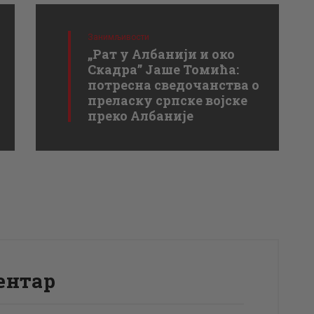
Занимљивости
„Рат у Албанији и око
Скадра” Јаше Томића:
потресна сведочанства о
преласку српске војске
преко Албаније
ентар