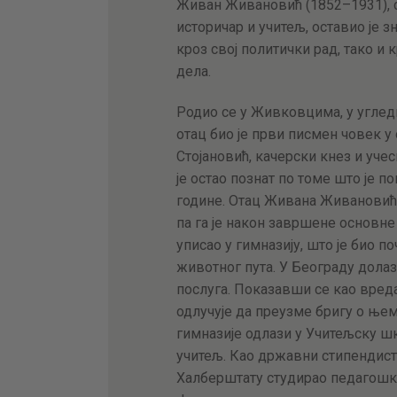
Живан Живановић (1852–1931), с
историчар и учитељ, оставио је з
кроз свој политички рад, тако и 
дела.
Родио се у Живковцима, у углед
отац био је први писмен човек у
Стојановић, качерски кнез и учес
је остао познат по томе што је п
године. Отац Живана Живановића
па га је након завршене основн
уписао у гимназију, што је био 
животног пута. У Београду дола
послуга. Показавши се као вред
одлучује да преузме бригу о њему
гимназије одлази у Учитељску шк
учитељ. Као државни стипендиста 
Халберштату студирао педагошке 