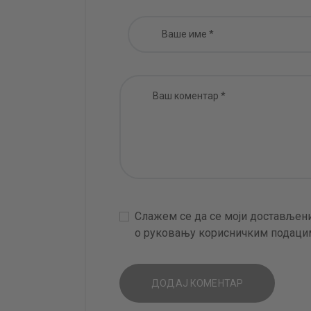
Слажем се да се моји достављени
о руковању корисничким подацим