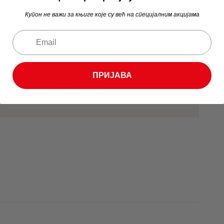
г Саве.
Купон не важи за књиге које су већ на специјалним акцијама
а је Порталибрис објавио погледајте
ПРИЈАВА
Tags:
Живан Живановић
,
Историја Србије
,
Политичка Историја Србије