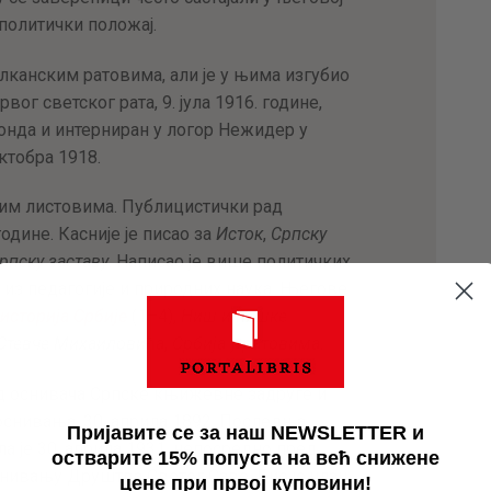
 политички положај.
алканским ратовима, али је у њима изгубио
рвог светског рата, 9. јула 1916. године,
онда и интерниран у логор Нежидер у
октобра 1918.
ним листовима. Публицистички рад
одине. Касније је писао за
Исток
,
Српску
рпску заставу
. Написао је више политичких
а из педагогије и природних наука. Његове
историја Србије
(1–4),
Ниш и нишке
Стевче Михаиловића
,
Србија у ратовима
.
д оснивача Српске књижевне задруге и
оснивања, 30. априла 1892. Последња
Пријавите се за наш NEWSLETTER и
ла је 30. априла 1931, непосредно пред
остварите 15% попуста на већ снижене
оснивању Друштва Светог Саве. Био је члан
цене при првој куповини!