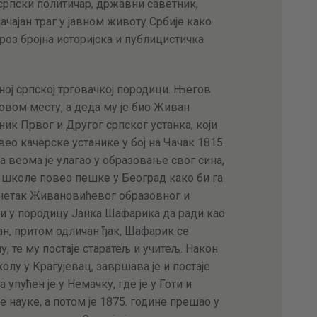
рпски политичар, државни саветник,
начајан траг у јавном животу Србије како
кроз бројна историјска и публицистичка
ној српској трговачкој породици. Његов
 овом месту, а деда му је био Живан
ник Првог и Другог српског устанка, који
овео качерске устанике у бој на Чачак 1815.
 веома је улагао у образовање свог сина,
е школе повео пешке у Београд како би га
почетак Живановићевог образовног и
зи у породицу Јанка Шафарика да ради као
ан, притом одличан ђак, Шафарик се
, те му постаје старатељ и учитељ. Након
олу у Крагујевац, завршава је и постаје
упућен је у Немачку, где је у Готи и
науке, а потом је 1875. године прешао у