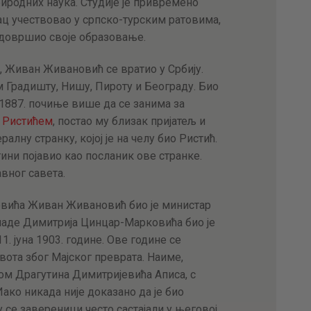
иродних наука. Студије је привремено
ц учествовао у српско-турским ратовима,
и довршио своје образовање.
, Живан Живановић се вратио у Србију.
м Градишту, Нишу, Пироту и Београду. Био
 1887. почиње више да се занима за
 Ристићем
, постао му близак пријатељ и
ралну странку, којој је на челу био Ристић.
ини појавио као посланик ове странке.
авног савета.
вића Живан Живановић био је министар
ладе Димитрија Цинцар-Марковића био је
1. јуна 1903. године. Ове године се
вота због Мајског преврата. Наиме,
м Драгутина Димитријевића Аписа, с
Иако никада није доказано да је био
 се завереници често састајали у његовој