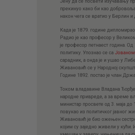
Јену да се посвети изучавању пр
прекинуо како би као добровоља
након чега се вратио у Берлин 
Када је 1879. године дипломирао
Радио је као професор у Велико
је професор петнаест година. Од
политику. Упознао се са
Јованом
сарадник, а онда је и ушао у Либе
Живановић се у Народној скупшт
Године 1892. постао је члан Држ
Током владавине Владана Ђорђе
народне привреде, а за време в
министар просвете од 3. маја до 1
повукао из политичког јавног жи
Живановић је био ожењен сестро
којим су заједно живели у кући. 
умешан у заверу, чињеница да су