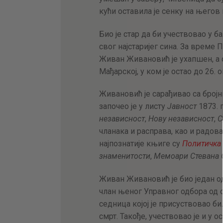
кући оставила је сенку на његов
Био је стар да би учествовао у б
свог најстаријег сина. За време П
Живан Живановић је ухапшен, а 
Мађарској, у ком је остао до 26. 
Живановић је сарађивао са број
започео је у листу
Јавност
1873. г
независност
,
Нову независност
,
С
чланака и расправа, као и радов
најпознатије књиге су
Политичка 
знаменитости
,
Мемоари Стевана 
Живан Живановић је био један о
члан њеног Управног одбора од 
седница којој је присуствовао би
смрт. Такође, учествовао је и у 