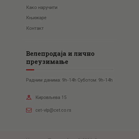
Како наручити
Књижаре
Контакт
Велепродаја и лично
преузимање
Радним данима: 9h-14h Суботом: 9h-14h
Кировљева 15
cet-vlp@cet.co.rs