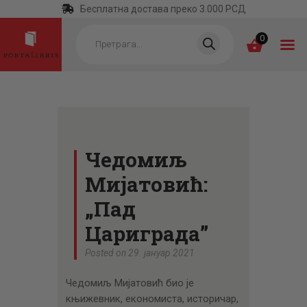
Бесплатна достава преко 3.000 РСД
Products
search
0
ПОЧЕТНА
КАТЕГОРИЈЕ
Чедомиљ
НАЈПРОДАВАНИЈЕ
Мијатовић:
НОВЕ КЊИГЕ
„Пад
ОТРГНУТО ОД
Цариграда”
ЗАБОРАВА
Posted on 29. јануар 2021
АУТОРИ
Чедомиљ Мијатовић био је
АКТУЕЛНОСТИ
књижевник, економиста, историчар,