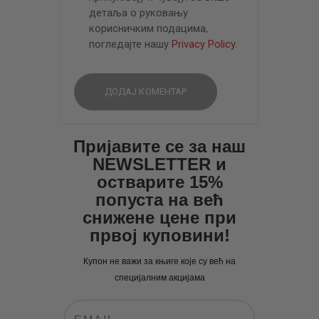
детаља о руковању
корисничким подацима,
погледајте нашу
Privacy Policy
.
Пријавите се за наш
NEWSLETTER и
остварите 15%
попуста на већ
снижене цене при
првој куповини!
Купон не важи за књиге које су већ на
специјалним акцијама