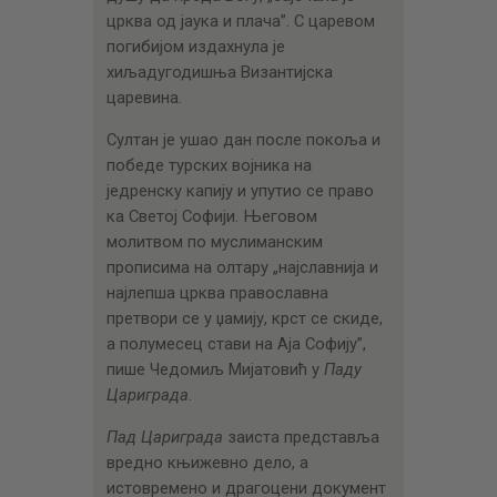
црква од јаука и плача”. С царевом
погибијом издахнула је
хиљадугодишња Византијска
царевина.
Султан је ушао дан после покоља и
победе турских војника на
једренску капију и упутио се право
ка Светој Софији. Његовом
молитвом по муслиманским
прописима на олтару „најславнија и
најлепша црква православна
претвори се у џамију, крст се скиде,
а полумесец стави на Аја Софију”,
пише Чедомиљ Мијатовић у
Паду
Цариграда
.
Пад Цариграда
заиста представља
вредно књижевно дело, а
истовремено и драгоцени документ