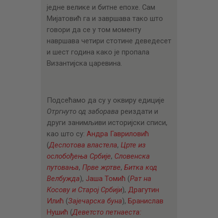
једне велике и битне епохе. Сам
Мијатовић га и завршава тако што
говори да се у том моменту
навршава четири стотине деведесет
и шест година како је пропала
Византијска царевина.
Подсећамо да су у оквиру едиције
Отргнуто од заборава
реиздати и
други занимљиви историјски списи,
као што су:
Андра Гавриловић
(
Деспотова властела
,
Црте из
ослобођења Србије
,
Словенска
путовања
,
Прве жртве
,
Битка код
Велбужда
),
Јаша Томић
(
Рат на
Косову и Старој Србији
),
Драгутин
Илић
(
Зајечарска буна
),
Бранислав
Нушић
(
Деветсто петнаеста: