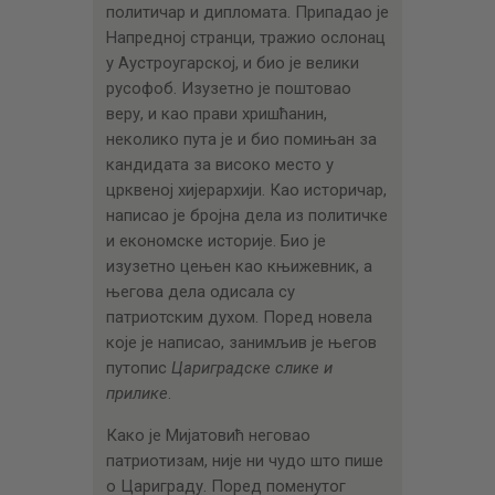
ЦЕНОВНИК
политичар и дипломата. Припадао је
Напредној странци, тражио ослонац
ПИСМО
у Аустроугарској, и био је велики
русофоб. Изузетно је поштовао
веру, и као прави хришћанин,
неколико пута је и био помињан за
кандидата за високо место у
црквеној хијерархији. Као историчар,
написао је бројна дела из политичке
и економске историје. Био је
изузетно цењен као књижевник, а
његова дела одисала су
патриотским духом. Поред новела
које је написао, занимљив је његов
путопис
Цариградске слике и
прилике
.
Како је Мијатовић неговао
патриотизам, није ни чудо што пише
о Цариграду. Поред поменутог