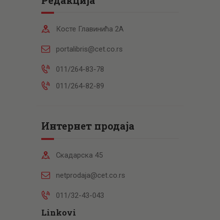
Косте Главинића 2А
portalibris@cet.co.rs
011/264-83-78
011/264-82-89
Интернет продаја
Скадарска 45
netprodaja@cet.co.rs
011/32-43-043
Linkovi