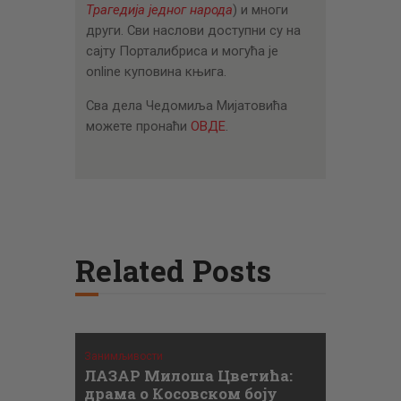
Трагедија једног народа
) и многи
други. Сви наслови доступни су на
сајту Порталибриса и могућа је
online куповина књига.
Сва дела Чедомиља Мијатовића
можете пронаћи
ОВДЕ
.
Related Posts
Занимљивости
ЛАЗАР Милоша Цветића:
драма о Косовском боју