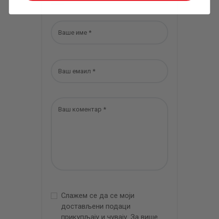
Слажем се да се моји
достављени подаци
прикупљају и чувају. За више