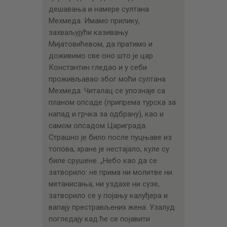
дешавања и намере султана
Мехмеда. Имамо прилику,
захваљујући казивању
Мијатовићевом, да пратимо и
доживимо све оно што је цар
Константин гледао и у себи
проживљавао због моћи султана
Мехмеда. Читалац се упознаје са
планом опсаде (припрема турска за
напад и грчка за одбрану), као и
самом опсадом Цариграда.
Страшно је било после пуцњаве из
топова, хране је нестајало, куле су
биле срушене. „Небо као да се
затворило: не прима ни молитве ни
метанисања, ни уздахе ни сузе,
затворило се у појању калуђера и
вапају престрављених жена. Узалуд
погледају кад ће се појавити