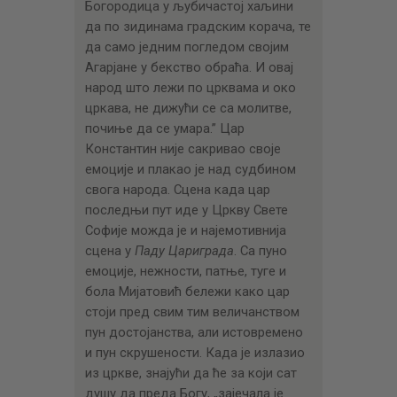
Богородица у љубичастој хаљини
да по зидинама градским корача, те
да само једним погледом својим
Агарјане у бекство обраћа. И овај
народ што лежи по црквама и око
цркава, не дижући се са молитве,
почиње да се умара.” Цар
Константин није сакривао своје
емоције и плакао је над судбином
свога народа. Сцена када цар
последњи пут иде у Цркву Свете
Софије можда је и најемотивнија
сцена у
Паду Цариграда
. Са пуно
емоције, нежности, патње, туге и
бола Мијатовић бележи како цар
стоји пред свим тим величанством
пун достојанства, али истовремено
и пун скрушености. Када је излазио
из цркве, знајући да ће за који сат
душу да преда Богу, „зајечала је