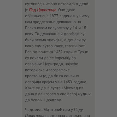
путописа, његово историјско дело
је
Пад Цариграда
. Ово дело
објављено је 1877. године и у њему
нам представља дешавања на
Балканском полуострву у 14. и 15.
веку. Та дешавања и догађаји су
били веома значајни, а донели су,
како сам аутор каже, трагичност.
Већ од почетка 1452. године Турци
су почели да се спремају за
освајање Цариграда, највеће
историјске и географске
престонице, да би га коначно
освојили крајем маја 1453. године.
Каже се да је султан Мехмед из
дана у дан горео у све већој жудњи
да освоји Цариград.
Чедомиљ Мијатовић нам у
Паду
Цариграда
предочава детаљно сва