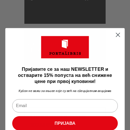
Занимљивости
Да ли знате ко је Јован
Грчић
Пријавите се за наш NEWSLETTER и
остварите 15% попуста на већ снижене
цене при првој куповини!
Купон не важи за књиге које су већ на специјалним акцијама
Оставите ваш
коментар
ПРИЈАВА