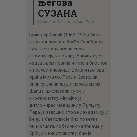
његова
СУЗАНА
Posted on 17. новембар 2022
Божидар Савић (1862–1927) био је
један од познате браће Савић, који
су у Београду имали своју
штампарију, књижару, бавили су се
издавањем новина и имали биоскоп
и посластичарницу. Божа и његова
браћа Михајло, Пера и Светолик
били су учени људи, пореклом из
Шапца, школовали су се у
иностранству. Михајло је
дипломирао медицину у Лајпцигу,
Пера је завршио спољну академију у
Бечу, а Светолик је био познати
бициклиста, победник на тркама у
Србији и иностранству, био је