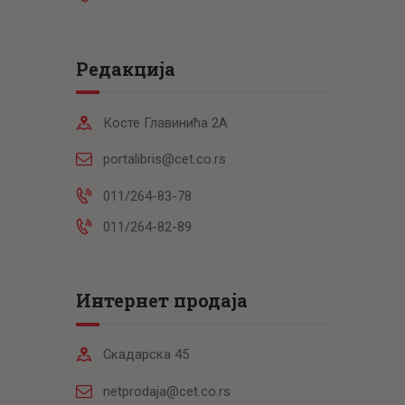
Редакција
Косте Главинића 2А
portalibris@cet.co.rs
011/264-83-78
011/264-82-89
Интернет продаја
Скадарска 45
netprodaja@cet.co.rs