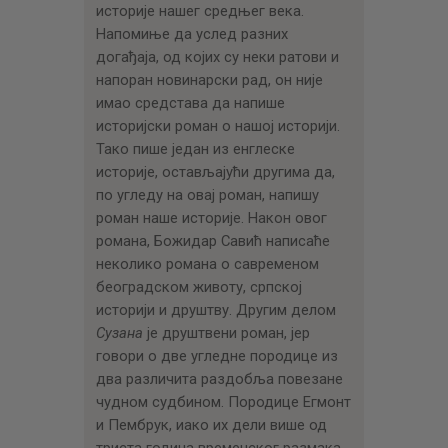
историје нашег средњег века.
Напомиње да услед разних
догађаја, од којих су неки ратови и
напоран новинарски рад, он није
имао средстава да напише
историјски роман о нашој историји.
Тако пише један из енглеске
историје, остављајући другима да,
по угледу на овај роман, напишу
роман наше историје. Након овог
романа, Божидар Савић написаће
неколико романа о савременом
београдском животу, српској
историји и друштву. Другим делом
Сузана
је друштвени роман, јер
говори о две угледне породице из
два различита раздобља повезане
чудном судбином. Породице Егмонт
и Пембрук, иако их дели више од