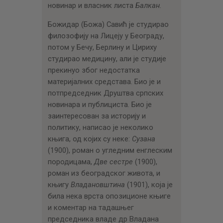
новинар и власник листа
Балкан
.
Божидар (Божа) Савић је студирао
филозофију на Лицеју у Београду,
потом у Бечу, Берлину и Цириху
студирао медицину, али је студије
прекинуо због недостатка
материјалних средстава. Био је и
потпредседник Друштва српских
новинара и публициста. Био је
заинтересован за историју и
политику, написао је неколико
књига, од којих су неке:
Сузана
(1900), роман о угледним енглеским
породицама,
Две сестре
(1900),
роман из београдског живота, и
књигу
Владановштина
(1901), која је
била нека врста опозиционе књиге
и коментар на тадашњег
председника владе др Владана