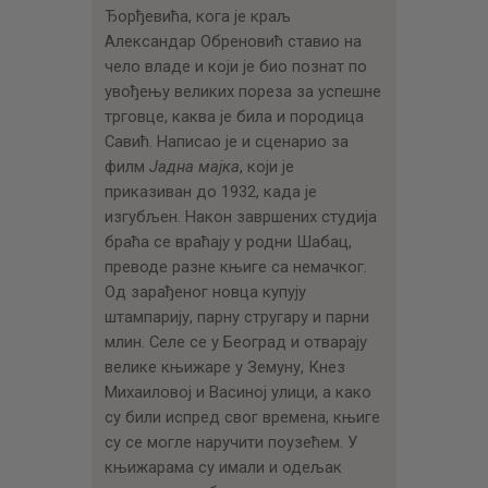
Ђорђевића, кога је краљ
Александар Обреновић ставио на
чело владе и који је био познат по
увођењу великих пореза за успешне
трговце, каква је била и породица
Савић. Написао је и сценарио за
филм
Јадна мајка
, који је
приказиван до 1932, када је
изгубљен. Након завршених студија
браћа се враћају у родни Шабац,
преводе разне књиге са немачког.
Од зарађеног новца купују
штампарију, парну стругару и парни
млин. Селе се у Београд и отварају
велике књижаре у Земуну, Кнез
Михаиловој и Васиној улици, а како
су били испред свог времена, књиге
су се могле наручити поузећем. У
књижарама су имали и одељак