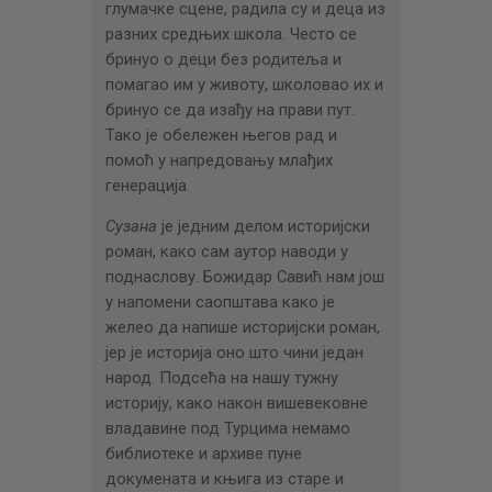
глумачке сцене, радила су и деца из
разних средњих школа. Често се
бринуо о деци без родитеља и
помагао им у животу, школовао их и
бринуо се да изађу на прави пут.
Тако је обележен његов рад и
помоћ у напредовању млађих
генерација.
Сузана
је једним делом историјски
роман, како сам аутор наводи у
поднаслову. Божидар Савић нам још
у напомени саопштава како је
желео да напише историјски роман,
јер је историја оно што чини један
народ. Подсећа на нашу тужну
историју, како након вишевековне
владавине под Турцима немамо
библиотеке и архиве пуне
докумената и књига из старе и