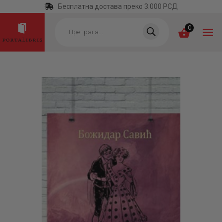
Бесплатна достава преко 3.000 РСД
Products
search
0
ПОЧЕТНА
КАТЕГОРИЈЕ
НАЈПРОДАВАНИЈЕ
НОВЕ КЊИГЕ
ОТРГНУТО ОД
ЗАБОРАВА
АУТОРИ
АКТУЕЛНОСТИ