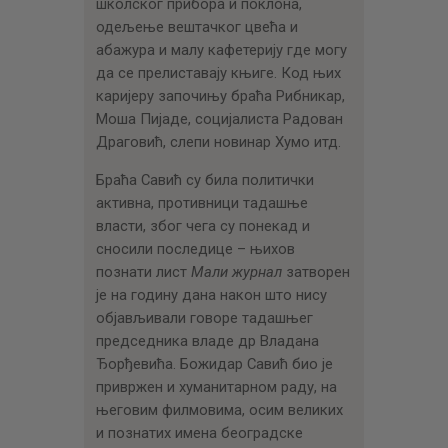
школског прибора и поклона,
одељење вештачког цвећа и
абажура и малу кафетерију где могу
да се прелиставају књиге. Код њих
каријеру започињу браћа Рибникар,
Моша Пијаде, социјалиста Радован
Драговић, слепи новинар Хумо итд.
Браћа Савић су била политички
активна, противници тадашње
власти, због чега су понекад и
сносили последице – њихов
познати лист
Мали журнал
затворен
је на годину дана након што нису
објављивали говоре тадашњег
председника владе др Владана
Ђорђевића. Божидар Савић био је
привржен и хуманитарном раду, на
његовим филмовима, осим великих
и познатих имена београдске