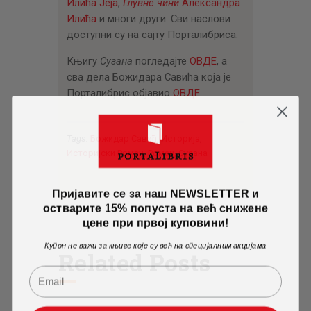
Илића Јеја
,
Глувне чини
Александра
Илића
и многи други. Сви наслови
доступни су на сајту Порталибриса.
Књигу
Сузана
погледајте
ОВДЕ
, а
сва дела Божидара Савића која је
Порталибрис објавио
ОВДЕ
.
Tags:
Божидар Савић
,
Историја
,
Историјски Роман
,
Роман
,
Сузана
Пријавите се за наш NEWSLETTER и
остварите 15% попуста на већ снижене
цене при првој куповини!
Купон не важи за књиге које су већ на специјалним акцијама
Related Posts