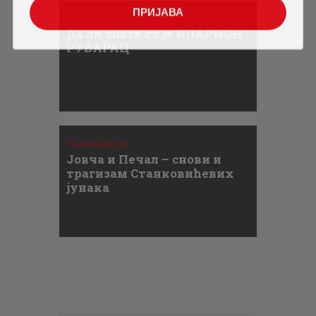
ПРИЈАВА
Занимљивости
Да ли знате ко је ИЛАРИОН
РУВАРАЦ
Занимљивости
Јовча и Печал – снови и
трагизам Станковићевих
јунака