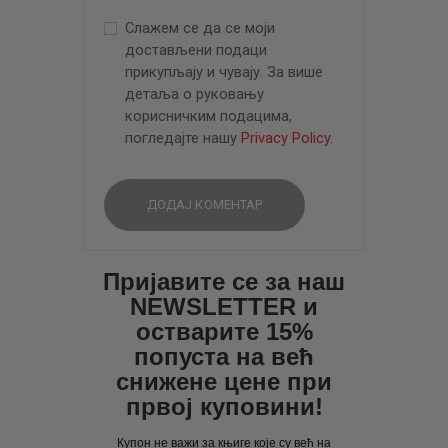
Слажем се да се моји
достављени подаци
прикупљају и чувају. За више
детаља о руковању
корисничким подацима,
погледајте нашу
Privacy Policy
.
Пријавите се за наш
NEWSLETTER и
остварите 15%
попуста на већ
снижене цене при
првој куповини!
Купон не важи за књиге које су већ на