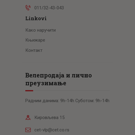
011/32-43-043
Linkovi
Како наручити
Књижаре
Контакт
Велепродаја и лично
преузимање
Радним данима: 9h-14h Суботом: 9h-14h
Кировљева 15
cet-vlp@cet.co.rs