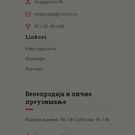
Скадарска 45
netprodaja@cet.co.rs
011/32-43-043
Linkovi
Како наручити
Књижаре
Контакт
Велепродаја и лично
преузимање
Радним данима: 9h-14h Суботом: 9h-14h