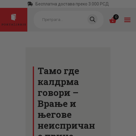
Бесплатна достава преко 3.000 РСД
Products
search
0
ПОЧЕТНА
КАТЕГОРИЈЕ
Тамо где
НАЈПРОДАВАНИЈЕ
калдрма
НОВЕ КЊИГЕ
говори –
ОТРГНУТО ОД
Врање и
ЗАБОРАВА
његове
АУТОРИ
неиспричан
АКТУЕЛНОСТИ