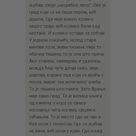
љубав, своје „несрећно лепо”. Ово је
град који се не пише пером, већ
душом. Где није важно колико
нешто траје, већ колико боли кад
нестане. И колико остави за собом.
У једном сокачићу, испод старе
винове лозе, живи тишина. Није то
обична тишина, то је она што прича.
Ако станеш, зажмуриш и удахнеш,
можда ћеш чути дечји смех, звук
шаргије, кораке оца који се враћа с
посла, мирис тек испеченог хлеба.
То је тишина што памти. Зато Врање
није само град. То је велика књига
од камена, у којој се свако
поглавље чита ногама, срцем и
сећањем. То је место где се чак и
бол носи с поносом, где се љубав
не виче, већ носи у крви. Где и кад