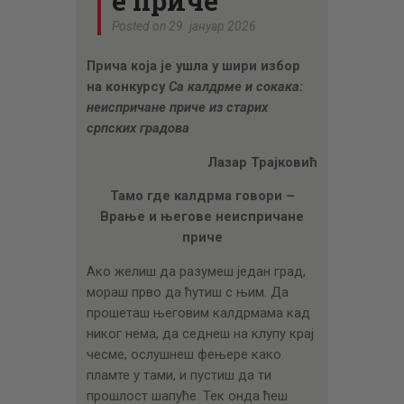
е приче
ЦЕНОВНИК
Posted on 29. јануар 2026
ПИСМО
Прича која је ушла у шири избор
на конкурсу
Са калдрме и сокака:
неиспричане приче из старих
српских градова
Лазар Трајковић
Тамо где калдрма говори –
Врање и његове неиспричане
приче
Ако желиш да разумеш један град,
мораш прво да ћутиш с њим. Да
прошеташ његовим калдрмама кад
никог нема, да седнеш на клупу крај
чесме, ослушнеш фењере како
пламте у тами, и пустиш да ти
прошлост шапуће. Тек онда ћеш