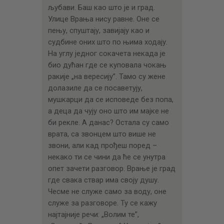
љубави. Баш као што је и град.
Улице Врања нису равне. Оне се
пењу, спуштају, завијају као и
судбине оних што по њима ходају.
На углу једног сокачета некада је
био дућан где се куповала чокањ
ракије „на вересију”. Тамо су жене
долазиле да се посаветују,
мушкарци да се исповеде без попа,
а деца да чују оно што им мајке не
би рекле. А данас? Остала су само
врата, са звонцем што више не
звони, али кад прођеш поред –
некако ти се чини да ће се унутра
опет зачети разговор. Врање је град
где свака ствар има своју душу.
Чесме не служе само за воду, оне
служе за разговоре. Ту се кажу
најтајније речи: „Волим те”,