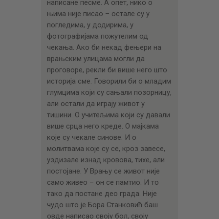
написане песме. А опет, нико о
њима није писао – остале су у
погледима, у додирима, у
фотографијама пожутелим од
чекања. Ако би некад фењери на
врањским улицама могли да
проговоре, рекли би више него што
историја сме. Говорили би о младим
глумцима који су сањали позорницу,
али остали да играју живот у
тишини. О учитељима који су давали
више срца него креде. О мајкама
које су чекале синове. И о
молитвама које су се, кроз завесе,
уздизале изнад кровова, тихе, али
постојане. У Врању се живот није
само живео – он се памтио. И то
тако да постане део града. Није
чудо што је Бора Станковић баш
овде написао своју бол, своју