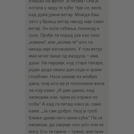
отишао на фронт. А песма? Она је
остала у зиду те куће. Чује се, веле,
кад дува јужни ветар. Можда баш
зато у Врању ветар никад није само
ветар. Он носи сећања, понекад и
сузе. Прође ти поред уха као тихо
„извини”, или „волим те” што се
никад није изговорило. У том ветру
има нечег више од ваздуха – има
душе. На чаршији, код старе пекаре,
један деда сваки дан седи и храни
голубове. Носи шешир из млађих
дана, онај што му је поклонила жена
за коју каже: „И дан-данас, кад
затворим очи, чујем јој кораке по
соби.” А кад га питаш како је, само
каже: „Ја сам добро. Њој је гроб
ближе цркви него мени кућа.” Па се
насмеши, да сакрије оно што очи не
могу. Ето ти приче – тужне, али пуне