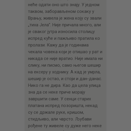
неће одати оно што знају. У једном
таквом, заборављеном сокаку у
Врању, живела је жена коју су звали
„тиха Јела”. Није причала много, али
је сваког јутра износила столицу
испред куће и пажљиво пратила ко
пролази. Кажу да је годинама
чекала човека који је отишао у рат и
никада се није вратио. Није имала ни
слику, ни писмо, само његов шешир
на ексеру у ходнику. А кад је умрла,
шешир је остао, и стоји и дан-данас.
Нико га не дира. Као да цела улица
зна да се неке приче морају
завршити саме. У сенци старих
платана испред позоришта, некад
су се држале руке, кришом,
стидљиво, али чврсто. Љубави
рођене ту живеле су дуже него неке