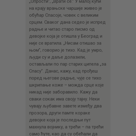
„Опрости”, „Врати се.” У малој кући
на крају врањске чаршије живео је
обућар Спасоје, човек с великим
срцем. Сваког дана седео је испред
радње и читао старо писмо од
девојке која је отишла у Београд и
није се вратила. „Нисам отишао за
њом”, говорио је тихо. Кад је умро,
људи су и даље долазили,
остављали по пар старих ципела „за
Спасу”. Данас, кажу, кад прођеш
поред његове радње, чује се тихо
шкрипање коже – можда срце које
никад није заборавило. Кажу да
сваки сокак има своју тајну. Неки
чувају љубавне завете између два
прозора, други памте кораке
девојке која је последњи пут
махнула војнику, а трећи – па трећи
само ћуте, као да су обећали да