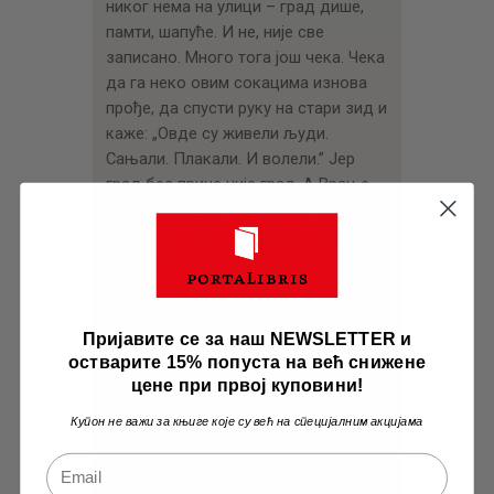
никог нема на улици – град дише,
памти, шапуће. И не, није све
записано. Много тога још чека. Чека
да га неко овим сокацима изнова
прође, да спусти руку на стари зид и
каже: „Овде су живели људи.
Сањали. Плакали. И волели.” Јер
град без приче није град. А Врање…
Врање је једна тиха, вечна песма,
која се не пева, већ осећа. Још
много прича спава у сенци
врањских сокака. Aко пожелиш да
их чујеш, дођи – Врање не прича
наглас, али срцем шапуће сваком ко
Пријавите се за наш NEWSLETTER и
остварите 15% попуста на већ снижене
уме да слуша.
цене при првој куповини!
Купон не важи за књиге које су већ на специјалним акцијама
Tags:
Књижевни Конкурс
,
Са Калдрме И
Сокака: Неиспричане Приче Из Старих
Српских Градова