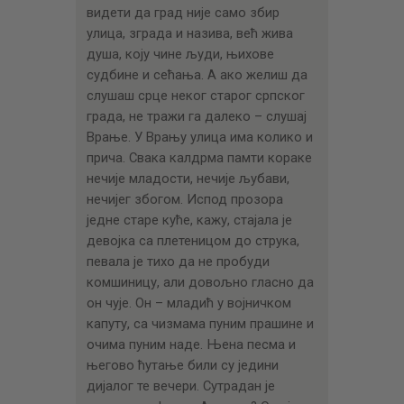
видети да град није само збир
улица, зграда и назива, већ жива
душа, коју чине људи, њихове
судбине и сећања. А ако желиш да
слушаш срце неког старог српског
града, не тражи га далеко – слушај
Врање. У Врању улица има колико и
прича. Свака калдрма памти кораке
нечије младости, нечије љубави,
нечијег збогом. Испод прозора
једне старе куће, кажу, стајала је
девојка са плетеницом до струка,
певала је тихо да не пробуди
комшиницу, али довољно гласно да
он чује. Он – младић у војничком
капуту, са чизмама пуним прашине и
очима пуним наде. Њена песма и
његово ћутање били су једини
дијалог те вечери. Сутрадан је