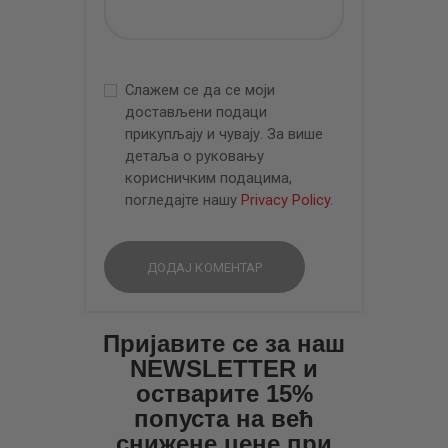
Слажем се да се моји
достављени подаци
прикупљају и чувају. За више
детаља о руковању
корисничким подацима,
погледајте нашу
Privacy Policy
.
Пријавите се за наш
NEWSLETTER и
остварите 15%
попуста на већ
снижене цене при