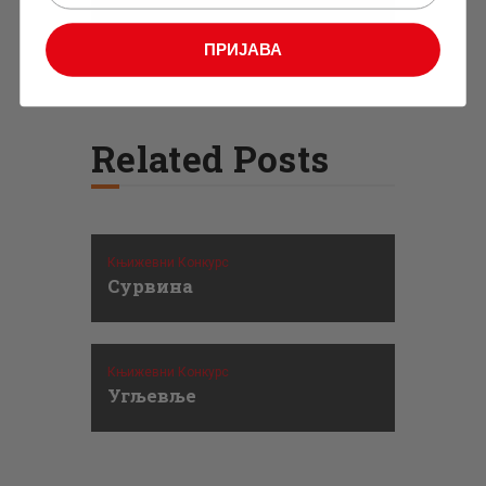
ПРИЈАВА
Related Posts
Књижевни Конкурс
Сурвина
Књижевни Конкурс
Угљевље