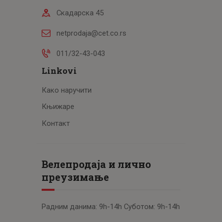
Скадарска 45
netprodaja@cet.co.rs
011/32-43-043
Linkovi
Како наручити
Књижаре
Контакт
Велепродаја и лично
преузимање
Радним данима: 9h-14h Суботом: 9h-14h