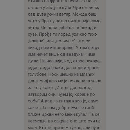
отишао на фронт. А песма? Она је
остала у зиду те куће. Чује се, веле,
кад дува јужни ветар. Можда баш
зато у Врању ветар никад није само
ветар. Он носи сећања, понекад и
сузе. Прође ти поред уха као тихо
„извини”, или „волим те” што се
никад није изговорило. У том ветру
има нечег више од ваздуха – има
душе. На чаршији, код старе пекаре,
један деда сваки дан седи и храни
голубове. Носи шешир из млађих
дана, онај што му је поклонила жена
за коју каже: „И дан-данас, кад
затворим очи, чујем јој кораке по
соби.” А кад га питаш како је, само
каже: „Ја сам добро. Њој је гроб
ближе цркви него мени кућа.” Па се
насмеши, да сакрије оно што очи не
могу. Ето ти приче – тужне, али пуне