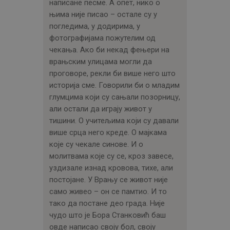
написане песме. А опет, нико о
њима није писао – остале су у
погледима, у додирима, у
фотографијама пожутелим од
чекања. Ако би некад фењери на
врањским улицама могли да
проговоре, рекли би више него што
историја сме. Говорили би о младим
глумцима који су сањали позорницу,
али остали да играју живот у
тишини. О учитељима који су давали
више срца него креде. О мајкама
које су чекале синове. И о
молитвама које су се, кроз завесе,
уздизале изнад кровова, тихе, али
постојане. У Врању се живот није
само живео – он се памтио. И то
тако да постане део града. Није
чудо што је Бора Станковић баш
овде написао своју бол, своју