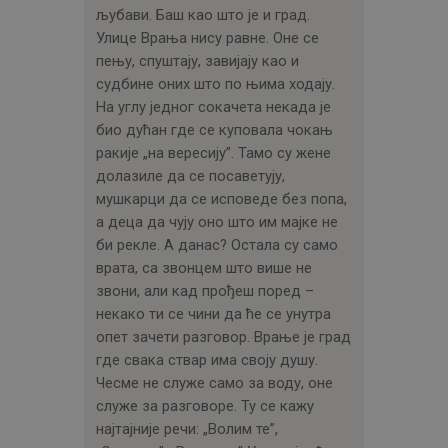
љубави. Баш као што је и град.
Улице Врања нису равне. Оне се
пењу, спуштају, завијају као и
судбине оних што по њима ходају.
На углу једног сокачета некада је
био дућан где се куповала чокањ
ракије „на вересију”. Тамо су жене
долазиле да се посаветују,
мушкарци да се исповеде без попа,
а деца да чују оно што им мајке не
би рекле. А данас? Остала су само
врата, са звонцем што више не
звони, али кад прођеш поред –
некако ти се чини да ће се унутра
опет зачети разговор. Врање је град
где свака ствар има своју душу.
Чесме не служе само за воду, оне
служе за разговоре. Ту се кажу
најтајније речи: „Волим те”,