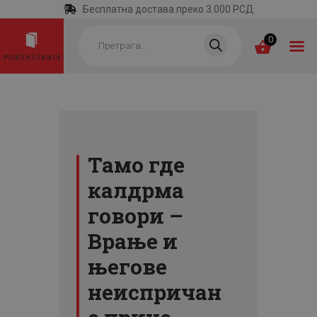
Бесплатна достава преко 3.000 РСД
Products
search
0
ПОЧЕТНА
КАТЕГОРИЈЕ
Тамо где
НАЈПРОДАВАНИЈЕ
калдрма
НОВЕ КЊИГЕ
говори –
ОТРГНУТО ОД
Врање и
ЗАБОРАВА
његове
АУТОРИ
неиспричан
АКТУЕЛНОСТИ