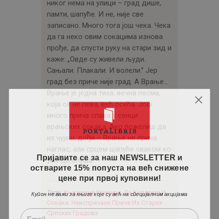
никог нема на улици – град дише,
памти, шапуће. И не, није све
записано. Много тога још чека. Чека
да га неко овим сокацима изнова
прође, да спусти руку на стари зид и
каже: „Овде су живели људи.
Сањали. Плакали. И волели.” Јер
град без приче није град. А Врање…
Врање је једна тиха, вечна песма,
која се не пева, већ осећа. Још
много прича спава у сенци
врањских сокака. Aко пожелиш да
их чујеш, дођи – Врање не прича
наглас, али срцем шапуће сваком ко
Пријавите се за наш NEWSLETTER и
уме да слуша.
остварите 15% попуста на већ снижене
цене при првој куповини!
Купон не важи за књиге које су већ на специјалним акцијама
Tags:
Књижевни Конкурс
,
Са Калдрме И
Сокака: Неиспричане Приче Из Старих
Српских Градова