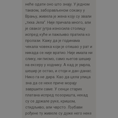
неће одати оно што знају. У једном
таквом, заборављеном сокаку у
Врању, живела је жена коју су звали
„тиха Јела”. Није причала много, али
је сваког јутра износила столицу
испред куће и пажљиво пратила ко
пролази. Кажу да је годинама
чекала човека који је отишао у рат и
никада се није вратио. Није имала ни
слику, ни писмо, само његов шешир
на ексеру у ходнику. А кад је умрла,
шешир је остао, и стоји и дан-данас.
Нико га не дира. Као да цела улица
зна да се неке приче морају
завршити саме. У сенци старих
платана испред позоришта, некад
су се држале руке, кришом,
стидљиво, али чврсто. Љубави
рођене ту живеле су дуже него неке