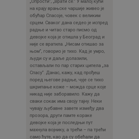
„Опрости”, „Врати се.” У малој кући
на крају врањске чаршије живео је
обућар Спасоје, човек с великим
срцем. Сваког дана седео је испред
радње и читао старо писмо од
девојке која је отишла у Београд и
није се вратила. „Нисам отишао за
њом”, говорио је тихо. Кад је умро,
људи су и даље долазили,
остављали по пар старих ципела „за
Спасу”. Данас, кажу, кад прођеш
поред његове радње, чује се тихо
шкрипање коже – можда срце које
никад није заборавило. Кажу да
сваки сокак има своју тајну. Неки
чувају љубавне завете између два
прозора, други памте кораке
девојке која је последњи пут
махнула војнику, а трећи – па трећи
само ћуте, као да су обећали да