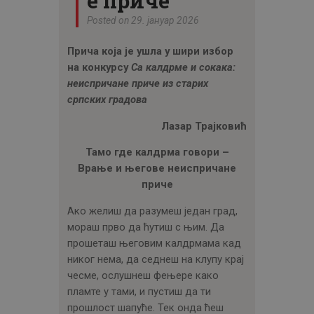
е приче
ЦЕНОВНИК
Posted on 29. јануар 2026
ПИСМО
Прича која је ушла у шири избор
на конкурсу
Са калдрме и сокака:
неиспричане приче из старих
српских градова
Лазар Трајковић
Тамо где калдрма говори –
Врање и његове неиспричане
приче
Ако желиш да разумеш један град,
мораш прво да ћутиш с њим. Да
прошеташ његовим калдрмама кад
никог нема, да седнеш на клупу крај
чесме, ослушнеш фењере како
пламте у тами, и пустиш да ти
прошлост шапуће. Тек онда ћеш