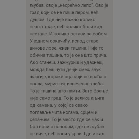
љубав, своје „несрећно лепо”. Ово је
град који се не пише пером, већ
душом. Где није важно колико
нешто траје, већ колико боли кад
нестане. И колико остави за собом.
У једном сокачићу, испод старе
винове лозе, живи тишина. Није то
обична тишина, то је она што прича.
Ако станеш, зажмуриш и удахнеш,
можда ћеш чути дечји смех, звук
шаргије, кораке оца који се враћа с
посла, мирис тек испеченог хлеба.
То је тишина што памти. Зато Врање
није само град. То је велика књига
од камена, у којој се свако
поглавље чита ногама, срцем и
сећањем. То је место где се чак и
бол носи с поносом, где се љубав
не виче, већ носи у крви. Где и кад