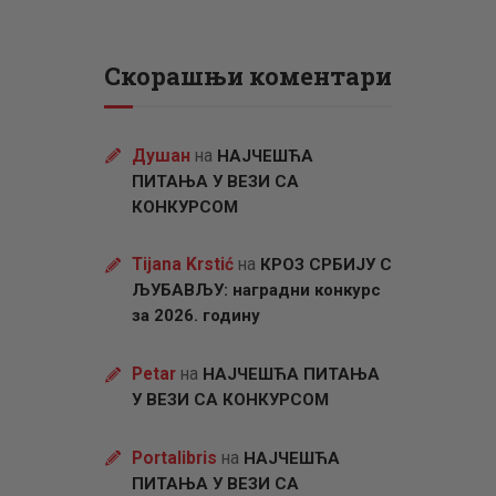
Скорашњи коментари
Душан
на
НАЈЧЕШЋА
ПИТАЊА У ВЕЗИ СА
КОНКУРСОМ
Tijana Krstić
на
КРОЗ СРБИЈУ С
ЉУБАВЉУ: наградни конкурс
за 2026. годину
Petar
на
НАЈЧЕШЋА ПИТАЊА
У ВЕЗИ СА КОНКУРСОМ
Portalibris
на
НАЈЧЕШЋА
ПИТАЊА У ВЕЗИ СА