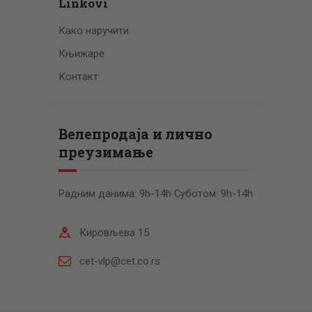
Linkovi
Како наручити
Књижаре
Контакт
Велепродаја и лично
преузимање
Радним данима: 9h-14h Суботом: 9h-14h
Кировљева 15
cet-vlp@cet.co.rs