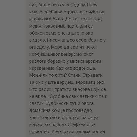
пут, боље него у огледалу. Нису
имале осећање страха, али чуђења
је свакако било. До тог трена под
мојим покретима настајали су
обриси само онога што је око
видело. Нисам видео себе, бар не у
огледалу. Мора да сам из неког
необјашњивог ванвременског
разлога боравио у мисионарским
караванима бар као водоноша.
Може ли то бити? Стани. Страдати
за оно у шта верујеш, веровати оно
што радиш, пратити знакове који се
не виде… Судбина свих великих, па и
светих. Судбински пут и овога
домаћина који је проповедао
хришћанство и страдао, па се уз
мађарског краља Стефана и он
посветио. У његовим рукама рог за