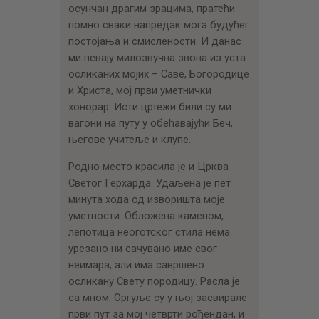
осунчан драгим зрацима, пратећи
помно сваки напредак мога будућег
постојања и смислености. И данас
ми певају милозвучна звона из уста
осликаних мојих – Саве, Богородице
и Христа, мој први уметнички
хонорар. Исти цртежи били су ми
вагони на путу у обећавајући Беч,
његове учитеље и клупе.
Родно место красила је и Црква
Светог Герхарда. Удаљена је пет
минута хода од изворишта моје
уметности. Обложена каменом,
лепотица неоготског стила нема
урезано ни сачувано име свог
неимара, али има савршено
осликану Свету породицу. Расла је
са мном. Оргуље су у њој засвирале
први пут за мој четврти рођендан, и