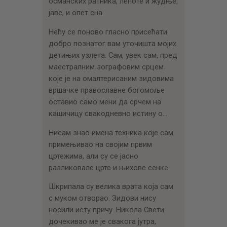
османских ратника, лепоте и жудње,
јаве, и опет сна.
Нећу се поново гласно присећати
добро познатог вам уточишта мојих
детињих узлета. Сам, увек сам, пред
маестралним зографовим срцем
које је на омалтерисаним зидовима
вршачке православне богомоље
оставио само мени да срчем на
кашичицу свакодневно истину о…
Нисам знао имена техника које сам
примењивао на својим првим
цртежима, али су се јасно
разликовале црте и њихове сенке.
Шкрипала су велика врата која сам
с муком отворао. Зидови нису
носили исту причу. Никола Свети
дочекивао ме је свакога јутра,