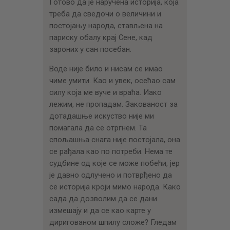
Готово да је наручена историја, која
треба да сведочи о величини и
постојању народа, стављена на
париску обалу крај Сене, кад
зароних у сан посебан.
Воде није било и нисам се имао
чиме умити. Као и увек, осећао сам
силу која ме вуче и враћа. Иако
лежим, не пропадам. Закованост за
дотадашње искуство није ми
помагала да се отргнем. Та
спољашња снага није постојала, она
се рађала као по потреби. Нема те
судбине од које се може побећи, јер
је давно одлучено и потврђено да
се историја кроји мимо народа. Како
сада да дозволим да се дани
измешају и да се као карте у
диригованом шпилу сложе? Гледам