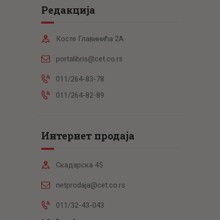
Редакција
Косте Главинића 2А
portalibris@cet.co.rs
011/264-83-78
011/264-82-89
Интернет продаја
Скадарска 45
netprodaja@cet.co.rs
011/32-43-043