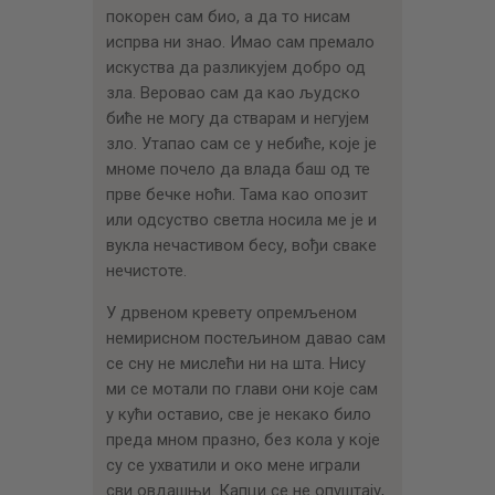
покорен сам био, а да то нисам
испрва ни знао. Имао сам премало
искуства да разликујем добро од
зла. Веровао сам да као људско
биће не могу да стварам и негујем
зло. Утапао сам се у небиће, које је
мноме почело да влада баш од те
прве бечке ноћи. Тама као опозит
или одсуство светла носила ме је и
вукла нечастивом бесу, вођи сваке
нечистоте.
У дрвеном кревету опремљеном
немирисном постељином давао сам
се сну не мислећи ни на шта. Нису
ми се мотали по глави они које сам
у кући оставио, све је некако било
преда мном празно, без кола у које
су се ухватили и око мене играли
сви овдашњи. Капци се не опуштају,