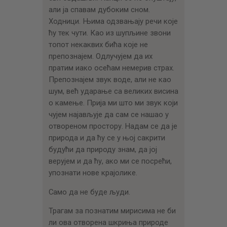
али ја спавам дубоким сном.
Ходници. Њима одзвањају речи које
ћу тек чути. Као из шупљине звони
топот некaквих бића које не
препознајем. Одлучујем да их
пратим иако осећам немерив страх.
Препознајем звук воде, али не као
шум, већ ударање са великих висина
о камење. Прија ми што ми звук који
чујем најављује да сам се нашао у
отвореном простору. Надам се да је
природа и да ћу се у њој сакрити
будући да природу знам, да јој
верујем и да ћу, ако ми се посрећи,
упознати нове крајолике.
Само да не буде људи.
Трагам за познатим мирисима не би
ли ова отворена шкриња природе