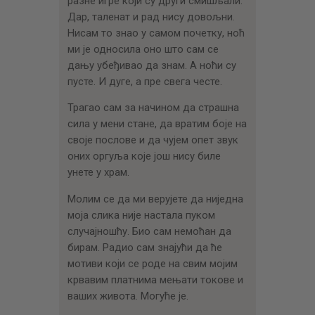
разне игре који су други смишљали.
Дар, таленат и рад нису довољни.
Нисам то знао у самом почетку, ноћ
ми је односила оно што сам се
дању убеђивао да знам. А ноћи су
пусте. И дуге, а пре свега честе.
Трагао сам за начином да страшна
сила у мени стане, да вратим боје на
своје послове и да чујем опет звук
оних оргуља које још нису биле
унете у храм.
Молим се да ми верујете да ниједна
моја слика није настала пуком
случајношћу. Био сам немоћан да
бирам. Радио сам знајући да ће
мотиви који се роде на свим мојим
крвавим платнима мењати токове и
ваших живота. Могуће је.