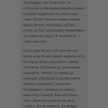
Упознавао сам бели свет са
културом и обичајима вишевековних
освајача дајући им на тацни њих
саме. Лутао сам као каква утвара,
вукао лонце, поклопце, кубуре,
гусле, не бих ли показао примитивно
за којим сви жуде. А требало је
само заспати.
Своју прву бечку ноћ памтим као
искру која ће ми заувек кварити игру
на коју је личио мој живот, свима
сем мени. Деловало је да плешем
сликајући, чинило се свима да
певушим убирајући плодове свога
срећно усмереног талента и
безбрижног изласка на свакој
животној станици. Али није било
тако. Демони су вукли на своју
страну, зло је навикло да влада,