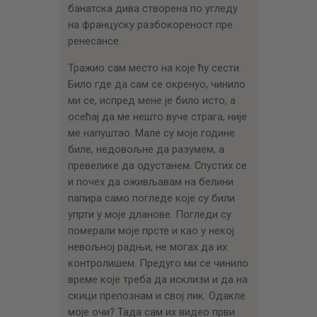
банатска дива створена по угледу
на француску разбокореност пре
ренесансе.
Тражио сам место на које ћу сести.
Било где да сам се окренуо, чинило
ми се, испред мене је било исто, а
осећај да ме нешто вуче страга, није
ме напуштао. Мале су моје године
биле, недовољне да разумем, а
превелике да одустанем. Спустих се
и почех да оживљавам на белини
папира само погледе које су били
упрти у моје дланове. Погледи су
померали моје прсте и као у некој
невољној радњи, не могах да их
контролишем. Предуго ми се чинило
време које треба да исклизи и да на
скици препознам и свој лик. Одакле
моје очи? Тада сам их видео први