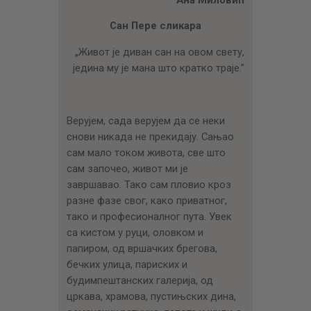
ЦЕНОВНИК
Сан Пере сликара
ПИСМО
„Живот је диван сан на овом свету,
једина му је мана што кратко траје.”
Верујем, сада верујем да се неки
снови никада не прекидају. Сањао
сам мало током живота, све што
сам започео, живот ми је
завршавао. Тако сам пловио кроз
разне фазе свог, како приватног,
тако и професионалног пута. Увек
са кистом у руци, оловком и
папиром, од вршачких брегова,
бечких улица, париских и
будимпештанских галерија, од
цркава, храмова, пустињских дина,