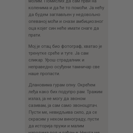
молим. Помислих да сам први на
коленима и да ће то помоћи. Ја нећу
да будем заглављен у недовољно
опеваној моћи и снази амбициозног
оца којег син неће имати снаге да
прати.
Мој је отац био фотограф, хватао је
тренутке среће и туге. Ја сам
сликар. Урош страдалник и
неправедно осуђени тамничар све
наше пропасти.
Длановима гурам опну. Окрећем
леђа како бих подупро рам. Тражим
излаз, ја не могу да звоном
сазивам, ја сам само звоноцртач.
Пусти ме, невидљива сило, да се
скрасим у неком винограду, пусти
да историја пружи и малим
народима род и рађање. Ништа ме