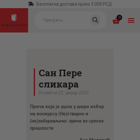
Бесплатна достава преко 3.000 РСД
Products
search
0
ПОЧЕТНА
КАТЕГОРИЈЕ
Сан Пере
НАЈПРОДАВАНИЈЕ
сликара
НОВЕ КЊИГЕ
Posted on 22. јануар 2025
ОТРГНУТО ОД
Прича која је ушла у шири избор
ЗАБОРАВА
на конкурсу
(Не)стварно и
АУТОРИ
(не)заборављено: приче из српске
прошлости
АКТУЕЛНОСТИ
Ана Миловић