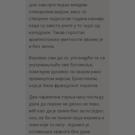
док сам прогледао младим
сликарским видом, иако су
створене педесетак година каснијe,
када су заиста унете у то чудо од
катедрале. Такав горостас
архитектонске уметности звонио је
и без звона.
Веровао сам да се, упознајући се са
унутрашњошћу ове богомоље,
повезујем духовно са својом рано
преминулом мајком, Ернестином,
која је била француског порекла.
Два паралелна торња нису погледу
дала да скрене ни десно ни лево,
већ као да је сваки био за по једно
око, не би ли пунили срца верника и
оних који то нису. Једнако је
остављала свакога без даха