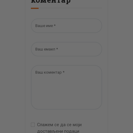
Слажем се да се моји
достављени подаци