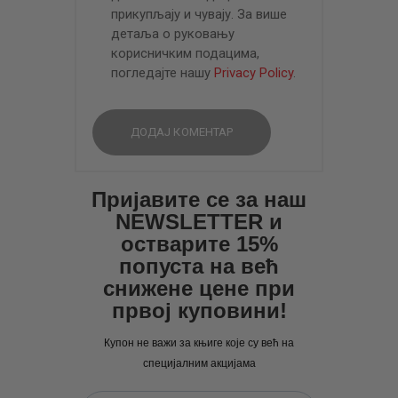
прикупљају и чувају. За више
детаља о руковању
корисничким подацима,
погледајте нашу
Privacy Policy
.
Пријавите се за наш
NEWSLETTER и
остварите 15%
попуста на већ
снижене цене при
првој куповини!
Купон не важи за књиге које су већ на
специјалним акцијама