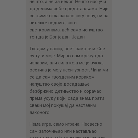
нешто, а не за неког. Нешто нас учи
да делима себе представљамо. Није
се њиме оглашавало ни у лову, ни за
витешке подвиге, ни о
светковинама, већ само испуштао
тон да је Бог један. Један.
Гледам у папир, опет само очи. Све
су ту, и моје. Мирно сам кренуо да
излазим, али сила која ме је вукла,
осетила је моју несигурност. Чини ми
се да сам гвозденим кораком
напуштао своје досадашње
безбрижно детињство и корачао
према усуду који, сада знам, прати
сваки мој покушај да наставим
лаконого.
Нема игре, само играча. Несвесно
сам започињао или настављао