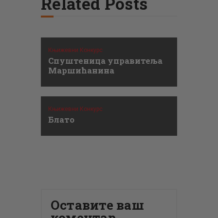
Related Posts
Књижевни Конкурс
Спуштеница управитеља
Маршићанина
Књижевни Конкурс
Блато
Оставите ваш
коментар