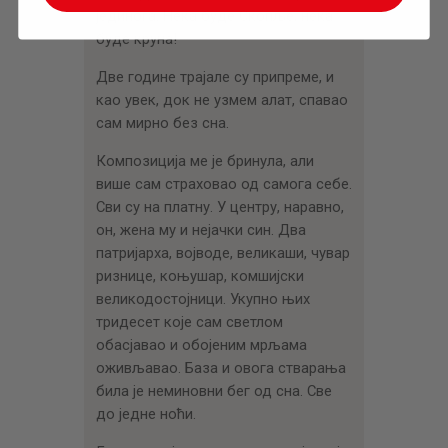
јединога. Нека буде Скопље, нека
буде круна!
Две године трајале су припреме, и
као увек, док не узмем алат, спавао
сам мирно без сна.
Композиција ме је бринула, али
више сам страховао од самога себе.
Сви су на платну. У центру, наравно,
он, жена му и нејачки син. Два
патријарха, војводе, великаши, чувар
ризнице, коњушар, комшијски
великодостојници. Укупно њих
тридесет које сам светлом
обасјавао и обојеним мрљама
оживљавао. База и овога стварања
била је неминовни бег од сна. Све
до једне ноћи.