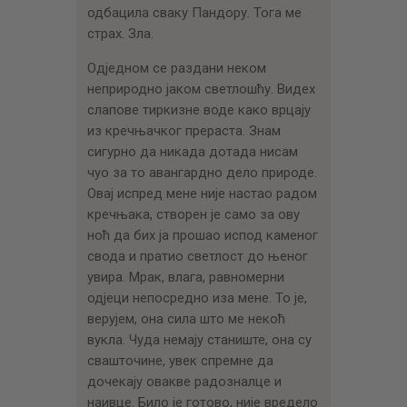
одбацила сваку Пандору. Тога ме
страх. Зла.
Одједном се раздани неком
неприродно јаком светлошћу. Видех
слапове тиркизне воде како врцају
из кречњачког прераста. Знам
сигурно да никада дотада нисам
чуо за то авангардно дело природе.
Овај испред мене није настао радом
кречњака, створен је само за ову
ноћ да бих ја прошао испод каменог
свода и пратио светлост до њеног
увира. Мрак, влага, равномерни
одјеци непосредно иза мене. То је,
верујем, она сила што ме некоћ
вукла. Чуда немају станиште, она су
свашточине, увек спремне да
дочекају овакве радозналце и
наивце. Било је готово, није вредело