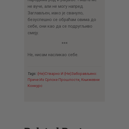
не вуче, али не могу напред.
Заглављен, иако је свануло,
безуспешно се обраћам овима до
себе, они као да се подругљиво
смеју.
***
Не, нисам насликао себе.
Tags:
(Не)стварно И (не)заборављено:
Приче Из Српске Прошлости
,
Књижевни
Конкурс