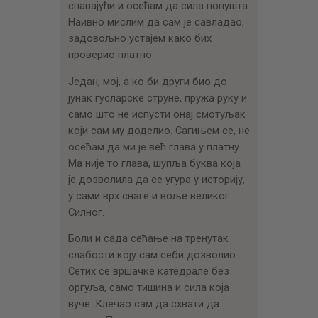
спавајући и осећам да сила попушта.
Наивно мислим да сам је савладао,
задовољно устајем како бих
проверио платно.
Један, мој, а ко би други био до
јунак гусларске струне, пружа руку и
само што не испусти онај смотуљак
који сам му доделио. Сагињем се, не
осећам да ми је већ глава у платну.
Ма није то глава, шупља буква која
је дозволила да се угура у историју,
у сами врх снаге и воље великог
Силног.
Боли и сада сећање на тренутак
слабости коју сам себи дозволио.
Сетих се вршачке катедрале без
оргуља, само тишина и сила која
вуче. Клечао сам да схвати да