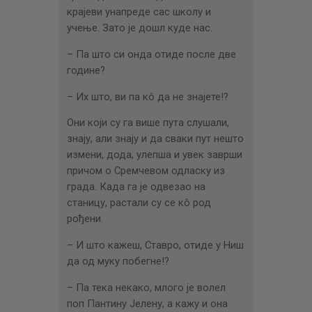
крајеви унапреде сас школу и
учење. Зато је дошл куде нас.
– Па што си онда отиде после две
године?
– Их што, ви па кô да не знајете!?
Они који су га више пута слушали,
знају, али знају и да сваки пут нешто
измени, дода, улепша и увек заврши
причом о Сремчевом одласку из
града. Када га је одвезао на
станицу, растали су се кô род
рођени.
– И што кажеш, Ставро, отиде у Ниш
да од муку побегне!?
– Па тека некако, млого је волел
поп Пантину Јелену, а кажу и она