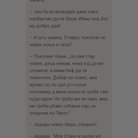
заната.
– Још би ја проводил дане како
налбантин да не беше Ибиш-ага, бог
му добро дал!
– И што кажеш, Ставро, поклони ти
човек коње и чезе?
– Поклони! Каже: „Ја сам стар
човек, деца немам, нема кој да ме
спомене, а имам ћеф да ти
помогнем. Добар си човек, ама
мучиш се, по цел д’н коњи
поткиваш, а мени коњи не требу там
куде идем. Не требу ми ни паре, ама
ми треба убаво сећање кад си
отиднем из Пирот.”
– Једнуш човек беше, стварно!
– Једнуш… Моју Стану је волел кô