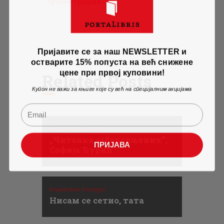
Српских Градова
Пријавите се за наш NEWSLETTER и
остварите 15% попуста на већ снижене
цене при првој куповини!
Related Posts
Купон не важи за књиге које су већ на специјалним акцијама
Књижевни Конкурс
„Читанка заборављених”,
ПРИЈАВА
Софија Ђурић
Књижевни Конкурс
Нисам се сетио, тата