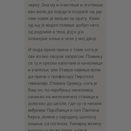
черку. Она му и очистеше и зготвеше
кво воли да поједе и поорате си, јер
сам човек је жељан за орату. Каже
од њу је видел повише добро него
од роднине и тека, јед’н д’н
освануше коњи и чезе у мој двор.
И онда крене прича о томе кога је
све возио својом запрегом. Помињу
се ту и срески капетани и начелници
и учитељи, али Ставра највише воли
да прича о професору Пиротске
гимназије, Стевану Сремцу, кога је
баш он, по наређењу начелника,
сачекао на железничкој станици и
довезао до школе, где су га чекали
виђенији Пироћанци и поп Пантина
ћерка Јелена у народној, шопској
ношњи, са погачом. Ћенарну везену
кошуљу и тесан литак, који је