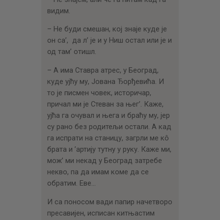
видим.
– Не буди смешан, кој знаје куде је
он са’, да л’ је и у Ниш остал или је и
од там’ отишл.
– А има Ставра атрес, у Београд,
куде ујћу му, Јована Ђорђевића. И
то је писмен човек, историчар,
причал ми је Стеван за њег’. Каже,
ујћа га очувал и њега и браћу му, јер
су рано без родитељи остали. А кад
га испрати на станицу, загрли ме кô
брата и ’артију тутну у руку. Каже ми,
мож’ ми некад у Београд затребе
некво, па да имам коме да се
обратим. Еве…
И са поносом вади папир начетворо
пресавијен, исписан китњастим