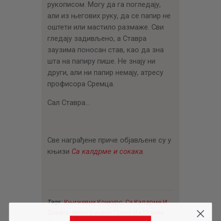
рукописом. Могу да га погледају,
али из његових руку, да се папир не
оштети или мастило размаже. Сви
гледају задивљено, а Ставра
заузима поносан став, као да зна
шта на папиру пише. Не знају ни
други, али ни папир немају, атресу
профисора Сремца.
Сал Ставра…
Све награђене приче објављене су у
књизи
Са калдрме и сокака
.
Tags:
Књижевни Конкурс
,
Са Калдрме И
Сокака: Неиспричане Приче Из Старих