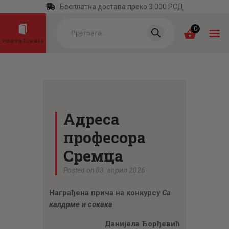
Бесплатна достава преко 3.000 РСД
Products
search
0
ПОЧЕТНА
КАТЕГОРИЈЕ
Адреса
НАЈПРОДАВАНИЈЕ
професора
НОВЕ КЊИГЕ
Сремца
ОТРГНУТО ОД
Posted on 03. април 2026
ЗАБОРАВА
Награђена прича на конкурсу
Са
АУТОРИ
калдрме и сокака
АКТУЕЛНОСТИ
Данијела Ђорђевић