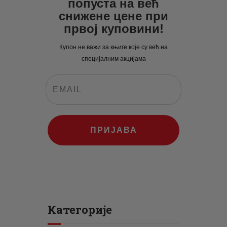
попуста на већ
снижене цене при
првој куповини!
Купон не важи за књиге које су већ на
специјалним акцијама
ПРИЈАВА
Категорије