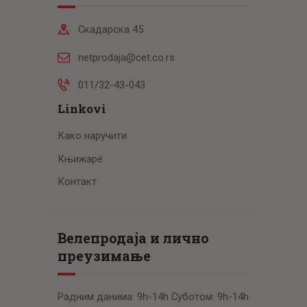
Скадарска 45
netprodaja@cet.co.rs
011/32-43-043
Linkovi
Како наручити
Књижаре
Контакт
Велепродаја и лично
преузимање
Радним данима: 9h-14h Суботом: 9h-14h