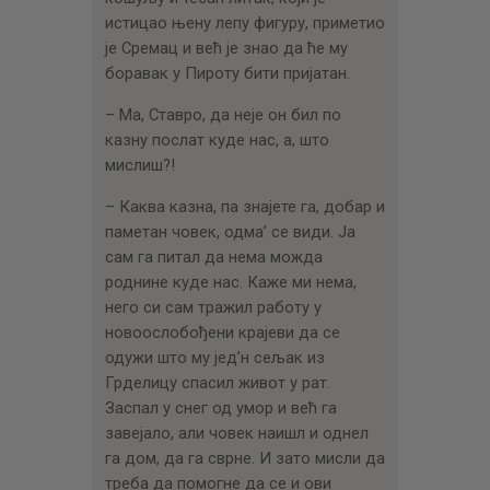
истицао њену лепу фигуру, приметио
је Сремац и већ је знао да ће му
боравак у Пироту бити пријатан.
– Ма, Ставро, да неје он бил по
казну послат куде нас, а, што
мислиш?!
– Каква казна, па знајете га, добар и
паметан човек, одма’ се види. Ја
сам га питал да нема можда
роднине куде нас. Каже ми нема,
него си сам тражил работу у
новоослобођени крајеви да се
одужи што му јед’н сељак из
Грделицу спасил живот у рат.
Заспал у снег од умор и већ га
завејало, али човек наишл и однел
га дом, да га сврне. И зато мисли да
треба да помогне да се и ови