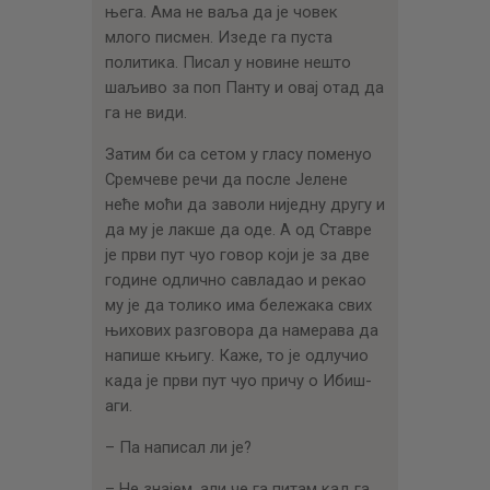
њега. Ама не ваља да је човек
млого писмен. Изеде га пуста
политика. Писал у новине нешто
шаљиво за поп Панту и овај отад да
га не види.
Затим би са сетом у гласу поменуо
Сремчеве речи да после Јелене
неће моћи да заволи ниједну другу и
да му је лакше да оде. А од Ставре
је први пут чуо говор који је за две
године одлично савладао и рекао
му је да толико има бележака свих
њихових разговора да намерава да
напише књигу. Каже, то је одлучио
када је први пут чуо причу о Ибиш-
аги.
– Па написал ли је?
– Не знајем, али че га питам кад га