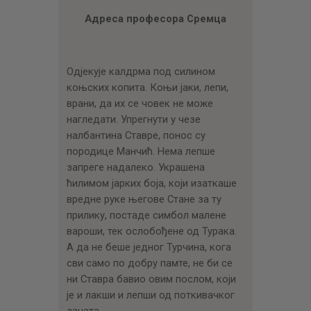
ЦЕНОВНИК
Адреса професора Сремца
ПИСМО
Одјекује калдрма под силином
коњских копита. Коњи јаки, лепи,
врани, да их се човек не може
нагледати. Упрегнути у чезе
налбантина Ставре, понос су
породице Манчић. Нема лепше
запреге надалеко. Украшена
ћилимом јарких боја, који изаткаше
вредне руке његове Стане за ту
прилику, постаде симбол малене
вароши, тек ослобођене од Турака.
А да не беше једног Турчина, кога
сви само по добру памте, не би се
ни Ставра бавио овим послом, који
је и лакши и лепши од поткивачког