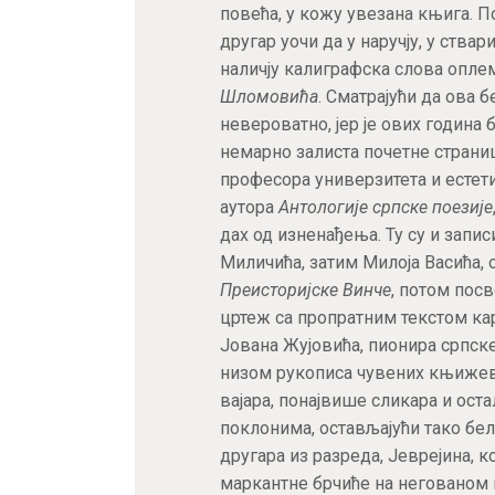
повећа, у кожу увезана књига. 
другар уочи да у наручју, у ства
наличју калиграфска слова опл
Шломовића
. Сматрајући да ова
невероватно, јер је ових година
немарно залиста почетне страни
професора универзитета и естет
аутора
Антологије српске поезије
дах од изненађења. Ту су и запи
Миличића, затим Милоја Васића, 
Преисторијске Винче
, потом пос
цртеж са пропратним текстом ка
Јована Жујовића, пионира српске
низом рукописа чувених књижевн
вајара, понајвише сликара и оста
поклонима, остављајући тако бе
другара из разреда, Јеврејина, к
маркантне брчиће на негованом 