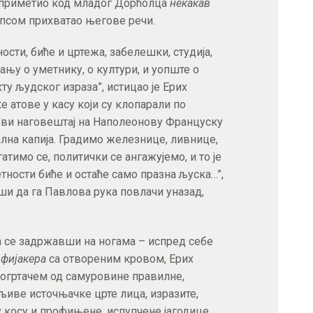
е приметио код младог Дорћолца
некакав
кепсом прихватао његове речи.
сти, биће и цртежа, забелешки, студија,
ању о уметнику, о култури, и уопште о
ту људског израза”, истицао је Ерих
 атове у касу који су клопарали по
рви наговештај на Наполеонову Француску
лна капија. Градимо железнице, ливнице,
атимо се, политички се ангажујемо, и то је
етности биће и остаће само празна љуска…”,
ши да га Павлова рука повлачи уназад,
а се задржавши на ногама – испред себе
 фијакера
са отвореним кровом, Ерих
 огртачем од самуровине правилне,
љиве источњачке црте лица, изразите,
у косу и профињене, испупчене јагодице…