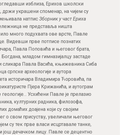
Погледавши изблиза, Ерихов школски
ри, држи украшени споменар, на чијем су
емењивала натпис
Зборник у част Ериха
 бележница не представља ништа
 било много подухвата ове врсте, Павле
це. Видевши прве потписе познатих
ичара, Павла Поповића и његовог брата,
, Богдана, младом гимназијалцу застаде
си сликара Павла Васића, књижевника Сиба
оца српске археологије и аутора
вета историчара Владимира Ћоровића, па
рикатуристе Пјера Крижанића, и аутограм
 геологије… Усхићени Павле је прелазио
ика, културних радника, филозофа,
лих домаћих доајена који су својим
лег о свом присуству, увеличали његовог
ојем су тек прве власи исцртавале танке,
и још дечачком лицу. Павле се децентно