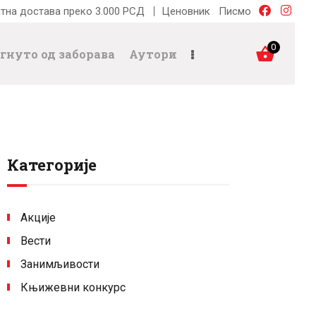
тна достава преко 3.000 РСД
Ценовник
Писмо
0
гнуто од заборава
Аутори
Категорије
Акције
Вести
Занимљивости
Књижевни конкурс