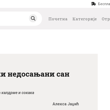
Беспла
ПОЧЕТНА
Почетна
Категорије
Отр
КАТЕГОРИЈЕ
НАЈПРОДАВАНИЈ
Е
НОВЕ КЊИГЕ
ки недосањани сан
ОТРГНУТО ОД
ЗАБОРАВА
а калдрме и сокака
АУТОРИ
Алекса Јаџић