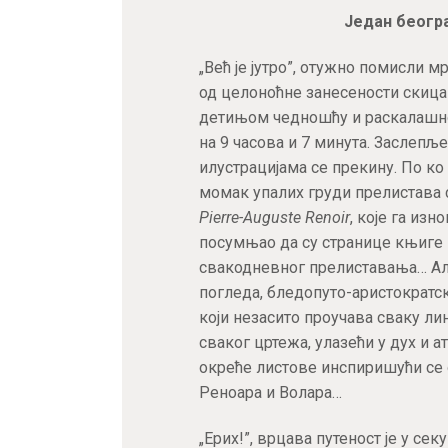
Један беогр
„Већ је јутро”, отужно помисли 
од целоноћне занесености скица
детињом чедношћу и раскалашнош
на 9 часова и 7 минута. Заслепљ
илустрацијама се прекину. По ко 
момак упалих груди прелистава
Pierre-Auguste Renoir
, које га из
посумњао да су странице књиге
свакодневног прелиставања… Али
погледа, бледопуто-аристократск
који незасито проучава сваку лин
сваког цртежа, улазећи у дух и
окреће листове инспиришући се 
Реноара и Волара…
„Ерих!”, врцава путеност је у се