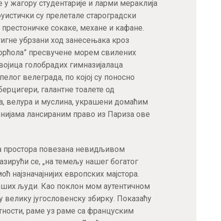
 у жагору студентарије и ларми мераклија
руистички су прелетале староградски
престоничке сокаке, механе и кафане.
тигне убрзани ход занесењака кроз
Дорћола” пресвучене морем свилених
војица голобрадих гимназијалаца
елог велеграда, по којој су поносно
ерцигери, галантне тоалете од
а, велура и муслина, украшени домаћим
нијама лансираним право из Париза ове
на простора повезана невидљивом
азирући се, „на темељу нашег богатог
оћ најзначајнијих европских мајстора.
аших људи. Као поклон мом аутентичном
ћу велику југословенску збирку. Показаћу
тности, раме уз раме са француским