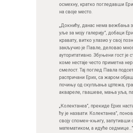
осмехну, кратко погледавши Ерих
на своје место.
„Докнићу, данас нема вежбања 
уље за моју галерију”, добаци Ер
кравату, витко улазио у свој позн
закључио је Павле, деловао мног
ауторитативно. Збуњени гост је с
коме нестаје често приметна не
смелост. Тај поглед Павла подсе
распричани Ерих, са жаром обј
почињу од скупљања цртежа, граф
аквареле, гвашеве, мања уља, па
„Колектанеа”, прекиде Ерих наст
ћу је назвати. Колектанеа”, поно
своју спомен-књигу, запутивши с
математиком, а идуће седмице…”