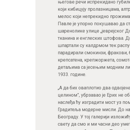
његове речи испрекидано губиле
који кибицују пролазницама, алт
мелос који непрекидно прожима 
Павле је упорно покушавао да с
шаренолике улице „јеврејског 
тканина и енглеских штофова. Д
шпартали су калдрмом тек распуп
парадирали смокинзи, фракови, б
крепсатена, крепжоржета, сомот
детаљима са јесењим модним ли
1933. године.
„А да бих оваплотио два одвоје
целином”, убрзавао је Ерих не об
наслеђа ћу изградити мост уз пом
Градитеља модерне мисли. До н
Београду. У тој галерији изложи
свету да смо и ми часни део уме