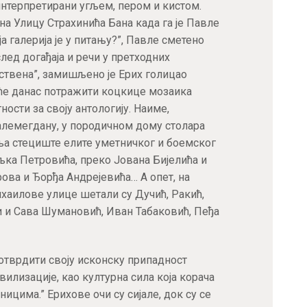
интерпретирани угљем, пером и кистом.
остварите 15% попуста на већ снижене
 на Улицу Страхинића Бана када га је Павле
цене при првој куповини!
ја галерија је у питању?”, Павле сметено
Купон не важи за књиге које су већ на специјалним акцијама
ед догађаја и речи у претходних
ствена”, замишљено је Ерих голицао
 ће данас потражити коцкице мозаика
ости за своју антологију. Наиме,
лемегдану, у породичном дому столара
ПРИЈАВА
а стециште елите уметничког и боемског
љка Петровића, преко Јована Бијелића и
ова и Ђорђа Андрејевића… А опет, на
ихаилове улице шетали су Дучић, Ракић,
и и Сава Шумановић, Иван Табаковић, Пеђа
отврдити своју исконску припадност
илизације, као културна сила која корача
ницима.” Ерихове очи су сијале, док су се