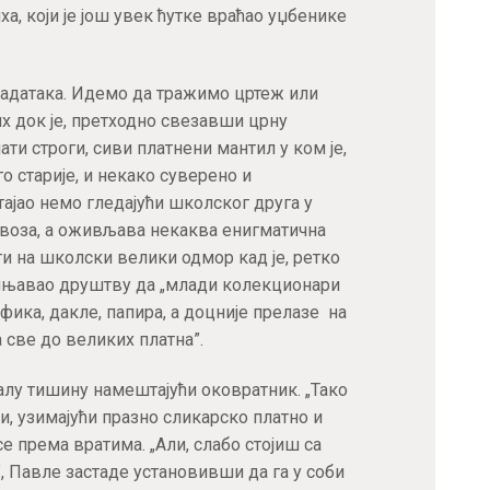
а, који је још увек ћутке враћао уџбенике
задатака. Идемо да тражимо цртеж или
их док је, претходно свезавши црну
ати строги, сиви платнени мантил у ком је,
о старије, и некако суверено и
тајао немо гледајући школског друга у
рвоза, а оживљава некаква енигматична
ти на школски велики одмор кад је, ретко
ашњавао друштву да „млади колекционари
ика, дакле, папира, а доцније прелазе на
 све до великих платна”.
алу тишину намештајући оковратник. „Тако
ви, узимајући празно сликарско платно и
е према вратима. „Али, слабо стојиш са
, Павле застаде установивши да га у соби
Пријавите се за наш NEWSLETTER и