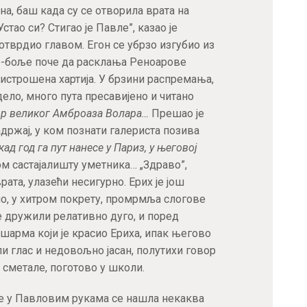
а, баш када су се отворила врата на
„Устао си? Стигао је Павле”, казао је
потврдио главом. Егон се убрзо изгубио из
же-боље поче да расклања Реноарове
у истрошена хартија. У брзини распремања,
ело, много пута пресавијено и читано
р великог Амброаза Волара…
Прешао је
држај, у ком познати галериста позива
кад год га пут нанесе у Париз, у његовој
ом састајалишту уметника… „Здраво”,
ата, улазећи несигурно. Ерих је још
но, у хитром покрету, промрмља слогове
се дружили релативно дуго, и поред
 шарма који је красио Ериха, ипак његово
 глас и недовољно јасан, полутихи говор
у сметале, поготово у школи.
е у Павловим рукама се нашла некаква