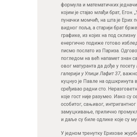
формула и математичких једначин
којим је стајао млађи брат, Егон. 
пуначки момчић, на шта је Ерих 
видног поља, а старији брат бр
графике, из којих на под склизн
енергично подиже готово изблед
писмо послато из Париза.
Одгово
погледом на већ напамет знан са
овог матуранта да дође у посету
галерији у Улици Лафит 37
, важн
куцнуо је Павле на одшкринута вр
сређивао радни сто. Неразговет
које гост није разумео. Иако су 
особитог, сањивог, интригантног
замуцкивање, прилично промукли
и даље су биле одлике које су м
У једном тренутку Ерихове журб