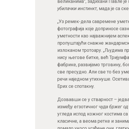
великанима”, задихани Павле ј
убилачки инстинкт
, мада је са с
„Уз ремек-дела савремене уметно
фотографија које доприносе сазн
уметности као најважнијем аспек
пропуштајући снажне жандармске
излоканом тротоару. „Људима п
нису његове битке, већ Тријумфа
фабрике, развијамо трговину, бог
све пресудно. Али све то без ум
речи наједном утихнуше. Осетив
Ерих се спотакну.
Дозвавши се у стварност – једв
између егзотичног
чуда бржег од
угледа испод кожног костима са
класичне, а веома ретке и заним
помало укосо усађене очи, глатк