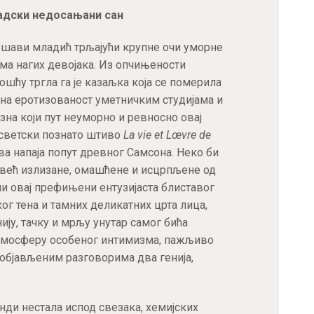
АКТУЕЛНОСТИ
адски недосањани сан
мршави младић трљајући крупне очи уморне
ЦЕНОВНИК
ма нагих девојака. Из опчињености
ћу тргла га је казаљка која се померила
ПИСМО
ена еротизованост уметничким студијама и
зна који пут неуморно и ревносно овај
 светски познато штиво
La vie et Lœvre de
нова напаја попут древног Самсона. Неко би
 већ излизане, омашћене и исцрпљене од
 овај префињени ентузијаста блиставог
ог тена и тамних деликатних црта лица,
ију, тачку и мрљу унутар самог бића
 атмосферу особеног интимизма, пажљиво
објављеним разговорима два генија,
кунди нестала испод свезака, хемијских