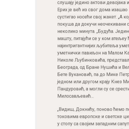
слушају једино актови девојака 
Ерих је већ из свог дома изашао
сустигао носећи свој жакет. „А ко
покуша да докучи неочекивани сл
неколико минута. „Будућа. Једин
машту, питајући се у ком атељеу
најинтригантнијих љубитеља уметн
уметнички павиљон на Малом Ка
Николе Љубинковића, представљ
Београда, од Бране Нушића и Ве
Бете Вукановић, па до Мике Петр
једном или другом крају Кнез М
Пандуровић, а могли су се срест
Милосављевић…
„Видиш, Докнићу, поново ћемо п
токовима европске и светске цив
у стопу са својим западним сапут