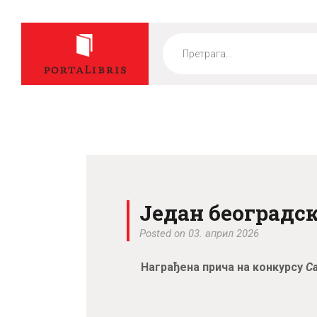
Products
search
Један београдс
Posted on 03. април 2026
Награђена прича на конкурсу
С