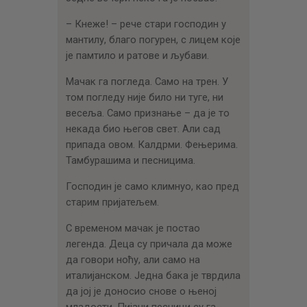
– Кнеже! – рече стари господин у
мантилу, благо погурен, с лицем које
је памтило и ратове и љубави.
Мачак га погледа. Само на трен. У
том погледу није било ни туге, ни
весеља. Само признање – да је то
некада био његов свет. Али сад
припада овом. Калдрми. Фењерима.
Тамбурашима и песницима.
Господин је само климнуо, као пред
старим пријатељем.
С временом мачак је постао
легенда. Деца су причала да може
да говори ноћу, али само на
италијанском. Једна бака је тврдила
да јој је доносио снове о њеној
младости. Пијани песници су га