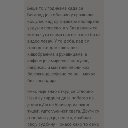
ЦЕНОВНИК
Беше то у годинама када се
ПИСМО
Београд још облачио у прашњаве
кошуље, кад су фијакери клопарали
уздуж и попреко, а у Скадарлији се
могла чути песма пре него што би се
видео певач. У то доба, кад су
господске даме шетале с
кишобранима и рукавицама, а
кафане још мирисале на дуван,
паприкаш и мастило песничких
бележница, појавио се он – мачак
без господара.
Нико није знао откуд се створио.
Неки су тврдили да је побегао из
једне куће на Врачару, из неког
тишег, уштогљенијег света. Други су
говорили да је, просто, изабрао
своју судбину – онако како то само