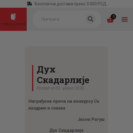
Бесплатна достава преко 3.000 РСД
Products
search
0
ПОЧЕТНА
КАТЕГОРИЈЕ
Дух
НАЈПРОДАВАНИЈЕ
Скадарлије
НОВЕ КЊИГЕ
Posted on 03. април 2026
ОТРГНУТО ОД
Награђена прича на конкурсу
Са
ЗАБОРАВА
калдрме и сокака
АУТОРИ
Јасна Рагуш
АКТУЕЛНОСТИ
Дух Скадарлије