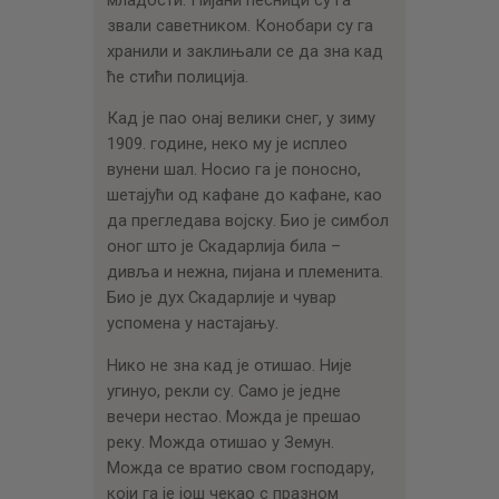
звали саветником. Конобари су га
хранили и заклињали се да зна кад
ће стићи полиција.
Кад је пао онај велики снег, у зиму
1909. године, неко му је исплео
вунени шал. Носио га је поносно,
шетајући од кафане до кафане, као
да прегледава војску. Био је симбол
оног што је Скадарлија била –
дивља и нежна, пијана и племенита.
Био је дух Скадарлије и чувар
успомена у настајању.
Нико не зна кад је отишао. Није
угинуо, рекли су. Само је једне
вечери нестао. Можда је прешао
реку. Можда отишао у Земун.
Можда се вратио свом господару,
који га је још чекао с празном