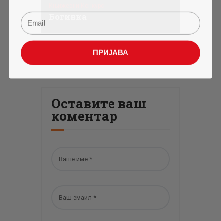
Књижевни Конкурс
Богинка
ПРИЈАВА
Оставите ваш
коментар