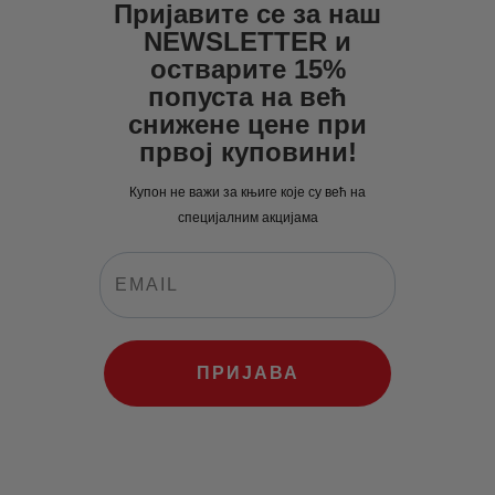
Пријавите се за наш
NEWSLETTER и
остварите 15%
попуста на већ
снижене цене при
првој куповини!
Купон не важи за књиге које су већ на
специјалним акцијама
ПРИЈАВА