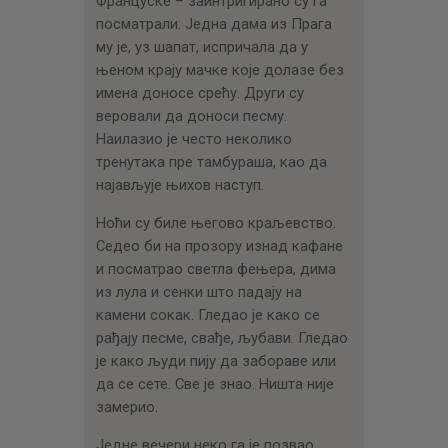
Француске – заинтригирано су га
посматрали. Једна дама из Прага
му је, уз шапат, испричала да у
њеном крају мачке које долазе без
имена доносе срећу. Други су
веровали да доноси песму.
Наилазио је често неколико
тренутака пре тамбураша, као да
најављује њихов наступ.
Ноћи су биле његово краљевство.
Седео би на прозору изнад кафане
и посматрао светла фењера, дима
из лула и сенки што падају на
камени сокак. Гледао је како се
рађају песме, свађе, љубави. Гледао
је како људи пију да забораве или
да се сете. Све је знао. Ништа није
замерио.
Једне вечери неко га је позвао.