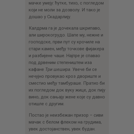
мачке умеју: ћутке, тихо, с погледом
који не моли за дозволу. И тако је
дошао у Скадарлију.
Калдрма га је дочекала шкрипаво,
али широкогрудо. Шапе му, нежне и
господске, први пут су крочиле на
стари камен, међу точкове фијакера
и разбијене чаше. Најпре је спавао
под дрвеним степеништем иза
кафане
Три
шешира
. Увече би се
нечујно провукао кроз двориште и
сместио међу тамбураше. Пратио би
их погледом док вуку жице, док пију
вино, док сањају жене које су давно
отишле с другим.
Постао је неизбежан призор – сиви
мачак с белом флеком на грудима,
увек достојанствен, увек будан.