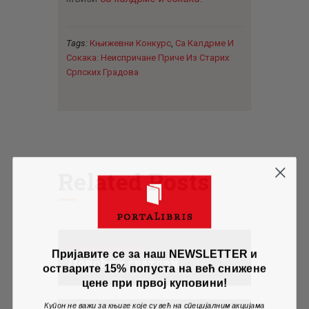
Tags:
Књижевни Конкурс
,
Са Калдрме И
Сокака: Неиспричане Приче Из Старих
Српских Градова
Related Posts
Књижевни Конкурс
Пријавите се за наш NEWSLETTER и
Поноћни сватови
остварите 15% попуста на већ снижене
цене при првој куповини!
Купон не важи за књиге које су већ на специјалним акцијама