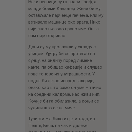
Неки песници су га звали Гроф, а
млади боеми Каваљер. Жене би му
остављале парченце печења, или му
везивале машнице око врата. Нико
није знао његово право име. Он га
сам није откривао.
Дани су му пролазили у складу с
улицом. Ујутру би се протегао на
сунцу, на зидићу поред лимене
канте, па обишао кафеџије и слушао
прве тонове из унутрашњости. У
подне би легао испред галерије,
онако као што само он уме – тачно
на средини калдрме, као живи кип.
Кочије би га обилазиле, а коњи се
чудили што се не миче.
Туристи – а било их је, и тада, из
Пеште, Беча, па чак и далеке