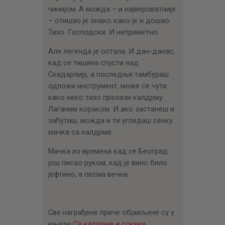
чинијом. А можда – и највероватније
– отишао је онако како је и дошао.
Тихо. Господски. И неприметно.
Али легенда је остала. И дан-данас,
кад се тишина спусти над
Скадарлију, а последњи тамбураш
одложи инструмент, може се чути
како неко тихо прелази калдрму.
Лаганим кораком. И ако застанеш и
заћутиш, можда и ти угледаш сенку
мачка са калдрме.
Мачка из времена кад се Београд
још писао руком, кад је вино било
јефтино, а песма вечна.
Све награђене приче објављене су у
књизи
Са калдрме и сокака
.