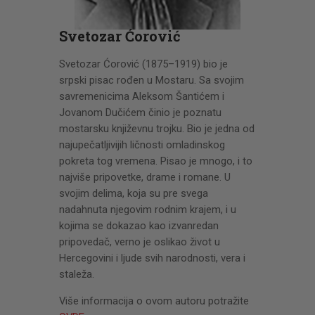
CENOVNIK
PISMO
Svetozar Ćorović
Svetozar Ćorović (1875–1919) bio je
srpski pisac rođen u Mostaru. Sa svojim
savremenicima Aleksom Šantićem i
Jovanom Dučićem činio je poznatu
mostarsku književnu trojku. Bio je jedna od
najupečatljivijih ličnosti omladinskog
pokreta tog vremena. Pisao je mnogo, i to
najviše pripovetke, drame i romane. U
svojim delima, koja su pre svega
nadahnuta njegovim rodnim krajem, i u
kojima se dokazao kao izvanredan
pripovedač, verno je oslikao život u
Hercegovini i ljude svih narodnosti, vera i
staleža.
Više informacija o ovom autoru potražite