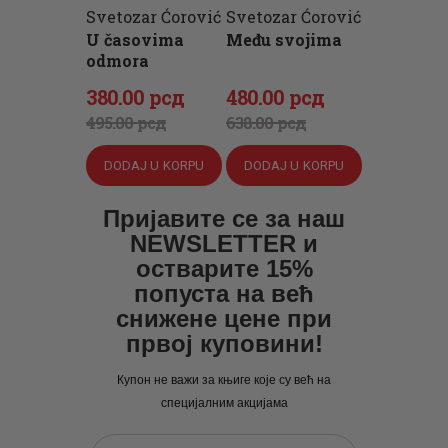
Svetozar Ćorović
Svetozar Ćorović
U časovima
Među svojima
odmora
Originalna
Trenutna
Originalna
Trenutna
380
.
00
рсд
480
.
00
рсд
cena
cena
cena
cena
495
.
00
рсд
638
.
00
рсд
je
je:
je
je:
DODAJ U KORPU
DODAJ U KORPU
bila:
380
.
bila:
480
.
495
0
.
638
0
.
Пријавите се за наш
NEWSLETTER и
0
0
0
0
остварите 15%
0
рсд.
0
рсд.
попуста на већ
рсд.
рсд.
снижене цене при
првој куповини!
Купон не важи за књиге које су већ на
специјалним акцијама