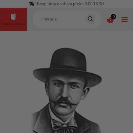
Besplatna dostava preko 3.000 RSD
Products
search
0
POČETNA
KATEGORIJE
NAJPRODAVANIJE
NOVE KNJIGE
OTRGNUTO OD
ZABORAVA
AUTORI
AKTUELNOSTI