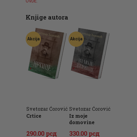
OVDE
.
Knjige autora
Akcija
Akcija
Svetozar Ćorović
Svetozar Ćorović
Crtice
Iz moje
domovine
Originalna
Trenutna
Originalna
Trenutna
290
.
00
рсд
330
.
00
рсд