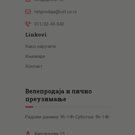
netprodaja@cet.co.rs
011/32-43-043
Linkovi
Како наручити
Књижаре
Контакт
Велепродаја и лично
преузимање
Радним данима: 9h-14h Суботом: 9h-14h
Кировљева 15