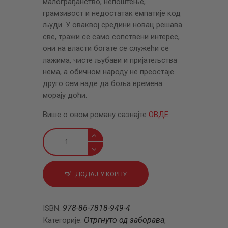
малограђанство, непоштење,
грамзивост и недостатак емпатије код
људи. У оваквој средини новац решава
све, тражи се само сопствени интерес,
они на власти богате се служећи се
лажима, чисте љубави и пријатељства
нема, а обичном народу не преостаје
друго сем наде да боља времена
морају доћи.
Више о овом роману сазнајте
ОВДЕ
.
Дивљак
количина
ДОДАЈ У КОРПУ
978-86-7818-949-4
ISBN:
Отргнуто од заборава
Категорије:
,