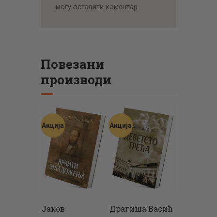
могу оставити коментар.
Повезани
производи
Акција
Акција
Јаков
Драгиша Васић