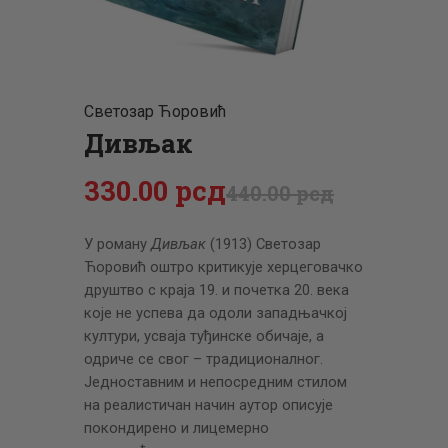
ЦЕНОВНИК
ПИСМО
Светозар Ћоровић
Дивљак
330
.
00
рсд
440
.
00
рсд
У роману
Дивљак
(1913) Светозар
Ћоровић оштро критикује херцеговачко
друштво с краја 19. и почетка 20. века
које не успева да одоли западњачкој
култури, усваја туђинске обичаје, а
одриче се свог – традиционалног.
Једноставним и непосредним стилом
на реалистичан начин аутор описује
покондирено и лицемерно