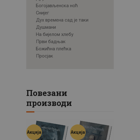
Богојављенска ноћ
Снијег
Дух времена сад је таки
Душмани
На бијелом хлебу
Први бадњак
Божићна плећка
Просјак
Повезани
производи
Акција
Акција