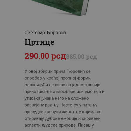
ЦЕНОВНИК
ПИСМО
Светозар Ћоровић
Цртице
290
.
00
рсд
385
.
00
рсд
У овој збирци прича Ћоровић се
опробао у краћој прозној форми,
ослањајући се више на једноставније
приказивање атмосфере или емоција и
утисака јунака него на сложено
развијену радњу. Често су у питању
пресудни тренуци живота, у којима се
откривају дубоке емоције и скривени
аспекти људске природе. Писац у