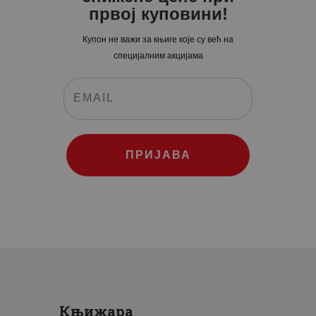
првој куповини!
Купон не важи за књиге које су већ на
специјалним акцијама
ПРИЈАВА
Књижара