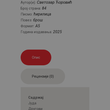
Светозар Ћоровић
Аутор(и):
84
Број страна:
ћирилица
Писмо:
брош
Повез:
А5
Формат:
2025
Година издавања:
Опис
Рецензије (0)
Садржај
Јуда
Другови