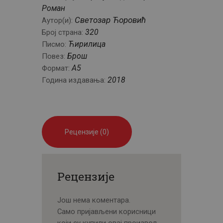
Роман
Светозар Ћоровић
Аутор(и):
320
Број страна:
Ћирилица
Писмо:
Брош
Повез:
A5
Формат:
2018
Година издавања:
Рецензије (0)
Рецензије
Још нема коментара.
Само пријављени корисници
који су купили овај производ