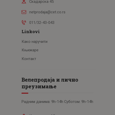
Скадарска 45
netprodaja@cet.co.rs
011/32-43-043
Linkovi
Како наручити
Књижаре
Контакт
Велепродаја и лично
преузимање
Радним данима: 9h-14h Суботом: 9h-14h