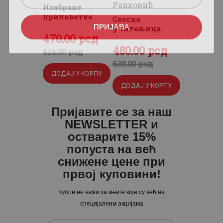
Ранковић
Изабране
приповетке
Сеоска
ПРИЈАВА
учитељица
Оригинална
470
Тренутна
.
00
рсд
Оригинална
480
Тренутна
.
00
рсд
цена
цена
616
.
00
рсд
цена
цена
638
.
00
рсд
је
је:
ДОДАЈ У КОРПУ
је
је:
била:
470
.
ДОДАЈ У КОРПУ
била:
480
.
616
0
.
638
0
.
0
0
Пријавите се за наш
0
0
NEWSLETTER и
0
рсд.
0
рсд.
остварите 15%
рсд.
попуста на већ
рсд.
снижене цене при
првој куповини!
Купон не важи за књиге које су већ на
специјалним акцијама