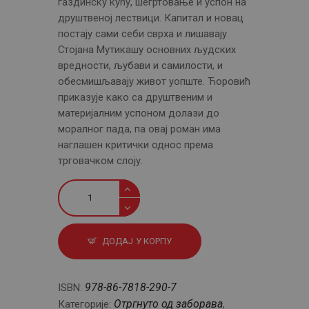
газдинску кућу, шегртовање и успон на
друштвеној лествици. Капитал и новац
постају сами себи сврха и лишавају
Стојана Мутикашу основних људских
вредности, љубави и самилости, и
обесмишљавају живот уопште. Ћоровић
приказује како са друштвеним и
материјалним успоном долази до
моралног пада, па овај роман има
наглашен критички однос према
трговачком слоју.
Стојан
Мутикаша
количина
ДОДАЈ У КОРПУ
978-86-7818-290-7
ISBN:
Отргнуто од заборава
Категорије:
,