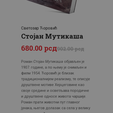
ЦЕНОВНИК
ПИСМО
Светозар Ћоровић
Стојан Мутикаша
680
.
00
рсд
902
.
00
рсд
Роман
Стојан Мутикаша
објављен је
1907. године, а по њему је снимљен и
филм 1954. Ћоровић је близак
традиционалнијем реализму, те описује
друштвене мотиве Херцеговине као
своје средине и осветљава породичне
и друштвене односе живота чаршије.
Роман прати животни пут главног
јунака, његов долазак са села у велику