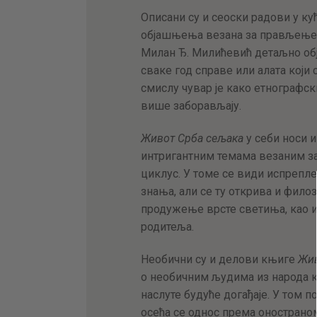
Описани су и сеоски радови у кућ
објашњења везана за прављење тк
Милан Ђ. Милићевић детаљно обј
сваке год справе или алата који 
смислу чувар је како етнографски
више заборављају.
Живот Срба сељака
у себи носи 
интригантним темама везаним за
циклус. У томе се види испрепл
знања, али се ту открива и филоз
продужење врсте светиња, као и
родитеља.
Необични су и делови књиге
Жив
о необичним људима из народа к
наслуте будуће догађаје. У том
осећа се однос према оностраном,