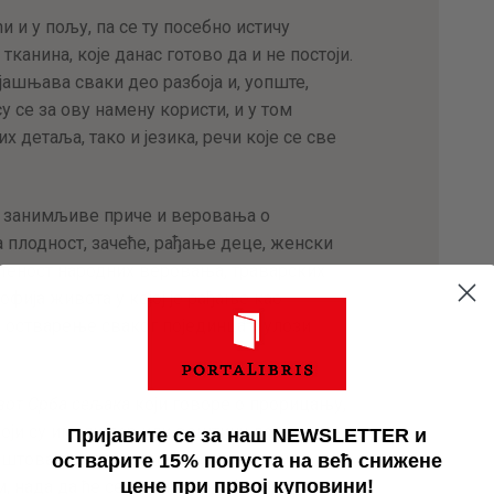
и и у пољу, па се ту посебно истичу
анина, које данас готово да и не постоји.
ашњава сваки део разбоја и, уопште,
су се за ову намену користи, и у том
х детаља, тако и језика, речи које се све
и занимљиве приче и веровања о
 плодност, зачеће, рађање деце, женски
етеност народних веровања, траварских
офија живота у којој је рађање као
 остварење сваког појединца у улози
от Срба сељака
који говоре о прорицању,
оји су имали дар или вештину да некоме
Пријавите се за наш NEWSLETTER и
 поштовању према таквим појединцима
остварите 15% попуста на већ снижене
цене при првој куповини!
 нада да ће се, када се зна будућност,