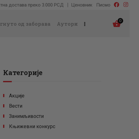
тна достава преко 3.000 РСД
Ценовник
Писмо
0
гнуто од заборава
Аутори
Категорије
Акције
Вести
Занимљивости
Књижевни конкурс