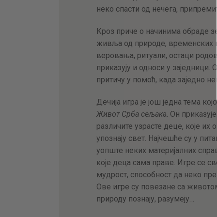
неко спасти од нечега, припремит
Кроз приче о начинима обраде з
живља од природе, временских 
веровања, ритуали, остаци родов
приказују и односи у заједници.
притичу у помоћ, када заједно не
Дечија игра је још једна тема к
Живот Срба сељак
а. Он приказу
различите узрасте деце, које их 
упознају свет. Најчешће су у пита
уопште неких материјалних спра
које деца сама праве. Игре се с
мудрост, способност да неко пре 
Ове игре су повезане са животом 
природу познају, разумеју…