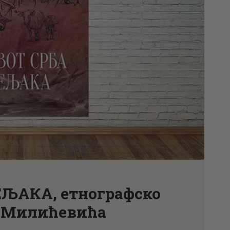
АКТУЕЛНОСТИ
ЦЕНОВНИК
ПИСМО
ЉАКА, етнографско
. Милићевића