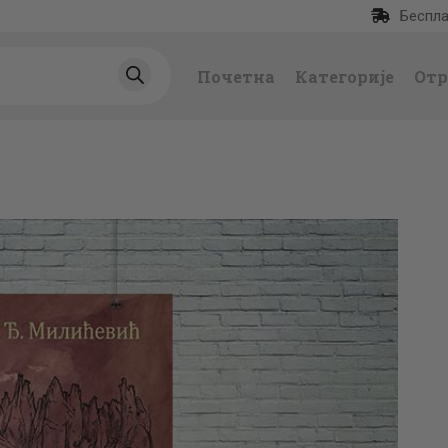
Беспла
ПОЧЕТНА
Почетна
Категорије
Отр
КАТЕГОРИЈЕ
НАЈПРОДАВАНИЈ
Е
НОВЕ КЊИГЕ
ОТРГНУТО ОД
ЗАБОРАВА
АУТОРИ