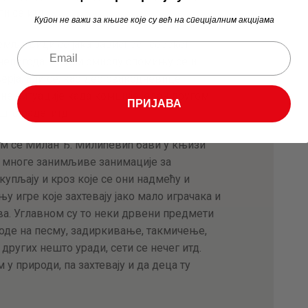
и се итд.
Купон не важи за књиге које су већ на специјалним акцијама
емље види се јака зависност сеоског
непогода… У том смислу спомињу се и
ерја, али се, као део свакодневице
 Оне ситуације када комшије један другом
ПРИЈАВА
што раде, итд.
ојом се Милан Ђ. Милићевић бави у књизи
је многе занимљиве занимације за
окупљају и кроз које се они надмећу и
њу игре које захтевају јако мало играчака и
ва. Углавном су то неки дрвени предмети
воде на песму, задиркивање, такмичење,
других нешто уради, сети се нечег итд.
у природи, па захтевају и да деца ту