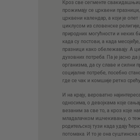
Кроз све сегменте свакидашњи
прожимају се црквени празници,
црквени календар, а који је оп
циклусом из словенске религије
природних могућности и неких б
када су постови, а када месојеђе,
празници како обележавају. А ц
духовних потреба. Па је јасно д
организма, да су славе и силни 
социјалне потребе, посебно ста
где се чак и комшије ретко срећу
И на крају, вероватно најинтерес
односима, о девојкама које сања
везаним за све то, а кроз које 
младалачком ишчекивању, о теж
родитељској тузи када удају ћерк
потомака. И то је она суштинска с