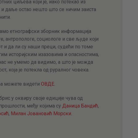
них циљева који је, иако потекао из
 и даље остао нешто што се ничим заиста
нити.
амо етнографски зборник информација
, антропологе, социологе и све људе који
т и да ли су наши преци, судећи по томе
гим историјским изазовима и опасностима,
нас не умемо да видимо, а што је можда
т, која је потекла од руралног човека.
ћа можете видети
ОВДЕ
.
рис у оквиру своје едиције чува од
 прошлости, међу којима су
Даница Бандић
,
осић
,
Милан Јовановић Морски
.