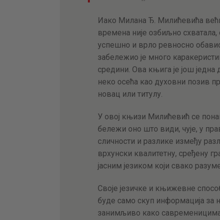
Иако Милана Ђ. Милићевића већ
времена није озбиљно схватала, 
успешно и врло ревносно обавио 
забележио је много каракеристик
средини. Ова књига је још једна 
неко осећа као духовни позив п
новац или титулу.
У овој књизи Милићевић се пона
бележи оно што види, чује, у пр
сличности и разлике између разл
врхунски квалитетну, сређену гра
јасним језиком који свако разуме
Своје језичке и књижевне спосо
буде само скуп информација за н
занимљиво како савременицима, 