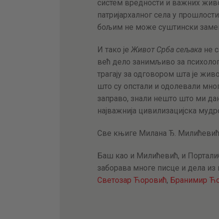
систем вредности и важних живот
патријархалног села у прошлости
бољим не може суштински заме
И тако је
Живот Срба сељака
не с
већ дело занимљиво за психологе
трагају за одговором шта је живо
што су опстали и одолевали мно
заправо, знали нешто што ми да
најважнија цивилизацијска мудрос
Све књиге Милана Ђ. Милићеви
Баш као и Милићевић, и Порталиб
заборава многе писце и дела из
Светозар Ћоровић
,
Бранимир Ћ