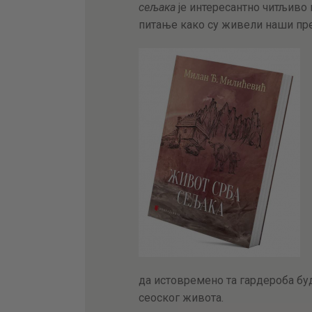
сељака
је интересантно читљиво 
питање како су живели наши пр
да истовремено та гардероба буд
сеоског живота.