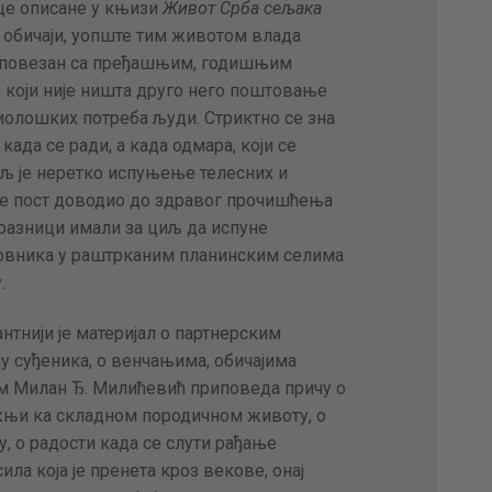
це описане у књизи
Живот Срба сељака
 обичаји, уопште тим животом влада
ет повезан са пређашњим, годишњим
, који није ништа друго него поштовање
иолошких потреба људи. Стриктно се зна
 када се ради, а када одмара, који се
иљ је неретко испуњење телесних и
а је пост доводио до здравог прочишћења
празници имали за циљ да испуне
новника у раштрканим планинским селима
.
антнији је материјал о партнерским
ју суђеника, о венчањима, обичајима
нам Милан Ђ. Милићевић приповеда причу о
њи ка складном породичном животу, о
у, о радости када се слути рађање
ила која је пренета кроз векове, онај