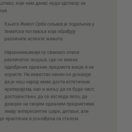
штиво, које нам данас нуди одговор на
еци.
Књига
Живот Срба сељака
је подељена у
тематска поглавља која обрађују
различите аспекте живота.
Најзанимљивији су свакако описи
различитих ношњи, где се имена
одређених одевних предмета више и не
користе. На известан начин он доказује
да је наш народ имао доста естетичких
критеријума, као и жељу да се буде чист,
достојанствен, да се изгледа лепо, да
девојке на својим одевним предметима
имају интересантне шаре, детаље, али
е практична и усклађена са стилом