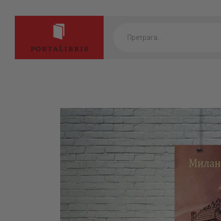
Products
search