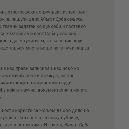
ина етнографских стручњака из његовог
он је, пишући дело
Живот Срба сељака
,
главни задатак који је себи и поставио –
а везаних за живот Срба у сеоској
доказ да ентузијазам, жеља и циљ који
редстављају много више него пуки рад за
ша као прави записивач, као неко ко
авом смислу речи истражује, истиче
ичитих крајева и читаоцима нуди
ђу која је научна, документарна и изнета
.
бности користи са жељом да ово дело не
аучнике, него дело за ширу публику,
тако и потомцима. И заиста,
Живот Срба