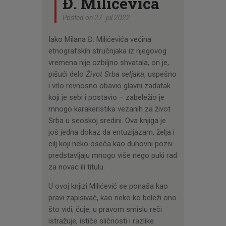
Đ. Milićevića
Posted on 27. jul 2022
Iako Milana Đ. Milićevića većina
etnografskih stručnjaka iz njegovog
vremena nije ozbiljno shvatala, on je,
pišući delo
Život Srba seljaka
, uspešno
i vrlo revnosno obavio glavni zadatak
koji je sebi i postavio – zabeležio je
mnogo karakeristika vezanih za život
Srba u seoskoj sredini. Ova knjiga je
još jedna dokaz da entuzijazam, želja i
cilj koji neko oseća kao duhovni poziv
predstavljaju mnogo više nego puki rad
za novac ili titulu.
U ovoj knjizi Milićević se ponaša kao
pravi zapisivač, kao neko ko beleži ono
što vidi, čuje, u pravom smislu reči
istražuje, ističe sličnosti i razlike