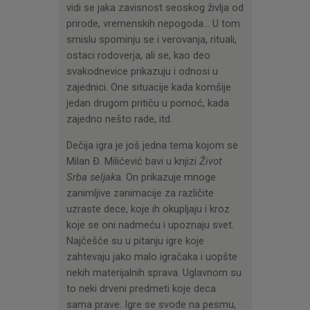
vidi se jaka zavisnost seoskog življa od
prirode, vremenskih nepogoda… U tom
smislu spominju se i verovanja, rituali,
ostaci rodoverja, ali se, kao deo
svakodnevice prikazuju i odnosi u
zajednici. One situacije kada komšije
jedan drugom pritiču u pomoć, kada
zajedno nešto rade, itd.
Dečija igra je još jedna tema kojom se
Milan Đ. Milićević bavi u knjizi
Život
Srba seljak
a. On prikazuje mnoge
zanimljive zanimacije za različite
uzraste dece, koje ih okupljaju i kroz
koje se oni nadmeću i upoznaju svet.
Najčešće su u pitanju igre koje
zahtevaju jako malo igračaka i uopšte
nekih materijalnih sprava. Uglavnom su
to neki drveni predmeti koje deca
sama prave. Igre se svode na pesmu,