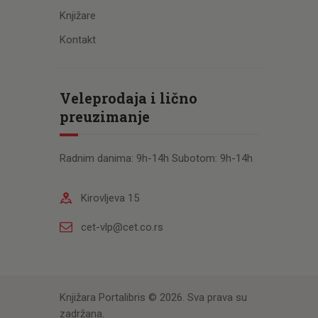
Knjižare
Kontakt
Veleprodaja i lično
preuzimanje
Radnim danima: 9h-14h Subotom: 9h-14h
Kirovljeva 15
cet-vlp@cet.co.rs
Knjižara Portalibris © 2026. Sva prava su
zadržana.