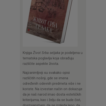
Knjiga
Život Srba seljaka
je podeljena u
tematska poglavlja koja obrađuju
različite aspekte života.
Najzanimljiviji su svakako opisi
različitih nošnji, gde se imena
određenih odevnih predmeta više i ne
koriste. Na izvestan način on dokazuje
da je naš narod imao dosta estetičkih
kriterijuma, kao i želju da se bude čist,
dostojanstven, da se izgleda lepo, da