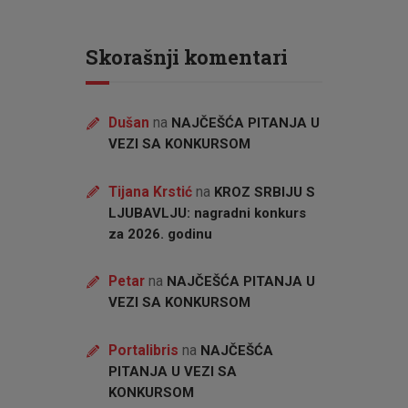
Skorašnji komentari
Dušan
na
NAJČEŠĆA PITANJA U
VEZI SA KONKURSOM
Tijana Krstić
na
KROZ SRBIJU S
LJUBAVLJU: nagradni konkurs
za 2026. godinu
Petar
na
NAJČEŠĆA PITANJA U
VEZI SA KONKURSOM
Portalibris
na
NAJČEŠĆA
PITANJA U VEZI SA
KONKURSOM