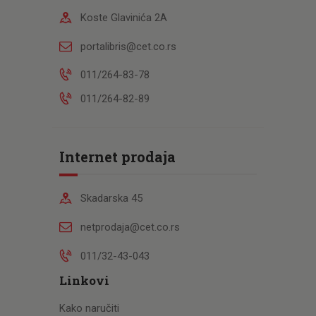
Koste Glavinića 2A
portalibris@cet.co.rs
011/264-83-78
011/264-82-89
Internet prodaja
Skadarska 45
netprodaja@cet.co.rs
011/32-43-043
Linkovi
Kako naručiti