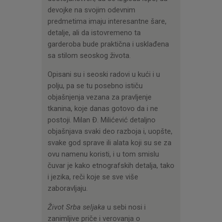
devojke na svojim odevnim
predmetima imaju interesantne šare,
detalje, ali da istovremeno ta
garderoba bude praktična i usklađena
sa stilom seoskog života.
Opisani su i seoski radovi u kući i u
polju, pa se tu posebno ističu
objašnjenja vezana za pravljenje
tkanina, koje danas gotovo da i ne
postoji. Milan Đ. Milićević detaljno
objašnjava svaki deo razboja i, uopšte,
svake god sprave ili alata koji su se za
ovu namenu koristi, i u tom smislu
čuvar je kako etnografskih detalja, tako
i jezika, reči koje se sve više
zaboravljaju.
Život Srba seljaka
u sebi nosi i
zanimljive priče i verovanja o