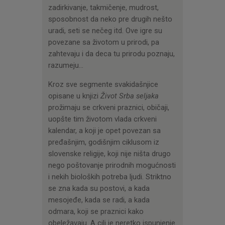
zadirkivanje, takmičenje, mudrost,
sposobnost da neko pre drugih nešto
uradi, seti se nečeg itd. Ove igre su
povezane sa životom u prirodi, pa
zahtevaju i da deca tu prirodu poznaju,
razumeju…
Kroz sve segmente svakidašnjice
opisane u knjizi
Život Srba seljaka
prožimaju se crkveni praznici, običaji,
uopšte tim životom vlada crkveni
kalendar, a koji je opet povezan sa
pređašnjim, godišnjim ciklusom iz
slovenske religije, koji nije ništa drugo
nego poštovanje prirodnih mogućnosti
i nekih bioloških potreba ljudi. Striktno
se zna kada su postovi, a kada
mesojeđe, kada se radi, a kada
odmara, koji se praznici kako
obeležavaju. A cilj je neretko ispunjenje