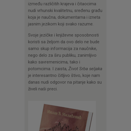
između različitih krajeva i čitaocima
nudi vrhunski kvalitetnu, sređenu građu
koja je naučna, dokumentarna i izneta
jasnim jezikom koji svako razume.
Svoje jezičke i književne sposobnosti
koristi sa željom da ovo delo ne bude
samo skup informacija za naučnike,
nego delo za širu publiku, zanimljivo
kako savremenicima, tako i
potomcima. I zaista,
Život Srba seljaka
je interesantno čitljivo štivo, koje nam
danas nudi odgovor na pitanje kako su
živeli naši preci.