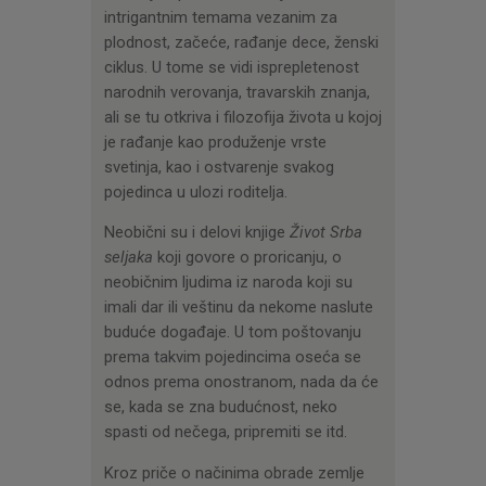
intrigantnim temama vezanim za
plodnost, začeće, rađanje dece, ženski
ciklus. U tome se vidi isprepletenost
narodnih verovanja, travarskih znanja,
ali se tu otkriva i filozofija života u kojoj
je rađanje kao produženje vrste
svetinja, kao i ostvarenje svakog
pojedinca u ulozi roditelja.
Neobični su i delovi knjige
Život Srba
seljaka
koji govore o proricanju, o
neobičnim ljudima iz naroda koji su
imali dar ili veštinu da nekome naslute
buduće događaje. U tom poštovanju
prema takvim pojedincima oseća se
odnos prema onostranom, nada da će
se, kada se zna budućnost, neko
spasti od nečega, pripremiti se itd.
Kroz priče o načinima obrade zemlje