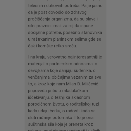
telesnih i duhovnih potreba. Pa je jasno
da je post dovodio do zdravog
pročišćenja organizma, da su slave i
silni praznici imali za cilj da ispune
socijalne potrebe, posebno stanovnika
u raštrkanim planinskim selima gde se
čak i komšije retko sreću.
I na kraju, verovatno najinteresantniji je
materijal o partnerskim odnosima, o
devojkama koje sanjaju suđenika, o
venčanjima, običajima vezanim za sve
to, a kroz koje nam Milan Đ. Milićević
pripoveda priču o mladalačkom
iščekivanju, o težnji ka skladnom
porodičnom životu, o roditeljskoj tuzi
kada udaju ćerku, o radosti kada se
sluti rađanje potomaka. I to je ona
suštinska sila koja je preneta kroz
vekove, onaj sistem vrednosti i važnih