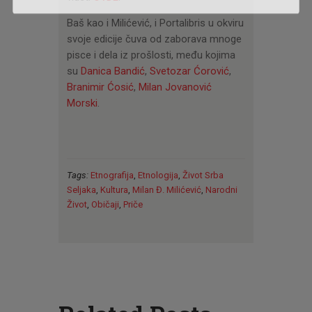
Baš kao i Milićević, i Portalibris u okviru
svoje edicije čuva od zaborava mnoge
pisce i dela iz prošlosti, među kojima
su
Danica Bandić
,
Svetozar Ćorović
,
Branimir Ćosić
,
Milan Jovanović
Morski
.
Tags:
Etnografija
,
Etnologija
,
Život Srba
Seljaka
,
Kultura
,
Milan Đ. Milićević
,
Narodni
Život
,
Običaji
,
Priče