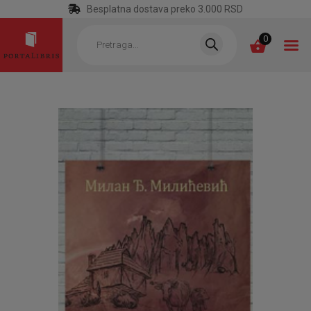
Besplatna dostava preko 3.000 RSD
Products
search
0
POČETNA
KATEGORIJE
NAJPRODAVANIJE
NOVE KNJIGE
OTRGNUTO OD
ZABORAVA
AUTORI
AKTUELNOSTI