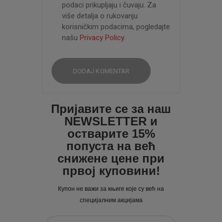
podaci prikupljaju i čuvaju. Za
više detalja o rukovanju
korisničkim podacima, pogledajte
našu
Privacy Policy
.
Пријавите се за наш
NEWSLETTER и
остварите 15%
попуста на већ
снижене цене при
првој куповини!
Купон не важи за књиге које су већ на
специјалним акцијама