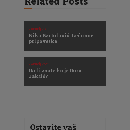
Related Posts
Zanimljivosti
Niko Bartulović: Izabrane
pripovetke
Zanimljivosti
Da li znate ko je Đura
Jakšić?
Ostavite vaš