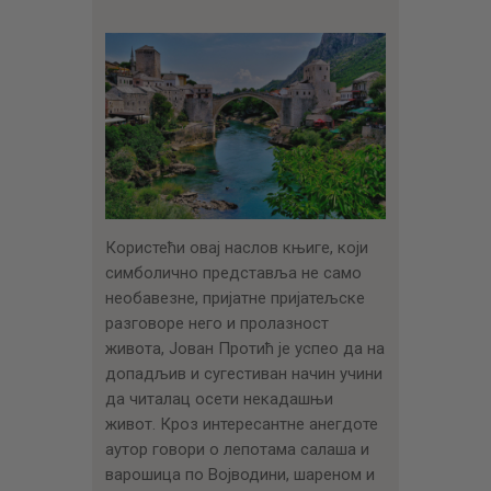
Користећи овај наслов књиге, који
симболично представља не само
необавезне, пријатне пријатељске
разговоре него и пролазност
живота, Јован Протић је успео да на
допадљив и сугестиван начин учини
да читалац осети некадашњи
живот. Кроз интересантне анегдоте
аутор говори о лепотама салаша и
варошица по Војводини, шареном и