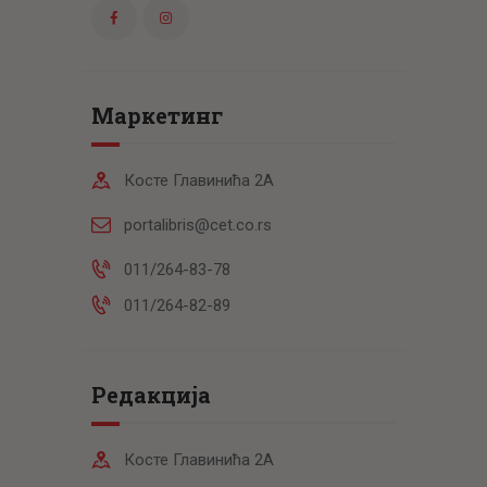
Маркетинг
Косте Главинића 2А
portalibris@cet.co.rs
011/264-83-78
011/264-82-89
Редакција
Косте Главинића 2А