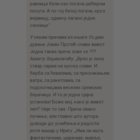
равница бели као погача шећером
посута. А по тој белој погачи, кроз
вејавицу, одмичу лагано једне
саонице.”
У неким причама из књиге
Уз дим
дувана
Јован Протић слави живот.
Једна таква прича зове се
???
Ахмету Хаџиалагићу
. „Врло је лепа
ствар сарма на крсној слави. И
берба са ћевапима, са прескакањем
ватре, са ракетлама, са
подскочицама веселих сремских
берачица. И то je једна сјајна
установа! Боже мој, како је живот
леп!” Није то све. Прича овако
почиње, али главно што аутора
доводи до усхићења и радости
јесте вашар у Иригу. „Има ли ишта
фантастичније, шареније, живље,