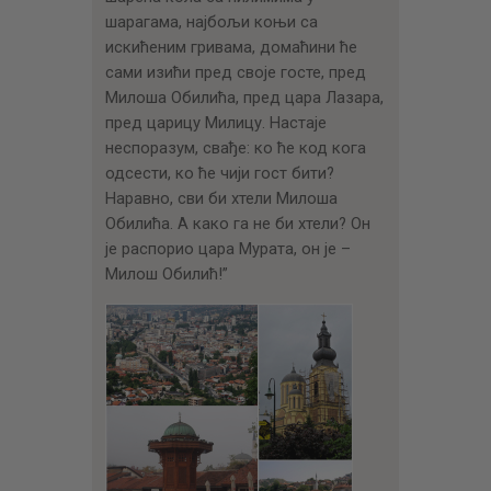
шарагама, најбољи коњи са
искићеним гривама, домаћини ће
сами изићи пред своје госте, пред
Милоша Обилића, пред цара Лазара,
пред царицу Милицу. Настаје
неспоразум, свађе: ко ће код кога
одсести, ко ће чији гост бити?
Наравно, сви би хтели Милоша
Обилића. А како га не би хтели? Он
је распорио цара Мурата, он је –
Милош Обилић!”