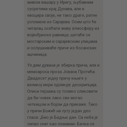
живом вашару у Иригу, љубавним
сусретима крај Дунава, али и
евоцира своје, не тако драге, ратне
успомене из Сарајева. Осим што ће
читалац осећати живу атмосферу из
војвођанске равнице, шетаће се
мостарским и сарајевским улицама
и ослушкиваће приче из босанских
ашчиница.
Уз дим дувана ј
е збирка прича, али и
мемоарска проза Јована Протића.
Двадесет једну причу књиге у
великој мери одликује дескрипција.
Описи пејзажа су толико сликовити
да би човек лако све могао
четкицом и бојом да прикаже. Тако
у причи
Божић на путу
један део
гласи: „Био је Бадњи дан. Са неба је
сипао снег као помаман. Бачка се