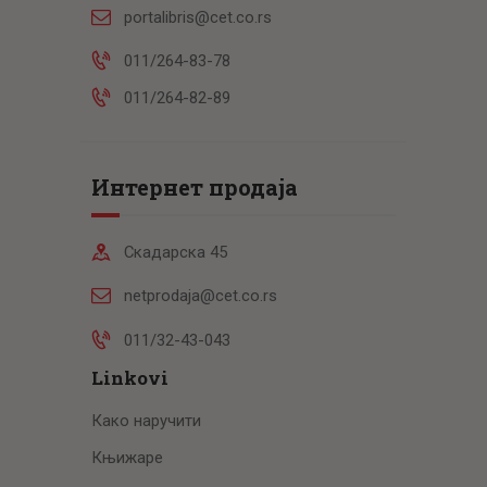
portalibris@cet.co.rs
011/264-83-78
011/264-82-89
Интернет продаја
Скадарска 45
netprodaja@cet.co.rs
011/32-43-043
Linkovi
Како наручити
Књижаре