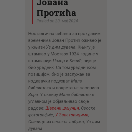
Јована
Протића
Posted on 20. мај 2024
Носталгична сећања за прохујалим
временима Јован Протић оживео је
у књизи
Уз дим дувана
. Књигу је
штампао у Мостару 1924. године у
штампарији
Пахер и Кисић
, чији је
био уредник. Са том уредничком
позицијом, био је заслужан за
издавачки подухват
Мала
библиотека
и покретање часописа
Зора
. У оквиру
Мале библиотеке
углавном је објављивао своје
радове:
Шарени шљунци
,
Сеоске
фотографије
,
У Заветринцима
,
Сличице из сеоског албума
,
Уз дим
дувана
.