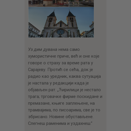
Уз дим дувана
нема само
хумористичне приче, већ и оне које
говоре о страху за време рата у
Сарајеву. Протић се сећа, док је
радио као уредник, каква сутуација
је настала у редакцији када је
објављен рат. „Ћирилици је нестало
трага; трговачке фирме поскидане и
премазане, књиге заплењене, на
трамвајима, по писоарима, све је то
збрисано. Новине обустављене.
Слегнеш раменима и уздахнеш.”