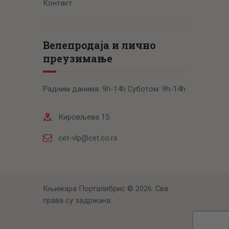
Контакт
Велепродаја и лично
преузимање
Радним данима: 9h-14h Суботом: 9h-14h
Кировљева 15
cet-vlp@cet.co.rs
Књижара Порталибрис © 2026. Сва
права су задржана.