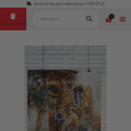
Бесплатна достава преко 3.000 РСД
Products
search
0
ПОЧЕТНА
КАТЕГОРИЈЕ
НАЈПРОДАВАНИЈЕ
НОВЕ КЊИГЕ
ОТРГНУТО ОД
ЗАБОРАВА
АУТОРИ
АКТУЕЛНОСТИ