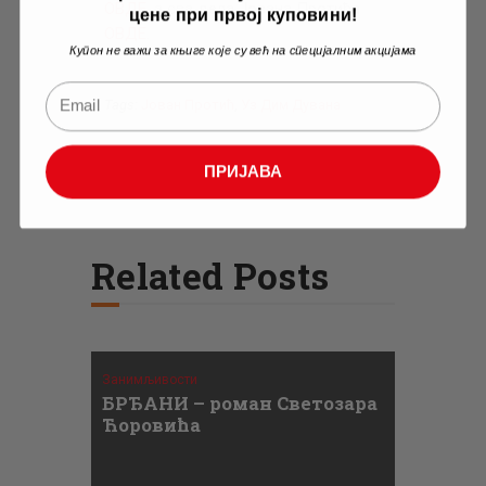
ОВДЕ
, а сва дела Јована Протића
цене при првој куповини!
ОВДЕ
.
Купон не важи за књиге које су већ на специјалним акцијама
Tags:
Јован Протић
,
Уз Дим Дувана
ПРИЈАВА
Related Posts
Занимљивости
БРЂАНИ – роман Светозара
Ћоровића