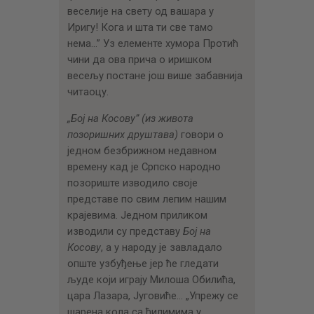
веселије на свету од вашара у
Иригу! Кога и шта ти све тамо
нема…” Уз елементе хумора Протић
чини да ова прича о иришком
весељу постане још више забавнија
читаоцу.
„Бој на Косову” (из живота
позоришних друштава)
говори о
једном безбрижном недавном
времену кад је Српско народно
позориште изводило своје
представе по свим лепим нашим
крајевима. Једном приликом
изводили су представу
Бој на
Косову
, а у народу је завладало
опште узбуђење јер ће гледати
људе који играју Милоша Обилића,
цара Лазара, Југовиће… „Упрежу се
шарена кола са ћилимима у