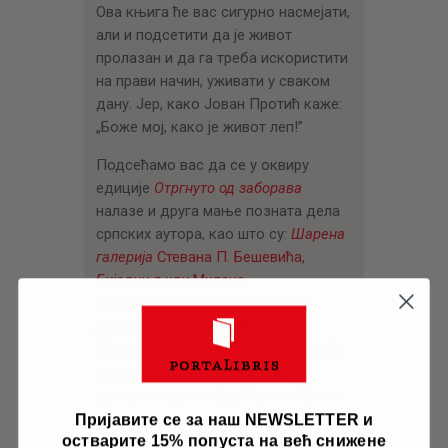
Ова књига ће вас сигурно насмејати,
али и подсетити да је живот
пролазан и да га треба искористити
на прави начин, уживати у сваком
дану. Јер, како Јован Протић каже:
„Боже мој, како је живот леп!”
Подсећамо вас да се у оквиру
едиције
Отргнуто од заборава
налазе и друга мање позната дела
српских аутора, као што су:
Шарена
галерија
Стевана П. Бешевића
,
Биједни људи
Милана
Будисављевића
,
Стари гријеси,
лападска прича
Ива Војновића
,
Истините легенде
Јована Поповића
и многа друга. Сви наслови
доступни су на сајту Порталибриса.
Пријавите се за наш NEWSLETTER и
Књигу
Уз дим дувана
погледајте
остварите 15% попуста на већ снижене