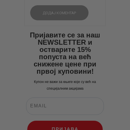
Пријавите се за наш
NEWSLETTER и
остварите 15%
попуста на већ
снижене цене при
првој куповини!
Купон не важи за књиге које су већ на
специјалним акцијама
ПРИЈАВА