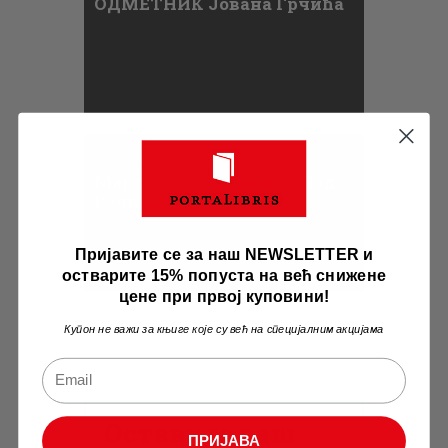
ОДМЕТНИК Јована Грчића
Занимљивости
Марта посадница или Пад
Великог Новгорода
Пријавите се за наш NEWSLETTER и
остварите 15% попуста на већ снижене
цене при првој куповини!
Купон не важи за књиге које су већ на специјалним акцијама
Оставите ваш
ПРИЈАВА