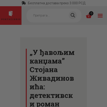
Бесплатна достава преко 3.000 РСД
Products
search
0
ПОЧЕТНА
КАТЕГОРИЈЕ
„У ђавољим
НАЈПРОДАВАНИЈЕ
канџама”
НОВЕ КЊИГЕ
Стојана
ОТРГНУТО ОД
Живадинов
ЗАБОРАВА
ића:
АУТОРИ
детективск
АКТУЕЛНОСТИ
и роман