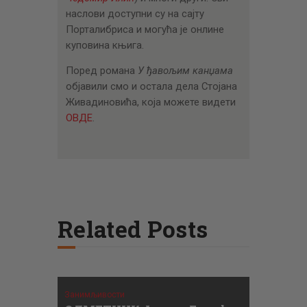
наслови доступни су на сајту
Порталибриса и могућа је онлине
куповина књига.
Поред романа
У ђавољим канџама
објавили смо и остала дела Стојана
Живадиновића, која можете видети
ОВДЕ
.
Related Posts
Занимљивости