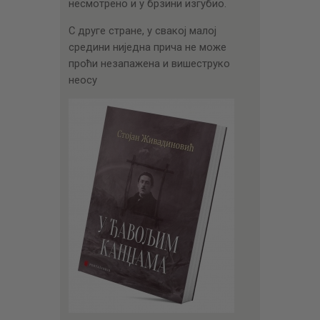
несмотрено и у брзини изгубио.
С друге стране, у свакој малој
средини ниједна прича не може
проћи незапажена и вишеструко
неосу