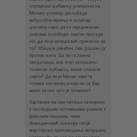
огромном љубављу усмереној ка
Милану успевају да победе
међусобну мржњу и склапају
договор како да га заједничким
снагама ослободе смртне пресуде.
Но, да ли је можда већ прекасно за
то? Убица је ухваћен, сви докази су
против њега. Да ли га лажно
сведочење, али опет испуњено
толиком љубављу, може спасити
смрти? Да ли је Милан заиста
толики злочинац и каје ли се бар
мало за оно што је починио?
Одговоре на ова питања сазнајемо
у последњим поглављима романа
У
ђавољим канџама
, чиме
Живадиновић показује своје
мајсторско приповедање испуњено