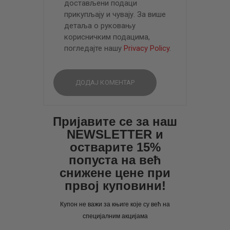
достављени подаци
прикупљају и чувају. За више
детаља о руковању
корисничким подацима,
погледајте нашу
Privacy Policy
.
Пријавите се за наш
NEWSLETTER и
остварите 15%
попуста на већ
снижене цене при
првој куповини!
Купон не важи за књиге које су већ на
специјалним акцијама