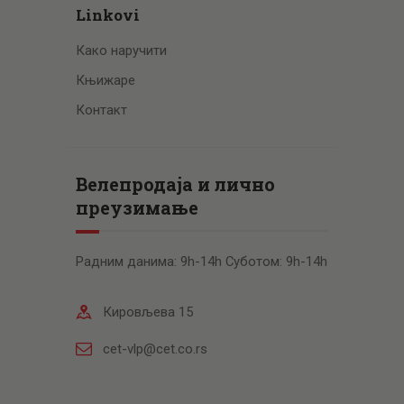
Linkovi
Како наручити
Књижаре
Контакт
Велепродаја и лично
преузимање
Радним данима: 9h-14h Суботом: 9h-14h
Кировљева 15
cet-vlp@cet.co.rs