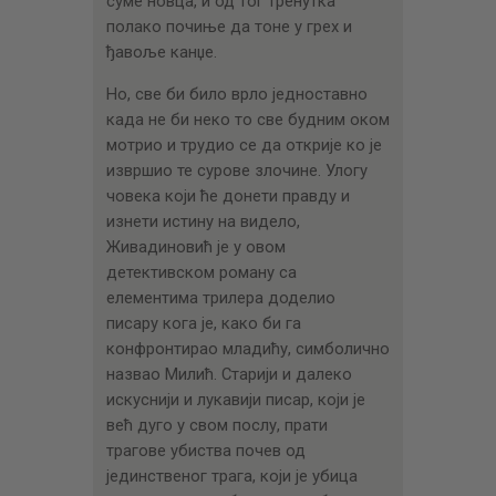
суме новца, и од тог тренутка
полако почиње да тоне у грех и
ђавоље канџе.
Но, све би било врло једноставно
када не би неко то све будним оком
мотрио и трудио се да открије ко је
извршио те сурове злочине. Улогу
човека који ће донети правду и
изнети истину на видело,
Живадиновић је у овом
детективском роману са
елементима трилера доделио
писару кога је, како би га
конфронтирао младићу, симболично
назвао Милић. Старији и далеко
искуснији и лукавији писар, који је
већ дуго у свом послу, прати
трагове убиства почев од
јединственог трага, који је убица