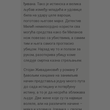
ђивана. Тако је истинска и велика
љубав између младића и удовице
била на удару целе вароши,
поготово његове мајке. Детектив
Милић немилосрдно користи сва
могућа средства како би Миланов
нож повезао са убиствима, а самим
тим и њега самога прогласио
убицом. Најзад му то и полази за
руком, разоткрива убицу коме
следује смртна казна стрељањем.
Стојан Живадиновић у роману
У
ђавољим канџама
на занимљив
начин представља једну много пута
до сада истицану и потврђену
истину, а то је да несрећа зближава
људе. Две жене које су га највише
волеле, али на различите начине –
мајка и удовица Јованка – својом