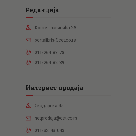
Редакција
Косте Главинића 2А
portalibris@cet.co.rs
011/264-83-78
011/264-82-89
Интернет продаја
Скадарска 45
netprodaja@cet.co.rs
011/32-43-043