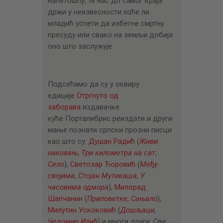
напетошћу, те нас до самог краја
држи у неизвесно
сти хоће ли
младић успети да избегне смртну
пресуду или свако на земљи добија
оно што заслужује.
Подсећамо да су у оквиру
едиције
Отргнуто од
заборава
издавачке
куће Порталибрис реиздати и други
мање познати српски прозни писци
као што су:
Душан Радић
(
Живи
наковањ
,
Три километра на сат
,
Село
),
Светозар Ћоровић
(
Међу
својима
,
Стојан Мутикаша
,
У
часовима одмора
),
Милорад
Шапчанин
(
Приповетке
,
Сањало
),
Милутин Ускоковић
(
Дошљаци
,
Чедомир Илић
) и многи други. Сви