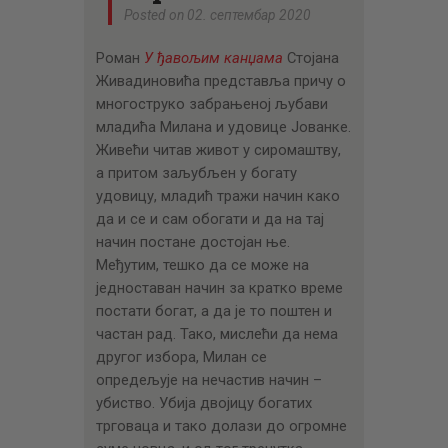
ЦЕНОВНИК
Posted on 02. септембар 2020
ПИСМО
Роман
У ђавољим канџама
Стојана
Живадиновића представља причу о
многоструко забрањеној љубави
младића Милана и удовице Јованке.
Живећи читав живот у сиромаштву,
а притом заљубљен у богату
удовицу, младић тражи начин како
да и се и сам обогати и да на тај
начин постане достојан ње.
Међутим, тешко да се може на
једноставан начин за кратко време
постати богат, а да је то поштен и
частан рад. Тако, мислећи да нема
другог избора, Милан се
опредељује на нечастив начин –
убиство. Убија двојицу богатих
трговаца и тако долази до огромне