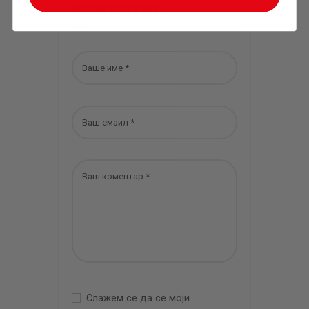
коментар
Слажем се да се моји