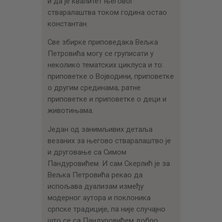
и да је квалитет његовог
стваралаштва током година остао
константан.
Све збирке приповедака Вељка
Петровића могу се груписати у
неколико тематских циклуса и то:
приповетке о Војводини, приповетке
о другим срединама, ратне
приповетке и приповетке о деци и
животињама.
Један од занимљивих детаља
везаних за његово стваралаштво је
и друговање са Симом
Пандуровићем. И сам Скерлић је за
Вељка Петровића рекао да
испољава дуализам између
модерног аутора и поклоника
српске традиције, па није случајно
што се са Пандуровићем добро