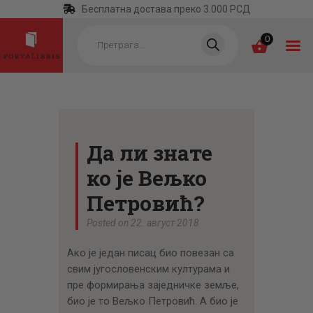
Бесплатна достава преко 3.000 РСД
Products
search
0
ПОЧЕТНА
КАТЕГОРИЈЕ
Да ли знате
НАЈПРОДАВАНИЈЕ
ко је Вељко
НОВЕ КЊИГЕ
Петровић?
ОТРГНУТО ОД
Posted on 22. август 2018
ЗАБОРАВА
Ако је један писац био повезан са
АУТОРИ
свим југословенским културама и
пре формирања заједничке земље,
АКТУЕЛНОСТИ
био је то Вељко Петровић. А био је