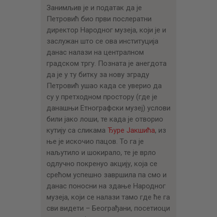
Занимљив је и податак да је
Петровић био први послератни
директор Народног музеја, који је и
заслужан што се ова институција
данас налази на централном
градском тргу. Позната је анегдота
да је у ту битку за нову зграду
Петровић ушао када се уверио да
су у претходном простору (где је
данашњи Етнографски музеј) услови
били јако лоши, те када је отворио
кутију са сликама
Ђуре Јакшића
, из
ње је искочио пацов. То га је
наљутило и шокирало, те је врло
одлучно покренуо акцију, која се
срећом успешно завршила па смо и
данас поносни на здање Народног
музеја, који се налази тамо где ће га
сви видети – Београђани, посетиоци