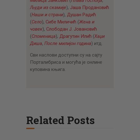
Милица Јанковић
(
Плава госпођа
,
Људи из скамије
),
Јаша Продановић
(
Наши и страни
),
Душан Радић
(
Село
),
Сибе Миличић
(
Жена и
човек
),
Слободан Ј. Јовановић
(
Споменица
),
Драгутин Илић
(
Хаџи
Диша
,
После милијон година
) итд.
Сви наслови доступни су на сајту
Порталибриса и могућа је онлине
куповина књига.
Related Posts