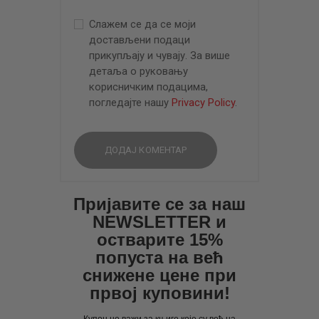
Слажем се да се моји
достављени подаци
прикупљају и чувају. За више
детаља о руковању
корисничким подацима,
погледајте нашу
Privacy Policy
.
Пријавите се за наш
NEWSLETTER и
остварите 15%
попуста на већ
снижене цене при
првој куповини!