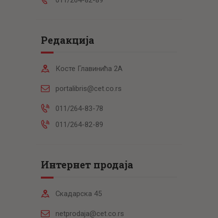
Редакција
Косте Главинића 2А
portalibris@cet.co.rs
011/264-83-78
011/264-82-89
Интернет продаја
Скадарска 45
netprodaja@cet.co.rs