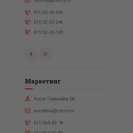
cetshop@cet.co.rs
011/32-43-043
011/32-37-246
011/32-35-139
Маркетинг
Косте Главинића 2А
portalibris@cet.co.rs
011/264-83-78
011/264-82-89