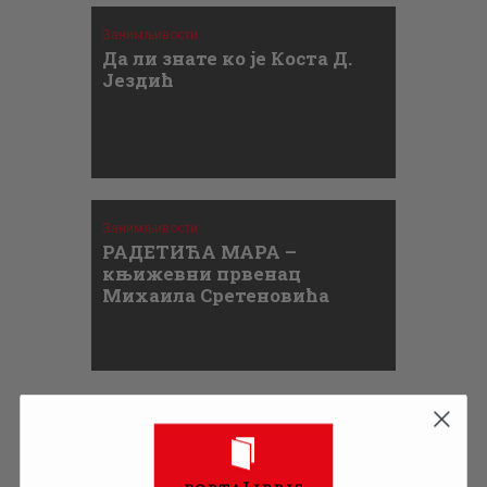
Занимљивости
Да ли знате ко је Коста Д.
Јездић
Занимљивости
РАДЕТИЋА МАРА –
књижевни првенац
Михаила Сретеновића