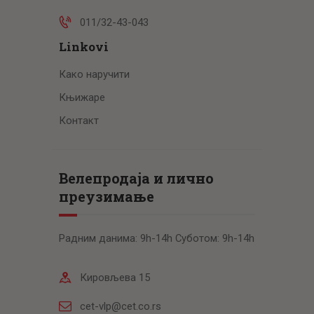
011/32-43-043
Linkovi
Како наручити
Књижаре
Контакт
Велепродаја и лично
преузимање
Радним данима: 9h-14h Суботом: 9h-14h
Кировљева 15
cet-vlp@cet.co.rs