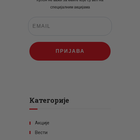
Купон не важи за књиге које су већ на
специјалним акцијама
ПРИЈАВА
Категорије
Акције
Вести