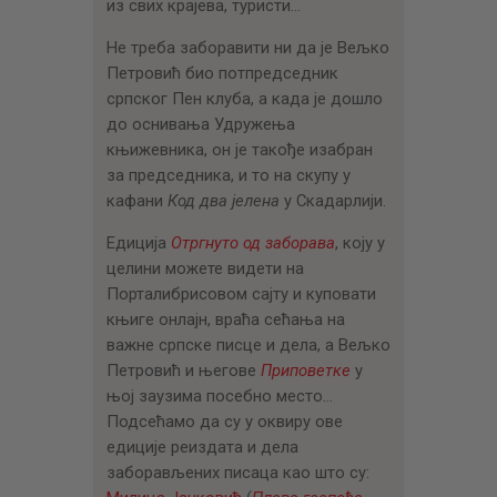
из свих крајева, туристи…
Не треба заборавити ни да је Вељко
Петровић био потпредседник
српског Пен клуба, а када је дошло
до оснивања Удружења
књижевника, он је такође изабран
за председника, и то на скупу у
кафани
Код два јелена
у Скадарлији.
Едиција
Отргнуто од заборава
, коју у
целини можете видети на
Порталибрисовом сајту и куповати
књиге онлајн, враћа сећања на
важне српске писце и дела, а Вељко
Петровић и његове
Приповетке
у
њој заузима посебно место…
Подсећамо да су у оквиру ове
едиције реиздата и дела
заборављених писаца као што су: