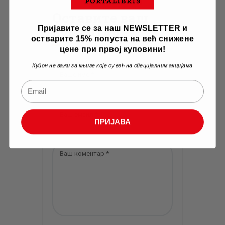
Оставите ваш
коментар
Пријавите се за наш NEWSLETTER и
остварите 15% попуста на већ снижене
цене при првој куповини!
Купон не важи за књиге које су већ на специјалним акцијама
ПРИЈАВА