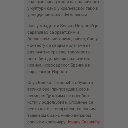
ЦЕНОВНИК
значајан писац као и важна личност
у култури како у краљевској, тако и
ПИСМО
у социјалистичкој Југославији.
Још у младости Вељко Петровић је
сарађивао са хрватским и
босанским листовима, писао, био у
контакту са својим колегама из
различитих крајева, током рата,
опет, био дописник различитих
новина, новосадског Браника и
сарајевског Народа.
Опус Вељка Петровића обухвата
велики број приповедака као и
песме, међу којима се посебно
истичу родољубиве. Спомиње се
често како је овај писац са својим
талентом брзо омилио великом
српском критичару
Јовану Скерлићу
,