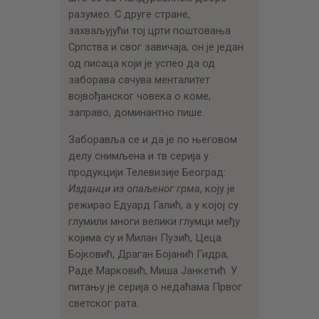
разумео. С друге стране,
захваљујући тој црти поштовања
Српства и свог завичаја, он је један
од писаца који је успео да од
заборава сачува менталитет
војвођанског човека о коме,
заправо, доминантно пише.
Заборавља се и да је по његовом
делу снимљена и тв серија у
продукцији Телевизије Београд:
Изданци из опаљеног грма
, коју је
режирао Едуард Галић, а у којој су
глумили многи велики глумци међу
којима су и Милан Пузић, Цеца
Бојковић, Драган Бојанић Гидра,
Раде Марковић, Миша Јанкетић. У
питању је серија о недаћама Првог
светског рата.