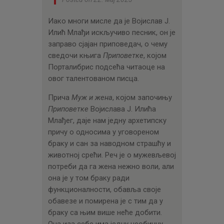
Иако многи мисле да је Војислав Ј.
Илић Млађи искључиво песник, он је
заправо сјајан приповедач, о чему
сведочи књига
Приповетке
, којом
Порталибрис подсећа читаоце на
овог талентованом писца.
Прича
Муж и жена
, којом започињу
Приповетке
Војислава Ј. Илића
Млађег, даје нам једну архетипску
причу о односима у уговореном
браку и сан за наводном страшћу и
животној срећи. Реч је о мужевљевој
потреби да га жена нежно воли, али
она је у том браку ради
функционалности, обавља своје
обавезе и помирена је с тим да у
браку са њим више неће добити.
Она иза себе има једну необичну