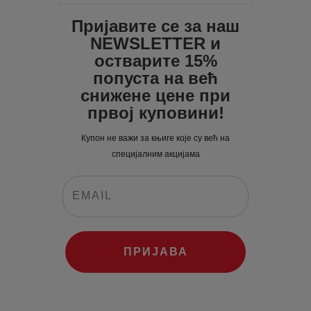
Пријавите се за наш
NEWSLETTER и
остварите 15%
попуста на већ
снижене цене при
првој куповини!
Купон не важи за књиге које су већ на
специјалним акцијама
ПРИЈАВА