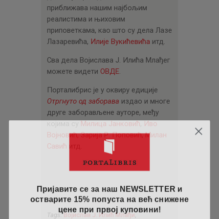
приближава нашим најбољим
реалистима и њиховим
приповеткама, као што су дела Лазе
Лазаревића,
Илије Вукићевића
итд.
Сва дела Војислава Ј. Илића Млађег
можете видети
ОВДЕ
.
Порталибрис је у оквиру едиције
Отргнуто од заборава
издао и многе
друге заборављене ауторе, међу
којима су
Милица Јанковић
,
Иво
Војновић,
Зарија Р. Поповић
,
Милан
Савић
итд.
Пријавите се за наш NEWSLETTER и
остварите 15% попуста на већ снижене
цене при првој куповини!
Tags:
Војислав Ј. Илић Млађи
,