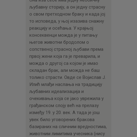
љубавну сторију, а он једну страсну
о свом претходном браку и када јој
то исповеда, у њој изазива снажну
реакцију и осећања. У крајњој
консеквенци можда је у питању
његов животни бродолом о
сопственој страсној љубави према
првој жени која га је преварила, и
можда о другој са којом је имао
складан брак, али можда не баш
толико страсти. Овде се Војислав Ј.
Илић млађи наслања на традицију
љубавних идеализација и
очекивања која се јако уврежила у
грађанском слоју већ на прелазу
између 19. у 20. век. А тада је још
увек било уговорених бракова
базираних на сличним вредностима,
животним лимитима учесника (нису