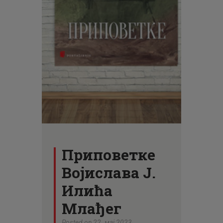
ЦЕНОВНИК
ПИСМО
Приповетке
Војислава Ј.
Илића
Млађег
Posted on 22. мај 2023