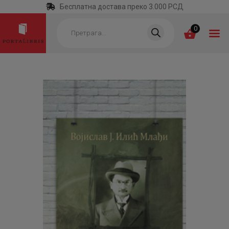
Бесплатна достава преко 3.000 РСД
Products
search
0
ПОЧЕТНА
КАТЕГОРИЈЕ
НАЈПРОДАВАНИЈЕ
НОВЕ КЊИГЕ
ОТРГНУТО ОД
ЗАБОРАВА
АУТОРИ
АКТУЕЛНОСТИ