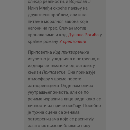
сликар реалности, и Војислав Ј.
Илић Млађи скреће пажњу на
друштвени проблем, али и на
питање моралног закона које
нагони на грех. Сличан мотив
проналазимо и код
Душана Рогића
у
краћем роману
У престоници
.
Приповетка
Код притвореника
изузетно је упадљива и потресна, и
издваја се тематски од осталих у
књизи
Приповетк
е. Она приказује
атмосферу у време посете
затвореницима. Овде нам описа
унутрашњег живота, али се по
речима изразима лица види како се
личности из приче осећају. Посебно
је тужна сцена са женама
затвореницама које се распитују
зашто их њихови ближњи нису