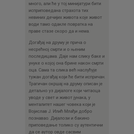
много, али ће у тој минијатури бити
исприповедана страхота тих
невиних дечијих живота које живот
води тамо одакле повратка на
праве стазе скоро да и нема.
Догађај на друму је прича о
несрећној смрти и о њеним
последицама. Даје нам слику баке и
унуке о којој она брине након смрти
оца. Сама та слика већ наслућује
тужан догађај који ће бити испричан.
Трагичан окршај на друму описан је
детаљно уз дијалоге који читаоца
уводе у свет и живот јунака, у
менталитет нашег човека који је
Војислав Ј. Илић Млађи добро
познавао. Дијалози и бакино
приповедање толико су аутентични
да се аутор овде сасвим