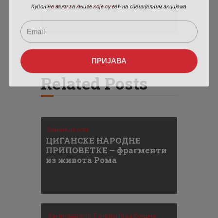
Купон не важи за књиге које су већ на специјалним акцијама
Приповетке
,
Реализам
ПРИЈАВА
Related Posts
Занимљивости
ЦИГАНСКЕ НАРОДНЕ
ПРИПОВЕТКЕ – фрагменти
из живота Рома
Занимљивости,
Почетна Прва Секција