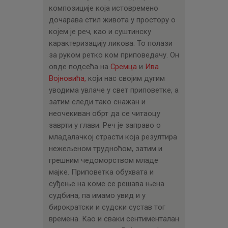
композиције која истовремено
дочарава стил живота у простору о
којем је реч, као и суштинску
карактеризацију ликова. То полази
за руком ретко ком приповедачу. Он
овде подсећа на
Сремца
и
Ива
Војновића,
који нас својим дугим
уводима увлаче у свет приповетке, а
затим следи тако снажан и
неочекиван обрт да се читаоцу
заврти у глави. Реч је заправо о
младалачкој страсти која резултира
нежељеном трудноћом, затим и
грешним чедоморством младе
мајке. Приповетка обухвата и
суђење на коме се решава њена
судбина, па имамо увид и у
бирократски и судски сустав тог
времена. Као и сваки сентименталан