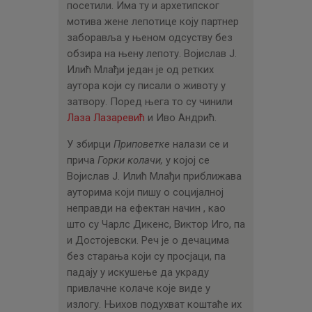
посетили. Има ту и архетипског
мотива жене лепотице коју партнер
заборавља у њеном одсуству без
обзира на њену лепоту. Војислав Ј.
Илић Млађи један је од ретких
аутора који су писали о животу у
затвору. Поред њега то су чинили
Лаза Лазаревић
и Иво Андрић.
У збирци
Приповетке
налази се и
прича
Горки колачи,
у којој се
Војислав Ј. Илић Млађи приближава
ауторима који пишу о социјалној
неправди на ефектан начин , као
што су Чарлс Дикенс, Виктор Иго, па
и Достојевски. Реч је о дечацима
без старања који су просјаци, па
падају у искушење да украду
привлачне колаче које виде у
излогу. Њихов подухват коштаће их