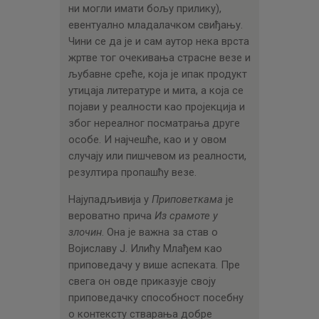
ни могли имати бољу прилику),
евентуално младалачком свиђању.
Чини се да је и сам аутор нека врста
жртве тог очекивања страсне везе и
љубавне среће, која је ипак продукт
утицаја литературе и мита, а која се
појави у реалности као пројекција и
због нереалног посматрања друге
особе. И најчешће, као и у овом
случају или пишчевом из реалности,
резултира пропашћу везе.
Најупадљивија у
Приповеткама
је
вероватно прича
Из срамоте у
злочин
. Она је важна за став о
Војиславу Ј. Илићу Млађем као
приповедачу у више аспеката. Пре
свега он овде приказује своју
приповедачку способност посебну
о контексту стварања добре