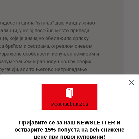
идесет година ћутања” даје увид у живот
аланци, у којој посебно место припада
е, које је значајно обележило српску
у са браћом и сестрама, огрезлом очевом
 изражене особености, испуњен немиром и
неразумевањем и равнодушношћу својих
другачији, али то његово неприпадање
ности ума и бруталности поступака. Иако
и оправдања за своју болест и морални
 своје родно место и сазревајући,
 грижа савести са којом је морао да живи
отишао је касно оглушивши се о савете
апета пушка, која једва чека да опали, и да
Пријавите се за наш NEWSLETTER и
шава. Стојан Живадиновић описује и да је
остварите 15% попуста на већ снижене
 живог, а која је обележила српску
цене при првој куповини!