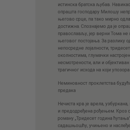
истинска братска љубав. Навика
опрашта господару Милошу неп
његово срце, па тако мирно одлаз
достижна. Спознајемо да је опр
православљу, јер верни Тома не 
његовог постојања. За разлику о
непосредне лојалности, тридесет
околностима, глумачки настрој
несмотрености, али и објективан
трагичног исхода на који упозора
Неминовност проклетства будућ
предака
Нечиста крв је врела, узбуркана
и предодређена рођењем. Кроз с
роману „Тридесет година ћутања
садашњошћу, учињено и наслеђе