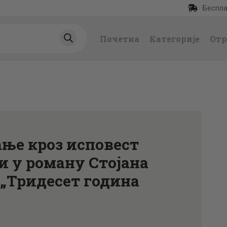
Беспла
ПОЧЕТНА
Почетна
Категорије
Отр
КАТЕГОРИЈЕ
НАЈПРОДАВАНИЈ
Е
НОВЕ КЊИГЕ
ње кроз исповест
ОТРГНУТО ОД
и у роману Стојана
„Тридесет година
ЗАБОРАВА
АУТОРИ