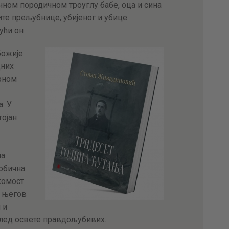
чном породичном троуглу бабе, оца и сина
ите прељубнице, убијеног и убице
ући он
божије
дних
урном
. У
тојан
на
обична
акомост
е његов
 и
след освете правдољубивих.