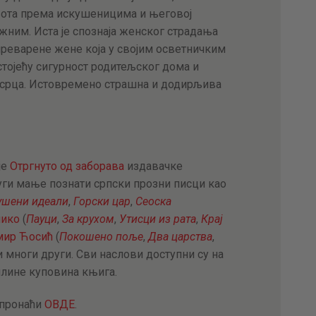
вота према искушеницима и његовој
жним. Иста је спознаја женског страдања
преварене жене која у својим осветничким
тојећу сигурност родитељског дома и
 срца. Истовремено страшна и додирљива
је
Отргнуто од заборава
издавачке
уги мање познати српски прозни писци као
ушени идеали
,
Горски цар
,
Сеос
ка
ико
(
Пауци
,
За крухом
,
Утисци из рата
,
Крај
мир Ћосић
(
Покошено поље
,
Два царства
,
 и многи други. Сви наслови доступни су на
онлине куповина књига.
 пронаћи
ОВДЕ
.