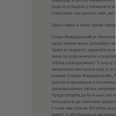
традицију и српску књижевност,
(која се огледала у племенитој 
олакшање које доноси смрт, јер 
Однос мајке и жене према пород
Стојан Живадиновић је обележио
однос према жени, руковођен м
Удата за недрагог, одричући се м
жена са супружничком и родите
губила слободоумност. У њој су
матерински инстинкти који су је
роману Стојана Живадиновић
а „
трагиком дешавања и повлачење
преживљавање патње, неприметн
Предосећајући да ће и њен син 
покушала је да саветима одврати
у томе није успела. Изгубивши р
живот, а обезбедивши наследнику