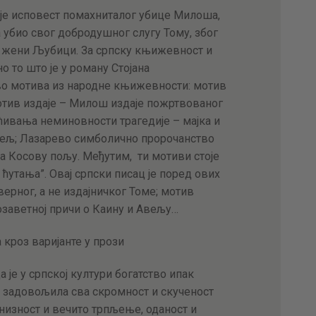
АКТУЕЛНОСТИ
 је исповест помахниталог убице Милоша,
ва убио свог добродушног слугу Тому, због
 жени Љубици. За српску књижевност и
ЦЕНОВНИК
но то што је у роману Стојана
о мотива из народне књижевности: мотив
ПИСМО
отив издаје – Милош издаје пожртвованог
ћивања неминовности трагедије – мајка и
бељ; Лазарево симболично пророчанство
а Косову пољу. Међутим, ти мотиви стоје
 ћутања”. Овај српски писац је поред ових
верног, а не издајничког Томе; мотив
озаветној причи о Каину и Авељу…
 кроз варијанте у прози
 је у српској култури богатство ипак
 задовољила сва скромност и скученост
низност и вечито трпљење, оданост и