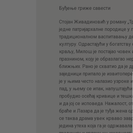
Буђење гриже савести
Стојан Живадиновић у роману „Тр
једне патријархалне породице у п
традиционалном васпитавању дец
културу. Одрастајући у богатств
крвљу, Милош је постајао човек
празнином, коју је образлагао 
ближњих. Рано је схватио да је 
заједници припало је извитопере
је у њима често налазио узроке 
пад, у њему се ипак, напуштајући
пробудио осећај кривице и тешка
и да јој се исповеда. Нажалост, 
браће и Лазара да је туђа жена од
се таква драма увек крваво завр
једина утеха која га је одржавала