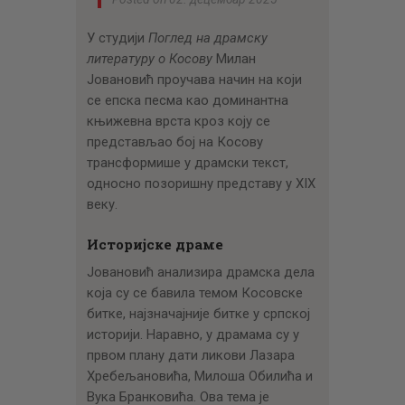
У студији
Поглед на драмску
литературу о Косову
Милан
Јовановић проучава начин на који
се епска песма као доминантна
књижевна врста кроз коју се
представљао бој на Косову
трансформише у драмски текст,
односно позоришну представу у XIX
веку.
Историјске драме
Јовановић анализира драмска дела
која су се бавила темом Косовске
битке, најзначајније битке у српској
историји. Наравно, у драмама су у
првом плану дати ликови Лазара
Хребељановића, Милоша Обилића и
Вука Бранковића. Ова тема је