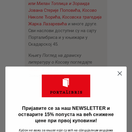
или Милан Топлица и Зораида
Јована Стерије Поповића
,
Косово
Николе Ђорића
,
Косовска трагедија
Жарка Лазаревића
и многе друге.
Сви наслови доступни су на сајту
Порталибриса и у књижари у
Скадарској 45.
Књигу
Поглед на драмску
литературу о Косову
погледајте
ОВДЕ
, а сва дела Милана
Јовановића
ОВДЕ
.
Пријавите се за наш NEWSLETTER и
остварите 15% попуста на већ снижене
Tags:
Историјска Драма
,
Милан
цене при првој куповини!
Јовановић Морски
,
Поглед На Драмску
Литературу О Косову
Купон не важи за књиге које су већ на специјалним акцијама