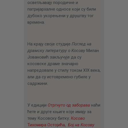
осветљавају породичне и
патријархалне односе који су били
дубоко укорењени у друштву тог
времена.
На крају своје студије
Поглед на
драмску литературу о Косову
Милан
Јовановић закључује да су
косовске драме значајно
напредовале у стилу током XIX века,
али да су истовремено губиле у
садржини.
У едицији
Отргнуто од заборава
наћи
ћете и друге књиге које имају за
тему Косовску битку:
Косово
Тихомира Остојића
,
Бој на Косову