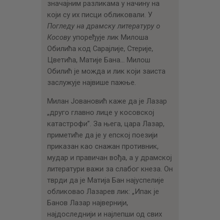
значајним разликама у начину на
који су их писци обликовали. У
Погледу на драмску литературу о
Косову
упоређује лик Милоша
Обилића код Сарајлије, Стерије,
Цветића, Матије Бана… Милош
Обилић је можда и лик који заиста
заслужује највише пажње.
Милан Јовановић каже да је Лазар
„друго главно лице у косовској
катастрофи”. За њега, цара Лазар,
приметиће да је у епској поезији
приказан као снажан противник,
мудар и правичан вођа, а у драмској
литератури важи за слабог кнеза. Он
тврди да је Матија Бан најуспелије
обликовао Лазарев лик: „Ипак је
Банов Лазар највернији,
најдоследнији и најлепши од свих