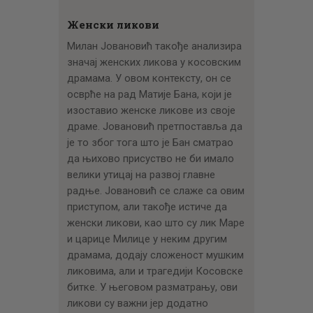
Женски ликови
Милан Јовановић такође анализира
значај женских ликова у косовским
драмама. У овом контексту, он се
осврће на рад Матије Бана, који је
изоставио женске ликове из своје
драме. Јовановић претпоставља да
је то због тога што је Бан сматрао
да њихово присуство не би имало
велики утицај на развој главне
радње. Јовановић се слаже са овим
приступом, али такође истиче да
женски ликови, као што су лик Маре
и царице Милице у неким другим
драмама, додају сложеност мушким
ликовима, али и трагедији Косовске
битке. У његовом разматрању, ови
ликови су важни јер додатно