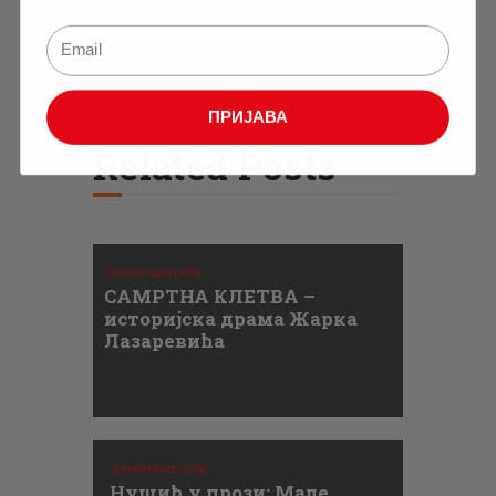
ПРИЈАВА
Related Posts
Занимљивости
САМРТНА КЛЕТВА –
историјска драма Жарка
Лазаревића
Занимљивости
Нушић у прози: Мале