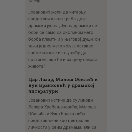
Лазар
.
Јовановић жели да читаоцу
представи какав треба да је
драмски јунак: „Јунак драмски не
бори се само са околином него
борба пламти и у његовој души; он
тежи једној мети коју је истакао
своме животе и коју хоћу да
постигне, ако ће и за цену самога
живота.”
Цар Лазар, Милош Обилић и
Вук Бранковић у драмској
литератури
Јовановић истиче да су ликови
Лазара Хребељановића, Милоша
Обилића и Вука Бранковића
представљени као централне
личности у овим драмама, али са