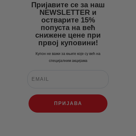
Пријавите се за наш
NEWSLETTER и
остварите 15%
попуста на већ
снижене цене при
првој куповини!
Купон не важи за књиге које су већ на
специјалним акцијама
ПРИЈАВА