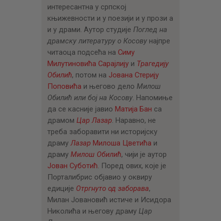
интересантна у српској
књижевности и у поезији и у прози а
и у драми. Аутор студије
Поглед на
драмску литературу о Косову
најпре
читаоца подсећа на
Симу
Милутиновића Сарајлију
и
Трагедију
Обилић
, потом на
Јована Стерију
Поповића
и његово дело
Милош
Обилић или бој на Косову
. Напомиње
да се касније јавио
Матија Бан
са
драмом
Цар Лазар
. Наравно, не
треба заборавити ни историјску
драму
Лазар
Милоша Цветића
и
драму
Милош Обилић
, чији је аутор
Јован Суботић
. Поред ових, које је
Порталибрис објавио у оквиру
едиције
Отргнуто од заборава
,
Милан Јовановић истиче и Исидора
Николића и његову драму
Цар