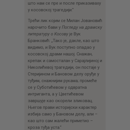
што нам се пре и после приказиваху
у косовској трагедији.”
Трећи лик којим се Милан Јовановић
нарочито бави у
Погледу на драмску
литературу о Косову
је Вук
Бранковић: „Тако је, дакле, као што
видимо, и Вук поступно опадао у
косовској драми нашој. Снажан,
крепак и самосталан у Сарајлијиној и
Николићевој трагедији, он постаје у
Стеријином и Бановом делу оруђе у
туђим, снажнијим рукама; промеће
се у Суботићевом у одвратна
интриганта, а у Цветићевом
завршује као окорели зликовац.
Његов прави историјски карактер
избија само у Бановом делу, али –
као што сам жалећи приметио –
кроза туђа уста.”