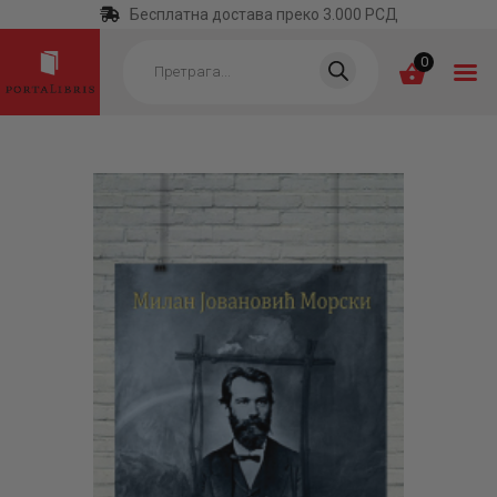
Бесплатна достава преко 3.000 РСД
Products
search
0
ПОЧЕТНА
КАТЕГОРИЈЕ
НАЈПРОДАВАНИЈЕ
НОВЕ КЊИГЕ
ОТРГНУТО ОД
ЗАБОРАВА
АУТОРИ
АКТУЕЛНОСТИ