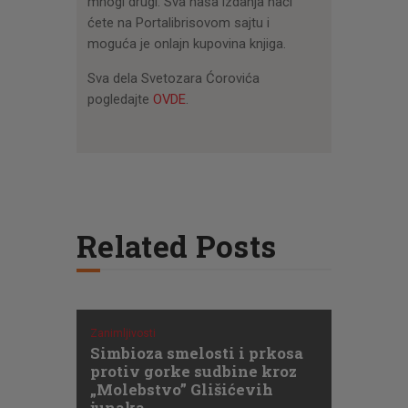
mnogi drugi. Sva naša izdanja naći
ćete na Portalibrisovom sajtu i
moguća je onlajn kupovina knjiga.
Sva dela Svetozara Ćorovića
pogledajte
OVDE
.
Related Posts
Zanimljivosti
Simbioza smelosti i prkosa
protiv gorke sudbine kroz
„Molebstvo” Glišićevih
junaka