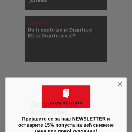
Zanimljivosti
Da li znate ko je Dimitrije
Mita Dimitrijević?
Ostavite vaš
komentar
Пријавите се за наш NEWSLETTER и
остварите 15% попуста на већ снижене
цене при првој куповини!