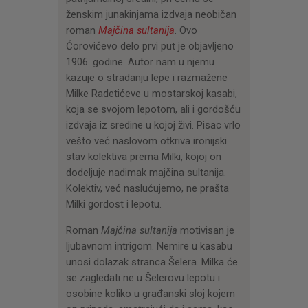
ženskim junakinjama izdvaja neobičan
roman
Majčina sultanija
. Ovo
Ćorovićevo delo prvi put je objavljeno
1906. godine. Autor nam u njemu
kazuje o stradanju lepe i razmažene
Milke Radetićeve u mostarskoj kasabi,
koja se svojom lepotom, ali i gordošću
izdvaja iz sredine u kojoj živi. Pisac vrlo
vešto već naslovom otkriva ironijski
stav kolektiva prema Milki, kojoj on
dodeljuje nadimak majčina sultanija.
Kolektiv, već naslućujemo, ne prašta
Milki gordost i lepotu.
Roman
Majčina sultanija
motivisan je
ljubavnom intrigom. Nemire u kasabu
unosi dolazak stranca Šelera. Milka će
se zagledati ne u Šelerovu lepotu i
osobine koliko u građanski sloj kojem