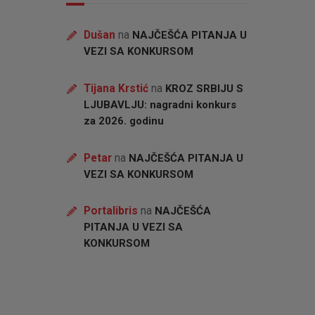
Dušan
na
NAJČEŠĆA PITANJA U
VEZI SA KONKURSOM
Tijana Krstić
na
KROZ SRBIJU S
LJUBAVLJU: nagradni konkurs
za 2026. godinu
Petar
na
NAJČEŠĆA PITANJA U
VEZI SA KONKURSOM
Portalibris
na
NAJČEŠĆA
PITANJA U VEZI SA
KONKURSOM