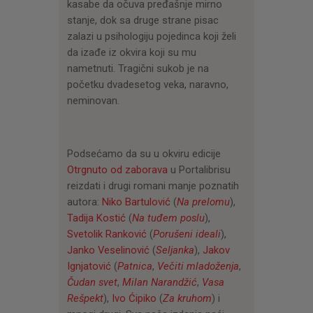
kasabe da očuva pređašnje mirno
stanje, dok sa druge strane pisac
zalazi u psihologiju pojedinca koji želi
da izađe iz okvira koji su mu
nametnuti. Tragični sukob je na
početku dvadesetog veka, naravno,
neminovan.
Podsećamo da su u okviru edicije
Otrgnuto od zaborava
u Portalibrisu
reizdati i drugi romani manje poznatih
autora:
Niko Bartulović
(
Na prelomu
),
Tadija Kostić
(
Na tuđem poslu
),
Svetolik Ranković
(
Porušeni ideali
),
Janko Veselinović
(
Seljanka
),
Jakov
Ignjatović
(
Patnica
,
Večiti mladoženja
,
Čudan svet
,
Milan Narandžić
,
Vasa
Rešpekt
),
Ivo Ćipiko
(
Za kruhom
) i