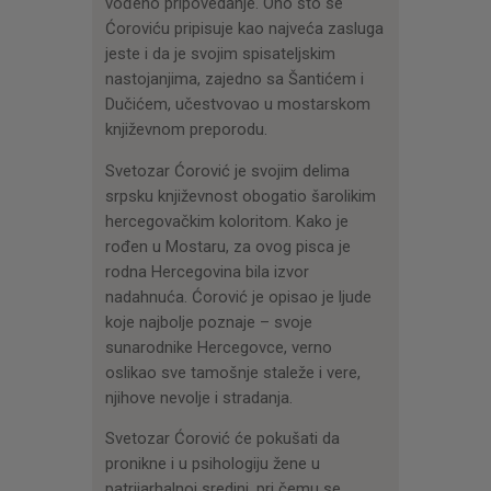
vođeno pripovedanje. Ono što se
Ćoroviću pripisuje kao najveća zasluga
jeste i da je svojim spisateljskim
nastojanjima, zajedno sa Šantićem i
Dučićem, učestvovao u mostarskom
književnom preporodu.
Svetozar Ćorović je svojim delima
srpsku književnost obogatio šarolikim
hercegovačkim koloritom. Kako je
rođen u Mostaru, za ovog pisca je
rodna Hercegovina bila izvor
nadahnuća. Ćorović je opisao je ljude
koje najbolje poznaje – svoje
sunarodnike Hercegovce, verno
oslikao sve tamošnje staleže i vere,
njihove nevolje i stradanja.
Svetozar Ćorović će pokušati da
pronikne i u psihologiju žene u
patrijarhalnoj sredini, pri čemu se