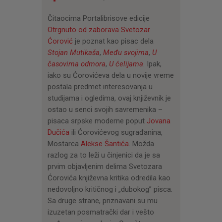
CENOVNIK
Čitaocima Portalibrisove edicije
PISMO
Otrgnuto od zaborava
Svetozar
Ćorović
je poznat kao pisac dela
Stojan Mutikaša
,
Među svojima
,
U
časovima odmora
,
U ćelijama
. Ipak,
iako su Ćorovićeva dela u novije vreme
postala predmet interesovanja u
studijama i ogledima, ovaj književnik je
ostao u senci svojih savremenika –
pisaca srpske moderne poput
Jovana
Dučića
ili Ćorovićevog sugrađanina,
Mostarca
Alekse Šantića
. Možda
razlog za to leži u činjenici da je sa
prvim objavljenim delima Svetozara
Ćorovića književna kritika odredila kao
nedovoljno kritičnog i „dubokog” pisca.
Sa druge strane, priznavani su mu
izuzetan posmatrački dar i vešto