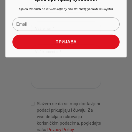
Купон не важи за књиге које су већ на специјалним акцијама
ПРИЈАВА
Slažem se da se moji dostavljeni
podaci prikupljaju i čuvaju. Za
više detalja o rukovanju
korisničkim podacima, pogledajte
našu
Privacy Policy
.