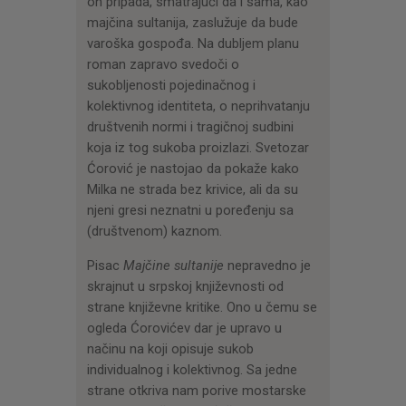
on pripada, smatrajući da i sama, kao
majčina sultanija, zaslužuje da bude
varoška gospođa. Na dubljem planu
roman zapravo svedoči o
sukobljenosti pojedinačnog i
kolektivnog identiteta, o neprihvatanju
društvenih normi i tragičnoj sudbini
koja iz tog sukoba proizlazi. Svetozar
Ćorović je nastojao da pokaže kako
Milka ne strada bez krivice, ali da su
njeni gresi neznatni u poređenju sa
(društvenom) kaznom.
Pisac
Majčine sultanije
nepravedno je
skrajnut u srpskoj književnosti od
strane književne kritike. Ono u čemu se
ogleda Ćorovićev dar je upravo u
načinu na koji opisuje sukob
individualnog i kolektivnog. Sa jedne
strane otkriva nam porive mostarske