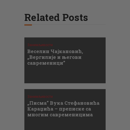
Related Posts
Занимљивости
Веселин Чајкановић,
„Вергилије и његови
савременици”
Занимљивости
„Писма” Вука Стефановића
Караџића – преписке са
многим савременицима