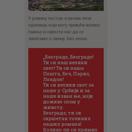
У роману постоје и веома лепи
одломци, који могу привући велику
пажњу и навести нас да се
запитамо о свему. Ево неких:
„Београде, Београде!
Ти си наш велики
свет! Ти си наша
Пешта, Беч, Париз,
Лондон!
Ти си велики свет за
наше у Србији и за
наше изван ње, који
доживе слом у
животу.
Београде, ти си
свршетак толиких
наших романа!
Колико ли си примио