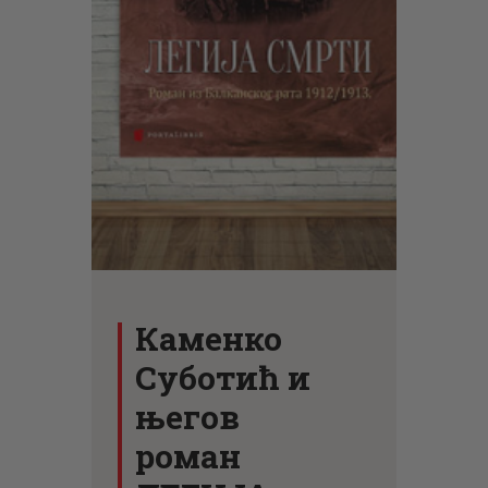
ЦЕНОВНИК
ПИСМО
Каменко
Суботић и
његов
роман