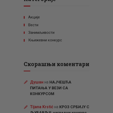
Акције
Вести
Занимљивости
Књижевни конкурс
Скорашњи коментари
Душан
на
НАЈЧЕШЋА
ПИТАЊА У ВЕЗИ СА
КОНКУРСОМ
Tijana Krstić
на
КРОЗ СРБИЈУ С
ЉУБАВЉУ: наградни конкурс