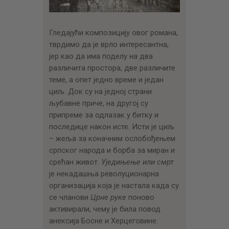
Гледајући композицију овог романа,
тврдимо да је врло интересантна,
јер као да има поделу на два
различита простора, две различите
теме, а опет једно време и један
циљ. Док су на једној страни
љубавне приче, на другој су
припреме за одлазак у битку и
последице након исте. Исти је циљ
– жеља за коначним ослобођењем
српског народа и борба за миран и
срећан живот.
Уједињење или смрт
је некадашња револуционарна
организација која је настала када су
се чланови
Црне руке
поново
активирали, чему је била повод
анексија Босне и Херцеговине.