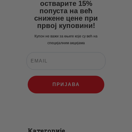
остварите 15%
попуста на већ
снижене цене при
првој куповини!
Купон не важи за књиге које су већ на
специјалним акцијама
ПРИЈАВА
Категорије