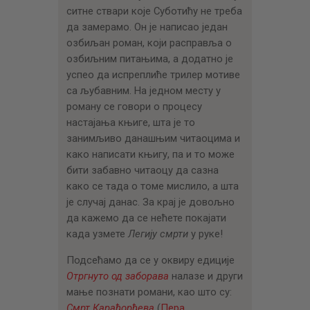
ситне ствари које Суботићу не треба
да замерамо. Он је написао један
озбиљан роман, који расправља о
озбиљним питањима, а додатно је
успео да испреплиће трилер мотиве
са љубавним. На једном месту у
роману се говори о процесу
настајања књиге, шта је то
занимљиво данашњим читаоцима и
како написати књигу, па и то може
бити забавно читаоцу да сазна
како се тада о томе мислило, а шта
је случај данас. За крај је довољно
да кажемо да се нећете покајати
када узмете
Легију смрти
у руке!
Подсећамо да се у оквиру едиције
Отргнуто од заборава
налазе и други
мање познати романи, као што су:
Смрт Карађорђева
(
Пера