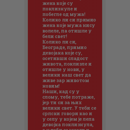
жена које су
поклизнуле и
побегле од мужа!
Колико ли си примио
жена које мужа нису
волеле, па отишле у
бели свет!
Колико ли си,
Београде, примио
девојака које су,
осетивши сладост
живота, поклизле и
отишле у нови, у
велики наш свет да
живе зар животом
новим!
Наши, кад су у
слому, тебе потраже,
јер ти си за њих
велики свет. У теби се
српски говори као и
у селу у којем је лепа
девојка поклизнула,
а у теби се многи и