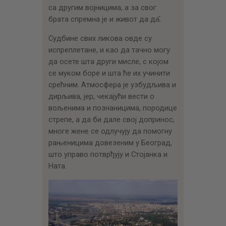
са другим војницима, а за свог
брата спремна је и живот да да̂.
Судбине свих ликова овде су
испреплетане, и као да тачно могу
да осете шта други мисле, с којом
се муком боре и шта ће их учинити
срећним. Атмосфера је узбудљива и
дирљива, јер, чекајући вести о
вољенима и познаницима, породице
стрепе, а да би дале свој допринос,
многе жене се одлучују да помогну
рањеницима довезеним у Београд,
што управо потврђују и Стојанка и
Ната.