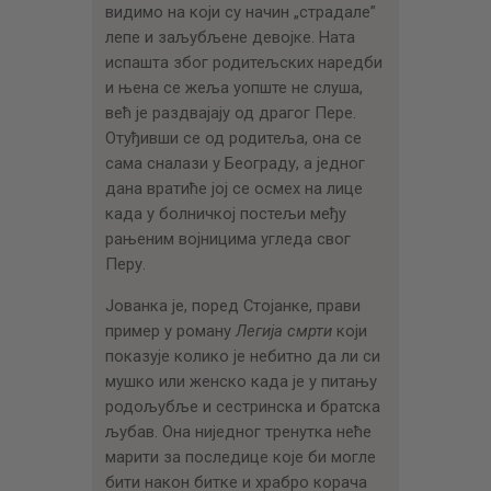
видимо на који су начин „страдале”
лепе и заљубљене девојке. Ната
испашта због родитељских наредби
и њена се жеља уопште не слуша,
већ је раздвајају од драгог Пере.
Отуђивши се од родитеља, она се
сама сналази у Београду, а једног
дана вратиће јој се осмех на лице
када у болничкој постељи међу
рањеним војницима угледа свог
Перу.
Јованка је, поред Стојанке, прави
пример у роману
Легија смрти
који
показује колико је небитно да ли си
мушко или женско када је у питању
родољубље и сестринска и братска
љубав. Она ниједног тренутка неће
марити за последице које би могле
бити након битке и храбро корача