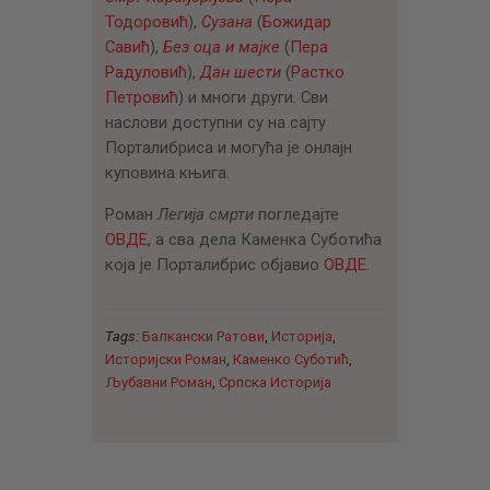
Тодоровић
),
Сузана
(
Божидар
Савић
),
Без оца и мајке
(
Пера
Радуловић
),
Дан шести
(
Растко
Петровић
) и многи други. Сви
наслови доступни су на сајту
Порталибриса и могућа је онлајн
куповина књига.
Роман
Легија смрти
погледајте
ОВДЕ
, а сва дела Каменка Суботића
која је Порталибрис објавио
ОВДЕ
.
Tags:
Балкански Ратови
,
Историја
,
Историјски Роман
,
Каменко Суботић
,
Љубавни Роман
,
Српска Историја