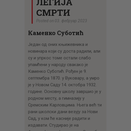
ЛЕГИЈА
СМРТИ
Posted on 03. фебруар 2023
Каменко Суботић
Један од оних књижевника и
новинара који су доста радили, али
су и упркос томе остали слабо
упамћени у народу свакако је
Каменко Суботић. Рођен је 9.
септембра 1870. у Вуковару, а умро
је у Новом Саду 14. октобра 1932.
године. Основну школу завршио је у
родном месту, а гимназију у
Сремским Карловцима. Њега већ ти
рани школски дани везују за Нови
Сад, у ком ће касније радити и
издавати. Студирао је на