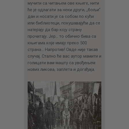
мучити са читањем ове књиге, нити
ће је одлагати за неки други, „бољи”
дан и носати је са собом по кући
или библиотеци, покушавајући да се
натерају да бар коју страну
прочитају. Јер… то обично бива са
књигама које имају преко 500
страна… Напротив! Овде није такав
случај. Стално ће вас аутор мамити и
голицати вам машту са увођењем
нових ликова, заплета и догађаја.