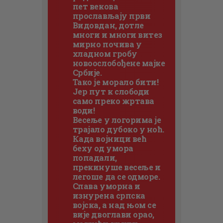
пет векова
прослављају први
Видовдан, дотле
многи и многи витез
мирно почива у
хладном гробу
новоослобођене мајке
Србије.
Тако је морало бити!
Јер пут к слободи
само преко жртава
води!
Весеље у логорима је
трајало дубоко у ноћ.
Када војници већ
беху од умора
попадали,
прекинуше весеље и
легоше да се одморе.
Спава уморна и
изнурена српска
војска, а над њом се
вије двоглави орао,