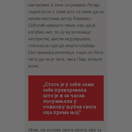
нагласимо а тиче се романа
Легија
смрти
јесте у томе што се чини да на
неким местима аутор Каменко
Суботић невешто пише, као да је
изгубио нит, те су му реченице
неспретне, мисли недовршене,
стилски је гдегде нешто слабије.
Ево примера реченице, када се Ната
пита да ли је тата, чика Паја, уопште
воли:
„Стога је у себи сама
себе прекоревала
што је и за часак
посумњала у
очинску љубав свога
оца према њој.”
Ипак, на основу свега овога, ово су