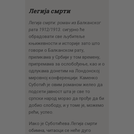
Легија смрти
Легија смрти: роман из Балканског
рата 1912/1913.
сигурно ће
обрадовати све љубитеље
књи
жевности и историје зато што
говори о Балканском рату,
приликама у Србији у том времену,
припремама за ослобођење, као и о
одлукама донетим на Лондонској
мировној конференцији. Каменко
Суботић је овим романом желео да
подсети јавност шта је све то
српски народ морао да прође да би
добио слободу, и у томе је, можемо
рећи, успео.
Иако је Суботићева
Легија смрти
обимна, читаоци се неће дуго