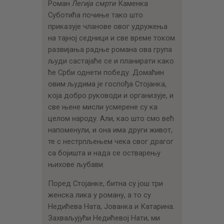
Роман
Легија смрти
Каменка
Суботића почиње тако што
приказује чланове овог удружења
на тајној седници и све време током
развијања радње романа ова група
људи састајаће се и планирати како
ће Срби однети победу. Домаћин
овим људима је госпођа Стојанка,
која добро руководи и организује, и
све њене мисли усмерене су ка
целом народу. Али, као што смо већ
напоменули, и она има други живот,
те с нестрпљењем чека свог драгог
са бојишта и нада се остварењу
њихове љубави.
Поред Стојанке, битна су још три
женска лика у роману, а то су
Недићева Ната, Јованка и Катарина.
Захваљујући Недићевој Нати, ми