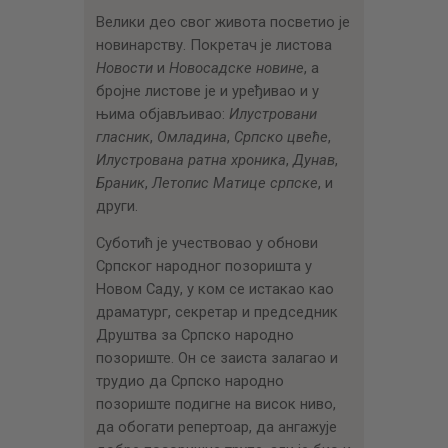
Велики део свог живота посветио је
новинарству. Покретач је листова
Новости
и
Новосадске новине
, а
бројне листове је и уређивао и у
њима објављивао:
Илустровани
гласник
,
Омладина
,
Српско цвеће
,
Илустрована ратна хроника
,
Дунав
,
Браник
,
Летопис Матице српске
, и
други.
Суботић је учествовао у обнови
Српског народног позоришта у
Новом Саду, у ком се истакао као
драматург, секретар и председник
Друштва за Српско народно
позориште. Он се заиста залагао и
трудио да Српско народно
позориште подигне на висок ниво,
да обогати репертоар, да ангажује