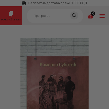
Бесплатна достава преко 3.000 РСД
Products
search
0
ПОЧЕТНА
КАТЕГОРИЈЕ
НАЈПРОДАВАНИЈЕ
НОВЕ КЊИГЕ
ОТРГНУТО ОД
ЗАБОРАВА
АУТОРИ
АКТУЕЛНОСТИ