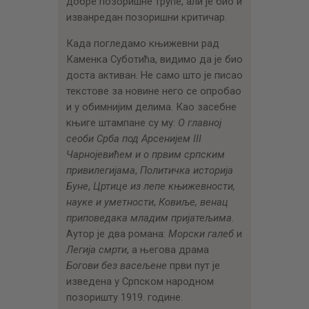
добре позоришне трупе, али је био и
изванредан позоришни критичар.
Када погледамо књижевни рад
Каменка Суботића, видимо да је био
доста активан. Не само што је писао
текстове за новине него се опробао
и у обимнијим делима. Као засебне
књиге штампане су му:
О главној
сеоби Срба под Арсенијем
III
Чарнојевићем и о првим српским
привилегијама
,
Политичка историја
Буне
,
Цртице из лепе књижевности,
науке и уметности
,
Ковиље, венац
приповедака младим пријатељима
.
Аутор је два романа:
Морски галеб
и
Легија смрти
, а његова драма
Богови без васељене
први пут је
изведена у Српском народном
позоришту 1919. године.