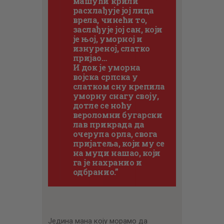
машући крили
расхлађује јој лица
врела, чинећи то,
заслађује јој сан, који
је њој, уморној и
изнуреној, слатко
пријао…
И док је уморна
војска српска у
слатком сну крепила
уморну снагу своју,
дотле се ноћу
вероломни бугарски
лав прикрада да
очерупа орла, свога
пријатеља, који му се
на муци нашао, који
га је нахранио и
одбранио.”
Једина мана коју морамо да