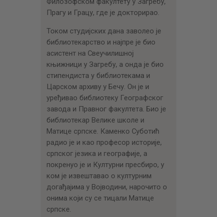
Филозофском факултету у Загребу,
Прагу и Грацу, где је докторирао.
Током студијских дана заволео је
библиотекарство и најпре је био
асистент на Свеучилишној
књижници у Загребу, а онда је био
стипендиста у библиотекама и
Царском архиву у Бечу. Он је и
уређивао библиотеку Географског
завода и Правног факултета. Био је
библиотекар Велике школе и
Матице српске. Каменко Суботић
радио је и као професор историје,
српског језика и географије, а
покренуо је и Културни пресбиро, у
ком је извештавао о културним
догађајима у Војводини, нарочито о
онима који су се тицали Матице
српске.