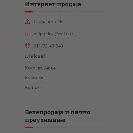
Интернет продаја
Скадарска 45
netprodaja@cet.co.rs
011/32-43-043
Linkovi
Како наручити
Књижаре
Контакт
Велепродаја и лично
преузимање