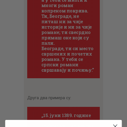
многи роман
копреном покрива.
Ти, Београде, не
питаш ни за чије
историје и ни за чије
романе; ти свесрдно
примаш оне који су
пали.
Београде, ти си место
свршених и почетих
романа. У теби се
српски романи
свршавају и почињу.”
Друга два примера су:
„15. јуни 1389. године
помрачао је славу
Србинову. Пет векова