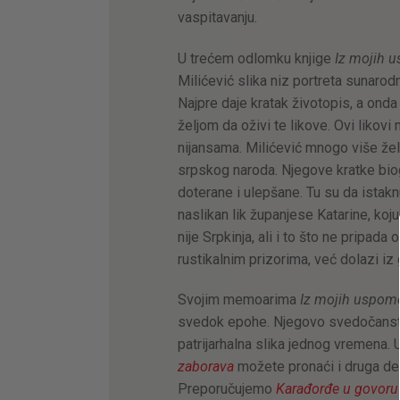
vaspitavanju.
U trećem odlomku knjige
Iz mojih 
Milićević slika niz portreta sunarod
Najpre daje kratak životopis, a onda
željom da oživi te likove. Ovi likovi
nijansama. Milićević mnogo više žel
srpskog naroda. Njegove kratke bio
doterane i ulepšane. Tu su da istaknu
naslikan lik županjese Katarine, koj
nije Srpkinja, ali i to što ne pripada
rustikalnim prizorima, već dolazi iz
Svojim memoarima
Iz mojih uspom
svedok epohe. Njegovo svedočanstvo
patrijarhalna slika jednog vremena. 
zaborava
možete pronaći i druga del
Preporučujemo
Karađorđe u govoru 