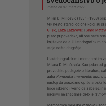
svedočanstvo o j
Posted on 07. mart 2022
Milan Đ. Milićević (1831–1908) prip
tek nešto starijoj od one kojoj su pr
Glišić
,
Laza Lazarević
i
Simo Matavu
pisac pripovedaka, ali one neće ost
književna dela. U istoriografskim s
stoje nešto drugačije.
U autobiografskim i memoarskim z
Milana Đ. Milićevića. Kao jedan od gl
prevodilac pedagoške literature, sa
autor
Pomenika znamenitih ljudi u 
nastoji da pouzdano opiše srpski fol
hoće iskreno i verno da zabeleži na
njegovo najznačajnije delo je
Iz moj
Memoarske beleške
Iz mojih usp