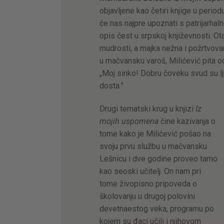
objavljene kao četiri knjige u peri
će nas najpre upoznati s patrijarhal
opis čest u srpskoj književnosti. Ot
mudrosti, a majka nežna i požrtvova
u mačvansku varoš, Milićević pita oc
„Moj sinko! Dobru čoveku svud su lj
dosta.”
Drugi tematski krug u knjizi
Iz
mojih uspomena
čine kazivanja o
tome kako je Milićević pošao na
svoju prvu službu u mačvansku
Lešnicu i dve godine proveo tamo
kao seoski učitelj. On nam pri
tome živopisno pripoveda o
školovanju u drugoj polovini
devetnaestog veka, programu po
kojem su đaci učili i njihovom