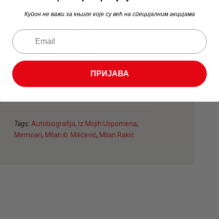
Prota Mateja Nenadović
(
Memoari
),
Pera
Купон не важи за књиге које су већ на специјалним акцијама
ljca
),
Simo Matavulj
(
Bilješke jednog pisca
),
građanina
),
Branislav Nušić
(
Devetsto
omene
),
Dragutin Ilić
(
Zaječarska buna
) i
 na sajtu Portalibrisa i moguća je online
ПРИЈАВА
te pogledati
OVDE
.
Tags:
Autobiografija
,
Iz Mojih Uspomena
,
Memoari
,
Milan Đ. Milićević
,
Milan Rakić