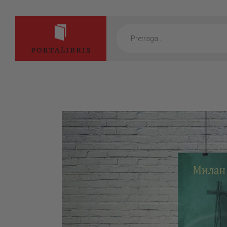
Products
search