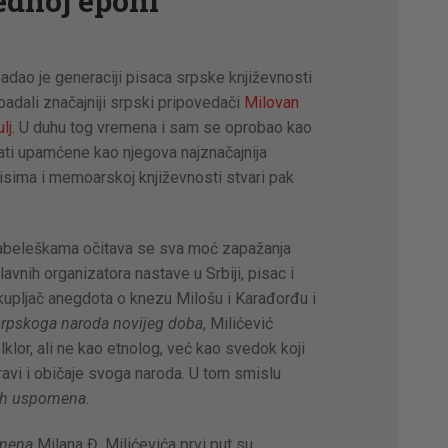
ednoj epohi
adao je generaciji pisaca srpske književnosti
ipadali značajniji srpski pripovedači
Milovan
lj
. U duhu tog vremena i sam se oprobao kao
ati upamćene kao njegova najznačajnija
pisima i memoarskoj književnosti stvari pak
abeleškama očitava se sva moć zapažanja
avnih organizatora nastave u Srbiji, pisac i
kupljač anegdota o knezu Milošu i Karađorđu i
srpskoga naroda novijeg doba
, Milićević
klor, ali ne kao etnolog, već kao svedok koji
ravi i običaje svoga naroda. U tom smislu
ih uspomena
.
omena
Milana Đ. Milićevića prvi put su