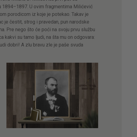
odu 1894–1897. U ovim fragmentima Milićević
nom porodicom iz koje je potekao. Takav je
ac je čestit, strog i pravedan, pun narodske
na. Pre nego što će poći na svoju prvu službu
a kakvi su tamo ljudi, na šta mu on odgovara:
udi dobri! A zlu bravu zle je paše svuda