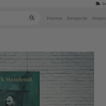
Be
POČETNA
Početna
Kategorije
Otrgnu
KATEGORIJE
NAJPRODAVANIJE
NOVE KNJIGE
OTRGNUTO OD
ZABORAVA
AUTORI
AKTUELNOSTI