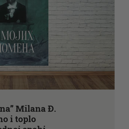
CENOVNIK
PISMO
na” Milana Đ.
o i toplo