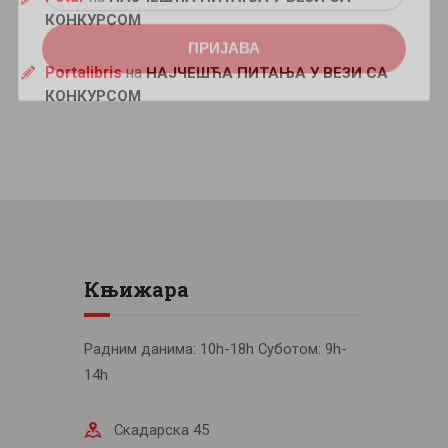
КОНКУРСОМ
ПРИЈАВА
Portalibris
на
НАЈЧЕШЋА ПИТАЊА У ВЕЗИ СА
КОНКУРСОМ
Књижара
Радним данима: 10h-18h Суботом: 9h-
14h
Скадарска 45