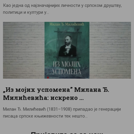
Као једна од најзначајнијих личности у српском друштву,
политици и култури у…
„Из мојих успомена” Милана Ђ.
Милићевића: искрено …
Милан Ђ. Милићевић (1831–1908) припадао је генерацији
писаца српске књижевности тек нешто…