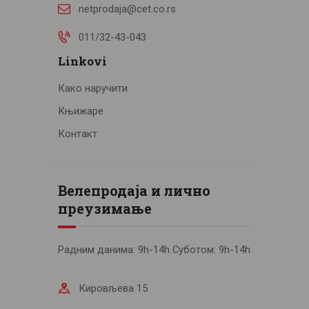
netprodaja@cet.co.rs
011/32-43-043
Linkovi
Како наручити
Књижаре
Контакт
Велепродаја и лично
преузимање
Радним данима: 9h-14h Суботом: 9h-14h
Кировљева 15