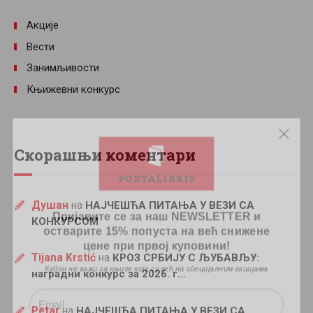
Акције
Вести
Занимљивости
Књижевни конкурс
Скорашњи коментари
Пријавите се за наш NEWSLETTER и
Душан
на
НАЈЧЕШЋА ПИТАЊА У ВЕЗИ СА
остварите 15% попуста на већ снижене
КОНКУРСОМ
цене при првој куповини!
Купон не важи за књиге које су већ на специјалним акцијама
Tijana Krstić
на
КРОЗ СРБИЈУ С ЉУБАВЉУ:
наградни конкурс за 2026. г…
Petar
на
НАЈЧЕШЋА ПИТАЊА У ВЕЗИ СА