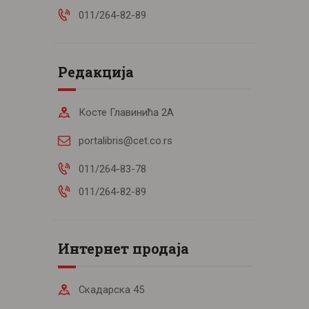
011/264-82-89
Редакција
Косте Главинића 2А
portalibris@cet.co.rs
011/264-83-78
011/264-82-89
Интернет продаја
Скадарска 45