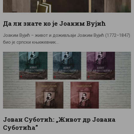
ЦЕНОВНИК
ПИСМО
Да ли знате ко је Јоаким Вујић
Јоаким Вујић – живот и доживљаји Јоаким Вујић (1772–1847)
био је српски књижевник…
Јован Суботић: „Живот др Јована
Суботића”