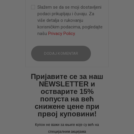
Slažem se da se moji dostavljeni
podaci prikupljaju i čuvaju. Za
više detalja o rukovanju
korisničkim podacima, pogledajte
našu
Privacy Policy
.
Пријавите се за наш
NEWSLETTER и
остварите 15%
попуста на већ
снижене цене при
првој куповини!
Купон не важи за књиге које су већ на
специјалним акцијама