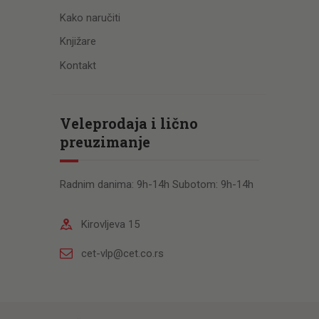
Kako naručiti
Knjižare
Kontakt
Veleprodaja i lično
preuzimanje
Radnim danima: 9h-14h Subotom: 9h-14h
Kirovljeva 15
cet-vlp@cet.co.rs