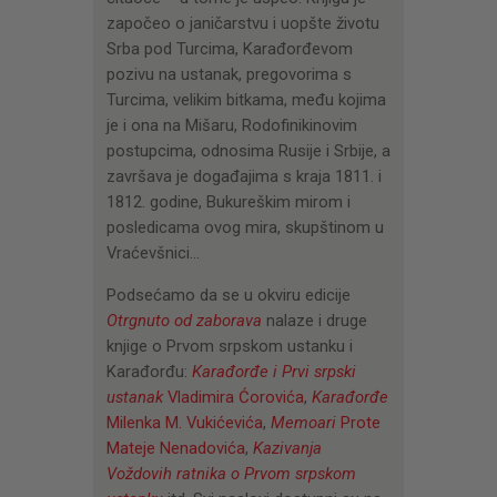
započeo o janičarstvu i uopšte životu
Srba pod Turcima, Karađorđevom
pozivu na ustanak, pregovorima s
Turcima, velikim bitkama, među kojima
je i ona na Mišaru, Rodofinikinovim
postupcima, odnosima Rusije i Srbije, a
završava je događajima s kraja 1811. i
1812. godine, Bukureškim mirom i
posledicama ovog mira, skupštinom u
Vraćevšnici…
Podsećamo da se u okviru edicije
Otrgnuto od zaborava
nalaze i druge
knjige o Prvom srpskom ustanku i
Karađorđu:
Karađorđe i Prvi srpski
ustanak
Vladimira Ćorovića
,
Karađorđe
Milenka M. Vukićevića
,
Memoari
Prote
Mateje Nenadovića
,
Kazivanja
Voždovih ratnika o Prvom srpskom