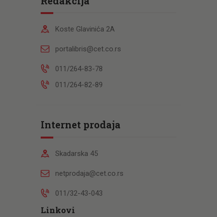
Redakcija
Koste Glavinića 2A
portalibris@cet.co.rs
011/264-83-78
011/264-82-89
Internet prodaja
Skadarska 45
netprodaja@cet.co.rs
011/32-43-043
Linkovi