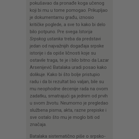
pokušavao da pronađe koga učenog
koji bi mu u tome pomogao. Prikupljao
je dokumentarnu građu, iznosio
kritičke poglede, a sve to kako bi delo
bilo potpuno. Pre svega
Istorija
Srpskog ustanka
treba da predstavi
jedan od najvažnijih događaja srpske
istorije i da opiše ličnosti koje su
ostavile traga, te je i bilo bitno da Lazar
Arsenijević Batalaka uradi posao kako
dolikuje. Kako bi što bolje pristupio
radu i da bi rezultat bio valjan, bile su
mu neophodne decenije rada na ovom
zadatku, smatrajući ga jednim od prvih
u svom životu. Neumorno je pregledao
službena pisma, akta, razne prepiske i
sve ostalo što mu je moglo biti od
značaja.
Batalaka sistematično piše o srpsko-