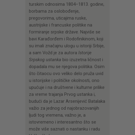
turskim odnosima 1804–1813. godine,
borbama za oslobođenje,
pregovorima, uticajima ruske,
austrijske i francuske politike na
formiranje srpske države. Najviše se
bavi Karađorđem i Rodofinikinom, koji
su imali značajnu ulogu u istoriji Srbije,
a sam Vožd je za autora
Istorije
Srpskog ustanka
bio izuzetna ličnost i
dopadala mu se njegova politika. Osim
što čitaocu ovo veliko delo pruža uvid
u istorijske i političke okolnosti, ono
upućuje i na društvene i kulturne prilike
za vreme trajanja Prvog ustanka i,
budući da je Lazar Arsenijević Batalaka
važio za jednog od najobrazovanijih
ljudi tog vremena, važno je, a
istovremeno i interesantno što se
može više saznati o nastanku i radu