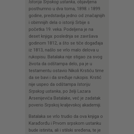
Istorija Srpskog ustanka,
objavljena
posthumno u dva toma, 1898. i 1899.
godine, predstavlja jedno od značajnijih
i obimnijih dela o istoriji Srbije s
početka 19. veka. Podeljena je na
deset knjiga: poslednja se završava
godinom 1812, a što se tiče događaja
iz 1813, našlo se vrlo malo delova u
rukopisu. Batalaka nije stigao za svog
života da odštampa delo, pa je u
testamentu ostavio Nikoli Krstiću time
da se bavi i da sređuje rukopis. Krstić
nije uspeo da odštampa
Istoriju
Srpskog ustanka
, po želji Lazara
Arsenijevića Batalake, već je zadatak
poverio Srpskoj kraljevskoj akademiji.
Batalaka se vrlo trudio da ova knjiga o
Karađorđu i Prvom srpskom ustanku
bude istinita, ali i stilski sređena, te je