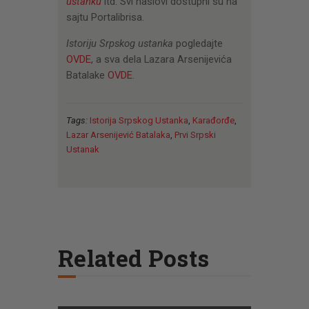
ustanku
itd. Svi naslovi dostupni su na
sajtu Portalibrisa.
Istoriju Srpskog ustanka
pogledajte
OVDE
, a sva dela Lazara Arsenijevića
Batalake
OVDE
.
Tags:
Istorija Srpskog Ustanka
,
Karađorđe
,
Lazar Arsenijević Batalaka
,
Prvi Srpski
Ustanak
Related Posts