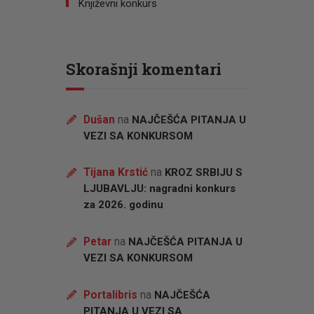
Književni konkurs
Skorašnji komentari
Dušan
na
NAJČEŠĆA PITANJA U
VEZI SA KONKURSOM
Tijana Krstić
na
KROZ SRBIJU S
LJUBAVLJU: nagradni konkurs
za 2026. godinu
Petar
na
NAJČEŠĆA PITANJA U
VEZI SA KONKURSOM
Portalibris
na
NAJČEŠĆA
PITANJA U VEZI SA