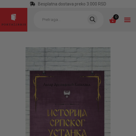
Besplatna dostava preko 3.000 RSD
Products
search
0
POČETNA
KATEGORIJE
NAJPRODAVANIJE
NOVE KNJIGE
OTRGNUTO OD
ZABORAVA
AUTORI
AKTUELNOSTI