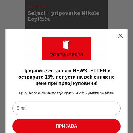
Zanimljivosti
Seljaci – pripovetke Nikole
Lopičića
Zanimljivosti
NEPOBEDIVO SRCE: i gordost
Пријавите се за наш NEWSLETTER и
i predrasude
остварите 15% попуста на већ снижене
цене при првој куповини!
Купон не важи за књиге које су већ на специјалним акцијама
ПРИЈАВА