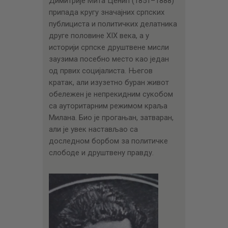
Димитрије Мита Ценић (1851–1888)
ЦЕНОВНИК
припада кругу значајних српских
ПИСМО
публициста и политичких делатника
друге половине XIX века, а у
историји српске друштвене мисли
заузима посебно место као један
од првих социјалиста. Његов
кратак, али изузетно буран живот
обележен је непрекидним сукобом
са ауторитарним режимом краља
Милана. Био је прогањан, затваран,
али је увек настављао са
доследном борбом за политичке
слободе и друштвену правду.