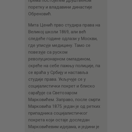
према постојећем друштвеном
поретку и владавини династије
Обреновић.
Мита Ценић прво студира права на
Великој школи 1869, али већ
следеће године одлази у Москви,
где уписује медицину. Тамо се
повезује са руском
револуционарном омладином,
скреће на себе пажњу полиције, па
се враћа у Србију и наставља
студије права. Укључује се у
социјалистички покрет и блиско
сарађује са Светозаром
Марковићем. Заправо, после смрти
Марковића 1875. један је од ретких
припадника социјалистичког
покрета који остаје доследан
Марковићевим идејама, и једини је