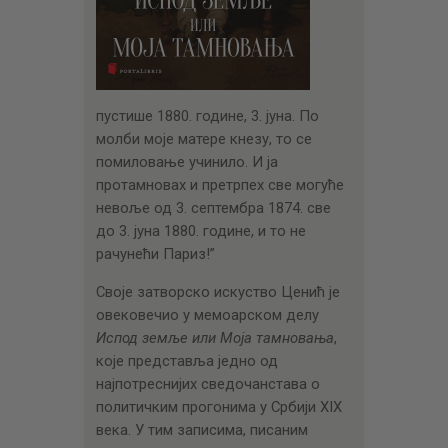
пустише 1880. године, 3. јуна. По
молби моје матере кнезу, то се
помиловање учинило. И ја
протамновах и претрпех све могуће
невоље од 3. септембра 1874. све
до 3. јуна 1880. године, и то не
рачунећи Париз!”
Своје затворско искуство Ценић је
овековечио у мемоарском делу
Испод земље или Моја тамновања
,
које представља једно од
најпотреснијих сведочанстава о
политичким прогонима у Србији XIX
века. У тим записима, писаним