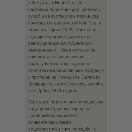
у Земун, па у Нови Сад, где
наставља политички рад. Долази у
сукоб и са аустријском полицијом,
приморан је да напусти Нови Сад, и
одлази у Париз (1872). Наставља
студије медицине, дружи се са
револуционарном студентском
омладином, и – бива оптужен за
припремање завере против
владајуће династије, односно
атентата на краља Милана. Осуђен је
и протеран из Француске. Одлази у
Швајцарску, затим Енглеску, и враћа
се у Србију 1874. године.
Од тада је под сталним полицијским
надзором. При покушају да са
Јованом Милинковићем
Алавантићем штампа
социјалистички лист, полиција га