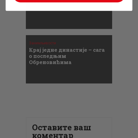
Гргурова Алексић
Занимљивости
Крај једне династије – сага
о последњим
Обреновићима
Оставите ваш
коментар