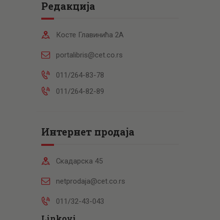
Редакција
Косте Главинића 2А
portalibris@cet.co.rs
011/264-83-78
011/264-82-89
Интернет продаја
Скадарска 45
netprodaja@cet.co.rs
011/32-43-043
Linkovi