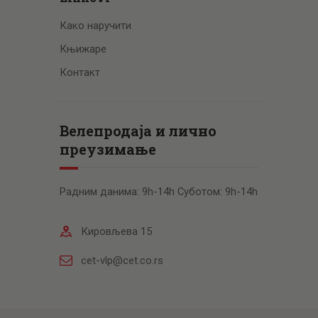
Како наручити
Књижаре
Контакт
Велепродаја и лично
преузимање
Радним данима: 9h-14h Суботом: 9h-14h
Кировљева 15
cet-vlp@cet.co.rs