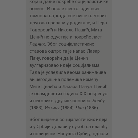
који и даље покреће социјалистичке
новине. И после шестогодишњег
тамновања, када све више његових
другова прелази у радикале, и Пера
Тодоровић и Никола Пашић, Мита
Ценић не одустаје и покреће лист
Радник
. Због социјалистичких
ставова оштро га је напао Лазар
Пачу, говорећи да је Ценић
вулгаризовао идеје социјализма.
Тада је уследила веома занимљива
вишегодишња полемика измећу
Мите Ценића и Лазара Пачуа. Ценић
је осамдесетих година XIX покренуо
и неколико других часописа:
Борбу
(1883),
Истину
(1884),
Час
(1886).
Због ширење социјалистичких идеја
и у Србији долази у сукоб са влашћу
и полицијом. Напушта Србију, одлази