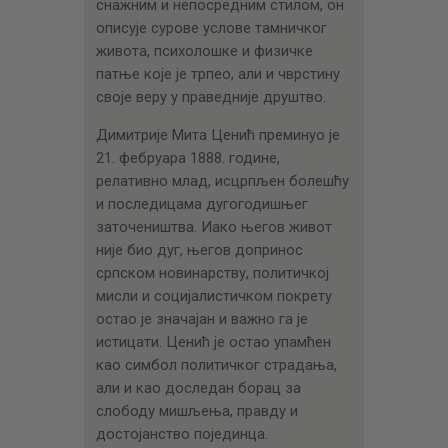
снажним и непосредним стилом, он
описује сурове услове тамничког
живота, психолошке и физичке
патње које је трпео, али и чврстину
своје веру у праведније друштво.
Димитрије Мита Ценић преминуо је
21. фебруара 1888. године,
релативно млад, исцрпљен болешћу
и последицама дугогодишњег
заточеништва. Иако његов живот
није био дуг, његов допринос
српском новинарству, политичкој
мисли и социјалистичком покрету
остао је значајан и важно га је
истицати. Ценић је остао упамћен
као симбол политичког страдања,
али и као доследан борац за
слободу мишљења, правду и
достојанство појединца.