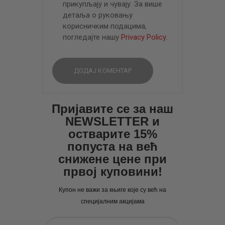
прикупљају и чувају. За више
детаља о руковању
корисничким подацима,
погледајте нашу
Privacy Policy
.
Пријавите се за наш
NEWSLETTER и
остварите 15%
попуста на већ
снижене цене при
првој куповини!
Купон не важи за књиге које су већ на
специјалним акцијама