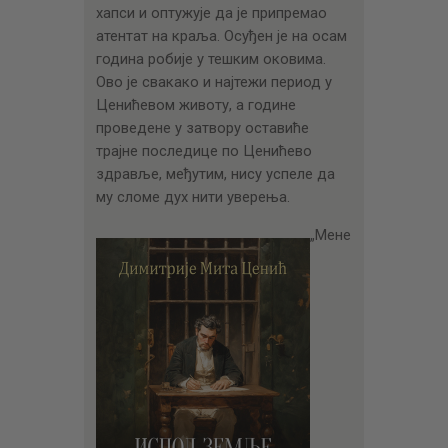
хапси и оптужује да је припремао
атентат на краља. Осуђен је на осам
година робије у тешким оковима.
Ово је свакако и најтежи период у
Ценићевом животу, а године
проведене у затвору оставиће
трајне последице по Ценићево
здравље, међутим, нису успеле да
му сломе дух нити уверења.
„Мене