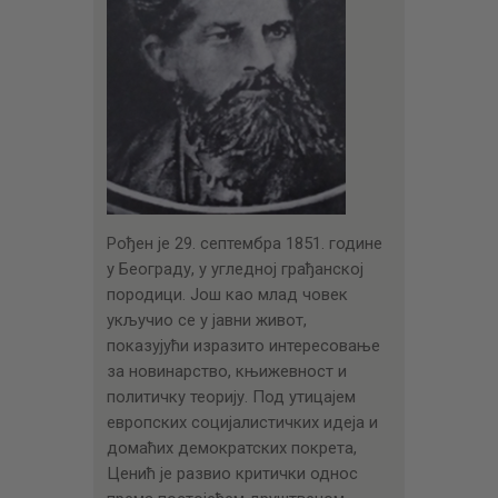
Рођен је 29. септембра 1851. године
у Београду, у угледној грађанској
породици. Још као млад човек
укључио се у јавни живот,
показујући изразито интересовање
за новинарство, књижевност и
политичку теорију. Под утицајем
европских социјалистичких идеја и
домаћих демократских покрета,
Ценић је развио критички однос