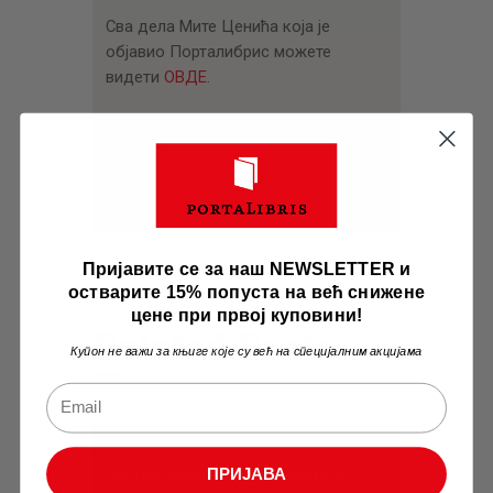
Сва дела Мите Ценића која је
објавио Порталибрис можете
видети
ОВДЕ
.
Tags:
Испод Земље Или Моја Тамновања
,
Мемоари
,
Мита Ценић
Пријавите се за наш NEWSLETTER и
остварите 15% попуста на већ снижене
цене при првој куповини!
Related Posts
Купон не важи за књиге које су већ на специјалним акцијама
Занимљивости
Да ли знате ко је Милка
ПРИЈАВА