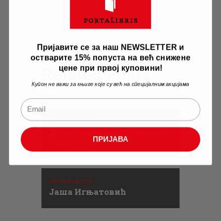
Пријавите се за наш NEWSLETTER и
остварите 15% попуста на већ снижене
Related Posts
цене при првој куповини!
Купон не важи за књиге које су већ на специјалним акцијама
Занимљивости
Да ли знате ко је Атанасије
ПРИЈАВА
Стојковић
Занимљивости
Јаша Игњатовић