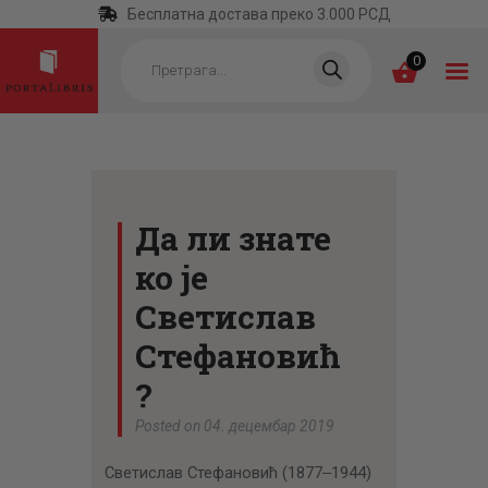
Бесплатна достава преко 3.000 РСД
Products
search
0
ПОЧЕТНА
КАТЕГОРИЈЕ
Да ли знате
НАЈПРОДАВАНИЈЕ
ко је
НОВЕ КЊИГЕ
Светислав
ОТРГНУТО ОД
Стефановић
ЗАБОРАВА
?
АУТОРИ
Posted on 04. децембар 2019
АКТУЕЛНОСТИ
Светислав Стефановић (1877‒1944)