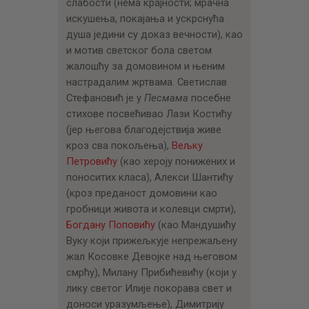
слабости (нема крајности; мрачна
искушења, покајања и ускрснућа
душа једини су доказ вечности), као
и мотив светског бола светом
жалошћу за домовином и њеним
настрадалим жртвама. Светислав
Стефановић је у
Песмама
посебне
стихове посвећивао Лази Костићу
(јер његова благодејствија живе
кроз сва покољења),
Вељку
Петровићу
(као хероју понижених и
поноситих класа), Алекси Шантићу
(кроз преданост домовини као
гробници живота и колевци смрти),
Богдану Поповићу
(као Мандушићу
Вуку који прижељкује непрежаљену
жал Косовке Девојке над његовом
смрћу), Милану Прибићевићу (који у
лику светог Илије покорава свет и
доноси уразумљење), Димитрију