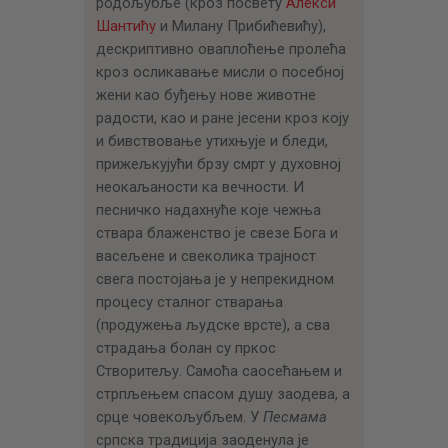
родољубље (кроз посвету
Алекси
Шантићу
и Милану Прибићевићу),
дескриптивно оваплоћење пролећа
кроз осликавање мисли о посебној
жени као буђењу нове животне
радости, као и ране јесени кроз коју
и бивствовање утихњује и бледи,
прижељкујући брзу смрт у духовној
неокаљаности ка вечности. И
песничко надахнуће које чежња
ствара блаженство је свезе Бога и
васељене и свеколика трајност
свега постојања је у непрекидном
процесу сталног стварања
(продужења људске врсте), а сва
страдања болан су пркос
Створитељу. Самоћа саосећањем и
стрпљењем спасом душу заодева, а
срце човекољубљем. У
Песмама
српска традиција заоденула је