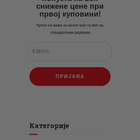
снижене цене при
првој куповини!
Купон не важи за књиге које су већ на
специјалним акцијама
ПРИЈАВА
Категорије