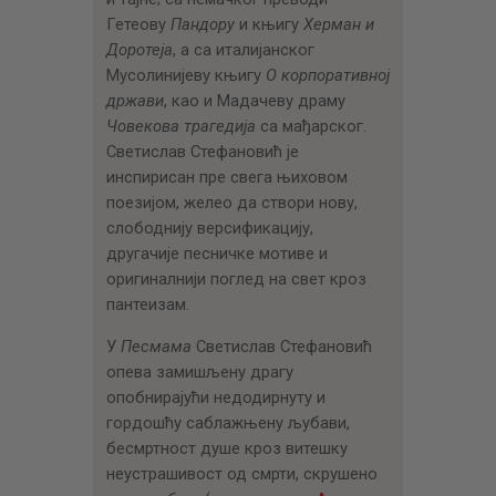
Гетеову
Пандору
и књигу
Херман и
Доротеја
, а са италијанског
Мусолинијеву књигу
О корпоративној
држави
, као и Мадачеву драму
Човекова трагедија
са мађарског.
Светислав Стефановић је
инспирисан пре свега њиховом
поезијом, желео да створи нову,
слободнију версификацију,
другачије песничке мотиве и
оригиналнији поглед на свет кроз
пантеизам.
У
Песмама
Светислав Стефановић
опева замишљену драгу
опобнирајући недодирнуту и
гордошћу саблажњену љубави,
бесмртност душе кроз витешку
неустрашивост од смрти, скрушено