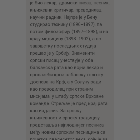
ЦЕНОВНИК
је био лекар, драмски писац, песник,
књижевни критичар, преводилац,
ПИСМО
научни радник. Најпре је у Бечу
студирао технику (1896‒1897), па
потом филозофију (1897‒1898), и на
крају медицину (1898‒1902), а по
завршетку последњих студија
прешао је у Србију. Знаменити
српски писац учествује у оба
балканска рата као војни лекар и
пролазећи кроз албанску голготу
доспева на Крф, а у Солуну ради
као преводилац при страним
мисијама, у штабу српске Врховне
команде. Стрељан је пред крај рата
као издајник. За српску
књижевност и српску традицију
представља најплоднијег песника
међу новим српским песницима са
почетка двадесетог века, који је за