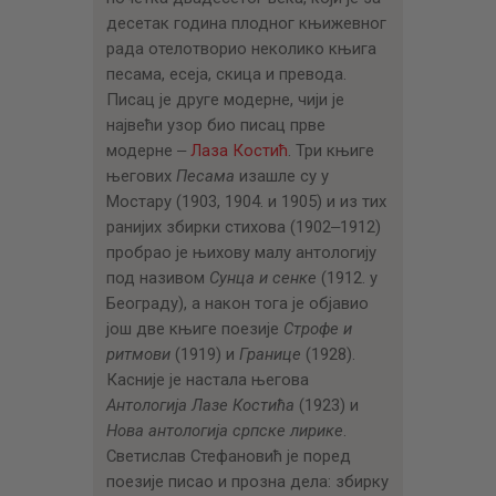
десетак година плодног књижевног
рада отелотворио неколико књига
песама, есеја, скица и превода.
Писац је друге модерне, чији је
највећи узор био писац прве
модерне ‒
Лаза Костић
. Три књиге
његових
Песама
изашле су у
Мостару (1903, 1904. и 1905) и из тих
ранијих збирки стихова (1902‒1912)
пробрао је њихову малу антологију
под називом
Сунца и сенке
(1912. у
Београду), а након тога је објавио
још две књиге поезије
Строфе и
ритмови
(1919) и
Границе
(1928).
Касније је настала његова
Антологија Лазе Костића
(1923) и
Нова антологија српске лирике
.
Светислав Стефановић је поред
поезије писао и прозна дела: збирку