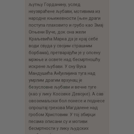
љутњу Горданину, услед
неузвраћене љубави, мотивима из
народне књижевности (њен драги
поступа плаховито и грубо као Змај
Огњени Вуче, док она жели
Краљевића Марка да је крај себе
води свуда у својим страшним
борбама), претварајући је у опсену
мржње и освете над бесмртношћу
искрене љубави. У сну Вука
Мандушића Анђелијина туга над
умрлим драгим врхунац је
безусловне љубави и вечне туге
(као у лику Косовке Девојке). А сав
овоземаљски бол понесе и поднесе
опроштај грехова Магдалене над
гробом Христовим. У тој збирци
песама описани су и мотиви
бесмртности у лику људских