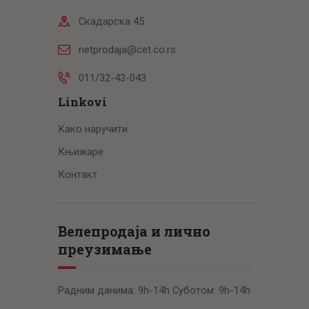
Скадарска 45
netprodaja@cet.co.rs
011/32-43-043
Linkovi
Како наручити
Књижаре
Контакт
Велепродаја и лично
преузимање
Радним данима: 9h-14h Суботом: 9h-14h