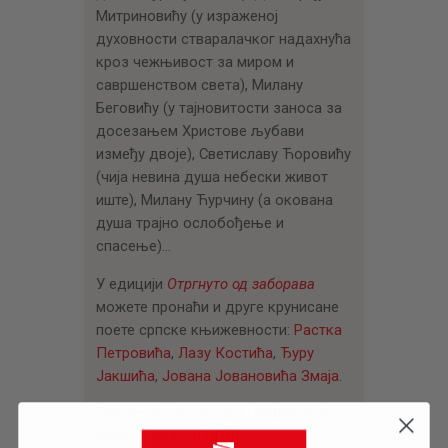
Митриновићу (у израженој
духовности стваралачког надахнућа
кроз чежњивост за миром и
савршенством света), Милану
Беговићу (у тајновитости заноса за
досезањем Христове љубави
између двоје), Светиславу Ћоровићу
(чија невина душа небески живот
иште), Милану Ћурчину (а окована
душа трајно ослобођење и
спасење)…
У едицији
Отргнуто од заборава
можете пронаћи и друге крунисане
поете српске књижевности:
Растка
Петровића
,
Лазу Костића
,
Ђуру
Јакшића
,
Јована Јовановића Змаја
.
Сва дела Светислава Стефановића
можете видети
ОВДЕ
.