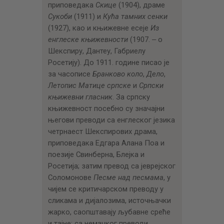
приповедака
Скице
(1904), драме
Сукоби
(1911) и
Кућа тамних сенки
(1927), као и књижевне есеје
Из
енглеске књижевности
(1907. ‒ о
Шекспиру, Дантеу, Габриелу
Росетију). До 1911. године писао је
за часописе
Бранково коло
,
Дело
,
Летопис Матице српске
и
Српски
књижевни гласник
. За српску
књижевност посебно су значајни
његови преводи са енглеског језика
четрнаест Шекспирових драма,
приповедака Едгара Алана Поа и
поезије Свинберна, Блејка и
Росетија; затим превод са јеврејског
Соломонове
Песме над песмама
, у
чијем се критичарском преводу у
сликама и дијалозима, источњачки
жарко, саопштавају љубавне среће
и тајне; са немачког преводи