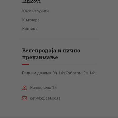
Linkovi
Како наручити
Књижаре
Контакт
Велепродаја и лично
преузимање
Радним данима: 9h-14h Суботом: 9h-14h
Кировљева 15
cet-vlp@cet.co.rs