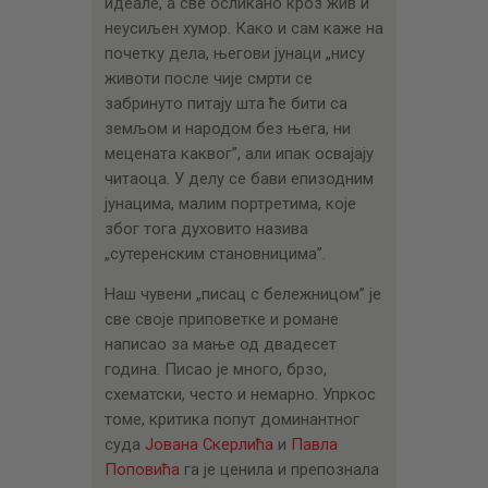
идеале, а све осликано кроз жив и
неусиљен хумор. Како и сам каже на
почетку дела, његови јунаци „нису
животи после чије смрти се
забринуто питају шта ће бити са
земљом и народом без њега, ни
мецената каквог”, али ипак освајају
читаоца. У делу се бави епизодним
јунацима, малим портретима, које
због тога духовито назива
„сутеренским становницима”.
Наш чувени „писац с бележницом” је
све своје приповетке и романе
написао за мање од двадесет
година. Писао је много, брзо,
схематски, често и немарно. Упркос
томе, критика попут доминантног
суда
Јована Скерлића
и
Павла
Поповића
га је ценила и препознала