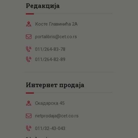
Редакција
Косте Главинића 2А
portalibris@cet.co.rs
011/264-83-78
011/264-82-89
Интернет продаја
Скадарска 45
netprodaja@cet.co.rs
011/32-43-043