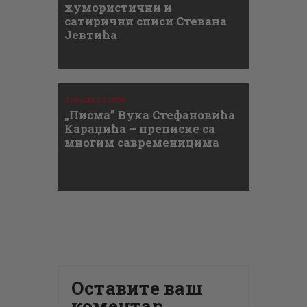
хумористични и
сатирични списи Стевана
Јевтића
Занимљивости
„Писма” Вука Стефановића
Караџића – преписке са
многим савременицима
Оставите ваш
коментар