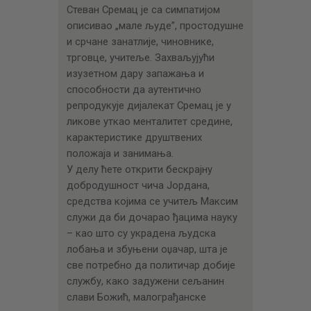
Стеван Сремац је са симпатијом
описивао „мале људе”, простодушне
и срчане занатлије, чиновнике,
трговце, учитеље. Захваљујући
изузетном дару запажања и
способности да аутентично
репродукује дијалекат Сремац је у
ликове уткао менталитет средине,
карактеристике друштвених
положаја и занимања.
У делу ћете открити бескрајну
добродушност чича Јордана,
средства којима се учитељ Максим
служи да би дочарао ђацима науку
– као што су украдена људска
лобања и збуњени оџачар, шта је
све потребно да политичар добије
службу, како задужени сељанин
слави Божић, малограђанске