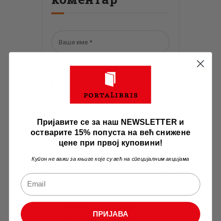
Пријавите се за наш NEWSLETTER и
остварите 15% попуста на већ снижене
цене при првој куповини!
Купон не важи за књиге које су већ на специјалним акцијама
Слажем се да се моји
ПРИЈАВА
достављени подаци