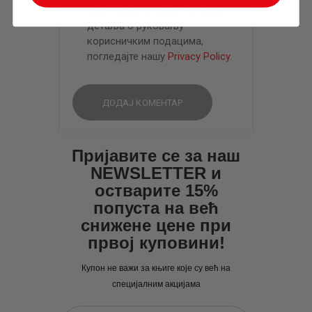
прикупљају и чувају. За више
детаља о руковању
корисничким подацима,
погледајте нашу
Privacy Policy
.
Пријавите се за наш
NEWSLETTER и
остварите 15%
попуста на већ
снижене цене при
првој куповини!
Купон не важи за књиге које су већ на
специјалним акцијама