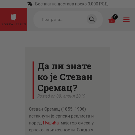
Бесплатна достава преко 3.000 РСД
Products
search
0
ПОЧЕТНА
КАТЕГОРИЈЕ
Да ли знате
НАЈПРОДАВАНИЈЕ
ко је Стеван
НОВЕ КЊИГЕ
Сремац?
ОТРГНУТО ОД
Posted on 09. април 2019
ЗАБОРАВА
Стеван Сремац (1855−1906)
АУТОРИ
истакнути је српски реалиста и,
поред
Нушића
, мајстор смеха у
АКТУЕЛНОСТИ
српској књижевности. Спада у