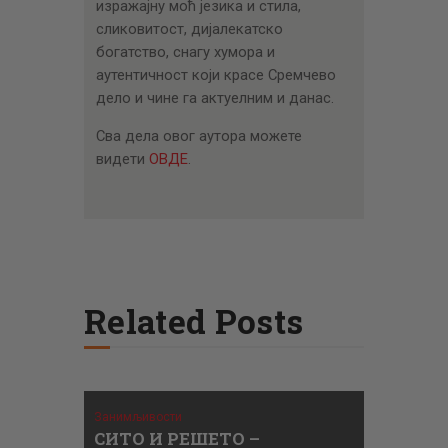
изражајну моћ језика и стила,
сликовитост, дијалекатско
богатство, снагу хумора и
аутентичност који красе Сремчево
дело и чине га актуелним и данас.
Сва дела овог аутора можете
видети
ОВДЕ
.
Related Posts
Занимљивости
СИТО И РЕШЕТО –