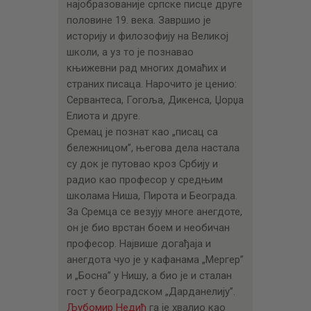
ЦЕНОВНИК
најобразованије српске писце друге
половине 19. века. Завршио је
ПИСМО
историју и филозофију на Великој
школи, а уз то је познавао
књижевни рад многих домаћих и
страних писаца. Нарочито је ценио:
Сервантеса, Гогоља, Дикенса, Џорџа
Елиота и друге.
Сремац је познат као „писац са
бележницом”, његова дела настала
су док је путовао кроз Србију и
радио као професор у средњим
школама Ниша, Пирота и Београда.
За Сремца се везују многе анегдоте,
он је био врстан боем и необичан
професор. Највише догађаја и
анегдота чуо је у кафанама „Мергер”
и „Босна” у Нишу, а био је и сталан
гост у београдском „Дарданелију”.
Љубомир Недић
га је хвалио као