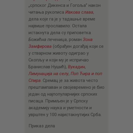
„српског Дикенса и Гогоља” након
читања рукописа
Ивкова слава
,
дела које га је у тадашње време
највише прославило. Остала
истакнута дела су приповетка
Божићна печеница
, роман
Зона
Замфирова
(обрађен догађај који се
у стварном животу одиграо у
Скопљу и који му је испричао
Бранислав Нушић),
Вукадин
,
Лимунација на селу
,
Поп Ћира и поп
Спира
. Сремац је за живота често
прештампаван и својевремено је био
један од најпопуларнијих српских
писаца. Примљен је у Српску
академију наука и уметности и
уврштен у 100 најистакнутијих Срба.
Приказ дела