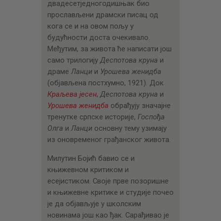
двадесетједногодишњак био
прослављени драмски писац од
кога се и на овом пољу у
будућности доста очекивало.
Међутим, за живота ће написати још
само трилогију
Деспотова круна
и
драме
Ланци
и
Урошева женидба
(објављена постхумно, 1921). Док
Краљева јесен
,
Деспотова круна
и
Урошева женидба
обрађују значајне
тренутке српске историје,
Госпођа
Олга
и
Ланци
основну тему узимају
из оновременог грађанског живота.
Милутин Бојић бавио се и
књижевном критиком и
есејистиком. Своје прве позоришне
и књижевне критике и студије почео
је да објављује у школским
новинама још као ђак. Сарађивао је