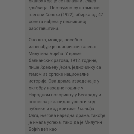
оквиру које је се налази и
Плава
гробница
. Постхумно су штампани
његови
Сонети
(1922), збирка од 42
сонета нађена у песниковој
заоставштини.
Оно што, можда, посебно
изненађује је позоришни таленат
Милутина Бојића. У време
балканских ратова, 1912. године,
пише
Краљеву јесен
, једночинку са
темом из српске националне
историје. Ова драма изведена је у
октобру наредне године у
Народном позоришту у Београду и
постигла је завидан успех и код
публике и код критике.
Госпођа
Олга
, његова наредна драма, такође
је имала успеха, тако да је Милутин
Бојић већ као