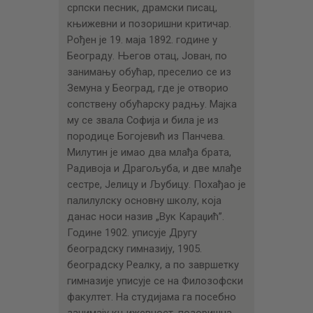
ЦЕНОВНИК
српски песник, драмски писац,
књижевни и позоришни критичар.
ПИСМО
Рођен је 19. маја 1892. године у
Београду. Његов отац, Јован, по
занимању обућар, преселио се из
Земуна у Београд, где је отворио
сопствену обућарску радњу. Мајка
му се звала Софија и била је из
породице Богојевић из Панчева.
Милутин је имао два млађа брата,
Радивоја и Драгољуба, и две млађе
сестре, Јелицу и Љубицу. Похађао је
палилулску основну школу, која
данас носи назив „Вук Караџић”.
Године 1902. уписује Другу
београдску гимназију, 1905.
београдску Реалку, а по завршетку
гимназије уписује се на Филозофски
факултет. На студијама га посебно
занимају књижевност, позоришна