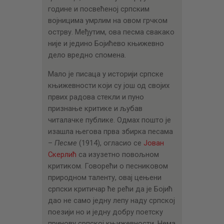
године и посвећеној српским
војницима умрлим на овом грчком
острву. Међутим, ова песма свакако
није и једино Бојићево књижевно
дело вредно спомена.
Мало је писаца у историји српске
књижевности који су још од својих
првих радова стекли и пуно
признање критике и љубав
читалачке публике. Одмах пошто је
изашла његова прва збирка песама
–
Песме
(1914), огласио се
Јован
Скерлић
са изузетно повољном
критиком. Говорећи о песниковом
природном таленту, овај цењени
српски критичар ће рећи да је Бојић
дао не само једну лепу наду српској
поезији но и једну добру поетску
принову српској књижевности. Нема