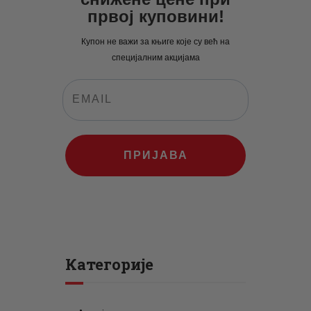
првој куповини!
Купон не важи за књиге које су већ на
специјалним акцијама
ПРИЈАВА
Категорије