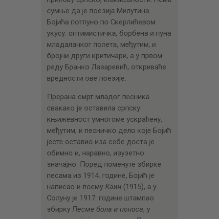
сумње да је поезија Милутина
Бојића потпуно по Скерлићевом
укусу: оптимистичка, борбена и пуна
младалачког полета, међутим, и
бројни други критичари, а у првом
реду Бранко Лазаревић, откриваће
вредности ове поезије.
Прерана смрт младог песника
свакако је оставила српску
књижевност умногоме ускраћену,
међутим, и песничко дело које Бојић
јесте оставио иза себе доста је
обимно и, наравно, изузетно
значајно. Поред поменуте збирке
песама из 1914. године, Бојић је
написао и поему
Каин
(1915), а у
Солуну је 1917. године штампао
збирку
Песме бола и поноса
, у