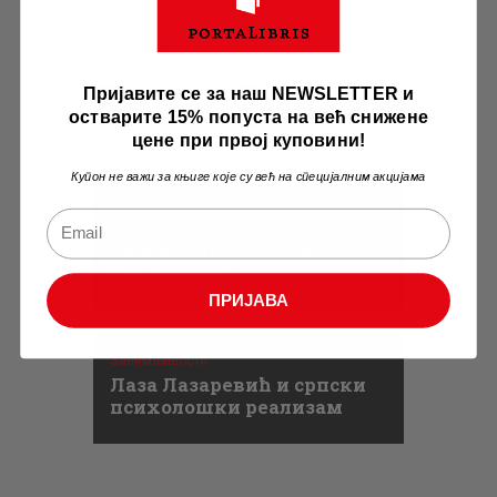
Related Posts
Пријавите се за наш NEWSLETTER и
остварите 15% попуста на већ снижене
цене при првој куповини!
Купон не важи за књиге које су већ на специјалним акцијама
Занимљивости
„Наша народна
књижевност” – Јаша
Продановић
ПРИЈАВА
Занимљивости
Лаза Лазаревић и српски
психолошки реализам