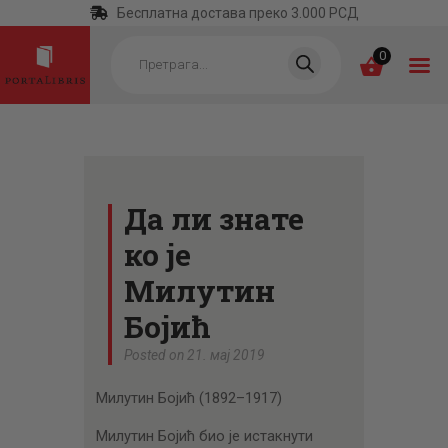
Бесплатна достава преко 3.000 РСД
Products
search
0
ПОЧЕТНА
КАТЕГОРИЈЕ
Да ли знате
НАЈПРОДАВАНИЈЕ
ко је
НОВЕ КЊИГЕ
Милутин
ОТРГНУТО ОД
Бојић
ЗАБОРАВА
Posted on 21. мај 2019
АУТОРИ
Милутин Бојић (1892–1917)
АКТУЕЛНОСТИ
Милутин Бојић био је истакнути