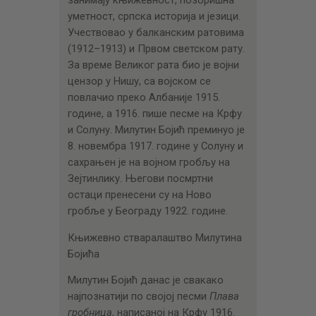
уметност, српска историја и језици.
Учествовао у балканским ратовима
(1912–1913) и Првом светском рату.
За време Великог рата био је војни
цензор у Нишу, са војском се
повлачио преко Албаније 1915.
године, а 1916. пише песме на Крфу
и Солуну. Милутин Бојић преминуо је
8. новембра 1917. године у Солуну и
сахрањен је на војном гробљу на
Зејтинлику. Његови посмртни
остаци пренесени су на Ново
гробље у Београду 1922. године.
Књижевно стваралаштво Милутина
Бојића
Милутин Бојић данас је свакако
најпознатији по својој песми
Плава
гробница
, написаној на Крфу 1916.