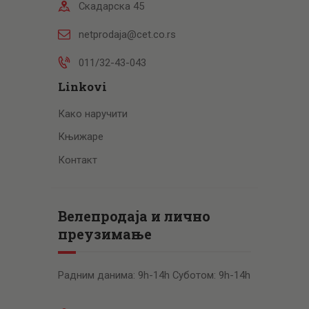
Скадарска 45
netprodaja@cet.co.rs
011/32-43-043
Linkovi
Како наручити
Књижаре
Контакт
Велепродаја и лично
преузимање
Радним данима: 9h-14h Суботом: 9h-14h