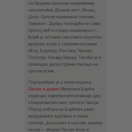
са бројним српским књижевним
часописима:
Дневни лист
,
Венац
,
Дело
,
Српски књижевни гласник
,
Пијемонт
. Добро познајући не само
српску већ и страну књижевност,
Бојић је оставио неколико изузетно
вредних есеја о страним писцима:
Игоу, Бодлеру, Ростану, Чехову,
Толстоју, Оскару Вајлду. Такође је и
преводио дела страних писаца на
српски језик.
Порталибрис је у свом издању
Песме и драме
Милутина Бојића
издвојио најрепрезентативнији део
стваралаштва овог српског писца.
Поред избора из Бојићеве ране,
младалачке љубавне и чулне
поезије, доносимо и његове зрелије
песме – збирке
Песме бола и