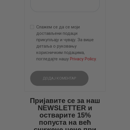
Слажем се да се моји
достављени подаци
прикупљају и чувају. За више
детаља о руковању
корисничким подацима,
погледајте нашу
Privacy Policy
.
Пријавите се за наш
NEWSLETTER и
остварите 15%
попуста на већ
снижене цене при