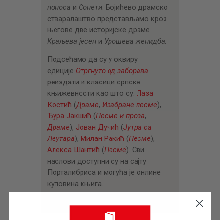
поноса
и
Сонети
. Бојићево драмско
стваралаштво представљамо кроз
његове две историјске драме
Краљева јесен
и
Урошева женидба
.
Подсећамо да су у оквиру
едиције
Отргнуто од заборава
реиздати и класици српске
књижевности као што су:
Лаза
Костић
(
Драме
,
Изабране песме
),
Ђура Јакшић
(
Песме и проза
,
Драме
),
Јован Дучић
(
Јутра са
Леутара
),
Милан Ракић
(
Песме
),
Алекса Шантић
(
Песме
). Сви
наслови доступни су на сајту
Порталибриса и могућа је онлине
куповина књига.