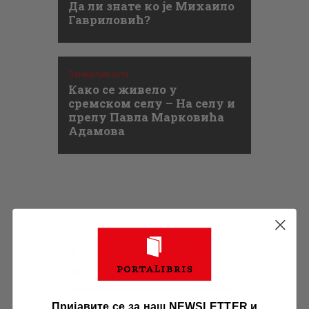
Да ли знате ко је Михаило
Гавриловић?
Занимљивости
Како се живело у
сремском селу – На селу и
прелу Павла Марковића
Адамова
Оставите ваш
коментар
Пријавите се за наш NEWSLETTER и