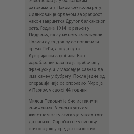
Учествовао је у балканским
ратовима и у Првом светском рату.
Одликован је орденом за храброст
након завршетка Другог балканског
рата. Године 1914. је рањен у
Подрињу, па су му ногу ампутирали.
Носили су га док су се повлачили
према Пећи, а онда су га
Аустријанци заробили. Као
заробљеник касније је пребачен у
Француску, а у Марсеју је сазнао да
има камен у бубрегу. После једне од
операција није се опоравио. Умро је
у Паризу, у својој 44. години.
Милош Перовић је био истакнути
књижевник. У свом кратком
животном веку стигао је много тога
да напише. Опробао се у писању
стихова још у средњошколским