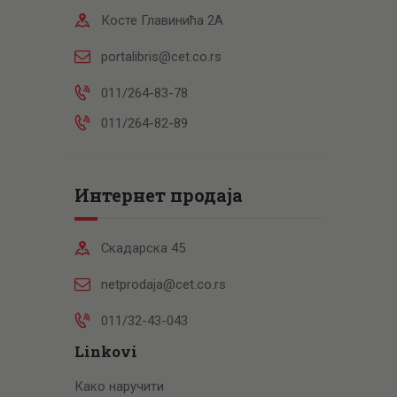
Косте Главинића 2А
portalibris@cet.co.rs
011/264-83-78
011/264-82-89
Интернет продаја
Скадарска 45
netprodaja@cet.co.rs
011/32-43-043
Linkovi
Како наручити