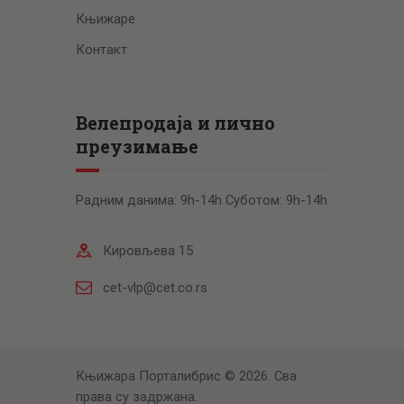
Књижаре
Контакт
Велепродаја и лично
преузимање
Радним данима: 9h-14h Суботом: 9h-14h
Кировљева 15
cet-vlp@cet.co.rs
Књижара Порталибрис © 2026. Сва
права су задржана.