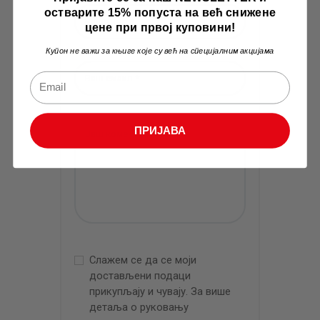
остварите 15% попуста на већ снижене
цене при првој куповини!
Купон не важи за књиге које су већ на специјалним акцијама
ПРИЈАВА
Слажем се да се моји
достављени подаци
прикупљају и чувају. За више
детаља о руковању