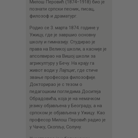
Милош Перовић (1874–1918) био је
познати српски песник, писац,
филозоф и драматург.
Родио се 3. марта 1874. године у
Ужицу, где је завршио основну
школу и гимназију. Студирао је
права на Великој школи, а касније је
апсолвирао на Вишој школи за
агрикултуру у Бечу. На крају га
живот води у Лајпциг, где стиче
звање професора филозофије.
Докторирао је с тезом о
педагошким погледима Доситеја
Обрадовића, која је на немачком
језику објављена у Београду, а на
српском је објављена у Ужицу. Као
професор Милош Перовић радио је
у Чачку, Скопљу, Солуну.