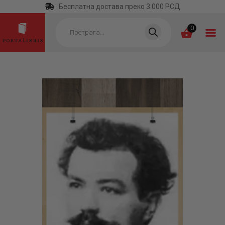
Бесплатна достава преко 3.000 РСД
Products
search
0
ПОЧЕТНА
КАТЕГОРИЈЕ
НАЈПРОДАВАНИЈЕ
НОВЕ КЊИГЕ
ОТРГНУТО ОД
ЗАБОРАВА
АУТОРИ
АКТУЕЛНОСТИ