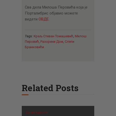
Сва дела Милоша Перовића која је
Порталибрис објавио можете
видети
ОВДЕ
.
Tags:
Краљ Стеван Томашевић
,
Милош
Перовић
,
Разорени Дом
,
Слепи
Бранковићи
Related Posts
Занимљивости