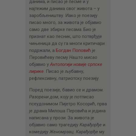
данима, и писао је песме и у
најтежим данима свог живота – у
заробљеништву. Иако је поезију
писао много, за живота је објавио
само две збирке песама. Био је
признат као песник, што потврђује
чињеница да су га многи критичари
подржали, а
Богдан Поповић
је
Перовићеву песму
Нашто мисао
објавио у
Антологији новије српске
лирике
. Писао је љубавну,
рефлексивну, патриотску поезију.
Поред поезије, бавио се и драмом.
Разорени дом
, коју је потписао
псеудонимом Пијетро Косорић, прва
је драма Милоша Перовића и једина
написана у прози. За живота је
објавио само трагедију
Карађорђе
и
комедију
Женомрзац
.
Карађорђе
му