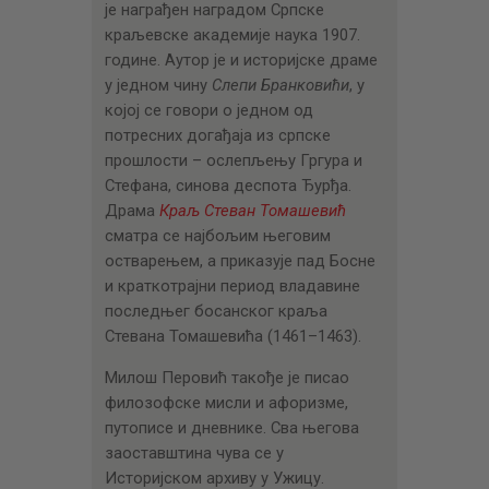
је награђен наградом Српске
краљевске академије наука 1907.
године. Аутор је и историјске драме
у једном чину
Слепи Бранковићи
, у
којој се говори о једном од
потресних догађаја из српске
прошлости – ослепљењу Гргура и
Стефана, синова деспота Ђурђа.
Драма
Краљ Стеван Томашевић
сматра се најбољим његовим
остварењем, а приказује пад Босне
и краткотрајни период владавине
последњег босанског краља
Стевана Томашевића (1461–1463).
Милош Перовић такође је писао
филозофске мисли и афоризме,
путописе и дневнике. Сва његова
заоставштина чува се у
Историјском архиву у Ужицу.