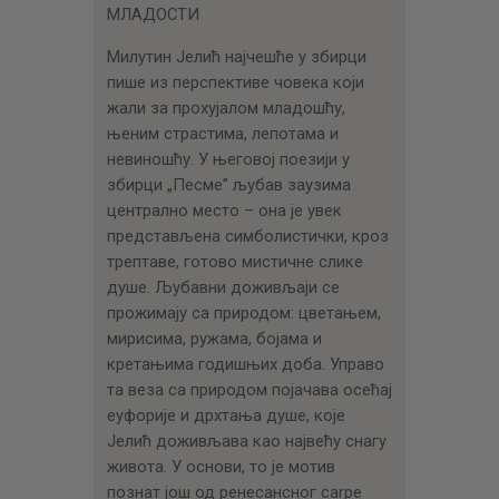
МЛАДОСТИ
Милутин Јелић најчешће у збирци
пише из перспективе човека који
жали за прохујалом младошћу,
њеним страстима, лепотама и
невиношћу. У његовој поезији у
збирци „Песме” љубав заузима
централно место – она је увек
представљена симболистички, кроз
трептаве, готово мистичне слике
душе. Љубавни доживљаји се
прожимају са природом: цветањем,
мирисима, ружама, бојама и
кретањима годишњих доба. Управо
та веза са природом појачава осећај
еуфорије и дрхтања душе, које
Јелић доживљава као највећу снагу
живота. У основи, то је мотив
познат још од ренесансног carpe