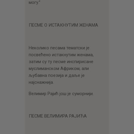
могу.”
ПЕСМЕ О ИСТАКНУТИМ ЖЕНАМА
Неколико песама тематски је
посвећено истакнутим женама,
затим су ту песме инспирисане
муслиманском Африком, али
љубавна поезија и даље је
најснажнија.
Велимир Рајић још је суморнији.
ПЕСМЕ ВЕЛИМИРА РАЈИЋА