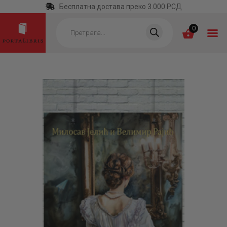
Бесплатна достава преко 3.000 РСД
Products
search
0
ПОЧЕТНА
КАТЕГОРИЈЕ
НАЈПРОДАВАНИЈЕ
НОВЕ КЊИГЕ
ОТРГНУТО ОД
ЗАБОРАВА
АУТОРИ
АКТУЕЛНОСТИ