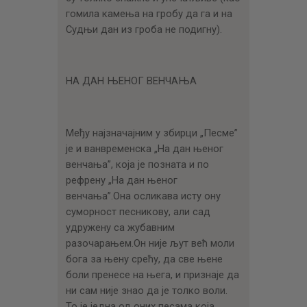
гомила камења на гробу да га и на
Судњи дан из гроба не подигну).
НА ДАН ЊЕНОГ ВЕНЧАЊА
Међу најзначајним у збирци „Песме”
је и ванвременска „На дан њеног
венчања”, која је позната и по
рефрену „На дан њеног
венчања”.Она осликава исту ону
суморност песникову, али сад
удружену са жубавним
разочарањем.Он није љут већ моли
бога за њену срећу, да све њене
боли пренесе на њега, и признаје да
ни сам није знао да је толко воли.
То је једна од оних песама која