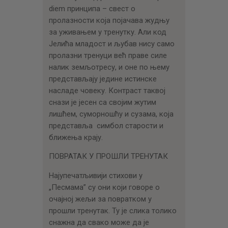
diem принципа – свест о
пролазности која појачава жудњу
за уживањем у тренутку. Али код
Јелића младост и љубав нису само
пролазни тренуци већ праве силе
налик земљотресу, и оне по њему
представљају једине истинске
насладе човеку. Контраст таквој
снази је јесен са својим жутим
лишћем, суморношћу и сузама, која
представља симбол старости и
ближења крају.
ПОВРАТАК У ПРОШЛИ ТРЕНУТАК
Најупечатљивији стихови у
„Песмама” су они који говоре о
очајној жељи за повратком у
прошли тренутак. Ту је слика толико
снажна да свако може да је