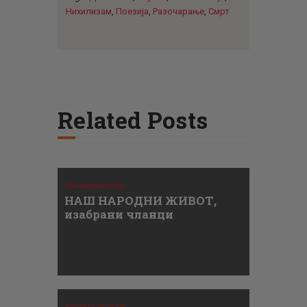
Нихилизам
,
Поезија
,
Разочарање
,
Смрт
Related Posts
Занимљивости
НАШ НАРОДНИ ЖИВОТ,
изабрани чланци