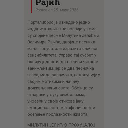
Рајић
Posted on 25. март 2026
Порталибрис је изнедрио једно
издање квалитетне поезије у коме
су спојене песме Милутина Јелића и
Велимира Рајића, двојице песника
мањег опуса, али изразито сличног
сензибилитета. Управо тај сусрет у
оквиру једног издања чини читање
занимљивим, јер се два песничка
гласа, мада различита, надопуњују у
својим мотивима и начину
доживљавања света. Обојица су
стварали у духу симболизма,
уносећи у своје стихове јаку
емоционалност, метафоричност и
осећање пролазности живота.
МИЛУТИН ЈЕЛИЋ О ПРОХУЈАЛОЈ