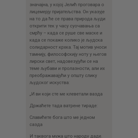
значајна, у којој Јелић проговара о
лицемерју пријатељства. Он указује
на то да ће се права природа људи
открити тек у часу суочавања са
смрћу – када се руше све маске и
када се покаже колико је људска
солидарност крхка. Тај мотив уноси
тамнију, философскију ноту у његов
лирски свет, надовезујући се на
теме љубави и пролазности, али их
преображавајући у општу слику
људског искуства:
„И ви који сте ме клеветали вазда
Држаћете тада ватрене тираде:
Славићете бога што ме једном
сазда
И таквога мужа што народу даде.