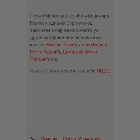
Песме Милосава Јелића и Велимира
Рајића у едицији Отргнуто од
заборава имају важно место уз
друге заборављене песнике као
што су
Никола Ђорић
,
Јосип Берса
,
Риста Одавић
,
Димитрије Мита
Поповић
итд.
Књигу Песме можете пронаћи
ОВДЕ.
Tags:
Домовина
,
Љубав
,
Меланхолија
,