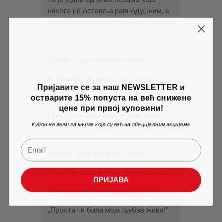
никога не оставља равнодушним, а
посебно се памте ови њени стихови:
Услиши ову молитву, о боже!
И душа ће ми мирно да почива;
Пријавите се за наш NEWSLETTER и
остварите 15% попуста на већ снижене
И шапутаће вечно, док год може:
цене при првој куповини!
Проста ти била моја љубав жива!
Купон не важи за књиге које су већ на специјалним акцијама
И онда када дође оно доба
У ком ће земља тело да ми скрива,
ПРИЈАВА
Чућеш и опет са дна мога гроба:
„Проста ти била моја љубав жива!“