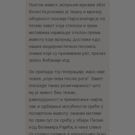
Његов живот, испуњем мукама због
болести,условио је тешку и мрачну
обојеност поезије.Најпознатији је по
песми завет која стилски и прма
мотивима најављује отклон према
животу који врхунац достиже кдо
наших модернистичких песника,
онима који су преживали рат, прелаз
преко Албаније итд.
Он припада тој генерацији, иако није
човек „који пева после рата”. Завет
показује такву резигнираност што
му је живот био тежак,
равнодушност и прихватање смрти,
чак и одбијање могућности среће у
посмртном животу: овакви мотиви
по први пут се срећу у збири Песме
код Велимира Рајића, и неке слике
су толико снажне и упечатљиве (као