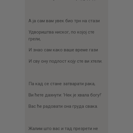
А ја сам вам увек био трн на стази
Удвориштва ниског, по којој сте
грели,
И знао сам како ваше време гази
И сву ону подлост коју сте ви хтели.
Па кад се стане затварати рака,
Ви ћете дахнути: ’Нек је хвала богу!’
Вас ће радовати она груда свака.
Жалим што вас и тад презрети не