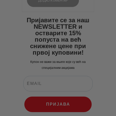
Пријавите се за наш
NEWSLETTER и
остварите 15%
попуста на већ
снижене цене при
првој куповини!
Купон не важи за књиге које су већ на
специјалним акцијама
ПРИЈАВА