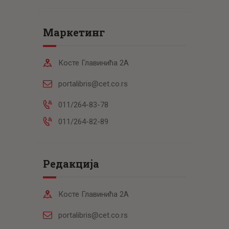
Маркетинг
Косте Главинића 2А
portalibris@cet.co.rs
011/264-83-78
011/264-82-89
Редакција
Косте Главинића 2А
portalibris@cet.co.rs