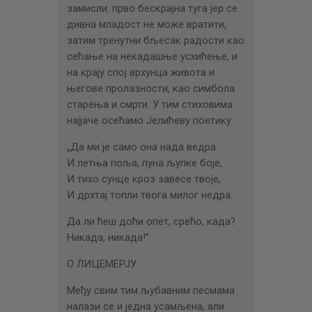
замисли: прво бескрајна туга јер се
дивна младост не може вратити,
затим тренутни бљесак радости као
сећање на некадашње усхићење, и
на крају спој врхунца живота и
његове пролазности, као симбола
старења и смрти. У тим стиховима
најјаче осећамо Јелићеву поетику:
„Да ми је само она нада ведра
И летња поља, пуна љупке боје,
И тихо сунце кроз завесе твоје,
И дрхтај топли твога милог недра.
Да ли ћеш доћи опет, срећо, када?
Никада, никада!”
О ЛИЦЕМЕРЈУ
Међу свим тим љубавним песмама
налази се и једна усамљена, али