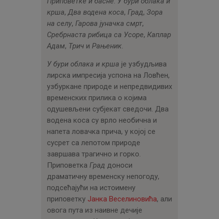
Приповетке и басне
:
У бури облака и
крша
,
Два водена коса
,
Град
,
Зора
на селу
,
Гарова јуначка смрт
,
Сребрнаста рибица са Усоре
,
Каплар
Адам
,
Трич
и
Рањеник
.
У бури облака и крша
је узбудљива
лирска импресија успона на Ловћен,
узбуркане природе и непредвидивих
временских прилика о којима
одушевљени субјекат сведочи. Два
водена коса су врло необична и
напета ловачка прича, у којој се
сусрет са лепотом природе
завршава трагично и горко.
Приповетка
Град
доноси
драматичну временску непогоду,
подсећајући на истоимену
приповетку
Јанка Веселиновића
, али
овога пута из наивне дечије