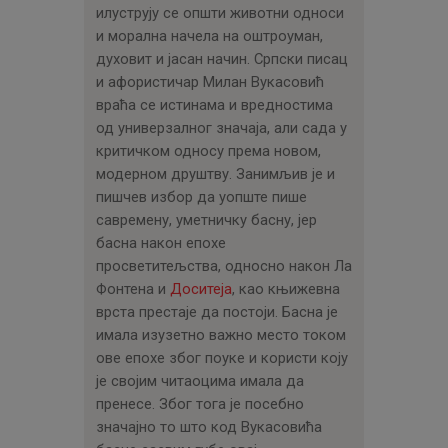
илуструју се општи животни односи
и морална начела на оштроуман,
духовит и јасан начин. Српски писац
и афористичар Милан Вукасовић
враћа се истинама и вредностима
од универзалног значаја, али сада у
критичком односу према новом,
модерном друштву. Занимљив је и
пишчев избор да уопште пише
савремену, уметничку басну, јер
басна након епохе
просветитељства, односно након Ла
Фонтена и
Доситеја
, као књижевна
врста престаје да постоји. Басна је
имала изузетно важно место током
ове епохе због поуке и користи коју
је својим читаоцима имала да
пренесе. Због тога је посебно
значајно то што код Вукасовића