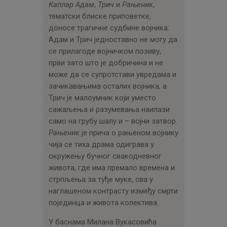
Каплар Адам
,
Трич
и
Рањеник
,
тематски блиске приповетке,
доносе трагичне судбине војника:
Адам и Трич једноставно не могу да
се прилагоде војничком позиву,
први зато што је добричина и не
може да се супротстави увредама и
зачикавањима осталих војника, а
Трич је малоумник који уместо
сажаљења и разумевања наилази
само на грубу шалу и – војни затвор.
Рањеник
је прича о рањеном војнику
чија се тиха драма одиграва у
окружењу бучног свакодневног
живота, где има премало времена и
стрпљења за туђе муке, сва у
наглашеном контрасту између смрти
појединца и живота колектива.
У баснама Милана Вукасовића