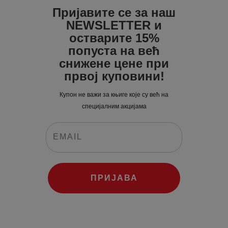
Пријавите се за наш
NEWSLETTER и
остварите 15%
попуста на већ
снижене цене при
првој куповини!
Купон не важи за књиге које су већ на
специјалним акцијама
ПРИЈАВА