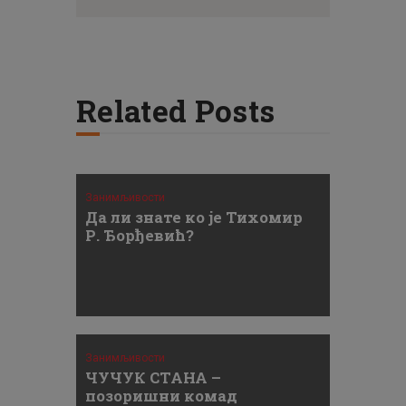
Related Posts
Занимљивости
Да ли знате ко је Тихомир
Р. Ђорђевић?
Занимљивости
ЧУЧУК СТАНА –
позоришни комад