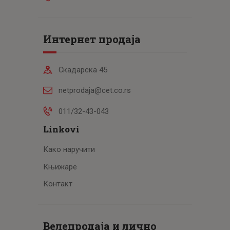
Интернет продаја
Скадарска 45
netprodaja@cet.co.rs
011/32-43-043
Linkovi
Како наручити
Књижаре
Контакт
Велепродаја и лично