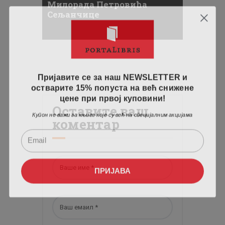
Милорада Петровића
Сељанчице
Пријавите се за наш NEWSLETTER и
остварите 15% попуста на већ снижене
цене при првој куповини!
Оставите ваш
Купон не важи за књиге које су већ на специјалним акцијама
коментар
ПРИЈАВА