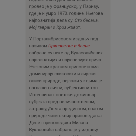
ЦЕНОВНИК
провео је у Француској, у Паризу,
ПИСМО
где је и умро 1970. године. Његова
најпознатија дела су:
Сто басана
,
Мој гавран
и
Кроз живот
.
У Порталибрисовом издању под
називом
Приповетке и басне
сабране су неке од Вукасовићевих
најпознатијих и најуспелијих прича.
Његовим кратким приповеткама
доминирају сликовити и лирски
описи природе, пејзажи у којима је
наглашен лични, субјективни тон.
Интензиван, поетски доживљај
субјекта пред величанственом,
затрашујућом а предивном, снагом
природе чини оквир приповедања.
Девет приповедака Милана
Вукасовића сабрано је у издању