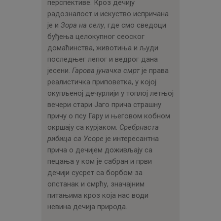
перспективе. Кроз дечију
радозналост и искуство испричана
је и
Зора на селу
, где смо сведоци
буђења целокупног сеоског
домаћинства, животиња и људи
последњег лепог и ведрог дана
јесени.
Гарова јуначка смрт
је права
реалистичка приповетка, у којој
окупљеној дечурлији у топлој летњој
вечери стари Јаго прича страшну
причу о псу Гару и његовом кобном
окршају са курјаком.
Сребрнаста
рибица са Усоре
је интересантна
прича о дечијем доживљају са
пецања у ком је сабран и први
дечији сусрет са борбом за
опстанак и смрћу, значајним
питањима кроз која нас води
невина дечија природа.