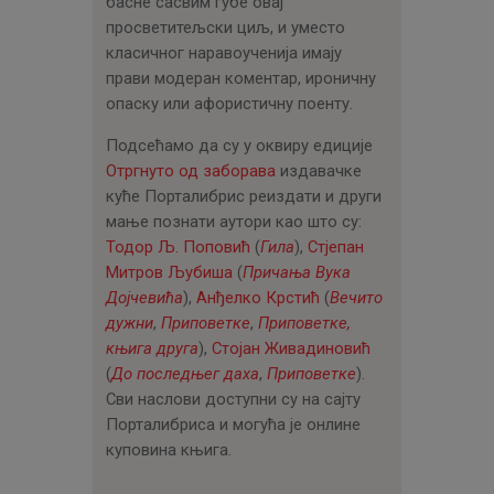
басне сасвим губе овај
просветитељски циљ, и уместо
класичног наравоученија имају
прави модеран коментар, ироничну
опаску или афористичну поенту.
Подсећамо да су у оквиру едиције
Отргнуто од заборава
издавачке
куће Порталибрис реиздати и други
мање познати аутори као што су:
Тодор Љ. Поповић
(
Гила
),
Стјепан
Митров Љубиша
(
Причања Вука
Дојчевића
),
Анђелко Крстић
(
Вечито
дужни
,
Приповетке
,
Приповетке,
књига друга
),
Стојан Живадиновић
(
До последњег даха
,
Приповетке
).
Сви наслови доступни су на сајту
Порталибриса и могућа је онлине
куповина књига.