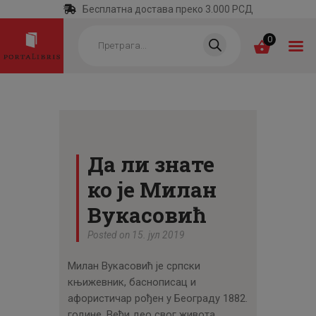
Бесплатна достава преко 3.000 РСД
Products
search
0
ПОЧЕТНА
КАТЕГОРИЈЕ
Да ли знате
НАЈПРОДАВАНИЈЕ
ко је Милан
НОВЕ КЊИГЕ
Вукасовић
ОТРГНУТО ОД
Posted on 15. јул 2019
ЗАБОРАВА
Милан Вукасовић је српски
АУТОРИ
књижевник, баснописац и
АКТУЕЛНОСТИ
афористичар рођен у Београду 1882.
године. Већи део свог живота