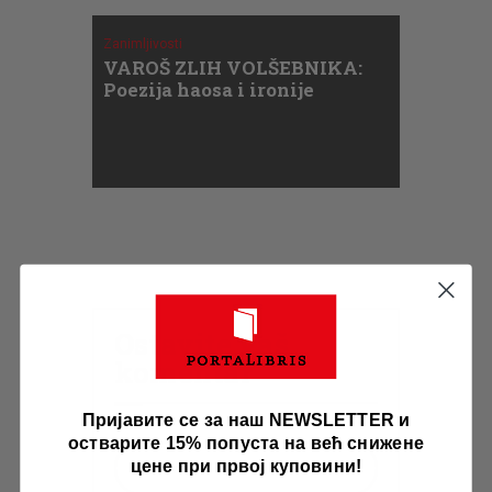
Zanimljivosti
VAROŠ ZLIH VOLŠEBNIKA:
Poezija haosa i ironije
Ostavite vaš
komentar
Пријавите се за наш NEWSLETTER и
остварите 15% попуста на већ снижене
цене при првој куповини!