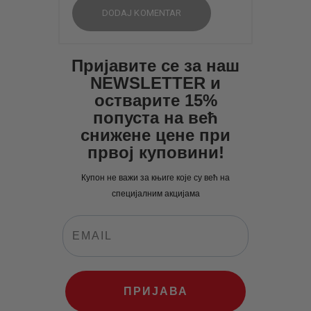
Пријавите се за наш
NEWSLETTER и
остварите 15%
попуста на већ
снижене цене при
првој куповини!
Купон не важи за књиге које су већ на
специјалним акцијама
ПРИЈАВА