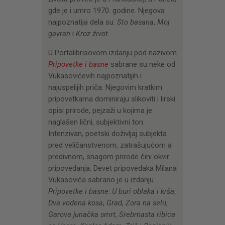
CENOVNIK
gde je i umro 1970. godine. Njegova
PISMO
najpoznatija dela su:
Sto basana
,
Moj
gavran
i
Kroz život
.
U Portalibrisovom izdanju pod nazivom
Pripovetke i basne
sabrane su neke od
Vukasovićevih najpoznatijih i
najuspelijih priča. Njegovim kratkim
pripovetkama dominiraju slikoviti i lirski
opisi prirode, pejzaži u kojima je
naglašen lični, subjektivni ton.
Intenzivan, poetski doživljaj subjekta
pred veličanstvenom, zatrašujućom a
predivnom, snagom prirode čini okvir
pripovedanja. Devet pripovedaka Milana
Vukasovića sabrano je u izdanju
Pripovetke i basne
:
U buri oblaka i krša
,
Dva vodena kosa
,
Grad
,
Zora na selu
,
Garova junačka smrt
,
Srebrnasta ribica