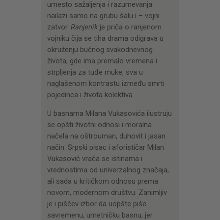
umesto sažaljenja i razumevanja
nailazi samo na grubu šalu i – vojni
zatvor.
Ranjenik
je priča o ranjenom
vojniku čija se tiha drama odigrava u
okruženju bučnog svakodnevnog
života, gde ima premalo vremena i
strpljenja za tuđe muke, sva u
naglašenom kontrastu između smrti
pojedinca i života kolektiva.
U basnama Milana Vukasovića ilustruju
se opšti životni odnosi i moralna
načela na oštrouman, duhovit i jasan
način. Srpski pisac i aforističar Milan
Vukasović vraća se istinama i
vrednostima od univerzalnog značaja,
ali sada u kritičkom odnosu prema
novom, modernom društvu. Zanimljiv
je i piščev izbor da uopšte piše
savremenu, umetničku basnu, jer