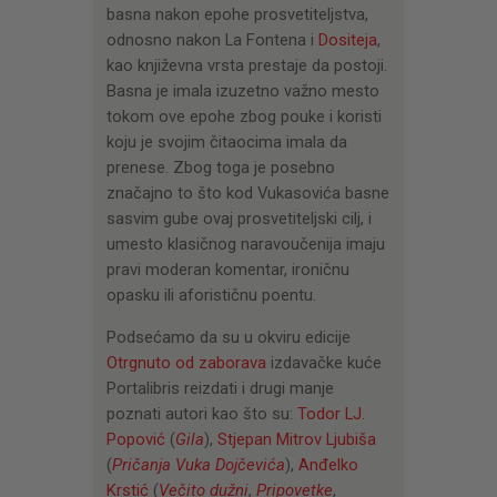
basna nakon epohe prosvetiteljstva,
odnosno nakon La Fontena i
Dositeja
,
kao književna vrsta prestaje da postoji.
Basna je imala izuzetno važno mesto
tokom ove epohe zbog pouke i koristi
koju je svojim čitaocima imala da
prenese. Zbog toga je posebno
značajno to što kod Vukasovića basne
sasvim gube ovaj prosvetiteljski cilj, i
umesto klasičnog naravoučenija imaju
pravi moderan komentar, ironičnu
opasku ili aforističnu poentu.
Podsećamo da su u okviru edicije
Otrgnuto od zaborava
izdavačke kuće
Portalibris reizdati i drugi manje
poznati autori kao što su:
Todor LJ.
Popović
(
Gila
),
Stjepan Mitrov Ljubiša
(
Pričanja Vuka Dojčevića
),
Anđelko
Krstić
(
Večito dužni
,
Pripovetke
,