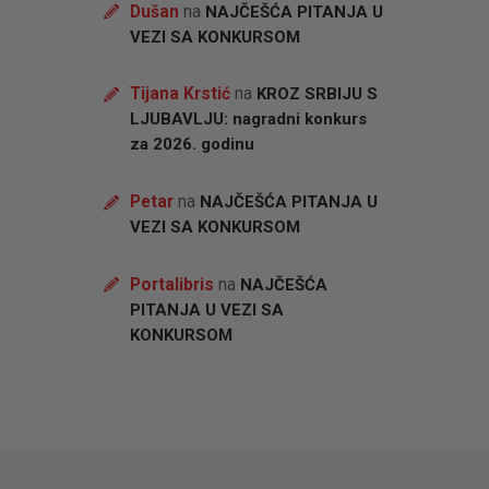
Dušan
na
NAJČEŠĆA PITANJA U
VEZI SA KONKURSOM
Tijana Krstić
na
KROZ SRBIJU S
LJUBAVLJU: nagradni konkurs
za 2026. godinu
Petar
na
NAJČEŠĆA PITANJA U
VEZI SA KONKURSOM
Portalibris
na
NAJČEŠĆA
PITANJA U VEZI SA
KONKURSOM