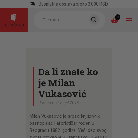
Besplatna dostava preko 3.000 RSD
Products
search
0
POČETNA
KATEGORIJE
Da li znate ko
NAJPRODAVANIJE
je Milan
NOVE KNJIGE
Vukasović
OTRGNUTO OD
Posted on 15. jul 2019
ZABORAVA
Milan Vukasović je srpski književnik,
AUTORI
basnopisac i aforističar rođen u
AKTUELNOSTI
Beogradu 1882. godine. Veći deo svog
života proveo je u Francuskoj, u Parizu,