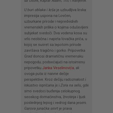
sa Usore
,
Kaplar Adam
,
Trič
i
Ranjenik
.
U buri oblaka i krša
je uzbudljiva lirska
impresija uspona na Lovćen,
uzburkane prirode i nepredvidivih
vremenskih prilika o kojima oduševljeni
subjekat svedoči. Dva vodena kosa su
vrlo neobična i napeta lovačka priča, u
kojoj se susret sa lepotom prirode
završava tragično i gorko. Pripovetka
Grad
donosi dramatičnu vremensku
nepogodu, podsećajući na istoimenu
pripovetku
Janka Veselinovića
, ali
ovoga puta iz naivne dečije
perspektive. Kroz dečiju radoznalost i
iskustvo ispričana je i
Zora na selu
, gde
smo svedoci buđenja celokupnog
seoskog domaćinstva, životinja i ljudi
poslednjeg lepog i vedrog dana jeseni.
Garova junačka smrt
je prava