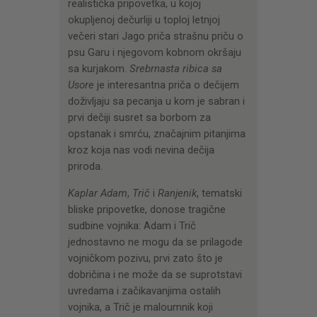
realistička pripovetka, u kojoj
okupljenoj dečurliji u toploj letnjoj
večeri stari Jago priča strašnu priču o
psu Garu i njegovom kobnom okršaju
sa kurjakom.
Srebrnasta ribica sa
Usore
je interesantna priča o dečijem
doživljaju sa pecanja u kom je sabran i
prvi dečiji susret sa borbom za
opstanak i smrću, značajnim pitanjima
kroz koja nas vodi nevina dečija
priroda.
Kaplar Adam
,
Trič
i
Ranjenik
, tematski
bliske pripovetke, donose tragične
sudbine vojnika: Adam i Trič
jednostavno ne mogu da se prilagode
vojničkom pozivu, prvi zato što je
dobričina i ne može da se suprotstavi
uvredama i začikavanjima ostalih
vojnika, a Trič je maloumnik koji