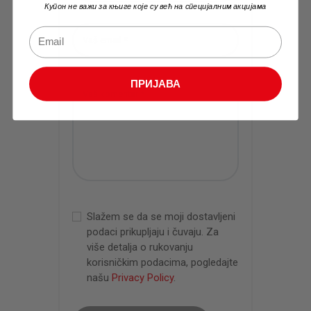
Купон не важи за књиге које су већ на специјалним акцијама
ПРИЈАВА
Slažem se da se moji dostavljeni
podaci prikupljaju i čuvaju. Za
više detalja o rukovanju
korisničkim podacima, pogledajte
našu
Privacy Policy
.