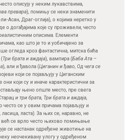
често описују у неким лукавствима,
ова превара
), помињу се неки знаменити
и-Асан, Драг-оглија), о којима неретко у
е о догађајима које су проживели, често
 реалистичним описима. Елементи
чама, као што је то и уобичајено за
ше огледа кроз фантастична, митска бића
 (
Три брата и аждаја
), вампира (
Баба Ата –
на
), али и ђавола (
Циганин и ђаво
,
Од чега се
Бројеви који се појављују у
Циганским
е они који су и иначе карактеристични за
стављају њено опште место, пре свега
Старац и три брата
,
Три брата и аждаја
,
ло често се у овим причама појављују и
асица, ласта). За њих се, наравно, не
, већ се врло често њихово помињање
сује се настанак одређене животиње на
 неку неочекивану улогу у одређеном