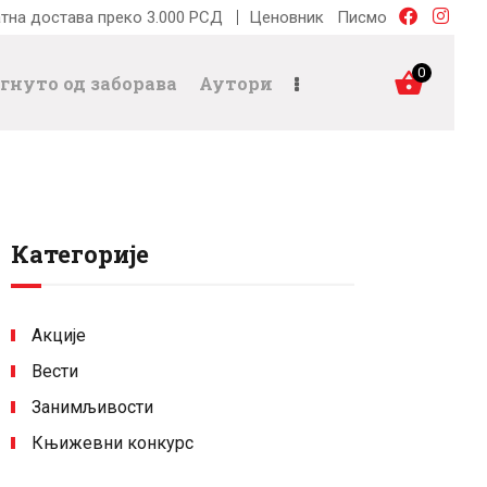
тна достава преко 3.000 РСД
Ценовник
Писмо
0
гнуто од заборава
Аутори
Категорије
Акције
Вести
Занимљивости
Књижевни конкурс