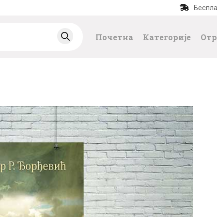
Беспла
ПОЧЕТНА
Почетна
Категорије
Отр
КАТЕГОРИЈЕ
НАЈПРОДАВАНИЈ
Е
НОВЕ КЊИГЕ
ОТРГНУТО ОД
ЗАБОРАВА
АУТОРИ