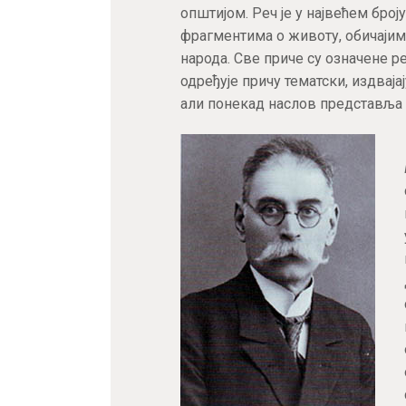
општијом. Реч је у највећем број
фрагментима о животу, обичаји
народа. Све приче су означене р
одређује причу тематски, издваја
али понекад наслов представља и