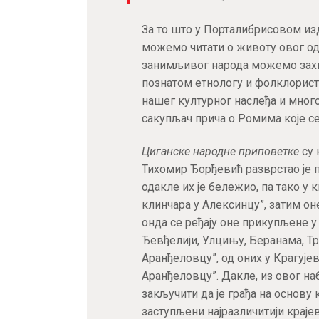
За то што у Порталибрисовом и
можемо читати о животу овог од
занимљивог народа можемо зах
познатом етнологу и фолклорист
нашег културног наслеђа и много 
сакупљач прича о Ромима које се
Циганске народне приповетке
су 
Тихомир Ђорђевић разврстао је п
одакле их је бележио, па тако у к
клинчара у Алексинцу”, затим оне
онда се ређају оне прикупљене 
Ђевђелији, Улцињу, Беранама, Тр
Аранђеловцу”, од оних у Крагује
Аранђеловцу”. Дакле, из овог н
закључити да је грађа на основу к
заступљени најразличитији крајев