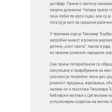
догађају. Прича о ласти је занимљ
својом дужином. Читава прича гл
па је побегла кроз оџак, али су је
тога јој је реп на средини расечен
У причама које је Тихомир Ђорђе
загробни живот и ромска верова
дотичу „оног света”, пакла и рај
из призме ромских народних ве
Све приче поткрепљене су обја
сакупљача и приређивача на мест
уколико је потребно неки део д
ромског предања, веровања, обича
налазе се и текстови Тихомира Ђ
библијски мотиви у
Циганским н
уопштенијим освртом на мотив п