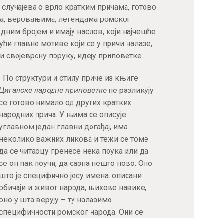
у случајева о врло кратким причама, готово
ма, веровањима, легендама ромског
едним бројем и имају наслов, који најчешће
јући главне мотиве који се у причи налазе,
 својеврсну поруку, идеју приповетке.
По структури и стилу приче из књиге
Циганске народне приповетке
не разликују
се готово нимало од других кратких
народних прича. У њима се описује
углавном један главни догађај, има
неколико важних ликова и тежи се томе
да се читаоцу пренесе нека поука или да
се он пак поучи, да сазна нешто ново. Оно
што је специфично јесу имена, описани
обичаји и живот народа, њихове навике,
оно у шта верују – ту налазимо
специфичности ромског народа. Они се