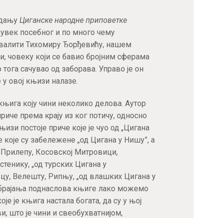
здању
Циганске народне приповетке
увек посебног и по много чему
валити Тихомиру Ђорђевићу, нашем
и, човеку који се бавио бројним сферама
тога сачувао од заборава. Управо је он
 у овој књизи налазе.
књига коју чини неколико делова. Аутор
риче према крају из ког потичу, односно
њизи постоје приче које је чуо од „Цигана
 које су забележене „од Цигана у Нишу”, а
у Прилепу, Косовској Митровици,
стенику, „од турских Цигана у
вцу, Велешту, Рипњу, „од влашких Цигана у
абрајања поднаслова књиге лако можемо
оје је књига настала богата, да су у њој
и, што је чини и свеобухватнијом,