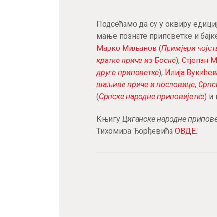
Подсећамо да су у оквиру едици
мање познате приповетке и бајк
Марко Миљанов
(
Примјери чојст
кратке приче из Босне
),
Стјепан 
друге приповетке
),
Илија Вукиће
шаљиве приче и пословице
,
Српск
(
Српске народне приповијетке
) и
Књигу
Циганске народне припов
Тихомира Ђорђевића
ОВДЕ
.