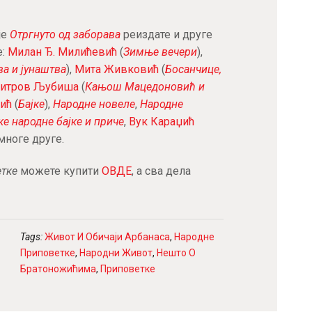
је
Отргнуто од заборава
реиздате и друге
е:
Милан Ђ. Милићевић
(
Зимње вечери
),
ва и јунаштва
),
Мита Живковић
(
Босанчице,
Митров Љубиша
(
Кањош Мацедоновић и
вић
(
Бајке
),
Народне новеле
,
Народне
е народне бајке и приче
,
Вук Караџић
 многе друге.
етке
можете купити
ОВДЕ
, а сва дела
Tags:
Живот И Обичаји Арбанаса
,
Народне
Приповетке
,
Народни Живот
,
Нешто О
Братоножићима
,
Приповетке