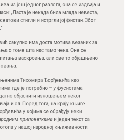
ива из још једног разлога, она се издваја и
аси: „Ласта је некада била млада невеста,
 сватови стигли и истргли јој фистан. Због
.”
вић сакупио има доста мотива везаних за
ња о томе шта нас тамо чека. Оне се
а, питања васкрсења, али све то објашњено
ровања.
шњенима Тихомира Ђорђевића као
има где је потребно – у фуснотама
одатно објаснити изношењем неког
ја и сл. Поред тога, на крају књиге
орђевића у којима се обрађују неки
ародним приповеткама
и један текст са
отопа у нашој народној књижевности.