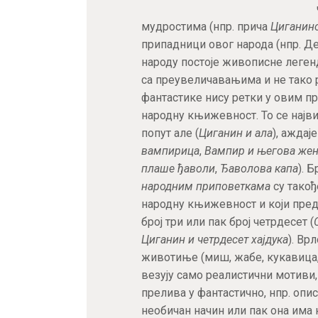
мудростима (нпр. прича
Циганин
припадници овог народа (нпр. Дел
народу постоје живописне легенд
са преувеличавањима и не тако
фантастике нису ретки у овим при
народну књижевност. То се најви
попут але (
Циганин и ала
), аждаје
вампирица
,
Вампир и његова же
плаше ђаволи
,
Ђаволова капа
). 
народним приповеткама
су такођ
народну књижевност и који пред
број три или пак број четрдесет (
Циганин и четрдесет хајдука
). Вр
животиње (миш, жабе, кукавица, л
везују само реалистични мотиви
прелива у фантастично, нпр. опи
необичан начин или пак она има