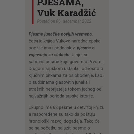
PJESAMA,
Vuk Karadžić
Posted on 06. decembar 2022
Pjesme junačke novijih vremena
,
četvrta knjiga Vukove narodne epske
poezije ima i podnaslov:
pjesme o
vojevanju za slobodu
.
U njoj su
sabrane pesme koje govore o Prvom i
Drugom srpskom ustanku, odnosno o
ključnim bitkama za oslobođenje, kao i
o sudbinama glasovitih junaka i
strašnih neprijatelja tokom jednog od
najvažnijih perioda srpske istorije.
Ukupno ima 62 pesme u četvrtoj knjizi,
a raspoređene su tako da poštuju
hronološki razvoj događaja. Tako će
se na početku nalaziti pesme o