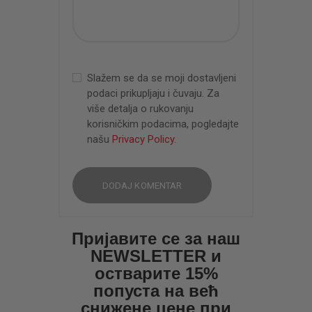
Slažem se da se moji dostavljeni
podaci prikupljaju i čuvaju. Za
više detalja o rukovanju
korisničkim podacima, pogledajte
našu
Privacy Policy
.
Пријавите се за наш
NEWSLETTER и
остварите 15%
попуста на већ
снижене цене при