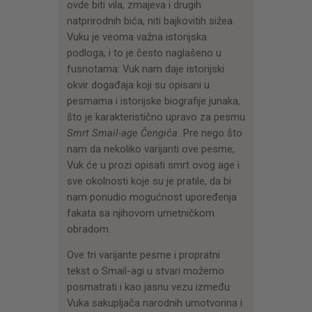
ovde biti vila, zmajeva i drugih
natprirodnih bića, niti bajkovitih sižea.
Vuku je veoma važna istorijska
podloga, i to je često naglašeno u
fusnotama: Vuk nam daje istorijski
okvir događaja koji su opisani u
pesmama i istorijske biografije junaka,
što je karakteristično upravo za pesmu
Smrt Smail-age Čengića.
Pre nego što
nam da nekoliko varijanti ove pesme,
Vuk će u prozi opisati smrt ovog age i
sve okolnosti koje su je pratile, da bi
nam ponudio mogućnost upoređenja
fakata sa njihovom umetničkom
obradom.
Ove tri varijante pesme i propratni
tekst o Smail-agi u stvari možemo
posmatrati i kao jasnu vezu između
Vuka sakupljača narodnih umotvorina i