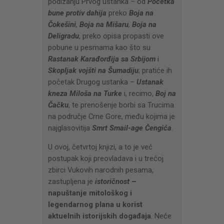
podizanju Prvog ustanka – od
Početka
bune protiv dahija
preko
Boja na
Čokešini
,
Boja na Mišaru
,
Boja na
Deligradu
, preko opisa propasti ove
pobune u pesmama kao što su
Rastanak Karađorđija sa Srbijom
i
Skopljak vojšti na Šumadiju
; pratiće ih
početak Drugog ustanka –
Ustanak
kneza Miloša na Turke
i, recimo,
Boj na
Čačku
, te prenošenje borbi sa Trucima
na područje Crne Gore, među kojima je
najglasovitija
Smrt Smail-age Čengića
.
U ovoj, četvrtoj knjizi, a to je već
postupak koji preovladava i u trećoj
zbirci Vukovih narodnih pesama,
zastupljena je
istoričnost
–
napuštanje mitološkog i
legendarnog plana u korist
aktuelnih istorijskih događaja
. Neće