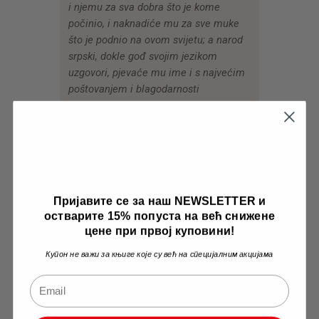
i njemu za sva dobra što je kome
počinio, i naknadiće mu za sve muke
što je podnio na ovom svijetu; a narod
srpski, dokle gođ svojim jezikom
uzgovori, pjevaće mu ime i s najvećim
poštovanjem i blagodarnosti
opominjaće ga se.
Dakle, četvrta knjiga Vukovih narodnih
pesama prati istorijske događaje Prvog
i Drugog srpskog ustanka, odnosno
posvećena je najznačajnijim istorijskim
ličnostima – Karađorđu i Milošu
Пријавите се за наш NEWSLETTER и
Obrenoviću, te Stojanu Čupiću, Pop
остварите 15% попуста на већ снижене
цене при првој куповини!
Luki, Lazaru Mutapu, Ivanu Kneževiću,
braći Nedić i mnogim drugim.
Купон не важи за књиге које су већ на специјалним акцијама
Portalibris je objavio i druge zanimljive
knjige koje se odnose na našu narodnu
književnost:
Jaša Prodanović