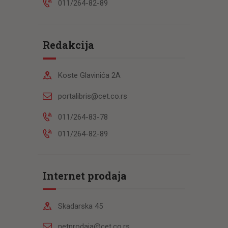
011/264-82-89
Redakcija
Koste Glavinića 2A
portalibris@cet.co.rs
011/264-83-78
011/264-82-89
Internet prodaja
Skadarska 45
netprodaja@cet.co.rs