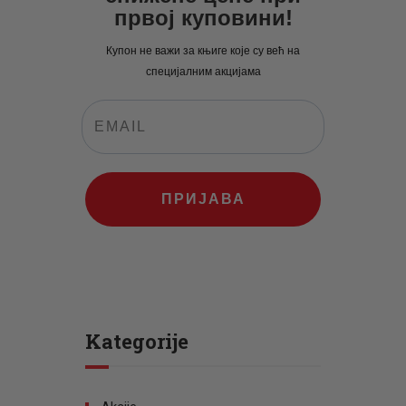
првој куповини!
Купон не важи за књиге које су већ на
специјалним акцијама
ПРИЈАВА
Kategorije