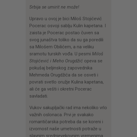
Srbija se umirit ne može!
Upravo u ovoj je bici Miloš Stojićević
Pocerac osvoji sablju Kulin kapetana. I
zaista je Pocerac postao čuven sa
svog junaštva toliko da su ga poredili
sa Milošem Obilićem, a na veliku
sramotu turskih vođa. U pesmi
Miloš
Stojićević i Meho Orugdžić
opeva se
pokušaj beljinskog zapovednika
Mehmeda Orugdžića da se osveti i
povrati svetlo oružje Kulina kapetana,
ali će ga vešti i okretni Pocerac
savladati.
Vukov sakupljački rad ima nekoliko vrlo
važnih oslonaca. Prvi je svakako
romantičarska potreba da se koreni i
izvornost naše umetnosti potraže u
slavnim srednjevekovnim vremenima.