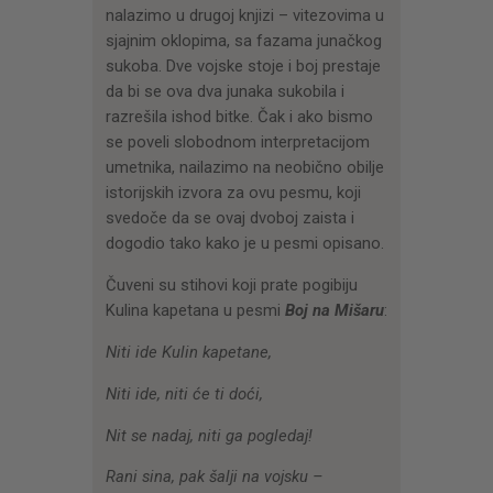
nalazimo u drugoj knjizi – vitezovima u
sjajnim oklopima, sa fazama junačkog
sukoba. Dve vojske stoje i boj prestaje
da bi se ova dva junaka sukobila i
razrešila ishod bitke. Čak i ako bismo
se poveli slobodnom interpretacijom
umetnika, nailazimo na neobično obilje
istorijskih izvora za ovu pesmu, koji
svedoče da se ovaj dvoboj zaista i
dogodio tako kako je u pesmi opisano.
Čuveni su stihovi koji prate pogibiju
Kulina kapetana u pesmi
Boj na Mišaru
:
Niti ide Kulin kapetane,
Niti ide, niti će ti doći,
Nit se nadaj, niti ga pogledaj!
Rani sina, pak šalji na vojsku –