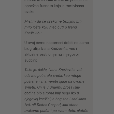
opsežna fusnota koja je motivisana
ovako:
Mislim da će svakome Srbljinu biti
milo jošte koju riječ čuti o Ivanu
Kneževiću.
U ovoj ćemo napomeni dobiti ne samo
biografiju Ivana Kneževića, već i
aktuelne vesti o njemu i njegovoj
sudbini:
Tako je, dakle, Ivana Kneževića već
odavno poćerala sreća, kao mloge
poštene i znamenite ljude na ovome
svijetu. On je u Srijemu prošavšije
godina bio siromašniji nego iko u
njegovoj knežini; a bog zna i sad kako
živi; ali Ristos Gospod, kad stane
svakome plaćati po svom đelu, platiće