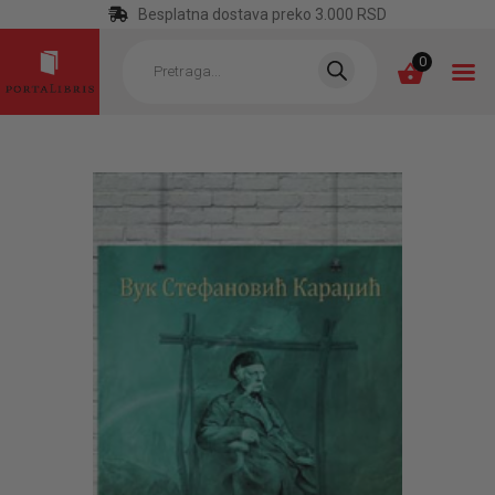
Besplatna dostava preko 3.000 RSD
Products
search
0
POČETNA
KATEGORIJE
NAJPRODAVANIJE
NOVE KNJIGE
OTRGNUTO OD
ZABORAVA
AUTORI
AKTUELNOSTI