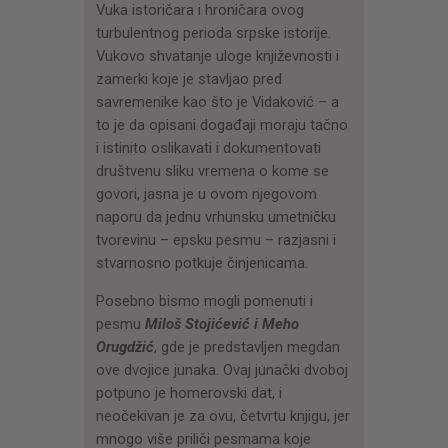
Vuka istoričara i hroničara ovog
turbulentnog perioda srpske istorije.
Vukovo shvatanje uloge književnosti i
zamerki koje je stavljao pred
savremenike kao što je Vidaković – a
to je da opisani događaji moraju tačno
i istinito oslikavati i dokumentovati
društvenu sliku vremena o kome se
govori, jasna je u ovom njegovom
naporu da jednu vrhunsku umetničku
tvorevinu – epsku pesmu – razjasni i
stvarnosno potkuje činjenicama.
Posebno bismo mogli pomenuti i
pesmu
Miloš Stojićević i Meho
Orugdžić
, gde je predstavljen megdan
ove dvojice junaka. Ovaj junački dvoboj
potpuno je homerovski dat, i
neočekivan je za ovu, četvrtu knjigu, jer
mnogo više priliči pesmama koje