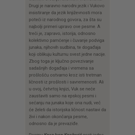
Drugi je naravno narodni jezik i Vukovo
insistiranje da jezik književnosti mora
poteći iz narodnog govora, za šta su
najbolji primeri upravo ove pesme. A
treći je, zapravo, istorija, odnosno
kolektivno pamćenje i čuvanje podviga
junaka, njihovih sudbina, te događaja
koji oblikuju kulturnu svest jedne nacije.
Zbog toga je ključno povezivanje
sadašnjih događaja i vremena sa
prošlošću ostvarno kroz isti tretman
ličnosti iz prošlosti i savremenosti. Ali
u ovoj, četvrtoj knjizi, Vuk se neće
zaustaviti samo na epskoj pesmi i
sećanju na junaka koje ona nudi, već
će želeti da istorijska ličnost nastavi da
živi i nakon okončanja pesme,
odnosno da je prevaziđe.
Pesmu
Knez Ivan Knežević
prati jedna