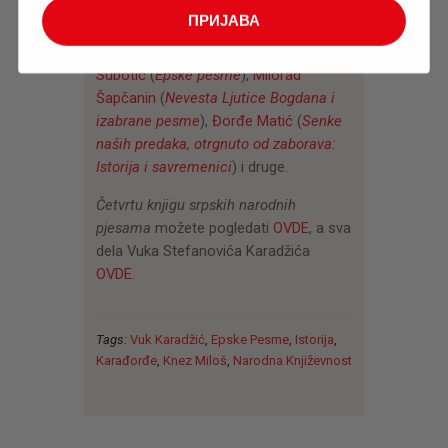
(
Antologija narodne poezije
,
Naša
ПРИЈАВА
narodna književnost
),
Sreten Stojković
(
Lazarica ili Boj na Kosovu
),
Jovan
Subotić
(
Epske pesme
),
Milorad
Šapčanin
(
Nevesta Ljutice Bogdana i
izabrane pesme
),
Đorđe Matić
(
Senke
naših predaka, otrgnuto od zaborava:
Istorija i savremenici
) i druge.
Četvrtu knjigu srpskih narodnih
pjesama
možete pogledati
OVDE
, a sva
dela Vuka Stefanovića Karadžića
OVDE
.
Tags:
Vuk Karadžić
,
Epske Pesme
,
Istorija
,
Karađorđe
,
Knez Miloš
,
Narodna Književnost