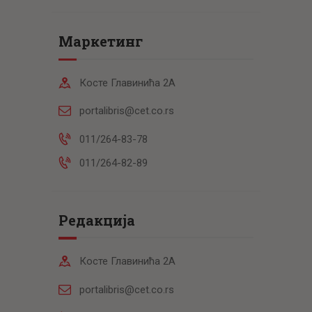
Маркетинг
Косте Главинића 2А
portalibris@cet.co.rs
011/264-83-78
011/264-82-89
Редакција
Косте Главинића 2А
portalibris@cet.co.rs