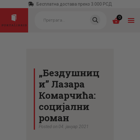
Бесплатна достава преко 3.000 РСД
Products
search
0
ПОЧЕТНА
КАТЕГОРИЈЕ
„Бездушниц
НАЈПРОДАВАНИЈЕ
и” Лазара
НОВЕ КЊИГЕ
Комарчића:
ОТРГНУТО ОД
социјални
ЗАБОРАВА
роман
АУТОРИ
Posted on 04. јануар 2021
АКТУЕЛНОСТИ