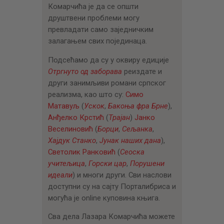
Комарчића је да се општи
друштвени проблеми могу
превладати само заједничким
залагањем свих појединаца.
Подсећамо да су у оквиру едиције
Отргнуто од заборава
реиздате и
други занимљиви романи српског
реализма, као што су:
Симо
Матавуљ
(
Ускок
,
Бакоња фра Брне
),
Анђелко Крстић
(
Трајан
)
Јанко
Веселиновић
(
Борци
,
Сељанка
,
Хајдук Станко
,
Јунак наших дана
),
Светолик Ранковић
(
Сеоска
учитељица
,
Горски цар
,
Порушени
идеали
) и многи други. Сви наслови
доступни су на сајту Порталибриса и
могућа је online куповина књига.
Сва дела Лазара Комарчића можете