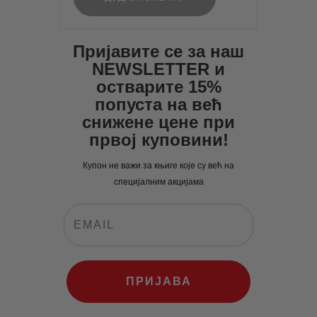
Пријавите се за наш
NEWSLETTER и
остварите 15%
попуста на већ
снижене цене при
првој куповини!
Купон не важи за књиге које су већ на
специјалним акцијама
ПРИЈАВА