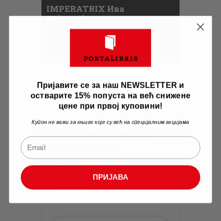
IMPERATRIX Ива
Војновића
Пријавите се за наш NEWSLETTER и
остварите 15% попуста на већ снижене
цене при првој куповини!
Купон не важи за књиге које су већ на специјалним акцијама
Оставите ваш
коментар
ПРИЈАВА