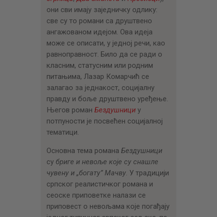
они сви имају заједничку одлику:
све су то романи са друштвено
ангажованом идејом. Ова идеја
може се описати, у једној речи, као
равноправност. Било да се ради о
класним, статусним или родним
питањима, Лазар Комарчић се
залагао за једнакост, социјалну
правду и боље друштвено уређење.
Његов роман
Бездушници
у
потпуности је посвећен социјалној
тематици.
Основна тема романа
Бездушници
су
бриге и невоље које су снашле
чувену и „богату” Мачву
. У традицији
српског реалистичког романа и
сеоске приповетке налази се
приповест о невољама које погађају