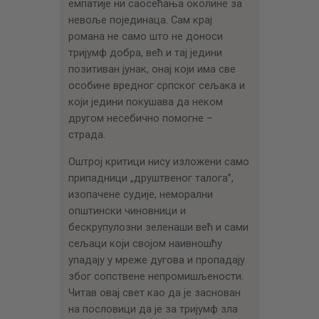
емпатије ни саосећања околине за
невоље појединаца. Сам крај
романа не само што не доноси
тријумф добра, већ и тај једини
позитиван јунак, онај који има све
особине вредног српског сељака и
који једини покушава да неком
другом несебично помогне –
страда.
Оштрој критици нису изложени само
припадници „друштвеног талога”,
изопачене судије, неморални
општински чиновници и
бескрупулозни зеленаши већ и сами
сељаци који својом наивношћу
упадају у мреже дугова и пропадају
због сопствене непромишљености.
Читав овај свет као да је заснован
на пословици да је за тријумф зла