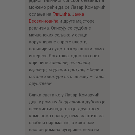
једног типичног српског сељака, па
можемо рећи да се Лазар Комарчић
ослања на
Глишића
,
Јанка
Веселиновића
и друге мајсторе
реализма. Описују се судбине
мачванских сељака у сенци
корумпиране спреге власти,
полиције и судства која штити само
интересе богаташа, односно свет
који чине
каишари, зеленаши,
изјелице, подлаци, протуве, жбири и
остале креатуре што се зову – талог
друштвени
.
Слика света коју Лазар Комарчић
даје у роману
Бездушници
дубоко је
песимистична, јер то је друштво у
коме нема правде, нема заштите за
слабе и сиромашне, а како сам
наслов романа сугерише, нема ни