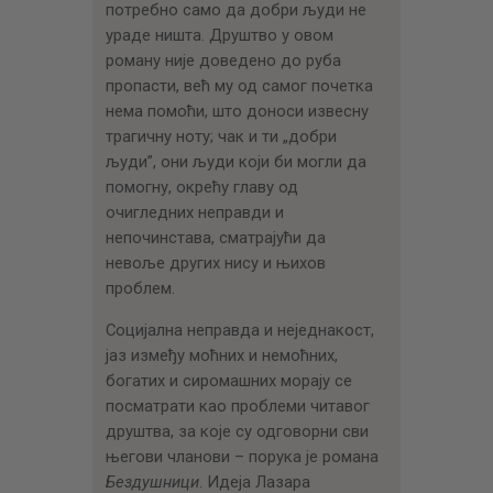
потребно само да добри људи не
ураде ништа. Друштво у овом
роману није доведено до руба
пропасти, већ му од самог почетка
нема помоћи, што доноси извесну
трагичну ноту; чак и ти „добри
људи”, они људи који би могли да
помогну, окрећу главу од
очигледних неправди и
непочинстава, сматрајући да
невоље других нису и њихов
проблем.
Социјална неправда и неједнакост,
јаз између моћних и немоћних,
богатих и сиромашних морају се
посматрати као проблеми читавог
друштва, за које су одговорни сви
његови чланови – порука је романа
Бездушници
. Идеја Лазара