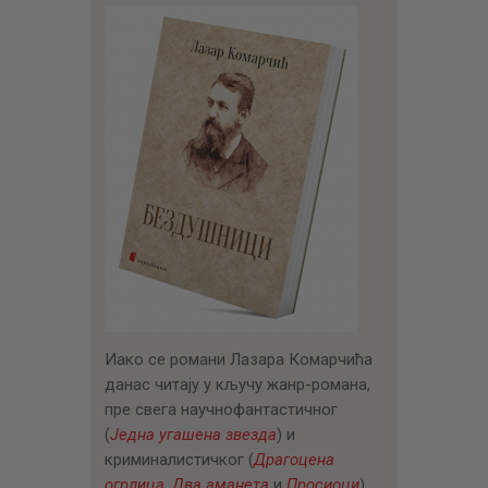
ЦЕНОВНИК
ПИСМО
Иако се романи Лазара Комарчића
данас читају у кључу жанр-романа,
пре свега научнофантастичног
(
Једна угашена звезда
) и
криминалистичког (
Драгоцена
огрлица
,
Два аманета
и
Просиоци
),