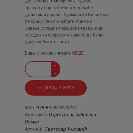
дангубичку атмосферу у једном
тренутку пореметиће и уздрмаће
долазак извесног Кузмана из Беча, чије
ће присуство посвађати Аћима и
Јована, угледне чар­шијске газде, који
заједно са супругама зажеле да ћерке
удају за богатог зета.
Више о роману читајте
ОВДЕ
.
Барон
из
Дангубице
количина
ДОДАЈ У КОРПУ
978-86-7818-732-2
ISBN:
Отргнуто од заборава
Категорије:
,
Роман
Светозар Ћоровић
Аутор(и):