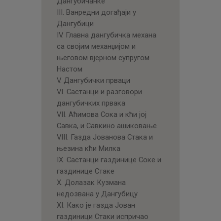
Дангубичанке
III. Ванредни догађаји у
Дангубици
IV. Главна дангубичка механа
са својим механџијом и
његовом вјерном супругом
Настом
V. Дангубички прваци
VI. Састанци и разговори
дангубичких првака
VII. Аћимова Сока и кћи јој
Савка, и Савкино ашиковање
VIII. Газда Јованова Стака и
њезина кћи Милка
IX. Састанци газдинице Соке и
газдинице Стаке
X. Долазак Кузмана
недозвана у Дангубицу
XI. Како је газда Јован
газдиници Стаки испричао