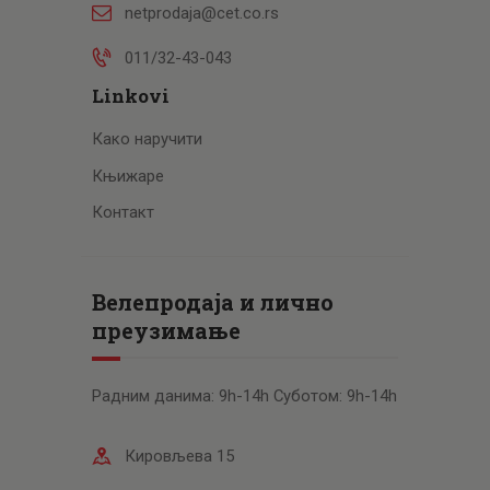
netprodaja@cet.co.rs
011/32-43-043
Linkovi
Како наручити
Књижаре
Контакт
Велепродаја и лично
преузимање
Радним данима: 9h-14h Суботом: 9h-14h
Кировљева 15