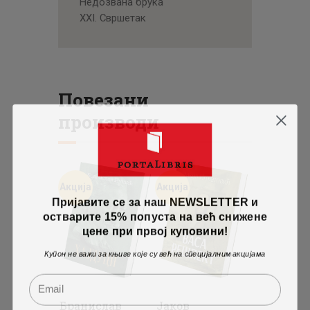
Недозвана брука
XXI. Свршетак
Повезани
производи
Акција
Акција
Пријавите се за наш NEWSLETTER и
остварите 15% попуста на већ снижене
цене при првој куповини!
Купон не важи за књиге које су већ на специјалним акцијама
Бранислав
Јаков