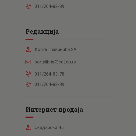
011/264-82-89
Редакција
Косте Главинића 2А
portalibris@cet.co.rs
011/264-83-78
011/264-82-89
Интернет продаја
Скадарска 45