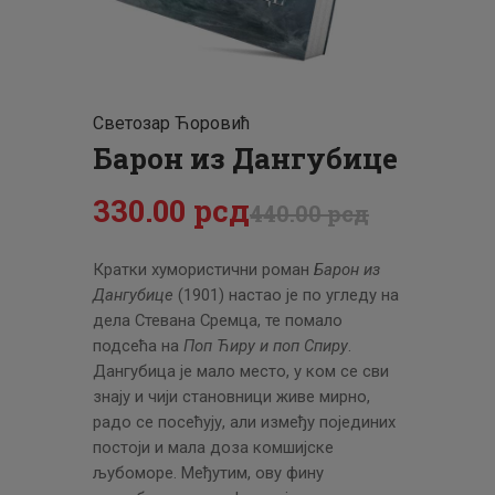
ЦЕНОВНИК
ПИСМО
Светозар Ћоровић
Барон из Дангубице
330
.
00
рсд
440
.
00
рсд
Кратки хумористични роман
Барон из
Дангубице
(1901) настао је по угледу на
дела Стевана Сремца, те помало
подсећа на
Поп Ћиру и поп Спиру
.
Дангубица је мало место, у ком се сви
знају и чији становници живе мирно,
радо се посећују, али између појединих
постоји и мала доза комшијске
љубоморе. Међутим, ову фину