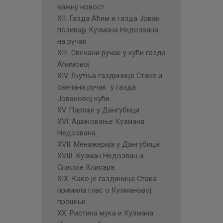
важну новост
XII. Газда Аћим и газда Јован
позивају Кузмана Недозвана
на ручак
XIII. Свечани ручак у кући газда
Аћимовој
XIV. Љутња газдинице Стаке и
свечани ручак у газда
Јовановој кући
XV. Партије у Дангубици
XVI. Ашиковање Кузмана
Недозвана
XVII. Менажерија у Дангубици
XVIII. Кузман Недозван и
Спасоје Клисара
XIX. Како је газдиница Стака
примила глас о Кузмановој
прошњи
XX. Ристина мука и Кузмана