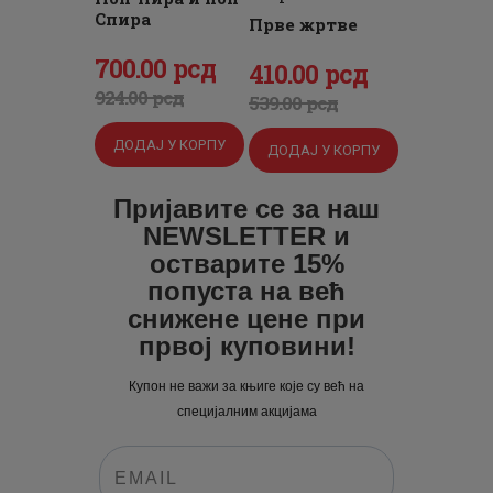
Спира
Прве жртве
Оригинална
700
Тренутна
.
00
рсд
Оригинална
410
Тренутна
.
00
рсд
цена
цена
924
.
00
рсд
цена
цена
539
.
00
рсд
је
је:
је
је:
ДОДАЈ У КОРПУ
ДОДАЈ У КОРПУ
била:
700
.
била:
410
.
924
0
.
539
0
.
Пријавите се за наш
0
0
0
0
NEWSLETTER и
0
рсд.
0
рсд.
остварите 15%
рсд.
попуста на већ
рсд.
снижене цене при
првој куповини!
Купон не важи за књиге које су већ на
специјалним акцијама