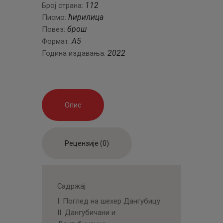
112
Број страна:
ћирилица
Писмо:
брош
Повез:
А5
Формат:
2022
Година издавања:
Опис
Рецензије (0)
Садржај
I. Поглед на шехер Дангубицу
II. Дангубичани и