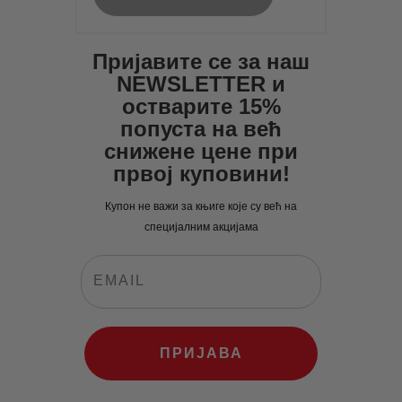
Пријавите се за наш
NEWSLETTER и
остварите 15%
попуста на већ
снижене цене при
првој куповини!
Купон не важи за књиге које су већ на
специјалним акцијама
ПРИЈАВА