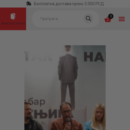
Бесплатна достава преко 3.000 РСД
Products
search
0
ПОЧЕТНА
КАТЕГОРИЈЕ
НАЈПРОДАВАНИЈЕ
НОВЕ КЊИГЕ
ОТРГНУТО ОД
ЗАБОРАВА
АУТОРИ
АКТУЕЛНОСТИ