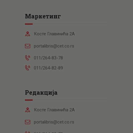
Маркетинг
Косте Главинића 2А
portalibris@cet.co.rs
011/264-83-78
011/264-82-89
Редакција
Косте Главинића 2А
portalibris@cet.co.rs