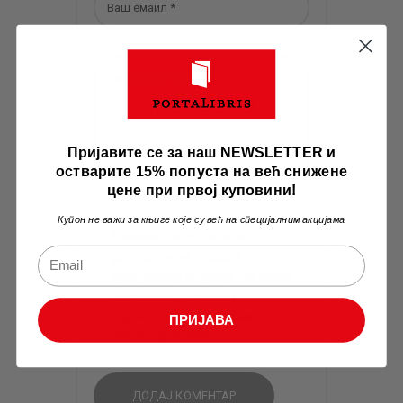
Пријавите се за наш NEWSLETTER и
остварите 15% попуста на већ снижене
цене при првој куповини!
Купон не важи за књиге које су већ на специјалним акцијама
Слажем се да се моји
достављени подаци
прикупљају и чувају. За више
детаља о руковању
корисничким подацима,
ПРИЈАВА
погледајте нашу
Privacy Policy
.