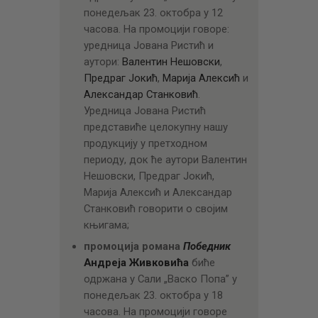
понедељак 23. октобра у 12
часова. На промоцији говоре:
уредница Јована Ристић и
аутори:
Валентин Нешовски
,
Предраг Јокић
,
Марија Алексић
и
Александар Станковић
.
Уредница Јована Ристић
представиће целокупну нашу
продукцију у претходном
периоду, док ће аутори Валентин
Нешовски, Предраг Јокић,
Марија Алексић и Александар
Станковић говорити о својим
књигама;
промоција романа
Победник
Андреја Живковића
биће
одржана у Сали „Васко Попа” у
понедељак 23. октобра у 18
часова. На промоцији говоре