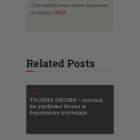
Порталибрисовим новим издањима
погледајте
ОВДЕ
.
Related Posts
Вести
ТАСИНА ПИСМА – поглед
на уређење бечке и
берлинске полиције