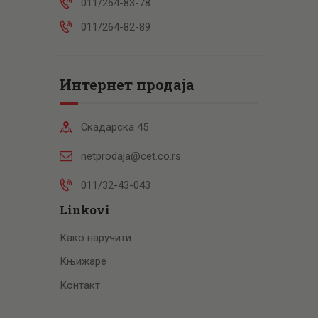
011/264-83-78
011/264-82-89
Интернет продаја
Скадарска 45
netprodaja@cet.co.rs
011/32-43-043
Linkovi
Како наручити
Књижаре
Контакт