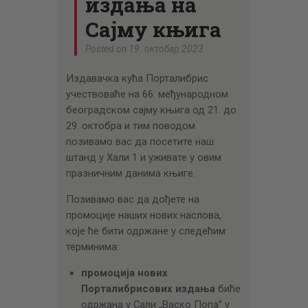
издања на
Сајму књига
Posted on 19. октобар 2023
Издавачка кућа Порталибрис
учествоваће на 66. међународном
београдском сајму књига од 21. до
29. октобра и тим поводом
позивамо вас да посетите наш
штанд у Хали 1 и уживате у овим
празничним данима књиге.
Позивамо вас да дођете на
промоције наших нових наслова,
које ће бити одржане у следећим
терминима:
промоција нових
Порталибрисових издања
биће
одржана у Сали „Васко Попа” у