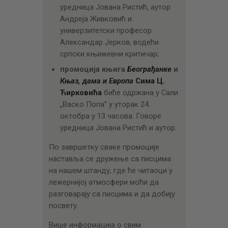
уредница Јована Ристић, аутор
Андреја Живковић и
универзитетски професор
Александар Јерков, водећи
српски књижевни критичар;
промоција књига
Београђанке
и
Књаз, дама и Европа
Сима Ц.
Ћирковића
биће одржана у Сали
„Васко Попа” у уторак 24.
октобра у 13 часова. Говоре
уредница Јована Ристић и аутор.
По завршетку сваке промоције
наставља се дружење са писцима
на нашем штанду, где ће читаоци у
лежернијој атмосфери моћи да
разговарају са писцима и да добију
посвету.
Више информација о свим