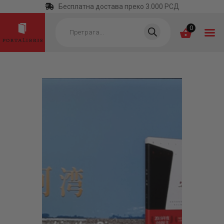
Бесплатна достава преко 3.000 РСД
Products
search
0
ПОЧЕТНА
КАТЕГОРИЈЕ
НАЈПРОДАВАНИЈЕ
НОВЕ КЊИГЕ
ОТРГНУТО ОД
ЗАБОРАВА
АУТОРИ
АКТУЕЛНОСТИ