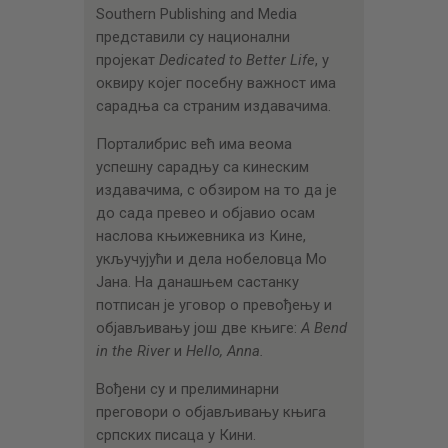
Southern Publishing and Media
представили су национални
пројекат
Dedicated to Better Life
, у
оквиру којег посебну важност има
сарадња са страним издавачима.
Порталибрис већ има веома
успешну сарадњу са кинеским
издавачима, с обзиром на то да је
до сада превео и објавио осам
наслова књижевника из Кине,
укључујући и дела нобеловца Мо
Јана. На данашњем састанку
потписан је уговор о превођењу и
објављивању још две књиге:
A Bend
in the River
и
Hello, Anna.
Вођени су и прелиминарни
преговори о објављивању књига
српских писаца у Кини.