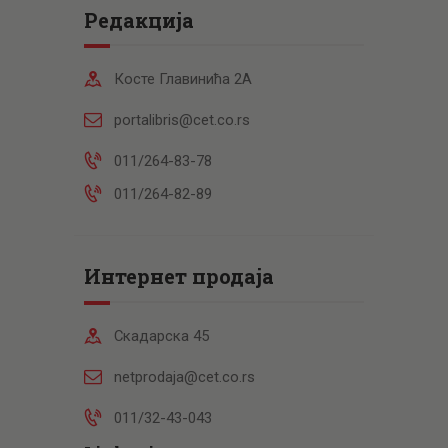
Редакција
Косте Главинића 2А
portalibris@cet.co.rs
011/264-83-78
011/264-82-89
Интернет продаја
Скадарска 45
netprodaja@cet.co.rs
011/32-43-043