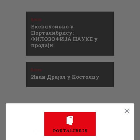
Вести
Ексклузивно у
Порталибрису:
ФИЛОЗОФИЈА НАУКЕ у
продаји
Вести
Иван Драјзл у Костолцу
Оставите ваш
коментар