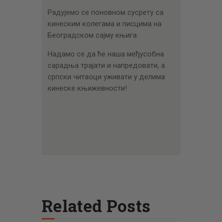
Радујемо се поновном сусрету са
кинеским колегама и писцима на
Београдском сајму књига.
Надамо се да ће наша међусобна
сарадња трајати и напредовати, а
српски читаоци уживати у делима
кинеске књижевности!
Related Posts