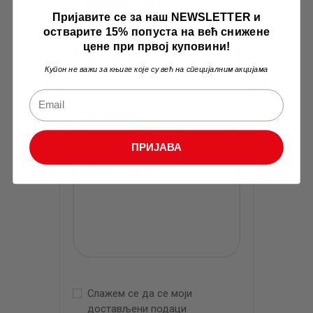
Пријавите се за наш NEWSLETTER и
остварите 15% попуста на већ снижене
цене при првој куповини!
Купон не важи за књиге које су већ на специјалним акцијама
ПРИЈАВА
Слажем се да се моји
достављени подаци