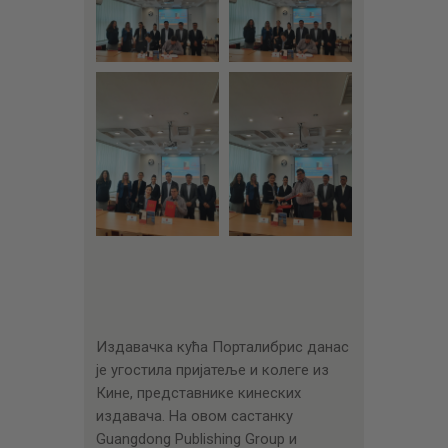
Издавачка кућа Порталибрис данас
је угостила пријатеље и колеге из
Кине, представнике кинеских
издавача. На овом састанку
Guangdong Publishing Group и