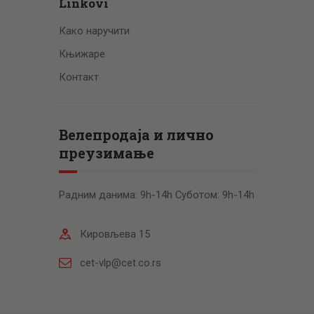
Linkovi
Како наручити
Књижаре
Контакт
Велепродаја и лично
преузимање
Радним данима: 9h-14h Суботом: 9h-14h
Кировљева 15
cet-vlp@cet.co.rs