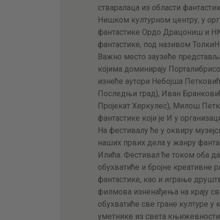
стваралаца из области фантастике
Нишком културном центру, у ор
фантастике Ордо Драцониш и НК
фантастике, под називом ТолкиН
Важно место заузеће представљ
којима доминирају Порталибрисо
изнеће аутори Небојша Петковић
Последњи град), Иван Бранкови
Пројекат Херкулес), Милош Петко
фантастике који је И у организац
На фестивалу ће у оквиру музеј
наших првих дела у жанру фанта
Илића. Фестивал ће током оба дан
обухватиће и бројне креативне р
фантастике, као и играње друштв
филмова изненађења на крају с
обухватиће све гране културе у к
уметнике из света књижевности, 