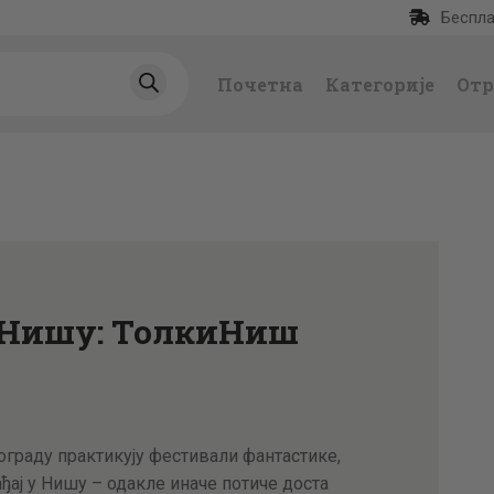
Беспла
ПОЧЕТНА
Почетна
Категорије
Отр
КАТЕГОРИЈЕ
НАЈПРОДАВАНИЈ
Е
НОВЕ КЊИГЕ
у Нишу: ТолкиНиш
ОТРГНУТО ОД
ЗАБОРАВА
АУТОРИ
еограду практикују фестивали фантастике,
ађај у Нишу – одакле иначе потиче доста