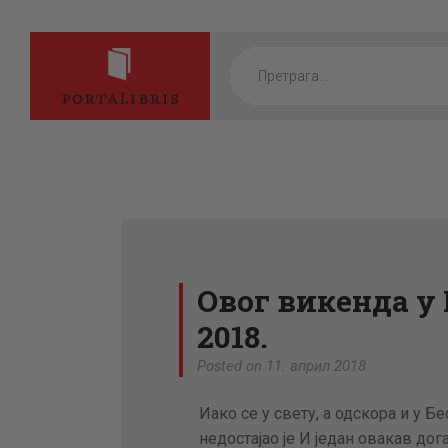
Products
search
Овог викенда 
2018.
Posted on 11. април 2018
Иако се у свету, а одскора и у Б
недостајао је И један овакав дог