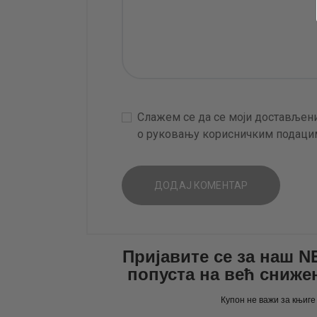
Слажем се да се моји достављени
о руковању корисничким подацим
Пријавите се за наш 
попуста на већ сниже
Купон не важи за књиге