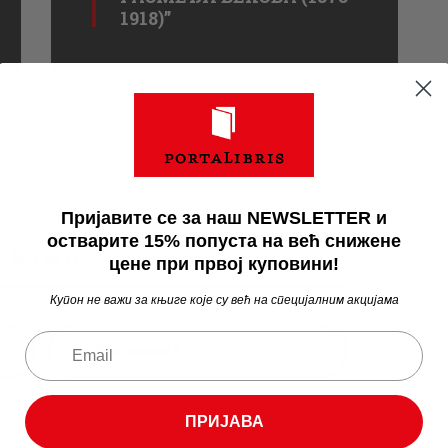
1918)”
Пријавите се за наш NEWSLETTER и
остварите 15% попуста на већ снижене
ентар
цене при првој куповини!
Купон не важи за књиге које су већ на специјалним акцијама
ПРИЈАВА