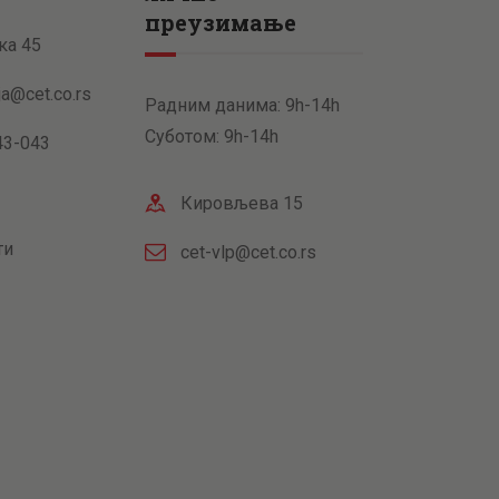
преузимање
ка 45
ja@cet.co.rs
Радним данима: 9h-14h
Суботом: 9h-14h
43-043
Кировљева 15
ти
cet-vlp@cet.co.rs