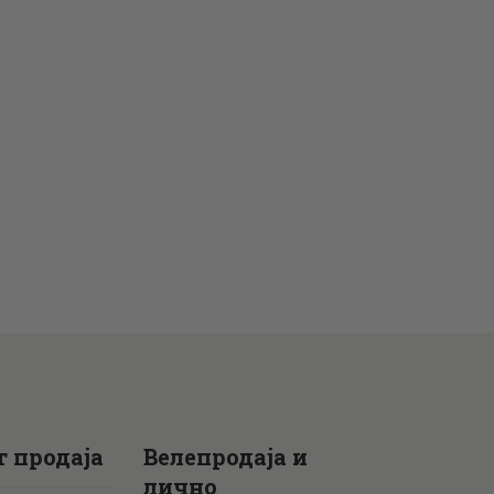
 продаја
Велепродаја и
лично