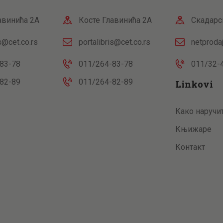
авинића 2А
Косте Главинића 2А
Скадарс
is@cet.co.rs
portalibris@cet.co.rs
netproda
83-78
011/264-83-78
011/32-
82-89
011/264-82-89
Linkovi
Како наручи
Књижаре
Контакт