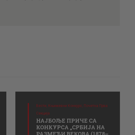
Вести,
Књижевни Конкурс,
Почетна Прва
Секција
НАЈБОЉЕ ПРИЧЕ СА
КОНКУРСА „СРБИЈА НА
РАЗМЕЂИ ВЕКОВА (1878–