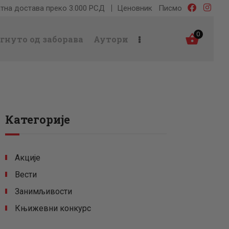
тна достава преко 3.000 РСД
Ценовник
Писмо
0
гнуто од заборава
Аутори
Категорије
Акције
Вести
Занимљивости
Књижевни конкурс