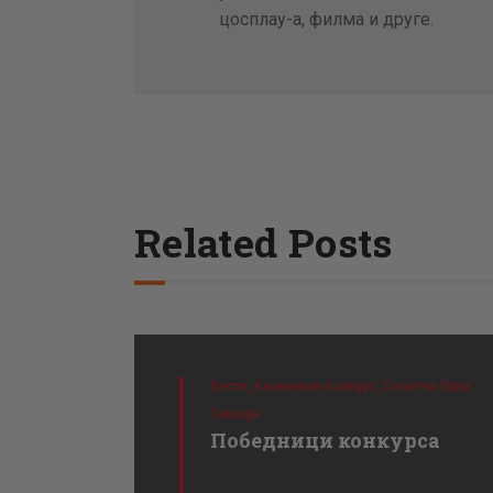
цосплаy-а, филма и друге.
Related Posts
Вести,
Књижевни Конкурс,
Почетна Прва
Секција
Победници конкурса