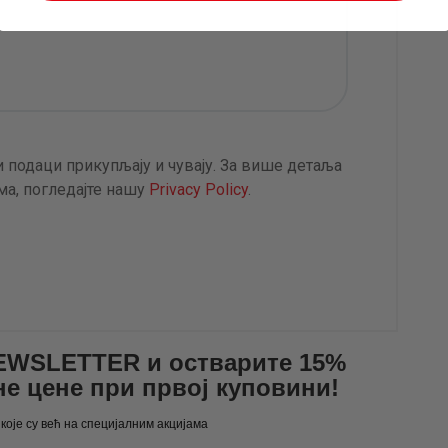
 подаци прикупљају и чувају. За више детаља
а, погледајте нашу
Privacy Policy
.
NEWSLETTER и остварите 15%
не цене при првој куповини!
 које су већ на специјалним акцијама