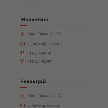
Маркетинг
Косте Главинића 2А
portalibris@cet.co.rs
011/264-83-78
011/264-82-89
Редакција
Косте Главинића 2А
portalibris@cet.co.rs