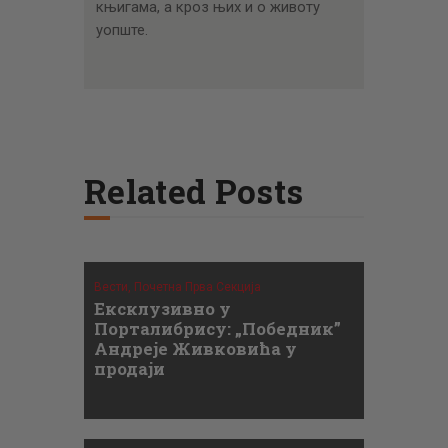
књигама, а кроз њих и о животу
уопште.
Related Posts
Вести,
Почетна Прва Секција
Ексклузивно у
Порталибрису: „Победник”
Андреје Живковића у
продаји