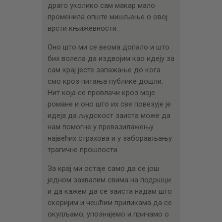
драго уколико сам макар мало
променила опште мишљење о овој
врсти књижевности.
Оно што ми се веома допало и што
бих волела да издвојим као идеју за
сам крај јесте запажање до кога
смо кроз питања публике дошли.
Нит која се провлачи кроз моје
романе и оно што их све повезује је
идеја да људскост заиста може да
нам помогне у превазилажењу
највећих страхова и у заборављању
трагичне прошлости.
За крај ми остаје само да се још
једном захвалим свима на подршци
и да кажем да се заиста надам што
скоријим и чешћим приликама да се
окупљамо, упознајемо и причамо о