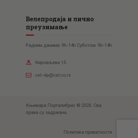
Велепродаја и лично
преузимање
Радним данима: 9h-14h Суботом: 9h-14h
Кировљева 15
cet-vlp@cet.co.rs
Књижара Порталибрис © 2026. Сва
права су задржана.
Политика приватности