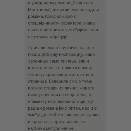
и уредницом романа „Сенка над
Монтаном”, дотакли смо се радњи
романа, говорили смо о
специфичности карактера јунака,
али и о истинитим догађајима који
се у њима обрађују.
Причали смо о начинима на које
писци добијају инспирацију, како
започињу само писање, али и
колико је тешко држати пажњу
читаоцу кроз неколико стотина
страница. Говориле смо о томе
колико ствари из личног живота
писац преноси на своја дела, о
елементу неочекиваног који је у
радњи романа јако битан, као и о
умећу да се уђе у лик сваког јунака
и кроз њега прича изнесе на
најбољи могући начин.