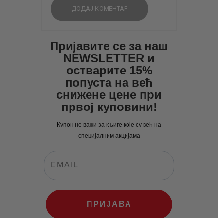
Пријавите се за наш
NEWSLETTER и
остварите 15%
попуста на већ
снижене цене при
првој куповини!
Купон не важи за књиге које су већ на
специјалним акцијама
ПРИЈАВА