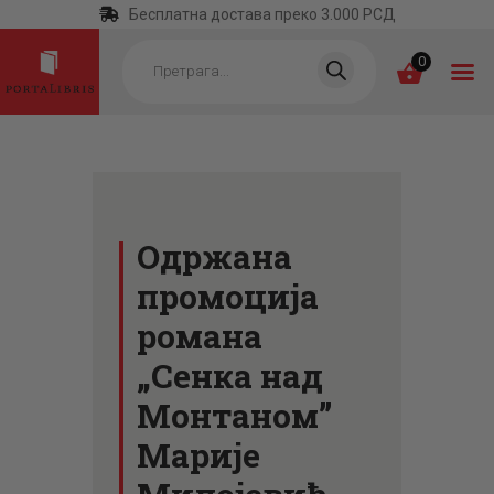
Бесплатна достава преко 3.000 РСД
Products
search
0
ПОЧЕТНА
КАТЕГОРИЈЕ
Одржана
НАЈПРОДАВАНИЈЕ
промоција
НОВЕ КЊИГЕ
романа
ОТРГНУТО ОД
„Сенка над
ЗАБОРАВА
Монтаном”
АУТОРИ
Марије
АКТУЕЛНОСТИ