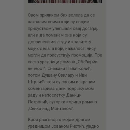
Овом приликом бих волела да се
захвалим свима који су својим
присуством улепшали овај догађај,
али и да поменем оне који су
допринели изгледу и квалитету
мојих дела, а који, нажалост, нису
могли да присуствују промоцији. Пре
свега уредници романа „Обећај ми
вечност”, Снежани Палачковић,
потом Душану Свилару и Иви
Штрљић, који су својим искреним
коментарима дали подршку мом
раду и напослетку Даници
Петровић, ауторки корица романа
„Сенка над Монтаном”.
Кроз разговор с мојом драгом
уредницом Јованом Ристић, уједно