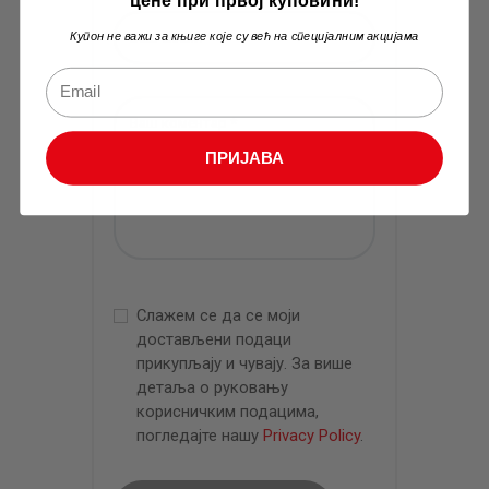
цене при првој куповини!
Купон не важи за књиге које су већ на специјалним акцијама
ПРИЈАВА
Слажем се да се моји
достављени подаци
прикупљају и чувају. За више
детаља о руковању
корисничким подацима,
погледајте нашу
Privacy Policy
.