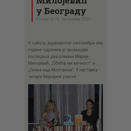
Милојевић
ЦЕНОВНИК
у Београду
ПИСМО
Posted on 16. септембар 2021
У суботу, једанаестог септембра ове
године одржана је промоција
последња два романа Марије
Милојевић, „Обећај ми вечност” и
„Сенка над Монтаном”. У наставку
читајте Маријине утиске: