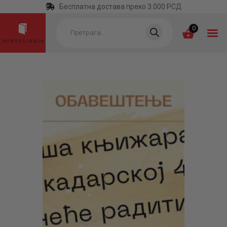
Бесплатна достава преко 3.000 РСД
Products
search
0
ПОЧЕТНА
КАТЕГОРИЈЕ
НАЈПРОДАВАНИЈЕ
НОВЕ КЊИГЕ
ОТРГНУТО ОД
ЗАБОРАВА
АУТОРИ
АКТУЕЛНОСТИ