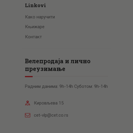
Linkovi
Како наручити
Књижаре
Контакт
Велепродаја и лично
преузимање
Радним данима: 9h-14h Суботом: 9h-14h
Кировљева 15
cet-vlp@cet.co.rs