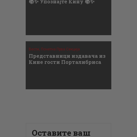
📚✨ Упознајте Кину 📚✨
Вести,
Почетна Прва Секција
Представници издавача из
Кине гости Порталибриса
Оставите ваш