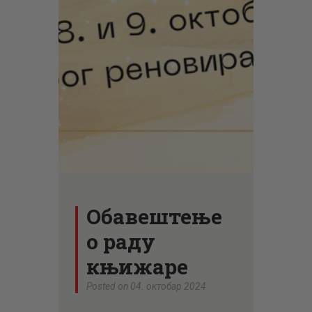
ЦЕНОВНИК
ПИСМО
Обавештење
о раду
књижаре
Posted on 04. октобар 2024