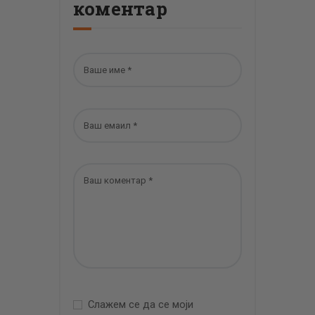
коментар
Слажем се да се моји