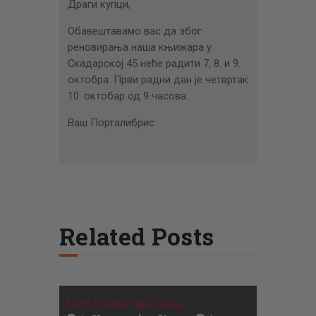
Драги купци,
Обавештавамо вас да због
реновирања наша књижара у
Скадарској 45 неће радити 7, 8. и 9.
октобра. Први радни дан је четвртак
10. октобар од 9 часова.
Ваш Порталибрис
Related Posts
Вести,
Почетна Прва Секција