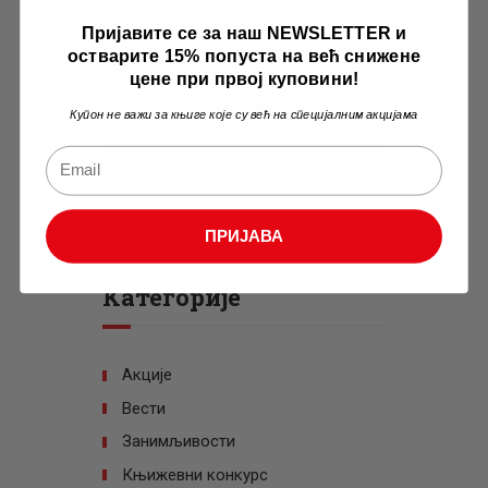
Пријавите се за наш NEWSLETTER и
остварите 15% попуста на већ снижене
цене при првој куповини!
Купон не важи за књиге које су већ на специјалним акцијама
ПРИЈАВА
ПРИЈАВА
Категорије
Акције
Вести
Занимљивости
Књижевни конкурс