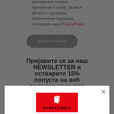
достављени подаци
прикупљају и чувају. За више
детаља о руковању
корисничким подацима,
погледајте нашу
Privacy Policy
.
Пријавите се за наш
NEWSLETTER и
остварите 15%
попуста на већ
снижене цене при
првој куповини!
Купон не важи за књиге које су већ на
специјалним акцијама