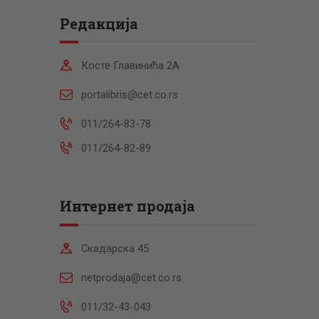
Редакција
Косте Главинића 2А
portalibris@cet.co.rs
011/264-83-78
011/264-82-89
Интернет продаја
Скадарска 45
netprodaja@cet.co.rs
011/32-43-043