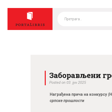
Products
search
Заборављени гр
Posted on 03. јун 2025
Награђена прича на кон
курсу
(Н
српске прошлости