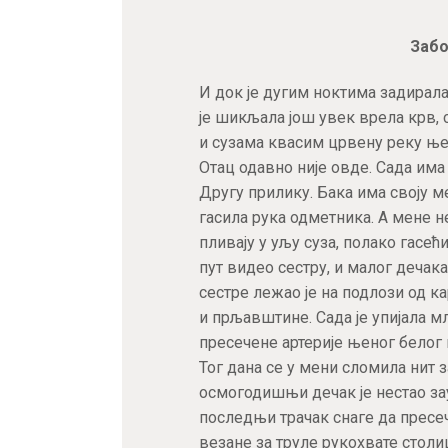
Забо
И док је дугим ноктима задирала 
је шикљала још увек врела крв, 
и сузама квасим црвену реку њен
Отац одавно није овде. Сада има 
Другу прилику. Бака има своју м
гасила рука одметника. А мене н
пливају у уљу суза, полако гасе
пут видео сестру, и малог дечак
сестре лежао је на подлози од ка
и прљавштине. Сада је упијала мл
пресечене артерије њеног белог 
Тог дана се у мени сломила нит за
осмогодишњи дечак је нестао за
последњи трачак снаге да пресе
везане за труле рукохвате столи