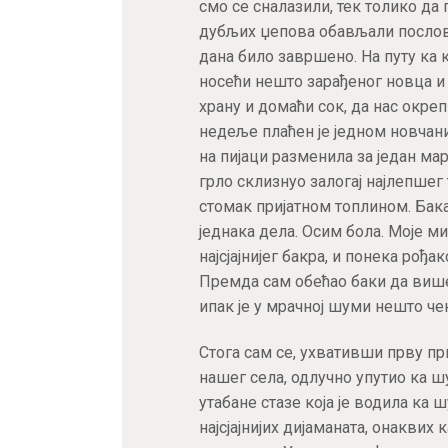
смо се сналазили, тек толико да
дубљих џепова обављали послове
дана било завршено. На путу ка 
носећи нешто зарађеног новца и 
храну и домаћи сок, да нас окре
недеље плаћен је једном новчаниц
на пијаци разменила за један мар
грло склизнуо залогај најлепшег
стомак пријатном топлином. Бака
једнака дела. Осим бола. Моје м
најсјајнијег бакра, и понека рођа
Премда сам обећао баки да више 
ипак је у мрачној шуми нешто че
Стога сам се, ухвативши прву пр
нашег села, одлучно упутио ка 
утабане стазе која је водила ка 
најсјајнијих дијаманата, онаквих