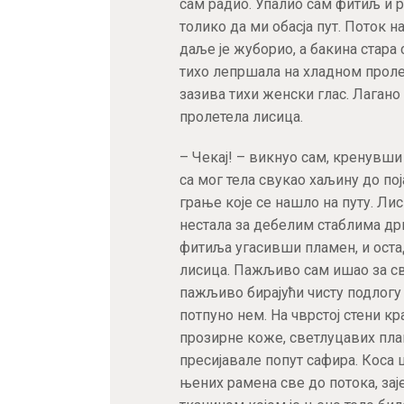
сам радио. Упалио сам фитиљ и р
толико да ми обасја пут. Поток н
даље је жуборио, а бакина стара 
тихо лепршала на хладном пролећ
зазива тихи женски глас. Лагано 
пролетела лисица.
– Чекај! – викнуо сам, кренувши
са мог тела свукао хаљину до пој
грање које се нашло на путу. Лис
нестала за дебелим стаблима дрв
фитиља угасивши пламен, и оста
лисица. Пажљиво сам ишао за све
пажљиво бирајући чисту подлогу 
потпуно нем. На чврстој стени кр
прозирне коже, светлуцавих плав
пресијавале попут сафира. Коса 
њених рамена све до потока, за