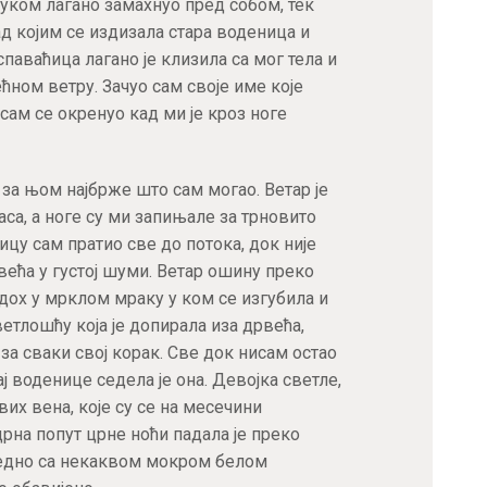
уком лагано замахнуо пред собом, тек
ад којим се издизала стара воденица и
спаваћица лагано је клизила са мог тела и
ном ветру. Зачуо сам своје име које
сам се окренуо кад ми је кроз ноге
 за њом најбрже што сам могао. Ветар је
аса, а ноге су ми запињале за трновито
ицу сам пратио све до потока, док није
ећа у густој шуми. Ветар ошину преко
дох у мрклом мраку у ком се изгубила и
тлошћу која је допирала иза дрвећа,
за сваки свој корак. Све док нисам остао
ај воденице седела је она. Девојка светле,
их вена, које су се на месечини
црна попут црне ноћи падала је преко
једно са некаквом мокром белом