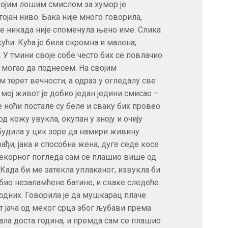
војим лошим смислом за хумор је
ојан ниво. Бака није много говорила,
ше никада није споменула њено име. Слика
кући. Кућа је била скромна и малена;
У тмини своје собе често бих се повлачио
м могао да поднесем. На својим
терет вечности, а одраз у огледалу све
 мој живот је добио један једини смисао –
 ноћи постале су беле и сваку бих провео
од кожу увукла, окупан у зноју и очију
будила у цик зоре да намири живину.
рађи, јака и способна жена, дуге седе косе
прекорног погледа сам се плашио више од
 Када би ме затекла уплаканог, извукла би
обио незапамћене батине, и сваке следеће
одних. Говорила је да мушкарац плаче
рт јача од меког срца због љубави према
имала доста година, и премда сам се плашио