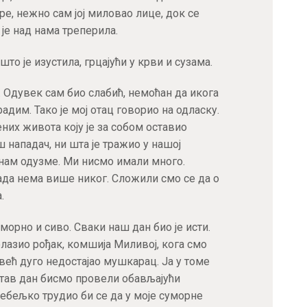
ре, нежно сам јој миловао лице, док се
 је над нама треперила.
што је изустила, грцајући у крви и сузама.
. Одувек сам био слабић, немоћан да икога
адим. Тако је мој отац говорио на одласку.
них живота коју је за собом оставио
 нападач, ни шта је тражио у нашој
 нам одузме. Ми нисмо имали много.
ада нема више никог. Сложили смо се да о
.
уморно и сиво. Сваки наш дан био је исти.
олазио рођак, комшија Миливој, кога смо
 већ дуго недостајао мушкарац. Ја у томе
тав дан бисмо провели обављајући
дебељко трудио би се да у моје суморне