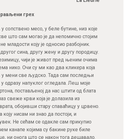
La Lleurie
АКТУЕЛНОСТИ
рављени грех
ЦЕНОВНИК
у сопствено месо, у беле бутине, низ које
све што сам могао је да непомично стојим
ПИСМО
е младости коју је односио разбојник.
другог сина, другу жену и другу породицу.
езимицу, чији је живот пред њеним очима
ема нико. Очи су ми као два кликера која
ћи у мени све људско. Тада сам последњи
а у одразу напуклог огледала. Леш моје
ртона, постављеној да нас штити од блата
аз свеже крви која је долазила из
врата, обојивши стару спаваћицу у црвено.
 коју нисам ни знао да постоји, и
увек. Не сећам се одакле сам прикупио
чем канапе којима су бакине руке биле
це, ни онога што се након тога дешавало.