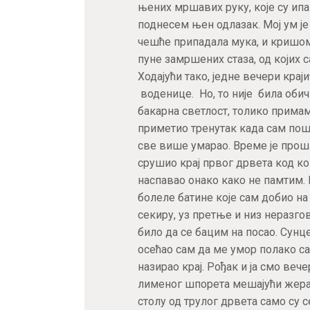
њених мршавих руку, које су ипак
поднесем њен одлазак. Мој ум је 
чешће припадала мука, и кришом
пуне замршених стаза, од којих с
Ходајући тако, једне вечери кра
воденице. Но, то није била оби
бакарна светлост, толико прима
приметио тренутак када сам пошао
све више умарао. Време је прошл
срушио крај првог дрвета код ко
наспавао онако како не памтим.
болеле батине које сам добио на
секиру, уз претње и низ неразго
било да се бацим на посао. Сунце
осећао сам да ме умор полако с
назирао крај. Рођак и ја смо вечер
лименог шпорета мешајући жер
столу од трулог дрвета само су 