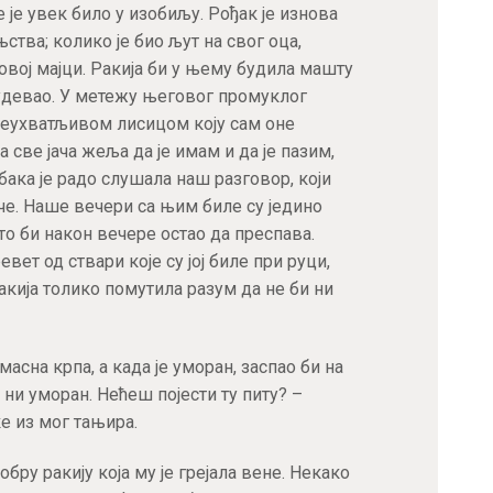
остварите 15% попуста на већ снижене
 је увек било у изобиљу. Рођак је изнова
цене при првој куповини!
ства; колико је био љут на свог оца,
овој мајци. Ракија би у њему будила машту
Купон не важи за књиге које су већ на специјалним акцијама
скудевао. У метежу његовог промуклог
 неухватљивом лисицом коју сам оне
 све јача жеља да је имам и да је пазим,
 бака је радо слушала наш разговор, који
че. Наше вечери са њим биле су једино
ПРИЈАВА
то би након вечере остао да преспава.
вет од ствари које су јој биле при руци,
акија толико помутила разум да не би ни
 масна крпа, а када је уморан, заспао би на
н ни уморан. Нећеш појести ту питу? –
ке из мог тањира.
бру ракију која му је грејала вене. Некако