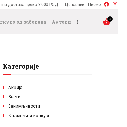
тна достава преко 3.000 РСД
Ценовник
Писмо
0
гнуто од заборава
Аутори
Категорије
Акције
Вести
Занимљивости
Књижевни конкурс