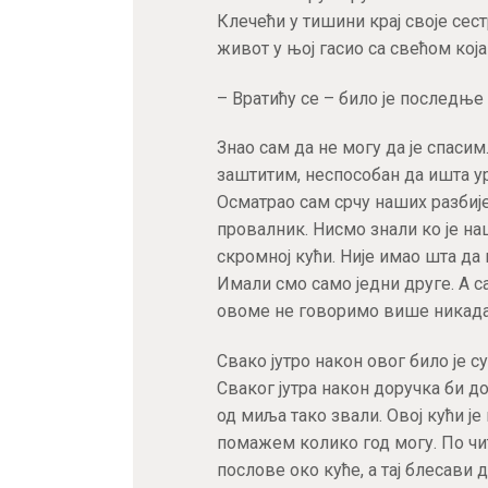
Клечећи у тишини крај своје сест
живот у њој гасио са свећом која
– Вратићу се – било је последње 
Знао сам да не могу да је спасим
заштитим, неспособан да ишта ур
Осматрао сам срчу наших разбије
провалник. Нисмо знали ко је наш
скромној кући. Није имао шта да
Имали смо само једни друге. А с
овоме не говоримо више никада
Свако јутро након овог било је с
Сваког јутра након доручка би д
од миља тако звали. Овој кући је
помажем колико год могу. По чи
послове око куће, а тај блесави 