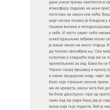
дане унесе трачак светлости и с
атмосферу подизао на неки прист
поготово не након оне ноћи. Ви
моје сестре полако је бледела у 
тишина велика и неподношљива. 
у себе. И често самог себе ниса
осмогодишњим леђима носио сам 
је више личио на неког старца. И
да поново пронађем њу. Све моје
склупчан у хладноћи која ми се п
прилепљених за зид. Бака би се 
Упркос својој мршавој и крхкој г
и сивих продорних очију, чијег 
било које страшне сеоске приче.
ме из кревета, након чега бих д
би биле двоструко горе од претх
само кад му умре бака, јер је см
жени која га је подигла. Већ је 