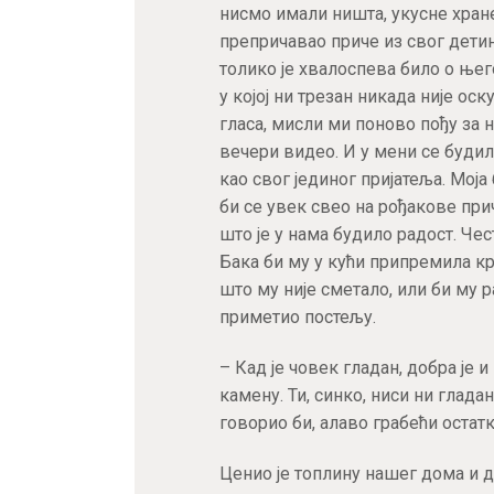
нисмо имали ништа, укусне хране
препричавао приче из свог детињ
толико је хвалоспева било о њег
у којој ни трезан никада није о
гласа, мисли ми поново пођу за
вечери видео. И у мени се будила
као свог јединог пријатеља. Моја
би се увек свео на рођакове при
што је у нама будило радост. Чес
Бака би му у кући припремила кре
што му није сметало, или би му р
приметио постељу.
– Кад је човек гладан, добра је и
камену. Ти, синко, ниси ни глада
говорио би, алаво грабећи остат
Ценио је топлину нашег дома и до