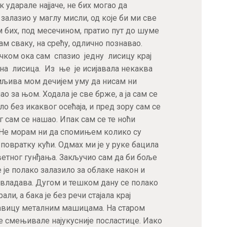
 ударале најјаче, не бих могао да
залазио у маглу мисли, од које би ми све
 бих, под месечином, пратио пут до шуме
ам сваку, на срећу, одлично познавао.
јичком ока сам спазио једну лисицу крај
чна лисица. Из ње је исијавала некаква
мљива мом дечијем уму да нисам ни
 за њом. Ходала је све брже, а ја сам се
о без икаквог осећаја, и пред зору сам се
г сам се нашао. Ипак сам се те ноћи
 Не морам ни да спомињем колико су
 повратку кући. Одмах ми је у руке бацила
ветног гунђања. Закључио сам да би боље
 је полако залазило за облаке након и
авладава. Дугом и тешком дану се полако
али, а бака је без речи стајала крај
авицу металним машицама. На старом
се смењивале најукусније посластице. Иако
Пријавите се за наш NEWSLETTER и