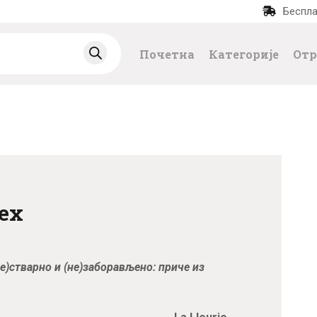
Беспла
ПОЧЕТНА
Почетна
Категорије
Отр
КАТЕГОРИЈЕ
НАЈПРОДАВАНИЈ
Е
НОВЕ КЊИГЕ
ех
ОТРГНУТО ОД
ЗАБОРАВА
е)стварно и (не)заборављено: приче из
АУТОРИ