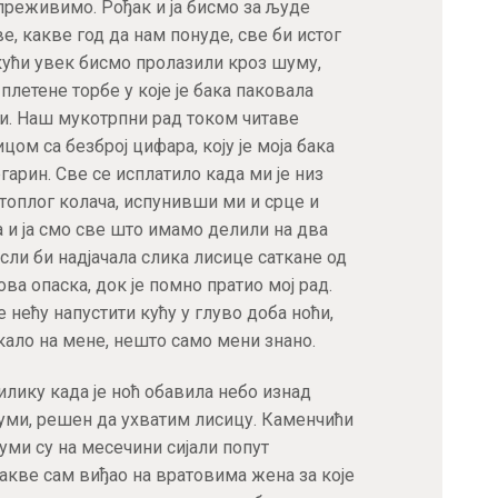
 преживимо. Рођак и ја бисмо за људе
, какве год да нам понуде, све би истог
кући увек бисмо пролазили кроз шуму,
плетене торбе у које је бака паковала
пи. Наш мукотрпни рад током читаве
ом са безброј цифара, коју је моја бака
гарин. Све се исплатило када ми је низ
 топлог колача, испунивши ми и срце и
 и ја смо све што имамо делили на два
исли би надјачала слика лисице саткане од
кова опаска, док је помно пратио мој рад.
нећу напустити кућу у глуво доба ноћи,
кало на мене, нешто само мени знано.
илику када је ноћ обавила небо изнад
шуми, решен да ухватим лисицу. Каменчићи
шуми су на месечини сијали попут
 какве сам виђао на вратовима жена за које