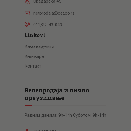
Скадарска 45
netprodaja@cet.co.rs
011/32-43-043
Linkovi
Како наручити
Књижаре
Контакт
Велепродаја и лично
преузимање
Радним данима: 9h-14h Суботом: 9h-14h