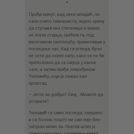
*
Прође минут, кад неки младић, по
капи очито гимназиста, журно крену
да стрчава низ степенице и умало
не згази старца, срећом га, под
месечевом светлошћу, приметивши у
последњи час. Кад га угледа, брзо
се сети да скине капу, како се не би
препознало да се смуца у касне
сате, а затим приђе повређеном
Ћеловићу, који је лежао као
проштац.
– Јесте ли добро? Овај… Можете да
устанете?
Ћеловић га само погледа, смушено
и са болом, пошто ни сам није био
сигуран може ли. Његов штап је
лежао неколико степеника изнад,