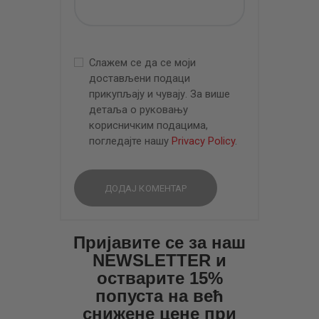
Слажем се да се моји
достављени подаци
прикупљају и чувају. За више
детаља о руковању
корисничким подацима,
погледајте нашу
Privacy Policy
.
Пријавите се за наш
NEWSLETTER и
остварите 15%
попуста на већ
снижене цене при