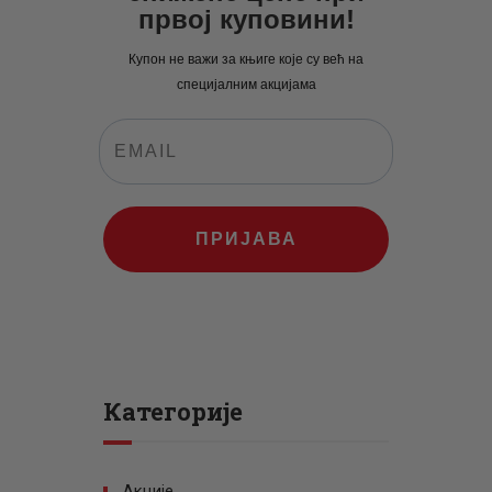
првој куповини!
Купон не важи за књиге које су већ на
специјалним акцијама
ПРИЈАВА
Категорије
Акције