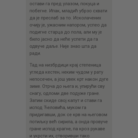
остави га пред улазом, покуца и
побегне. Ипак, младић убрзо схвати
да је преслаб за то. Исколачених
очију је, ужасним напором, успео да
подигне старца до пола, али му је
било јасно да неће успети да га
одвуче даље. Није знао шта да
ради.
Тад на низбрдици крај степеница
угледа кестен, неким чудом у рату
непосечен, а још увек крт након дуге
зиме. Отрча до њега и, упирући сву
снагу, одломи две подуже гране.
Затим скиде свој капут и стави га
испод Ћеловића, муком га
придигавши, док се крв на његовом
потиљку већ сирила, а онда провуче
гране испод крагне, па кроз рукаве
и укрсти их, створивши тако