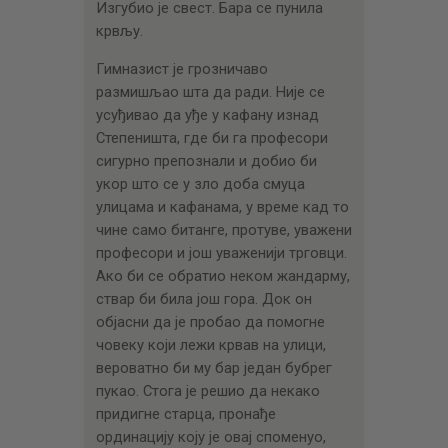
Изгубио је свест. Бара се пунила
крвљу.
Гимназист је грозничаво
размишљао шта да ради. Није се
усуђивао да уђе у кафану изнад
Степеништа, где би га професори
сигурно препознали и добио би
укор што се у зло доба смуца
улицама и кафанама, у време кад то
чине само битанге, протуве, уважени
професори и још уваженији трговци.
Ако би се обратио неком жандарму,
ствар би била још гора. Док он
објасни да је пробао да помогне
човеку који лежи крвав на улици,
вероватно би му бар један бубрег
пукао. Стога је решио да некако
придигне старца, пронађе
ординацију коју је овај споменуо,