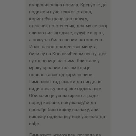
импровизована носила. Кренуо је да
подиже и вуче тешког старца,
користећи гране као полугу,
степеник по степеник, док му се зној
сливао низ јагодице, зулуфе и врат,
а кошуља била сасвим натопљена.
Ипак, након двадесетак минута,
били су на Косанчићевом венцу, док
су степенице за њима блистале у
мраку крвавим трагом који је
одавао танак одсјај месечине.
Гимназист тад схвати да нигде не
види ознаку лекарске ординације.
Обилазио је усплахирено зграде
поред кафане, покушавајући да
пронађе било какву назнаку, али
никакву ординацију није успевао да
нађе.
Гимназист, изможден, погледа ка