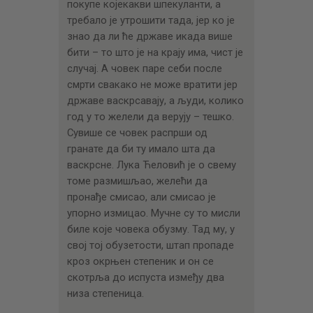
покупе којекакви шпекуланти, а
требало је утрошити тада, јер ко је
знао да ли ће државе икада више
бити – то што је на крају има, чист је
случај. А човек паре себи после
смрти свакако не може вратити јер
државе васкрсавају, а људи, колико
год у то желели да верују – тешко.
Сувише се човек распрши од
гранате да би ту имало шта да
васкрсне. Лука Ћеловић је о свему
томе размишљао, желећи да
пронађе смисао, али смисао је
упорно измицао. Мучне су то мисли
биле које човека обузму. Тад му, у
свој тој обузетости, штап пропаде
кроз окрњен степеник и он се
скотрља до испуста између два
низа степеница.