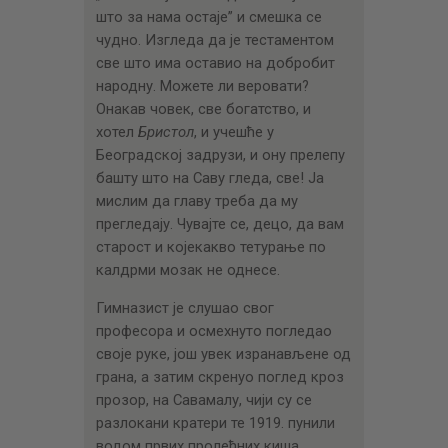
што за нама остаје” и смешка се
чудно. Изгледа да је тестаментом
све што има оставио на добробит
народну. Можете ли веровати?
Онакав човек, све богатство, и
хотел
Бристол
, и учешће у
Београдској задрузи, и ону прелепу
башту што на Саву гледа, све! Ја
мислим да главу треба да му
прегледају. Чувајте се, децо, да вам
старост и којекакво тетурање по
калдрми мозак не однесе.
Гимназист је слушао свог
професора и осмехнуто погледао
своје руке, још увек изранављене од
грана, а затим скренуо поглед кроз
прозор, на Савамалу, чији су се
разлокани кратери те 1919. пунили
водом првих пролећних киша.