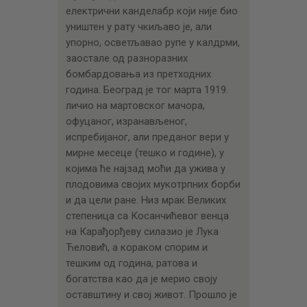
ЦЕНОВНИК
електрични канделабр који није био
уништен у рату чкиљаво је, али
ПИСМО
упорно, осветљавао рупе у калдрми,
заостале од разноразних
бомбардовања из претходних
година. Београд је тог марта 1919.
личио на мартовског мачора,
офуцаног, изранављеног,
испребијаног, али преданог вери у
мирне месеце (тешко и године), у
којима ће најзад моћи да ужива у
плодовима својих мукотрпних борби
и да цели ране. Низ мрак Великих
степеница са Косанчићевог венца
на Карађорђеву силазио је Лука
Ћеловић, а кораком спорим и
тешким од година, ратова и
богатства као да је мерио своју
оставштину и свој живот. Прошло је