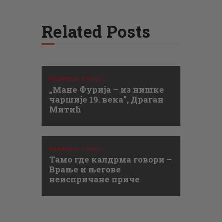
Related Posts
Књижевни Конкурс
„Мане Фурија – из нишке
чаршије 19. века”, Драган
Митић
Књижевни Конкурс
Тамо где калдрма говори –
Врање и његове
неиспричане приче