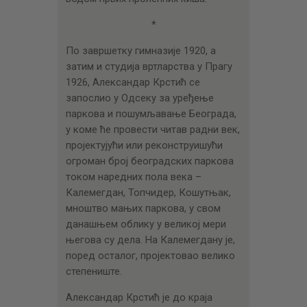
*
По завршетку гимназије 1920, а
затим и студија вртларства у Прагу
1926, Александар Крстић се
запослио у Одсеку за уређење
паркова и пошумљавање Београда,
у коме ће провести читав радни век,
пројектујући или реконструишући
огроман број београдских паркова
током наредних пола века –
Калемегдан, Топчидер, Кошутњак,
мноштво мањих паркова, у свом
данашњем облику у великој мери
његова су дела. На Калемегдану је,
поред осталог, пројектовао велико
степениште.
Александар Крстић је до краја