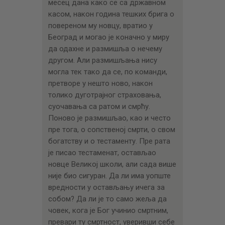
месец дана како се са државном
касом, након година тешких брига о
повереном му новцу, вратио у
Београд и могао је коначно у миру
да одахне и размишља о нечему
другом. Али размишљања нису
могла тек тако да се, по команди,
претворе у нешто ново, након
толико дуготрајног страховања,
суочавања са ратом и смрћу.
Поново је размишљао, као и често
пре тога, о сопственој смрти, о свом
богатству и о тестаменту. Пре рата
је писао тестаменат, остављао
новце Великој школи, али сада више
није био сигуран. Да ли има уопште
вредности у остављању ичега за
собом? Да ли је то само жеља да
човек, кога је Бог учинио смртним,
превари ту смртност, уверивши себе