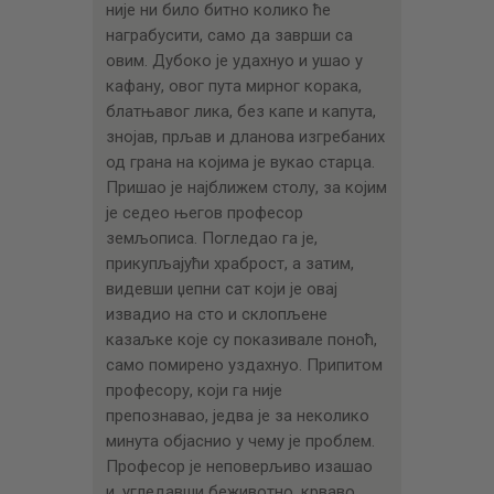
није ни било битно колико ће
награбусити, само да заврши са
овим. Дубоко је удахнуо и ушао у
кафану, овог пута мирног корака,
блатњавог лика, без капе и капута,
знојав, прљав и дланова изгребаних
од грана на којима је вукао старца.
Пришао је најближем столу, за којим
је седео његов професор
земљописа. Погледао га је,
прикупљајући храброст, а затим,
видевши џепни сат који је овај
извадио на сто и склопљене
казаљке које су показивале поноћ,
само помирено уздахнуо. Припитом
професору, који га није
препознавао, једва је за неколико
минута објаснио у чему је проблем.
Професор је неповерљиво изашао
и, угледавши беживотно, крваво