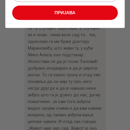
видим – у несвести лежи наш
познати трговац Лука Ћеловић, цео
ПРИЈАВА
се кршни Херцеговац простро по
оној калдрми. Брже ја и неки… што
се ту случајно задесише, а случајно
их и знам… нема везе сад то… тек,
однесемо га ми брже доктору
Мариновићу, што живи ту, у кући
Мике Аласа, као подстанар.
Испостави се да је госин Ћеловић
добрано искрварио и да је умрети
могао. То га силно трону и отад све
понавља да он није ту пао, него
негде другде и да је наишао неки
анђео што га је довео до нас, да му
помогнемо. Ја сам тога анђела
видео својим очима и да вам кажем
искрено, од таквих анђела ваља
џепове чувати. И отад све говори:
„Живот није ово сад. Живот је оно