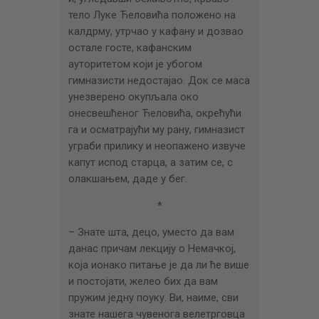
тело Луке Ћеловића положено на
калдрму, утрчао у кафану и дозвао
остале госте, кафанским
ауторитетом који је убогом
гимназисти недостајао. Док се маса
унезверено окупљала око
онесвешћеног Ћеловића, окрећући
га и осматрајући му рану, гимназист
уграби прилику и неопажено извуче
капут испод старца, а затим се, с
олакшањем, даде у бег.
*
– Знате шта, децо, уместо да вам
данас причам лекцију о Немачкој,
која ионако питање је да ли ће више
и постојати, желео бих да вам
пружим једну поуку. Ви, наиме, сви
знате нашега чувенога велетрговца