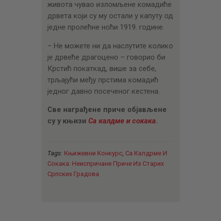
живота чувао изломљене комадиће
дрвета који су му остали у капуту од
једне пролећне ноћи 1919. године.
– Не можете ни да наслутите колико
је дрвеће драгоцено – говорио би
Крстић покаткад, више за себе,
трљајући међу прстима комадић
једног давно посеченог кестена.
Све награђене приче објављене
су у књизи
Са калдме и сокака
.
Tags:
Књижевни Конкурс
,
Са Калдрме И
Сокака: Неиспричане Приче Из Старих
Српских Градова