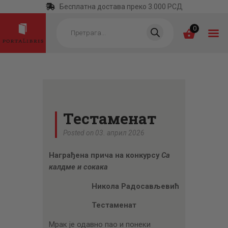
Бесплатна достава преко 3.000 РСД
Products
search
0
ПОЧЕТНА
КАТЕГОРИЈЕ
Тестаменат
НАЈПРОДАВАНИЈЕ
Posted on 03. април 2026
НОВЕ КЊИГЕ
Награђена прича на конкурсу
Са
ОТРГНУТО ОД
калдме и сокака
ЗАБОРАВА
Никола Радосављевић
АУТОРИ
Тестаменат
АКТУЕЛНОСТИ
Мрак је одавно пао и понеки