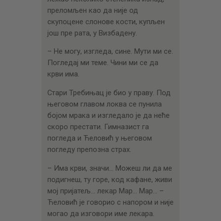
преломљен као да није од
скупоцене слонове кости, купљен
још пре рата, у Визбадену.
– Не могу, изгледа, сине. Мути ми се.
Погледај ми теме. Чини ми се да
крви има.
Стари Требињац је био у праву. Под
његовом главом локва се пунила
бојом мрака и изгледало је да неће
скоро престати. Гимназист га
погледа и Ћеловић у његовом
погледу препозна страх.
– Има крви, значи… Можеш ли да ме
подигнеш, ту горе, код кафане, живи
мој пријатељ… лекар Мар… Мар… –
Ћеловић је говорио с напором и није
могао да изговори име лекара.