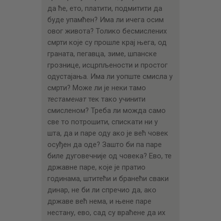
да ће, ето, платити, подмитити да
буде упамћен? Има ли ичега осим
овог живота? Толико бесмислених
смрти које су прошле крај њега, од
граната, пегавца, зиме, шпанске
грознице, исцрпљености и простог
одустајања. Има ли уопште смисла у
смрти? Може ли је неки тамо
тестаменат
тек тако учинити
смисленом? Треба ли можда само
све то потрошити, спискати ни у
шта, да и паре оду ако је већ човек
осуђен да оде? Зашто би па паре
биле дуговечније од човека? Ево, те
државне паре, које је пратио
годинама, штитећи и бранећи сваки
динар, не би ли спречио да, ако
државе већ нема, и њене паре
нестану, ево, сад су враћене да их