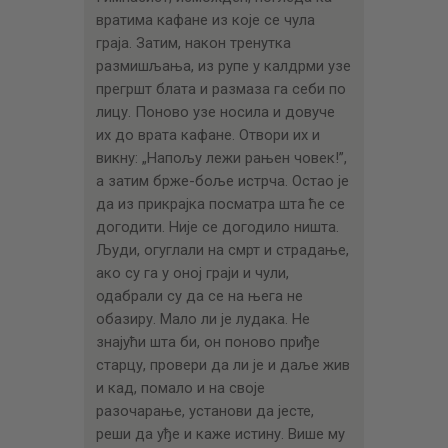
вратима кафане из које се чула
граја. Затим, након тренутка
размишљања, из рупе у калдрми узе
прегршт блата и размаза га себи по
лицу. Поново узе носила и довуче
их до врата кафане. Отвори их и
викну: „Напољу лежи рањен човек!”,
а затим брже-боље истрча. Остао је
да из прикрајка посматра шта ће се
догодити. Није се догодило ништа.
Људи, огуглали на смрт и страдање,
ако су га у оној граји и чули,
одабрали су да се на њега не
обазиру. Мало ли је лудака. Не
знајући шта би, он поново приђе
старцу, провери да ли је и даље жив
и кад, помало и на своје
разочарање, установи да јесте,
реши да уђе и каже истину. Више му