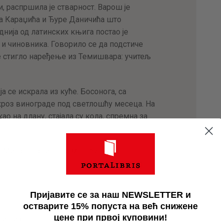
и, распршила је стварност. Варош је
ка Караџића и Ђуре Даничића што
днија од латинских књига постао је
и чиновника. Говорило се да подстиче
је стигло наређење из Темишвара: учитељ
а се искрала из куће. Босонога, са
 кроз винограде под светлошћу месеца. На
ао на длану, стајала су кола, спремна за
е Милан – а ти носи моје ћутање.
Пријавите се за наш NEWSLETTER и
.
остварите 15% попуста на већ снижене
цене при првој куповини!
тиши од зоре. У њему се налазио цео град