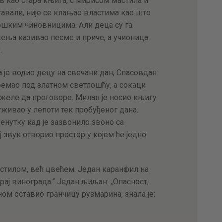
ив као стара књига, с мирисом мастила и
егавали, није се клањао властима као што
рошким чиновницима. Али деца су га
жења казивао песме и приче, а учионица
.
а је водио децу на свечани дан, Спасовдан.
дремао под златном светлошћу, а сокаци
 желе да проговоре. Милан је носио књигу
уживао у лепоти тек пробуђеног дана.
енутку кад је зазвонило звоно са
ј звук отворио простор у којем ће једно
мастилом, већ цвећем. Један каранфил на
 крај винограда.” Један љиљан: „Опасност,
ном оставио гранчицу рузмарина, знала је: