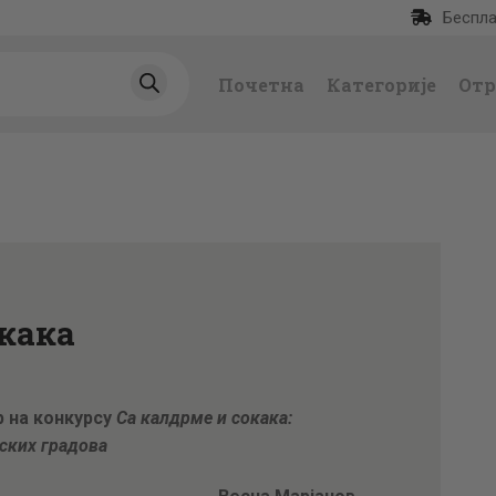
Беспла
ПОЧЕТНА
Почетна
Категорије
Отр
КАТЕГОРИЈЕ
НАЈПРОДАВАНИЈ
Е
НОВЕ КЊИГЕ
окака
ОТРГНУТО ОД
ЗАБОРАВА
р на конкурсу
Са калдрме и сокака:
пских градова
АУТОРИ