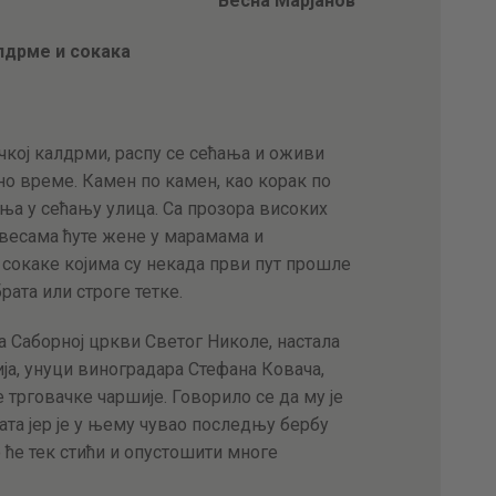
Весна Марјанов
АКТУЕЛНОСТИ
лдрме и сокака
ЦЕНОВНИК
ПИСМО
кој калдрми, распу се сећања и оживи
но време. Камен по камен, као корак по
ња у сећању улица. Са прозора високих
весама ћуте жене у марамама и
 сокаке којима су некада први пут прошле
рата или строге тетке.
ма Саборној цркви Светог Николе, настала
ија, унуци виноградара Стефана Ковача,
 трговачке чаршије. Говорило се да му је
ата јер је у њему чувао последњу бербу
 ће тек стићи и опустошити многе