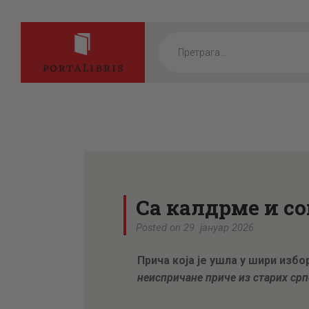
Products
search
Са калдрме и с
Posted on 29. јануар 2026
Прича која је ушла у шири избо
неиспричане приче из старих ср