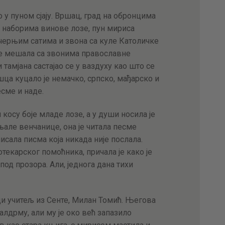
ло у пуном сјају. Вршац, град на обронцима
м наборима винове лозе, пун мириса
черњим сатима и звона са куле Католичке
се мешала са звонима православне
тамјана састајао се у ваздуху као што се
шца куцало је немачко, српско, мађарско и
сме и наде.
 косу боје младе лозе, а у души носила је
њале венчанице, она је читала песме
исала писма која никада није послала.
текарског помоћника, причала је како је
под прозора. Али, једнога дана тихи
ди учитељ из Сенте, Милан Томић. Његова
алдрму, али му је око већ запазило