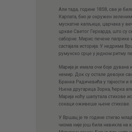
Али тада, године 1858, све је би
Карпата, био је окружен зелени
мускатне капљице, цврчака у ве
цркве Светог Герхарда, што су 
саборне. Мирис печене паприке и 
састајала историја. У недрима Вр
румунско срце у једном ритму пе
Марија је имала очи боје дувана и
немир. Док су остале девојке са
Бранка Радичевића у тајности и п
Њена другарица Зорка, ћерка апо
Марија ноћу шапутала стихове ис
сокаци оживеше њене стихове.
У Вршац је те године стигао мла
чизма није још била навикла на к