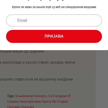
јацама, са калдрмом која памти.
Купон не важи за књиге које су већ на специјалним акцијама
, у једној старој кући поред сокака, жена
творила је дрвени сандук. У њему исушена
 песмама. Њено име било је Марија Ковач
ПРИЈАВА
ј причи што се приповедала крај шпорета,
 сањала више од судбине.
 винограда и звона старих цркава, прича
шкрипе стара кола на вршачкој калдрми.
Tags:
Књижевни Конкурс
,
Са Калдрме И
Сокака: Неиспричане Приче Из Старих
Српских Градова