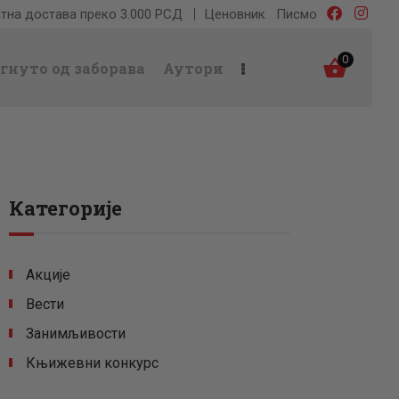
тна достава преко 3.000 РСД
Ценовник
Писмо
0
гнуто од заборава
Аутори
Категорије
Акције
Вести
Занимљивости
Књижевни конкурс