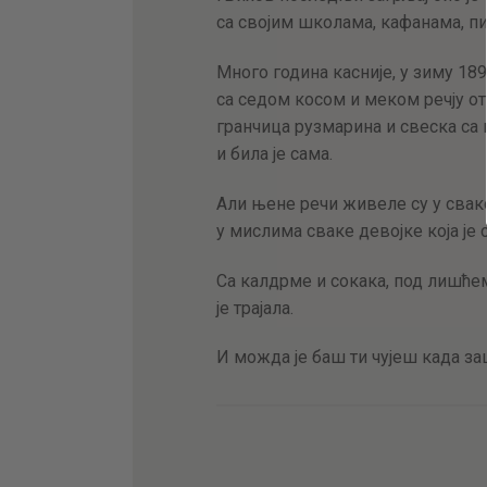
са својим школама, кафанама, пи
Много година касније, у зиму 1891
са седом косом и меком речју о
гранчица рузмарина и свеска са
и била је сама.
Али њене речи живеле су у свако
у мислима сваке девојке која је
Са калдрме и сокака, под лишћем
је трајала.
И можда је баш ти чујеш када за