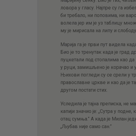
Маријину сенку. Био је тих, читљ
ловора у гласу. Најпре су га изб
би требало, ни поповима, ни ва
волела јер им је уз таблицу мно
му је мирисала на липу и слободу
Марија га је први пут видела кад
Био је то тренутак када је град 
пуцкетали под стопалима као да
у руци, замишљено је корачао и 
Њихови погледи су се срели у тр
православне цркве и као да је та
другом постати стих.
Уследила је тајна преписка, не 
капији значио је: „Сутра у подне,
отац сумња.” А када је Милан јед
„Љубав није само сан.”