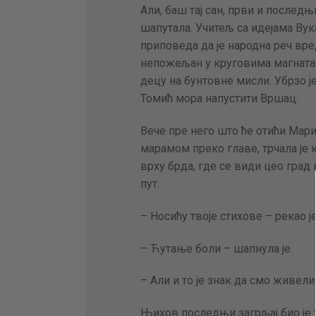
Али, баш тај сан, први и последњ
шапутала. Учитељ са идејама Ву
приповеда да је народна реч вре
непожељан у круговима магната 
децу на бунтовне мисли. Убрзо 
Томић мора напустити Вршац.
Вече пре него што ће отићи Мариј
марамом преко главе, трчала је
врху брда, где се види цео град к
пут.
– Носићу твоје стихове – рекао ј
– Ћутање боли – шапнула је.
– Али и то је знак да смо живели
Њихов последњи загрљај био је 