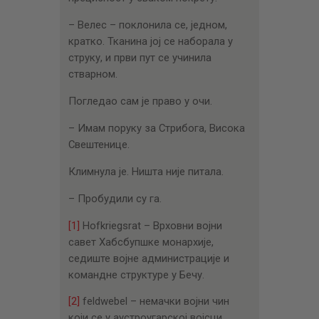
– Велес – поклонила се, једном,
кратко. Тканина јој се наборала у
струку, и први пут се учинила
стварном.
Погледао сам је право у очи.
– Имам поруку за Стрибога, Висока
Свештенице.
Климнула је. Ништа није питала.
– Пробудили су га.
[1]
Hofkriegsrat – Врховни војни
савет Хабсбупшке монархије,
седиште војне администрације и
командне структуре у Бечу.
[2]
feldwebel – немачки војни чин
који се у аустроугарској војсци