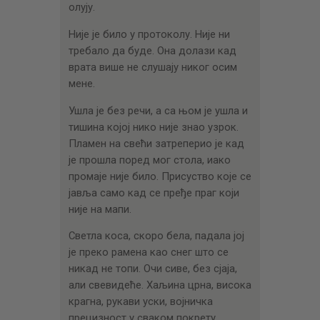
олују.
Није је било у протоколу. Није ни
требало да буде. Она долази кад
врата више не слушају никог осим
мене.
Ушла је без речи, а са њом је ушла и
тишина којој нико није знао узрок.
Пламен на свећи затреперио је кад
је прошла поред мог стола, иако
промаје није било. Присуство које се
јавља само кад се пређе праг који
није на мапи.
Светла коса, скоро бела, падала јој
је преко рамена као снег што се
никад не топи. Очи сиве, без сјаја,
али свевидеће. Хаљина црна, висока
крагна, рукави уски, војничка
прецизност у сваком покрету.