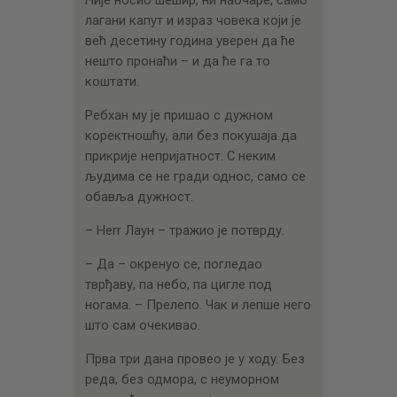
Није носио шешир, ни наочаре, само
лагани капут и израз човека који је
већ десетину година уверен да ће
нешто пронаћи – и да ће га то
коштати.
Ребхан му је пришао с дужном
коректношћу, али без покушаја да
прикрије непријатност. С неким
људима се не гради однос, само се
обавља дужност.
– Herr Лаун – тражио је потврду.
– Да – oкренуо се, погледао
тврђаву, па небо, па цигле под
ногама. – Прелепо. Чак и лепше него
што сам очекивао.
Прва три дана провео је у ходу. Без
реда, без одмора, с неуморном