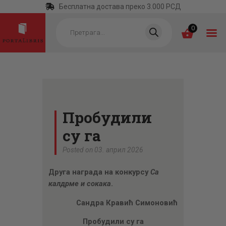
Бесплатна достава преко 3.000 РСД
Products
search
0
ПОЧЕТНА
КАТЕГОРИЈЕ
Пробудили
НАЈПРОДАВАНИЈЕ
су га
НОВЕ КЊИГЕ
Posted on 03. април 2026
ОТРГНУТО ОД
Друга награда на конкурсу
Са
ЗАБОРАВА
калдрме и сокака
.
АУТОРИ
Сандра Кравић Симоновић
АКТУЕЛНОСТИ
Пробудили су га