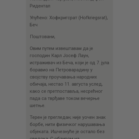
Ридентал
Упућено: Хофкригсрат (Hofkriegsrat),
Беч
Поштовани,
Oвим путем извештавам да је
господин Карл Јосеф Лаун,
истраживач из Беча, који је од 7. јула
боравио на Петроварадину у
својству проучавања народних
обичаја, нестао 11. августа услед,
како се претпоставља, несрећног
пада са тврђаве током вечерње
шетње.
Терен је прегледан; није уочен знак
борбе, нити физичког нарушавања
објеката. Ишчезнуће је остало без
сведока. С обзиром на