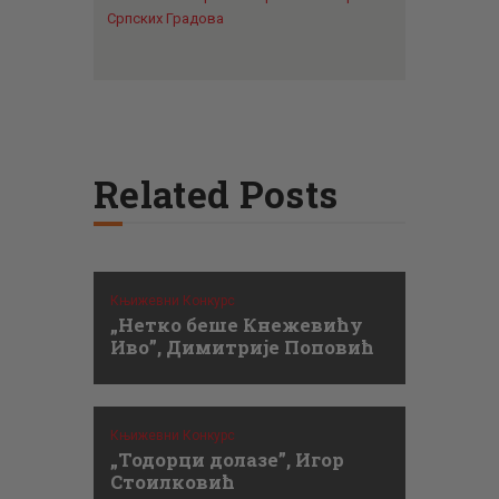
Српских Градова
Related Posts
Књижевни Конкурс
„Нетко беше Кнежевићу
Иво”, Димитрије Поповић
Књижевни Конкурс
„Тодорци долазе”, Игор
Стоилковић