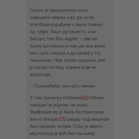
Седео је прекрштених ногу,
савршено миран, као да су му
зглобови израђени с више пажње
од туђих. Лице дугуљасто, очи
бистре, тон без журбе – све на
њему деловало је као да зна више
него што говори и да ужива у тој
чињеници. Није носио ордење, али
је носио поглед човека који их
додељује.
– Показаћемо оно што смемо.
У том тренутку feldwebel
[2]
Ребхан
закуцао је једном, па ушао.
Униформа му је била беспрекорна,
али је dreispitz
[3]
шешир под мишком
био орошен знојем. Стао је мирно,
мој поглед је већ био на њему.