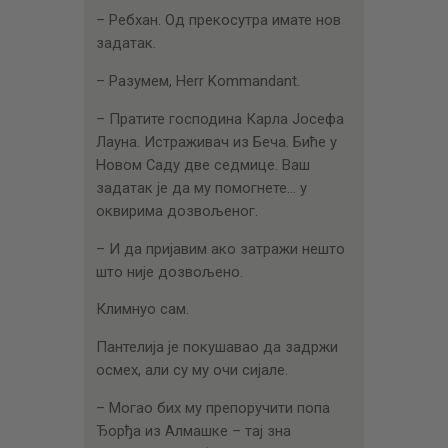
– Ребхан. Од прекосутра имате нов
задатак.
– Разумем, Herr Kommandant.
– Пратите господина Карла Јосефа
Лауна. Истраживач из Беча. Биће у
Новом Саду две седмице. Ваш
задатак је да му помогнете… у
оквирима дозвољеног.
– И да пријавим ако затражи нешто
што није дозвољено.
Климнуо сам.
Пантелија је покушавао да задржи
осмех, али су му очи сијале.
– Могао бих му препоручити попа
Ђорђа из Алмашке – тај зна