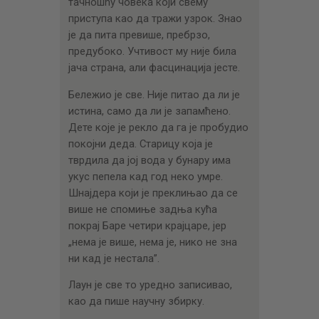
тачношћу човека који свему
приступа као да тражи узрок. Знао
је да пита превише, пребрзо,
предубоко. Учтивост му није била
јача страна, али фасцинација јесте.
Бележио је све. Није питао да ли је
истина, само да ли је запамћено.
Дете које је рекло да га је пробудио
покојни деда. Старицу која је
тврдила да јој вода у бунару има
укус пепела кад год неко умре.
Шнајдера који је преклињао да се
више не спомиње задња кућа
покрај Баре четири крајцаре, јер
„нема је више, нема је, нико не зна
ни кад је нестала”.
Лаун је све то уредно записивао,
као да пише научну збирку.