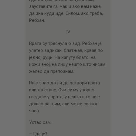
зауставите га. Чак и ако вам каже
да зна куда иде. Силом, ако треба,
Ребхан.
IV
Врата су треснула о зид. Ребхан је
улетео задихан, блатњав, крвав по
једној руци. На капуту блато, на
кожи зној, на лицу нешто што нисам
желео да препознам.
Није знао да ли да затвори врата
или да стане. Очи су му упорно
гледале у врата, у нешто што није
дошло за њим, али може сваког
часа.
Устао сам.
– Где је?