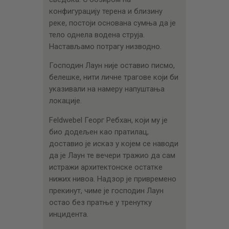
конфигурацију терена и близину
реке, постоји основана сумња да је
тело однела водена струја.
Настављамо потрагу низводно.
Господин Лаун није оставио писмо,
белешке, нити личне трагове који би
указивали на намеру напуштања
локације.
Feldwebel Георг Ребхан, који му је
био додељен као пратилац,
доставио је исказ у којем се наводи
да је Лаун те вечери тражио да сам
истражи архитектонске остатке
нижих нивоа. Надзор је привремено
прекинут, чиме је господин Лаун
остао без пратње у тренутку
инцидента.