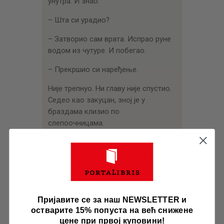
унутра. И знао.
– Шта си урадио?
– Затворио сам врата. Испрао руне
водом из чутуре. И побегао.
– Прекршио си наређење.
Није трепнуо. Ни главу није спустио.
Седео као закуцан, зној је у
браздама клизио по
слепоочницама.
– Дао сам ти јасну заповест, а ти си
је заменио по својој савести. Војник
који размишља опаснији је од
непријатеља, feldwebel Ребхан.
– Знам, Herr Kommandant.
Пријавите се за наш NEWSLETTER и
остварите 15% попуста на већ снижене
– И знаш шта се десило с онима
цене при првој куповини!