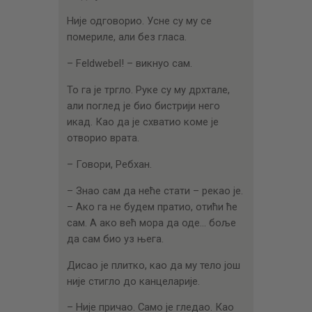
Није одговорио. Усне су му се
помериле, али без гласа.
– Feldwebel! – викнуо сам.
То га је тргло. Руке су му дрхтале,
али поглед је био бистрији него
икад. Као да је схватио коме је
отворио врата.
– Говори, Ребхан.
– Знао сам да неће стати – рекао је.
– Ако га не будем пратио, отићи ће
сам. А ако већ мора да оде… боље
да сам био уз њега.
Дисао је плитко, као да му тело још
није стигло до канцеларије.
– Није причао. Само је гледао. Као