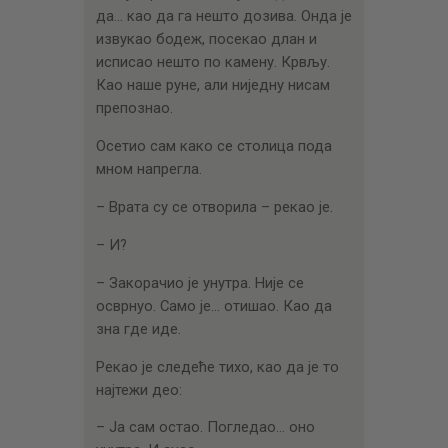
да… као да га нешто дозива. Онда је
извукао бодеж, посекао длан и
исписао нешто по камену. Крвљу.
Као наше руне, али ниједну нисам
препознао.
Осетио сам како се столица пода
мном напрегла.
– Врата су се отворила – рекао је.
– И?
– Закорачио је унутра. Није се
осврнуо. Само је… отишао. Као да
зна где иде.
Рекао је следеће тихо, као да је то
најтежи део:
– Ја сам остао. Погледао… оно