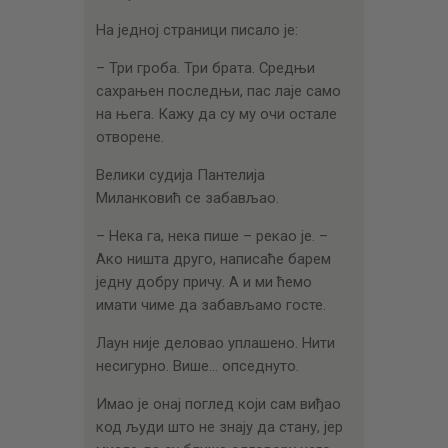
На једној страници писало је:
– Три гроба. Три брата. Средњи
сахрањен последњи, пас лаје само
на њега. Кажу да су му очи остале
отворене.
Велики судија Пантелија
Миланковић се забављао.
– Нека га, нека пише – рекао је. –
Ако ништа друго, написаће барем
једну добру причу. А и ми ћемо
имати чиме да забављамо госте.
Лаун није деловао уплашено. Нити
несигурно. Више… опседнуто.
Имао је онај поглед који сам виђао
код људи што не знају да стану, јер