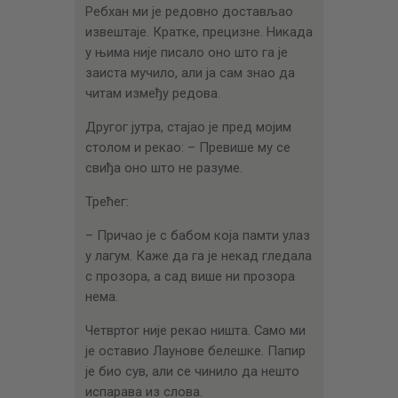
Ребхан ми је редовно достављао
извештаје. Кратке, прецизне. Никада
у њима није писало оно што га је
заиста мучило, али ја сам знао да
читам између редова.
Другог јутра, стајао је пред мојим
столом и рекао: – Превише му се
свиђа оно што не разуме.
Трећег:
– Причао је с бабом која памти улаз
у лагум. Каже да га је некад гледала
с прозора, а сад више ни прозора
нема.
Четвртог није рекао ништа. Само ми
је оставио Лаунове белешке. Папир
је био сув, али се чинило да нешто
испарава из слова.