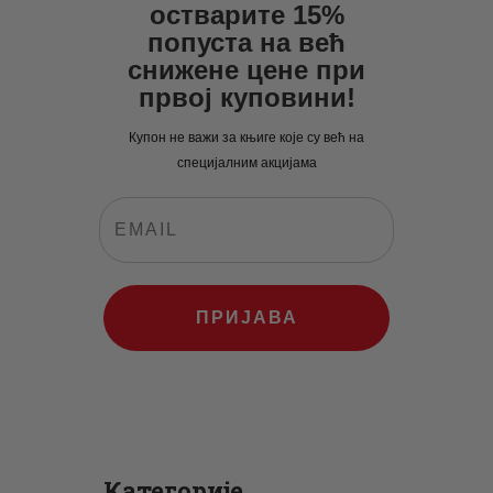
остварите 15%
попуста на већ
снижене цене при
првој куповини!
Купон не важи за књиге које су већ на
специјалним акцијама
ПРИЈАВА
Категорије