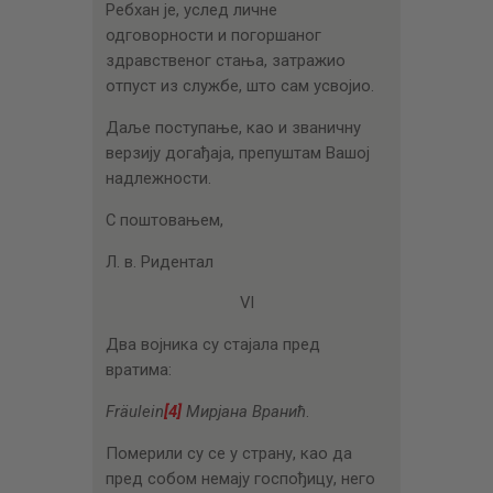
Ребхан је, услед личне
одговорности и погоршаног
здравственог стања, затражио
отпуст из службе, што сам усвојио.
Даље поступање, као и званичну
верзију догађаја, препуштам Вашој
надлежности.
С поштовањем,
Л. в. Ридентал
VI
Два војника су стајала пред
вратима:
Fräulein
[4]
Мирјана
Вранић
.
Померили су се у страну, као да
пред собом немају госпођицу, него