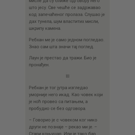
мисле да су ближе одговору него
што јесу. Све чешће се задржавао
код запечаћеног пролаза. Слушао је
дах тунела, шум властитих мисли,
шкрипу камена.
Ребхан ме је само једном погледао.
Знао сам шта значи тај поглед.
Лаун је престао да тражи. Био је
пронађен.
III
Ребхан је тог јутра изгледао
уморније него икад. Као човек који
је ноћ провео са питањем, а
пробудио се без одговора.
– Говорио је с човеком ког нико
други не познаје – рекао ми је. –
Стари коњушар. Или је тако бар