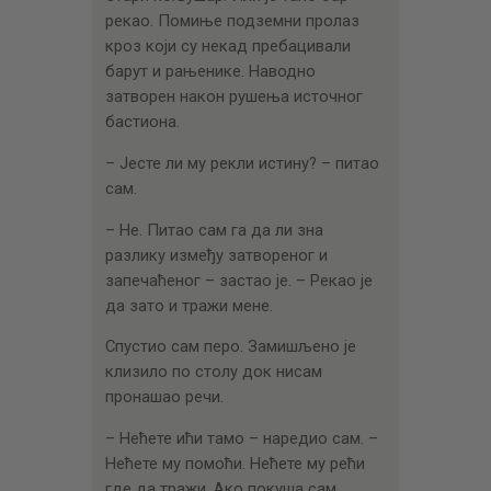
рекао. Помиње подземни пролаз
кроз који су некад пребацивали
барут и рањенике. Наводно
затворен након рушења источног
бастиона.
– Јесте ли му рекли истину? – питао
сам.
– Не. Питао сам га да ли зна
разлику између затвореног и
запечаћеног – застао је. – Рекао је
да зато и тражи мене.
Спустио сам перо. Замишљено је
клизило по столу док нисам
пронашао речи.
– Нећете ићи тамо – наредио сам. –
Нећете му помоћи. Нећете му рећи
где да тражи. Ако покуша сам,