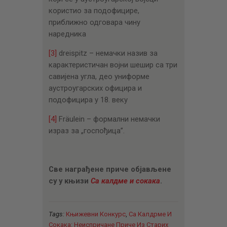
користио за подофицире,
приближно одговара чину
наредника
[3]
dreispitz – немачки назив за
карактеристичан војни шешир са три
савијена угла, део униформе
аустроугарских официра и
подофицира у 18. веку
[4]
Fräulein – формални немачки
израз за „госпођица”.
Све награђене приче објављене
су у књизи
Са калдме и сокака
.
Tags:
Књижевни Конкурс
,
Са Калдрме И
Сокака: Неиспричане Приче Из Старих