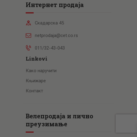
Интернет продаја
Скадарска 45
netprodaja@cet.co.rs
011/32-43-043
Linkovi
Како наручити
Књижаре
Контакт
Велепродаја и лично
преузимање