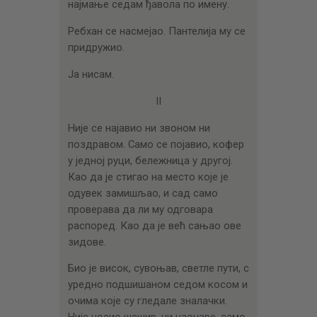
најмање седам ђавола по имену.
Ребхан се насмејао. Пантелија му се
придружио.
Ја нисам.
II
Није се најавио ни звоном ни
поздравом. Само се појавио, кофер
у једној руци, бележница у другој.
Као да је стигао на место које је
одувек замишљао, и сад само
проверава да ли му одговара
распоред. Као да је већ сањао ове
зидове.
Био је висок, сувоњав, светле пути, с
уредно подшишаном седом косом и
очима које су гледале зналачки.