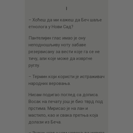
ЦЕНОВНИК
I
ПИСМО
– Хоћеш да ми кажеш да Беч шаље
етнолога у Нови Сад?
Пантелијин глас имао је ону
неподношљиву ноту забаве
резервисану за вести које га се не
тичу, али које може да извргне
руглу.
– Термин који користи је истраживач
народних веровања.
Нисам подигао поглед са дописа.
Восак на печату још је био тврд под
прстима. Мирисао је на лан и
мастило, као и свака претња која
долази из Беча.