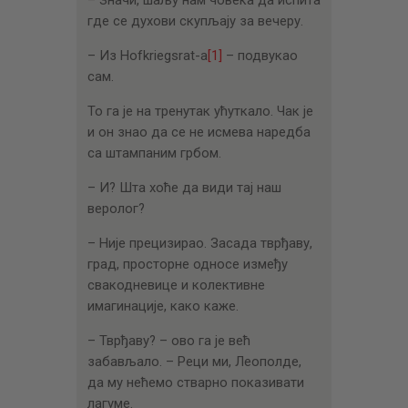
– Значи, шаљу нам човека да испита
где се духови скупљају за вечеру.
– Из Hofkriegsrat-a
[1]
– подвукао
сам.
То га је на тренутак ућуткало. Чак је
и он знао да се не исмева наредба
са штампаним грбом.
– И? Шта хоће да види тај наш
веролог?
– Није прецизирао. Засада тврђаву,
град, просторне односе између
свакодневице и колективне
имагинације, како каже.
– Тврђаву? – oво га је већ
забављало. – Реци ми, Леополде,
да му нећемо стварно показивати
лагуме.