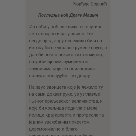
ЦЕНОВНИК
Ђорђије Бојанић
ПИСМО
Последња ноћ Драге Машин
Из ноћи у ноћ све више се слутило
лето, спарно и загушљиво. Тек
негде пред зору освежило би и на
истоку би се указале румене пруге, а
дан би почео некако тихо и мирно,
са уобичајеним шумовима и
звуковима које је производила
послуга послујући… по двору.
На звук звонцета које је лежало ту
на сами дохват руке, уз узглавље
Њеног краљевског величанства, и
које би краљица подигла с мале
полице крај кревета и протресла га
једним увежбаним покретом,
церемонијално и благо