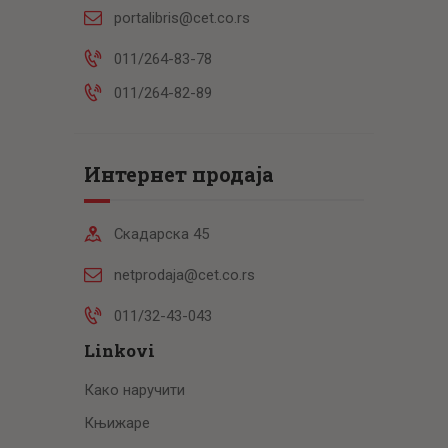
portalibris@cet.co.rs
011/264-83-78
011/264-82-89
Интернет продаја
Скадарска 45
netprodaja@cet.co.rs
011/32-43-043
Linkovi
Како наручити
Књижаре