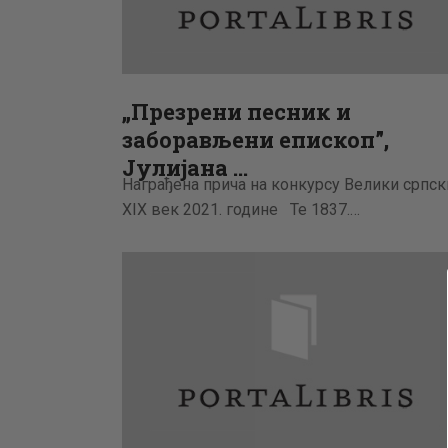
„Презрени песник и
заборављени епископ”,
Јулијана …
Награђена прича на конкурсу Велики српск
XIX век 2021. године Те 1837.…