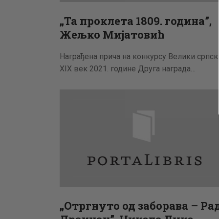
„Та проклета 1809. година”,
Жељко Мијатовић
Награђена прича на конкурсу Велики српск
XIX век 2021. године Друга награда…
„Отргнуто од заборава – Ра