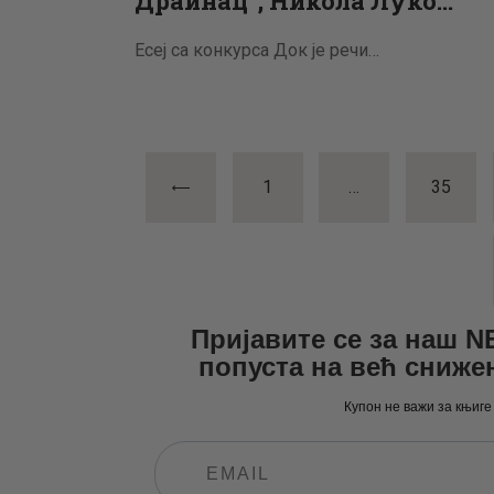
Драинац”, Никола Луко…
Есеј са конкурса Док је речи…
Пагинациј
<
PAGE
1
…
PAGE
35
чланака
>
Пријавите се за наш 
попуста на већ сниже
Купон не важи за књиге