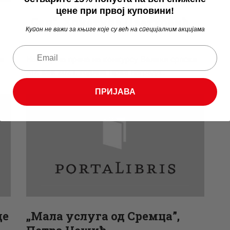
цене при првој куповини!
„Сан”, Христина Цветковић
Купон не важи за књиге које су већ на специјалним акцијама
и
Награђена прича на конкурсу Велики српски
XIX век 2021. године Прва награда…
ПРИЈАВА
де
„Мала услуга од Сремца”,