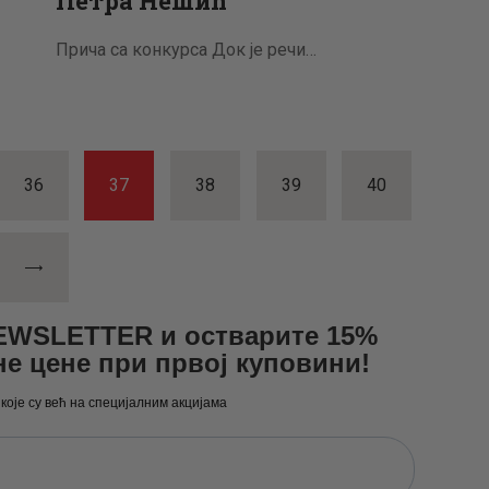
Петра Нешић
Прича са конкурса Док је речи…
а
PAGE
36
PAGE
37
PAGE
38
PAGE
39
PAGE
40
NEWSLETTER и остварите 15%
не цене при првој куповини!
 које су већ на специјалним акцијама