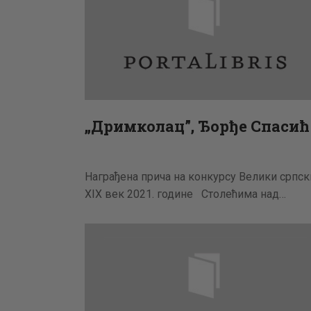
„Дримколац”, Ђорђе Спасић
Награђена прича на конкурсу Велики српск
XIX век 2021. године Столећима над…