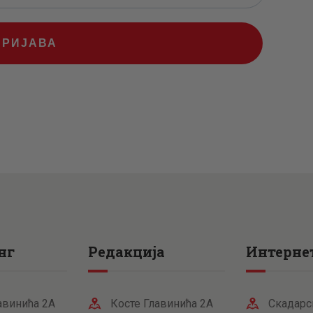
ПРИЈАВА
нг
Редакција
Интернет
авинића 2А
Косте Главинића 2А
Скадарс