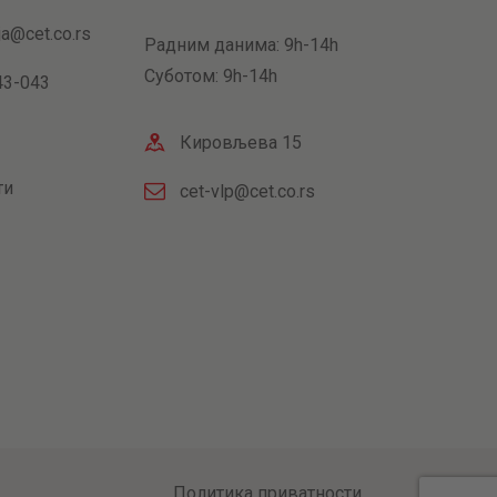
ja@cet.co.rs
Радним данима: 9h-14h
Суботом: 9h-14h
43-043
Кировљева 15
ти
cet-vlp@cet.co.rs
Политика приватности