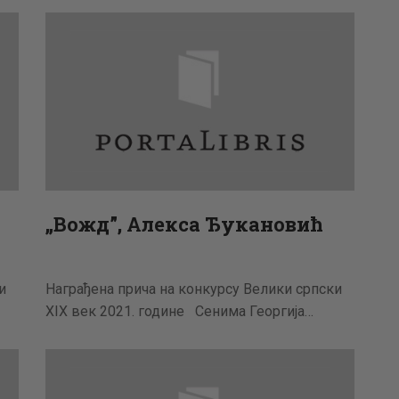
АКТУЕЛНОСТИ
ЦЕНОВНИК
ПИСМО
„Вожд”, Aлексa Ђукановић
и
Награђена прича на конкурсу Велики српски
XIX век 2021. године Сенима Георгија…