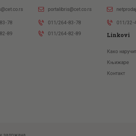
is@cet.co.rs
portalibris@cet.co.rs
netproda
83-78
011/264-83-78
011/32-
82-89
011/264-82-89
Linkovi
Како наручи
Књижаре
Контакт
у задржана.