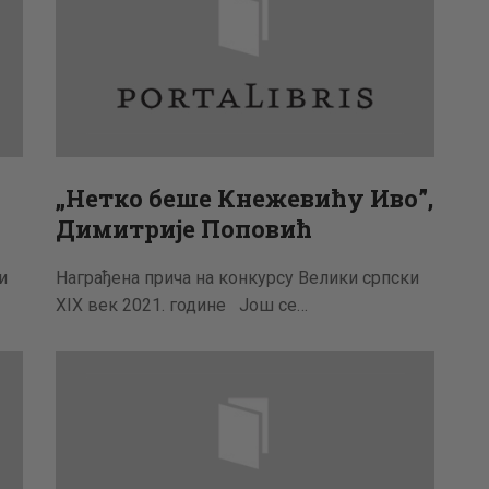
„Нетко беше Кнежевићу Иво”,
Димитрије Поповић
и
Награђена прича на конкурсу Велики српски
XIX век 2021. године Још се…