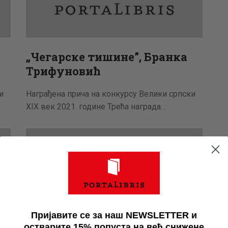
„Чегарске тишине”, Бранка
Трифуновић
и
Награђена прича на конкурсу Велики српски
XIX век 2021. године Трећа награда…
Пријавите се за наш NEWSLETTER и
остварите 15% попуста на већ снижене