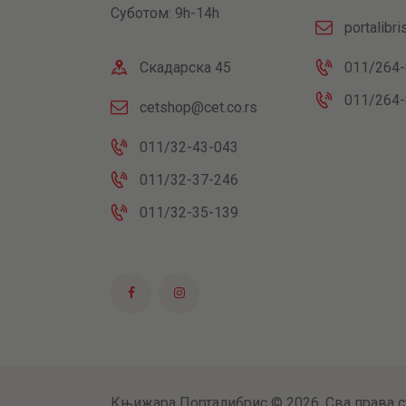
Суботом: 9h-14h
portalibr
Скадарска 45
011/264-
011/264-
cetshop@cet.co.rs
011/32-43-043
011/32-37-246
011/32-35-139
Књижара Порталибрис © 2026. Сва права с