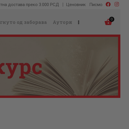
тна достава преко 3.000 РСД
Ценовник
Писмо
0
гнуто од заборава
Аутори
курс