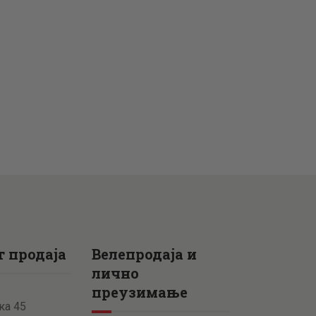
 продаја
Велепродаја и
лично
преузимање
ка 45